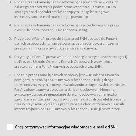
świadczy Usługi drogą elektroniczną w rozumieniu ustawy z dnia 18 lipca
Podane przez Pana/-ią dane osobowe będą powierzane w celu ich
2002 r. o świadczeniu usług drogą elektroniczną (Dz.U. z 2002 r., Nr 144, poz.
dalszego przetwarzania podmiotom współpracującym z SNH, w
1204, z późń. zm.). Usługi świadczone są nieodpłatnie.
szczególności podmiotom świadczącym usługi hostingowe,
usługę przeglądania i odczytywania przez Usługobiorców materiałów
informatyczne, e-mail marketingu, prawne itp.;
zamieszczanych w Serwisie,
Podane przez Pana/-ią dane osobowe będą przechowywane przez
usługę utrzymywania konta użytkownika w Serwisie,
okres 3 lat po zakończeniu świadczenia usług;
usługę newsletter,
Przysługuje Panu/-i prawo do żądania od SNH dostępu do Pana/-i
usługę zawierania na odległość umów nabycia Karnetów i Biletów,
danych osobowych, ich sprostowania, usunięcia lub ograniczenia
usługę zawierania na odległość umów sprzedaży w Sklepie.
przetwarzania oraz prawo do przenoszenia danych;
Usługodawca świadczy Usługi drogą elektroniczną w rozumieniu ustawy z
Przysługuje Panu/-i prawo wniesienia skargi do organu nadzorczego, tj.
dnia 18 lipca 2002 r. o świadczeniu usług drogą elektroniczną (Dz.U. z 2002
r., Nr 144, poz. 1204, z późń. zm.). Usługi świadczone są nieodpłatnie.
do Prezesa Urzędu Ochrony Danych Osobowych w związku z
przetwarzaniem Pana/-i danych osobowych przez SNH;
Na zasadach określonych w Regulaminie dostęp do Serwisu jest otwarty dla
każdego kto posiada możliwość połączenia z publiczną siecią Internet.
Podanie przez Pana/-ią danych osobowy jest warunkiem zawarcia
Usługobiorca przed rozpoczęciem korzystania z Serwisu jest zobowiązany
pomiędzy Panem/-ią a SNH umowy o świadczenie usług drogą
zapoznać się z Regulaminem. Założenie konta w Serwisie oraz zamówienie
elektroniczną, w tym umowy o świadczeniu usługi newsletter. Nie jest
usługi newsletter za pośrednictwem przeznaczonego do tego formularza
zamieszczonego na stronach Serwisu dostępnych dla wszystkich
Pan/-i zobowiązany/-a do podania danych osobowych. Niemniej,
Usługobiorców wymaga akceptacji postanowień Regulaminu.
zwracamy uwagę, że niepodanie danych osobowych uniemożliwi
Usługobiorca zobowiązany jest do przestrzegania postanowień Regulaminu
zawarcie i realizację umowy o świadczenie usług drogą elektroniczną
od chwili rozpoczęcia korzystania z Serwisu.
oraz w przypadku wyrażenia przez Pana/-ią chęci otrzymywania maili
informacyjnych od SNH - umowy o świadczeniu usługi newsletter.
Regulamin jest udostępniony Usługobiorcom nieodpłatnie za
pośrednictwem Serwisu w formie, która umożliwia jego pobranie,
utrwalenie i wydrukowanie.
§ 3
Chcę otrzymywać informacyjne wiadomości e-mail od SNH
Warunki techniczne korzystania z Usług
W celu prawidłowego i pełnego korzystania z Usług, Usługobiorcy powinni