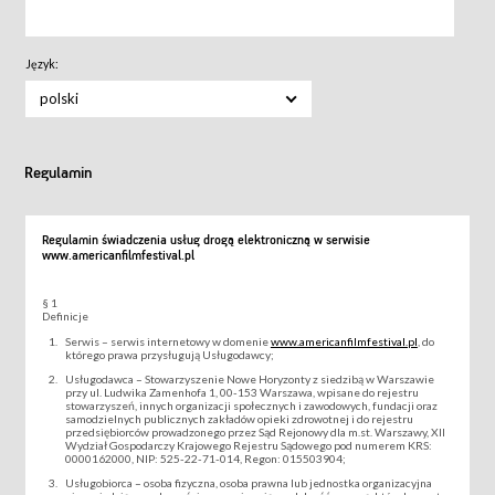
Język:
polski
Regulamin
Regulamin świadczenia usług drogą elektroniczną w serwisie
www.americanfilmfestival.pl
§ 1
Definicje
Serwis – serwis internetowy w domenie
www.americanfilmfestival.pl
, do
którego prawa przysługują Usługodawcy;
Usługodawca – Stowarzyszenie Nowe Horyzonty z siedzibą w Warszawie
przy ul. Ludwika Zamenhofa 1, 00-153 Warszawa, wpisane do rejestru
stowarzyszeń, innych organizacji społecznych i zawodowych, fundacji oraz
samodzielnych publicznych zakładów opieki zdrowotnej i do rejestru
przedsiębiorców prowadzonego przez Sąd Rejonowy dla m.st. Warszawy, XII
Wydział Gospodarczy Krajowego Rejestru Sądowego pod numerem KRS:
0000162000, NIP: 525-22-71-014, Regon: 015503904;
Usługobiorca – osoba fizyczna, osoba prawna lub jednostka organizacyjna