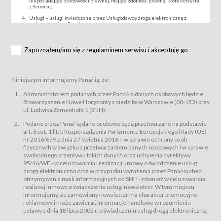
nieposiadająca osobowości prawnej, mająca zdolność prawną, która korzysta
z Serwisu;
Usługi – usługi świadczone przez Usługodawcę drogą elektroniczną z
wykorzystaniem Serwisu;
Wydarzenie – organizowany przez Usługodawcę festiwal filmowy, koncert
lub inna impreza, w której można uczestniczyć nabywając Karnet lub/i Bilet
za pośrednictwem Serwisu;
Zapoznałem/am się z regulaminem serwisu i akceptuję go
Karnety – wybrane dokumenty potwierdzające zawarcie umowy z
Usługodawcą i uprawniające do wzięcia udziału w Wydarzeniu,
przewidziane przez Usługodawcę dla danego Wydarzenia, tj. uprawniające
do uczestnictwa w seansach na festiwalach filmowych lub/i sprzedawane
Niniejszym informujemy Pana/-ią, że:
podmiotom z branży mediów i filmowej (Akredytacje);
Bilety – wybrane dokumenty potwierdzające zawarcie umowy z
Administratorem podanych przez Pana/-ią danych osobowych będzie
Usługodawcą i uprawniające do wzięcia udziału w Wydarzeniu,
Stowarzyszenie Nowe Horyzonty z siedzibą w Warszawie (00-153) przy
przewidziane przez Usługodawcę dla danego Wydarzenia, tj. uprawniające
ul. Ludwika Zamenhofa 1 (SNH);
do uczestnictwa w wielu albo w pojedynczych seansach filmowych,
wydarzeniach specjalnych i koncertach;
Podane przez Pana/-ią dane osobowe będą przetwarzane na podstawie
Sklep – sklep internetowy prowadzony przez Usługodawcę w Serwisie;
art. 6 ust. 1 lit. b Rozporządzenia Parlamentu Europejskiego i Rady (UE)
Regulamin – niniejszy regulamin.
nr 2016/679 z dnia 27 kwietnia 2016 r. w sprawie ochrony osób
fizycznych w związku z przetwarzaniem danych osobowych i w sprawie
§ 2
swobodnego przepływu takich danych oraz uchylenia dyrektywy
Postanowienia ogólne
95/46/WE - w celu zawarcia i realizacji umowy o świadczenie usług
Regulamin określa zasady:
drogą elektroniczną oraz w przypadku wyrażenia przez Pana/-ią chęci
świadczenia Usługobiorcom Usług przez Usługodawcę, z
otrzymywania maili informacyjnych od SNH - również w celu zawarcia i
zastrzeżeniem usług, o których mowa w ust. 2 pkt. 4 i 5 poniżej, których
realizacji umowy o świadczenie usługi newsletter. W tym miejscu
zasady świadczenia precyzują odrębne regulaminy,
informujemy, że zamówiony newsletter ma charakter promocyjno-
przetwarzania przez Usługodawcę danych osobowych Usługobiorców
reklamowy i może zawierać informacje handlowe w rozumieniu
będących osobami fizycznymi.
ustawy z dnia 18 lipca 2002 r. o świadczeniu usług drogą elektroniczną;
Usługodawca świadczy w szczególności następujące Usługi:Usługodawca