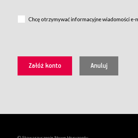
Na zasadach określonych w Regulaminie dostęp do Serwis
Internet.
Chcę otrzymywać informacyjne wiadomości e-
Usługobiorca przed rozpoczęciem korzystania z Serwisu 
zamówienie usługi newsletter za pośrednictwem przezn
dla wszystkich Usługobiorców wymaga akceptacji post
Usługobiorca zobowiązany jest do przestrzegania postan
Regulamin jest udostępniony Usługobiorcom nieodpłatni
utrwalenie i wydrukowanie.
§ 3
Warunki techniczne korzystania z Usług
W celu prawidłowego i pełnego korzystania z Usług, U
urządzeniem mającym dostęp do sieci Internet;
przeglądarką Firefox 8.0 lub wyższą, Chrome 11 lub 
parametrach.
Korzystanie ze wszystkich aplikacji Serwisu może być uz
§ 4
Zawarcie umowy o świadczenie Usług
© Stowarzyszenie Nowe Horyzonty