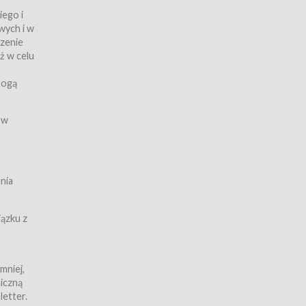
iego i
wych i w
czenie
ż w celu
rogą
ych
 w
wy z
nia
ązku z
mniej,
iczną
iczną
letter.