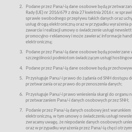
Regulamin – niniejszy regulamin.
Podane przez Pana/-ią dane osobowe będą przetwarzane n
Rady (UE) nr 2016/679 z dnia 27 kwietnia 2016 r. w spr
§ 2
sprawie swobodnego przepływu takich danych oraz uchyle
Postanowienia ogólne
usług drogą elektroniczną oraz w przypadku wyrażenia pr
Regulamin określa zasady:
zawarcia i realizacji umowy o świadczenie usługi newsle
promocyjno-reklamowy i może zawierać informacje handlo
świadczenia Usługobiorcom Usług przez Usługodawcę,
elektroniczną;
zasady świadczenia precyzują odrębne regulaminy,
Podane przez Pana/-ią dane osobowe będą powierzane w
przetwarzania przez Usługodawcę danych osobowy
szczególności podmiotom świadczącym usługi hostingowe,
Usługodawca świadczy w szczególności następujące Usł
dnia 18 lipca 2002 r. o świadczeniu usług drogą elektroni
Podane przez Pana/-ią dane osobowe będą przechowywan
nieodpłatnie.
Przysługuje Panu/-i prawo do żądania od SNH dostępu do
usługę przeglądania i odczytywania przez Usługobi
przetwarzania oraz prawo do przenoszenia danych;
usługę utrzymywania konta użytkownika w Serwisie
Przysługuje Panu/-i prawo wniesienia skargi do organu
usługę newsletter,
przetwarzaniem Pana/-i danych osobowych przez SNH;
usługę zawierania na odległość umów nabycia Karne
Podanie przez Pana/-ią danych osobowy jest warunkiem
elektroniczną, w tym umowy o świadczeniu usługi newslet
usługę zawierania na odległość umów sprzedaży w S
zwracamy uwagę, że niepodanie danych osobowych uniemoż
Usługodawca świadczy Usługi drogą elektroniczną w rozu
oraz w przypadku wyrażenia przez Pana/-ią chęci otrzym
(Dz.U. z 2002 r., Nr 144, poz. 1204, z późń. zm.). Usługi 