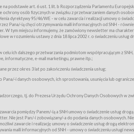
a podstawie art. 6 ust. 1 lit. b Rozporządzenia Parlamentu Europejsk
awie ochrony osób fizycznych w związku z przetwarzaniem danych osobo
nia dyrektywy 95/46/WE - w celu zawarcia i realizacji umowy o świad
zez Pana/-ią chęci otrzymywania maili informacyjnych od SNH - równie
tter. W tym miejscu informujemy, że zamówiony newsletter ma charakter
we w rozumieniu ustawy z dnia 18 lipca 2002 r. o świadczeniu usług d
 z zastrzeżeniem usług, o których mowa w ust. 2 pkt. 4 i 5 poniżej, któr
 celu ich dalszego przetwarzania podmiotom współpracującym z SNH,
ch Usługobiorców będących osobami fizycznymi.
 informatyczne, e-mail marketingu, prawne itp.;
ugi:Usługodawca świadczy Usługi drogą elektroniczną w rozumieniu usta
czną (Dz.U. z 2002 r., Nr 144, poz. 1204, z późń. zm.). Usługi świadczone są
e przez okres 3 lat po zakończeniu świadczenia usług;
 Pana/-i danych osobowych, ich sprostowania, usunięcia lub ogranicze
orców materiałów zamieszczanych w Serwisie,
,
 nadzorczego, tj. do Prezesa Urzędu Ochrony Danych Osobowych w zwi
tów i Biletów,
 zawarcia pomiędzy Panem/-ią a SNH umowy o świadczenie usług drogą
ter. Nie jest Pan/-i zobowiązany/-a do podania danych osobowych. Nie
klepie.
liwi zawarcie i realizację umowy o świadczenie usług drogą elektron
mieniu ustawy z dnia 18 lipca 2002 r. o świadczeniu usług drogą elektron
ywania maili informacyjnych od SNH - umowy o świadczeniu usługi news
świadczone są nieodpłatnie.