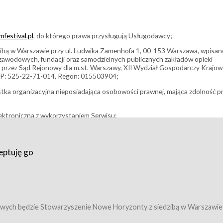
festival.pl
, do którego prawa przysługują Usługodawcy;
bą w Warszawie przy ul. Ludwika Zamenhofa 1, 00-153 Warszawa, wpisan
i zawodowych, fundacji oraz samodzielnych publicznych zakładów opieki
 przez Sąd Rejonowy dla m.st. Warszawy, XII Wydział Gospodarczy Krajo
P: 525-22-71-014, Regon: 015503904;
stka organizacyjna nieposiadająca osobowości prawnej, mająca zdolność p
ektroniczną z wykorzystaniem Serwisu;
filmowy, koncert lub inna impreza, w której można uczestniczyć nabywają
eptuję go
umowy z Usługodawcą i uprawniające do wzięcia udziału w Wydarzeniu,
tj. uprawniające do uczestnictwa w seansach na festiwalach filmowych lu
edytacje);
owy z Usługodawcą i uprawniające do wzięcia udziału w Wydarzeniu,
 tj. uprawniające do uczestnictwa w wielu albo w pojedynczych seansach
wych będzie Stowarzyszenie Nowe Horyzonty z siedzibą w Warszawie
ę w Serwisie;