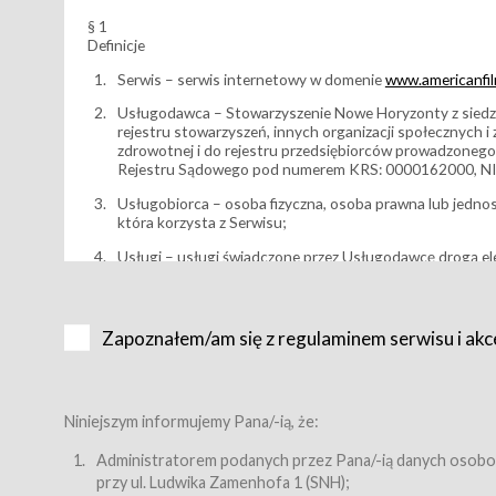
§ 1
Definicje
Serwis – serwis internetowy w domenie
www.americanfilm
Usługodawca – Stowarzyszenie Nowe Horyzonty z siedzi
rejestru stowarzyszeń, innych organizacji społecznych 
zdrowotnej i do rejestru przedsiębiorców prowadzonego
Rejestru Sądowego pod numerem KRS: 0000162000, NI
Usługobiorca – osoba fizyczna, osoba prawna lub jedno
która korzysta z Serwisu;
Usługi – usługi świadczone przez Usługodawcę drogą el
Wydarzenie – organizowany przez Usługodawcę festiwal 
Karnet lub/i Bilet za pośrednictwem Serwisu;
Zapoznałem/am się z regulaminem serwisu i akc
Karnety – wybrane dokumenty potwierdzające zawarcie 
przewidziane przez Usługodawcę dla danego Wydarzenia, 
sprzedawane podmiotom z branży mediów i filmowej (Akr
Bilety – wybrane dokumenty potwierdzające zawarcie um
Niniejszym informujemy Pana/-ią, że:
przewidziane przez Usługodawcę dla danego Wydarzenia,
filmowych, wydarzeniach specjalnych i koncertach;
Administratorem podanych przez Pana/-ią danych osobo
przy ul. Ludwika Zamenhofa 1 (SNH);
Sklep – sklep internetowy prowadzony przez Usługodawc