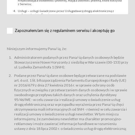
nieposiadająca osobowości prawnej, mająca zdolność prawną, która korzysta
z Serwisu;
Usługi – usługi świadczone przez Usługodawcę drogą elektroniczną z
wykorzystaniem Serwisu;
Wydarzenie – organizowany przez Usługodawcę festiwal filmowy, koncert
lub inna impreza, w której można uczestniczyć nabywając Karnet lub/i Bilet
za pośrednictwem Serwisu;
Zapoznałem/am się z regulaminem serwisu i akceptuję go
Karnety – wybrane dokumenty potwierdzające zawarcie umowy z
Usługodawcą i uprawniające do wzięcia udziału w Wydarzeniu,
przewidziane przez Usługodawcę dla danego Wydarzenia, tj. uprawniające
do uczestnictwa w seansach na festiwalach filmowych lub/i sprzedawane
Niniejszym informujemy Pana/-ią, że:
podmiotom z branży mediów i filmowej (Akredytacje);
Bilety – wybrane dokumenty potwierdzające zawarcie umowy z
Administratorem podanych przez Pana/-ią danych osobowych będzie
Usługodawcą i uprawniające do wzięcia udziału w Wydarzeniu,
Stowarzyszenie Nowe Horyzonty z siedzibą w Warszawie (00-153) przy
przewidziane przez Usługodawcę dla danego Wydarzenia, tj. uprawniające
ul. Ludwika Zamenhofa 1 (SNH);
do uczestnictwa w wielu albo w pojedynczych seansach filmowych,
wydarzeniach specjalnych i koncertach;
Podane przez Pana/-ią dane osobowe będą przetwarzane na podstawie
Sklep – sklep internetowy prowadzony przez Usługodawcę w Serwisie;
art. 6 ust. 1 lit. b Rozporządzenia Parlamentu Europejskiego i Rady (UE)
Regulamin – niniejszy regulamin.
nr 2016/679 z dnia 27 kwietnia 2016 r. w sprawie ochrony osób
fizycznych w związku z przetwarzaniem danych osobowych i w sprawie
§ 2
swobodnego przepływu takich danych oraz uchylenia dyrektywy
Postanowienia ogólne
95/46/WE - w celu zawarcia i realizacji umowy o świadczenie usług
Regulamin określa zasady:
drogą elektroniczną oraz w przypadku wyrażenia przez Pana/-ią chęci
świadczenia Usługobiorcom Usług przez Usługodawcę, z
otrzymywania maili informacyjnych od SNH - również w celu zawarcia i
zastrzeżeniem usług, o których mowa w ust. 2 pkt. 4 i 5 poniżej, których
realizacji umowy o świadczenie usługi newsletter. W tym miejscu
zasady świadczenia precyzują odrębne regulaminy,
informujemy, że zamówiony newsletter ma charakter promocyjno-
przetwarzania przez Usługodawcę danych osobowych Usługobiorców
reklamowy i może zawierać informacje handlowe w rozumieniu
będących osobami fizycznymi.
ustawy z dnia 18 lipca 2002 r. o świadczeniu usług drogą elektroniczną;
Usługodawca świadczy w szczególności następujące Usługi:Usługodawca