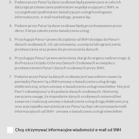
świadczy Usługi drogą elektroniczną w rozumieniu ustawy z dnia 18 lipca
Podane przez Pana/-ią dane osobowe będą powierzane w celu ich
2002 r. o świadczeniu usług drogą elektroniczną (Dz.U. z 2002 r., Nr 144, poz.
dalszego przetwarzania podmiotom współpracującym z SNH, w
1204, z późń. zm.). Usługi świadczone są nieodpłatnie.
szczególności podmiotom świadczącym usługi hostingowe,
usługę przeglądania i odczytywania przez Usługobiorców materiałów
informatyczne, e-mail marketingu, prawne itp.;
zamieszczanych w Serwisie,
Podane przez Pana/-ią dane osobowe będą przechowywane przez
usługę utrzymywania konta użytkownika w Serwisie,
okres 3 lat po zakończeniu świadczenia usług;
usługę newsletter,
Przysługuje Panu/-i prawo do żądania od SNH dostępu do Pana/-i
usługę zawierania na odległość umów nabycia Karnetów i Biletów,
danych osobowych, ich sprostowania, usunięcia lub ograniczenia
usługę zawierania na odległość umów sprzedaży w Sklepie.
przetwarzania oraz prawo do przenoszenia danych;
Usługodawca świadczy Usługi drogą elektroniczną w rozumieniu ustawy z
Przysługuje Panu/-i prawo wniesienia skargi do organu nadzorczego, tj.
dnia 18 lipca 2002 r. o świadczeniu usług drogą elektroniczną (Dz.U. z 2002
r., Nr 144, poz. 1204, z późń. zm.). Usługi świadczone są nieodpłatnie.
do Prezesa Urzędu Ochrony Danych Osobowych w związku z
przetwarzaniem Pana/-i danych osobowych przez SNH;
Na zasadach określonych w Regulaminie dostęp do Serwisu jest otwarty dla
każdego kto posiada możliwość połączenia z publiczną siecią Internet.
Podanie przez Pana/-ią danych osobowy jest warunkiem zawarcia
Usługobiorca przed rozpoczęciem korzystania z Serwisu jest zobowiązany
pomiędzy Panem/-ią a SNH umowy o świadczenie usług drogą
zapoznać się z Regulaminem. Założenie konta w Serwisie oraz zamówienie
elektroniczną, w tym umowy o świadczeniu usługi newsletter. Nie jest
usługi newsletter za pośrednictwem przeznaczonego do tego formularza
zamieszczonego na stronach Serwisu dostępnych dla wszystkich
Pan/-i zobowiązany/-a do podania danych osobowych. Niemniej,
Usługobiorców wymaga akceptacji postanowień Regulaminu.
zwracamy uwagę, że niepodanie danych osobowych uniemożliwi
Usługobiorca zobowiązany jest do przestrzegania postanowień Regulaminu
zawarcie i realizację umowy o świadczenie usług drogą elektroniczną
od chwili rozpoczęcia korzystania z Serwisu.
oraz w przypadku wyrażenia przez Pana/-ią chęci otrzymywania maili
informacyjnych od SNH - umowy o świadczeniu usługi newsletter.
Regulamin jest udostępniony Usługobiorcom nieodpłatnie za
pośrednictwem Serwisu w formie, która umożliwia jego pobranie,
utrwalenie i wydrukowanie.
§ 3
Chcę otrzymywać informacyjne wiadomości e-mail od SNH
Warunki techniczne korzystania z Usług
W celu prawidłowego i pełnego korzystania z Usług, Usługobiorcy powinni