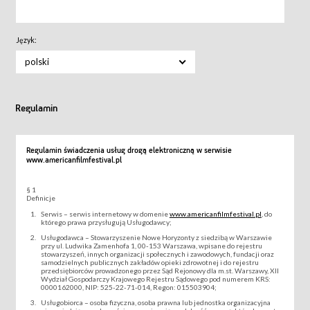
Język:
polski
Regulamin
Regulamin świadczenia usług drogą elektroniczną w serwisie
www.americanfilmfestival.pl
§ 1
Definicje
Serwis – serwis internetowy w domenie
www.americanfilmfestival.pl
, do
którego prawa przysługują Usługodawcy;
Usługodawca – Stowarzyszenie Nowe Horyzonty z siedzibą w Warszawie
przy ul. Ludwika Zamenhofa 1, 00-153 Warszawa, wpisane do rejestru
stowarzyszeń, innych organizacji społecznych i zawodowych, fundacji oraz
samodzielnych publicznych zakładów opieki zdrowotnej i do rejestru
przedsiębiorców prowadzonego przez Sąd Rejonowy dla m.st. Warszawy, XII
Wydział Gospodarczy Krajowego Rejestru Sądowego pod numerem KRS:
0000162000, NIP: 525-22-71-014, Regon: 015503904;
Usługobiorca – osoba fizyczna, osoba prawna lub jednostka organizacyjna