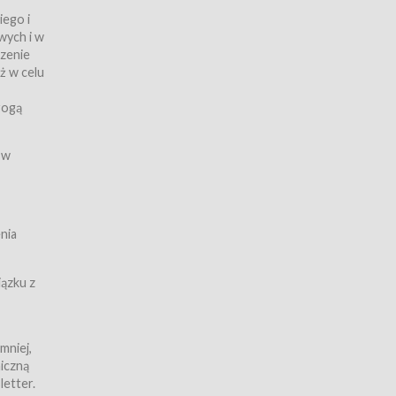
iego i
wych i w
czenie
ż w celu
rogą
ych
 w
wy z
nia
ązku z
mniej,
iczną
iczną
letter.