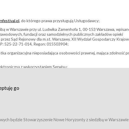
festival.pl
, do którego prawa przysługują Usługodawcy;
bą w Warszawie przy ul. Ludwika Zamenhofa 1, 00-153 Warszawa, wpisan
i zawodowych, fundacji oraz samodzielnych publicznych zakładów opieki
 przez Sąd Rejonowy dla m.st. Warszawy, XII Wydział Gospodarczy Krajo
P: 525-22-71-014, Regon: 015503904;
stka organizacyjna nieposiadająca osobowości prawnej, mająca zdolność p
ektroniczną z wykorzystaniem Serwisu;
filmowy, koncert lub inna impreza, w której można uczestniczyć nabywają
eptuję go
umowy z Usługodawcą i uprawniające do wzięcia udziału w Wydarzeniu,
tj. uprawniające do uczestnictwa w seansach na festiwalach filmowych lu
edytacje);
owy z Usługodawcą i uprawniające do wzięcia udziału w Wydarzeniu,
 tj. uprawniające do uczestnictwa w wielu albo w pojedynczych seansach
wych będzie Stowarzyszenie Nowe Horyzonty z siedzibą w Warszawie
ę w Serwisie;