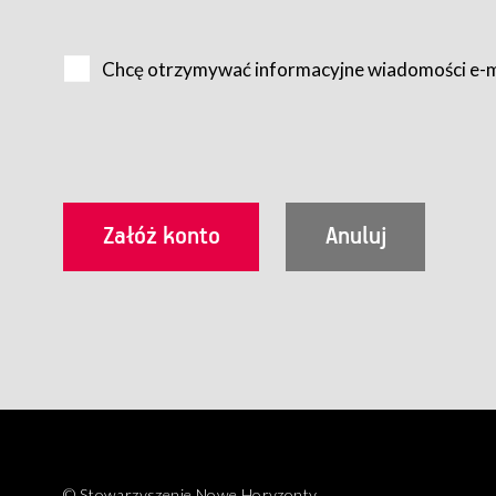
Na zasadach określonych w Regulaminie dostęp do Serwis
Internet.
Chcę otrzymywać informacyjne wiadomości e-
Usługobiorca przed rozpoczęciem korzystania z Serwisu 
zamówienie usługi newsletter za pośrednictwem przezn
dla wszystkich Usługobiorców wymaga akceptacji post
Usługobiorca zobowiązany jest do przestrzegania postan
Regulamin jest udostępniony Usługobiorcom nieodpłatni
utrwalenie i wydrukowanie.
§ 3
Warunki techniczne korzystania z Usług
W celu prawidłowego i pełnego korzystania z Usług, U
urządzeniem mającym dostęp do sieci Internet;
przeglądarką Firefox 8.0 lub wyższą, Chrome 11 lub 
parametrach.
Korzystanie ze wszystkich aplikacji Serwisu może być uz
§ 4
Zawarcie umowy o świadczenie Usług
© Stowarzyszenie Nowe Horyzonty