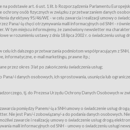
a podstawie art. 6 ust. 1 lit. b Rozporządzenia Parlamentu Europejsk
awie ochrony osób fizycznych w związku z przetwarzaniem danych osobo
nia dyrektywy 95/46/WE - w celu zawarcia i realizacji umowy o świad
zez Pana/-ią chęci otrzymywania maili informacyjnych od SNH - równie
tter. W tym miejscu informujemy, że zamówiony newsletter ma charakter
we w rozumieniu ustawy z dnia 18 lipca 2002 r. o świadczeniu usług d
 z zastrzeżeniem usług, o których mowa w ust. 2 pkt. 4 i 5 poniżej, któr
 celu ich dalszego przetwarzania podmiotom współpracującym z SNH,
ch Usługobiorców będących osobami fizycznymi.
 informatyczne, e-mail marketingu, prawne itp.;
ugi:Usługodawca świadczy Usługi drogą elektroniczną w rozumieniu usta
czną (Dz.U. z 2002 r., Nr 144, poz. 1204, z późń. zm.). Usługi świadczone są
e przez okres 3 lat po zakończeniu świadczenia usług;
 Pana/-i danych osobowych, ich sprostowania, usunięcia lub ogranicze
orców materiałów zamieszczanych w Serwisie,
,
 nadzorczego, tj. do Prezesa Urzędu Ochrony Danych Osobowych w zwi
tów i Biletów,
 zawarcia pomiędzy Panem/-ią a SNH umowy o świadczenie usług drogą
ter. Nie jest Pan/-i zobowiązany/-a do podania danych osobowych. Nie
klepie.
liwi zawarcie i realizację umowy o świadczenie usług drogą elektron
mieniu ustawy z dnia 18 lipca 2002 r. o świadczeniu usług drogą elektron
ywania maili informacyjnych od SNH - umowy o świadczeniu usługi news
świadczone są nieodpłatnie.