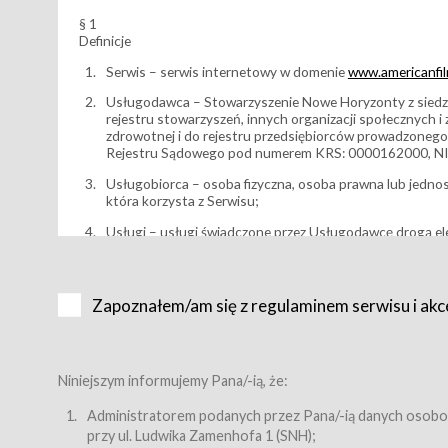
§ 1
Definicje
Serwis – serwis internetowy w domenie
www.americanfilm
Usługodawca – Stowarzyszenie Nowe Horyzonty z siedzi
rejestru stowarzyszeń, innych organizacji społecznych 
zdrowotnej i do rejestru przedsiębiorców prowadzonego
Rejestru Sądowego pod numerem KRS: 0000162000, NI
Usługobiorca – osoba fizyczna, osoba prawna lub jedno
która korzysta z Serwisu;
Usługi – usługi świadczone przez Usługodawcę drogą el
Wydarzenie – organizowany przez Usługodawcę festiwal 
Karnet lub/i Bilet za pośrednictwem Serwisu;
Zapoznałem/am się z regulaminem serwisu i akc
Karnety – wybrane dokumenty potwierdzające zawarcie 
przewidziane przez Usługodawcę dla danego Wydarzenia, 
sprzedawane podmiotom z branży mediów i filmowej (Akr
Bilety – wybrane dokumenty potwierdzające zawarcie um
Niniejszym informujemy Pana/-ią, że:
przewidziane przez Usługodawcę dla danego Wydarzenia,
filmowych, wydarzeniach specjalnych i koncertach;
Administratorem podanych przez Pana/-ią danych osobo
przy ul. Ludwika Zamenhofa 1 (SNH);
Sklep – sklep internetowy prowadzony przez Usługodawc