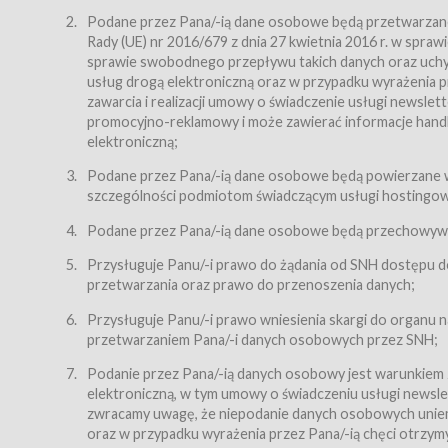
Regulamin – niniejszy regulamin.
Podane przez Pana/-ią dane osobowe będą przetwarzane n
Rady (UE) nr 2016/679 z dnia 27 kwietnia 2016 r. w spr
§ 2
sprawie swobodnego przepływu takich danych oraz uchyle
Postanowienia ogólne
usług drogą elektroniczną oraz w przypadku wyrażenia pr
Regulamin określa zasady:
zawarcia i realizacji umowy o świadczenie usługi newsle
promocyjno-reklamowy i może zawierać informacje handlo
świadczenia Usługobiorcom Usług przez Usługodawcę,
elektroniczną;
zasady świadczenia precyzują odrębne regulaminy,
Podane przez Pana/-ią dane osobowe będą powierzane w
przetwarzania przez Usługodawcę danych osobowy
szczególności podmiotom świadczącym usługi hostingowe,
Usługodawca świadczy w szczególności następujące Usł
dnia 18 lipca 2002 r. o świadczeniu usług drogą elektroni
Podane przez Pana/-ią dane osobowe będą przechowywan
nieodpłatnie.
Przysługuje Panu/-i prawo do żądania od SNH dostępu do
usługę przeglądania i odczytywania przez Usługobi
przetwarzania oraz prawo do przenoszenia danych;
usługę utrzymywania konta użytkownika w Serwisie
Przysługuje Panu/-i prawo wniesienia skargi do organu
usługę newsletter,
przetwarzaniem Pana/-i danych osobowych przez SNH;
usługę zawierania na odległość umów nabycia Karne
Podanie przez Pana/-ią danych osobowy jest warunkiem
elektroniczną, w tym umowy o świadczeniu usługi newslet
usługę zawierania na odległość umów sprzedaży w S
zwracamy uwagę, że niepodanie danych osobowych uniemoż
Usługodawca świadczy Usługi drogą elektroniczną w rozu
oraz w przypadku wyrażenia przez Pana/-ią chęci otrzym
(Dz.U. z 2002 r., Nr 144, poz. 1204, z późń. zm.). Usługi 