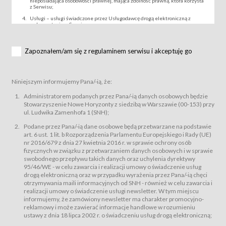
nieposiadająca osobowości prawnej, mająca zdolność prawną, która korzysta
z Serwisu;
Usługi – usługi świadczone przez Usługodawcę drogą elektroniczną z
wykorzystaniem Serwisu;
Wydarzenie – organizowany przez Usługodawcę festiwal filmowy, koncert
lub inna impreza, w której można uczestniczyć nabywając Karnet lub/i Bilet
za pośrednictwem Serwisu;
Zapoznałem/am się z regulaminem serwisu i akceptuję go
Karnety – wybrane dokumenty potwierdzające zawarcie umowy z
Usługodawcą i uprawniające do wzięcia udziału w Wydarzeniu,
przewidziane przez Usługodawcę dla danego Wydarzenia, tj. uprawniające
do uczestnictwa w seansach na festiwalach filmowych lub/i sprzedawane
Niniejszym informujemy Pana/-ią, że:
podmiotom z branży mediów i filmowej (Akredytacje);
Bilety – wybrane dokumenty potwierdzające zawarcie umowy z
Administratorem podanych przez Pana/-ią danych osobowych będzie
Usługodawcą i uprawniające do wzięcia udziału w Wydarzeniu,
Stowarzyszenie Nowe Horyzonty z siedzibą w Warszawie (00-153) przy
przewidziane przez Usługodawcę dla danego Wydarzenia, tj. uprawniające
ul. Ludwika Zamenhofa 1 (SNH);
do uczestnictwa w wielu albo w pojedynczych seansach filmowych,
wydarzeniach specjalnych i koncertach;
Podane przez Pana/-ią dane osobowe będą przetwarzane na podstawie
Sklep – sklep internetowy prowadzony przez Usługodawcę w Serwisie;
art. 6 ust. 1 lit. b Rozporządzenia Parlamentu Europejskiego i Rady (UE)
Regulamin – niniejszy regulamin.
nr 2016/679 z dnia 27 kwietnia 2016 r. w sprawie ochrony osób
fizycznych w związku z przetwarzaniem danych osobowych i w sprawie
§ 2
swobodnego przepływu takich danych oraz uchylenia dyrektywy
Postanowienia ogólne
95/46/WE - w celu zawarcia i realizacji umowy o świadczenie usług
Regulamin określa zasady:
drogą elektroniczną oraz w przypadku wyrażenia przez Pana/-ią chęci
świadczenia Usługobiorcom Usług przez Usługodawcę, z
otrzymywania maili informacyjnych od SNH - również w celu zawarcia i
zastrzeżeniem usług, o których mowa w ust. 2 pkt. 4 i 5 poniżej, których
realizacji umowy o świadczenie usługi newsletter. W tym miejscu
zasady świadczenia precyzują odrębne regulaminy,
informujemy, że zamówiony newsletter ma charakter promocyjno-
przetwarzania przez Usługodawcę danych osobowych Usługobiorców
reklamowy i może zawierać informacje handlowe w rozumieniu
będących osobami fizycznymi.
ustawy z dnia 18 lipca 2002 r. o świadczeniu usług drogą elektroniczną;
Usługodawca świadczy w szczególności następujące Usługi:Usługodawca