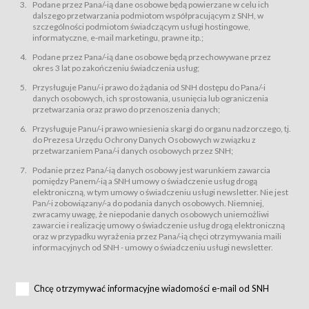
świadczy Usługi drogą elektroniczną w rozumieniu ustawy z dnia 18 lipca
Podane przez Pana/-ią dane osobowe będą powierzane w celu ich
2002 r. o świadczeniu usług drogą elektroniczną (Dz.U. z 2002 r., Nr 144, poz.
dalszego przetwarzania podmiotom współpracującym z SNH, w
1204, z późń. zm.). Usługi świadczone są nieodpłatnie.
szczególności podmiotom świadczącym usługi hostingowe,
usługę przeglądania i odczytywania przez Usługobiorców materiałów
informatyczne, e-mail marketingu, prawne itp.;
zamieszczanych w Serwisie,
Podane przez Pana/-ią dane osobowe będą przechowywane przez
usługę utrzymywania konta użytkownika w Serwisie,
okres 3 lat po zakończeniu świadczenia usług;
usługę newsletter,
Przysługuje Panu/-i prawo do żądania od SNH dostępu do Pana/-i
usługę zawierania na odległość umów nabycia Karnetów i Biletów,
danych osobowych, ich sprostowania, usunięcia lub ograniczenia
usługę zawierania na odległość umów sprzedaży w Sklepie.
przetwarzania oraz prawo do przenoszenia danych;
Usługodawca świadczy Usługi drogą elektroniczną w rozumieniu ustawy z
Przysługuje Panu/-i prawo wniesienia skargi do organu nadzorczego, tj.
dnia 18 lipca 2002 r. o świadczeniu usług drogą elektroniczną (Dz.U. z 2002
r., Nr 144, poz. 1204, z późń. zm.). Usługi świadczone są nieodpłatnie.
do Prezesa Urzędu Ochrony Danych Osobowych w związku z
przetwarzaniem Pana/-i danych osobowych przez SNH;
Na zasadach określonych w Regulaminie dostęp do Serwisu jest otwarty dla
każdego kto posiada możliwość połączenia z publiczną siecią Internet.
Podanie przez Pana/-ią danych osobowy jest warunkiem zawarcia
Usługobiorca przed rozpoczęciem korzystania z Serwisu jest zobowiązany
pomiędzy Panem/-ią a SNH umowy o świadczenie usług drogą
zapoznać się z Regulaminem. Założenie konta w Serwisie oraz zamówienie
elektroniczną, w tym umowy o świadczeniu usługi newsletter. Nie jest
usługi newsletter za pośrednictwem przeznaczonego do tego formularza
zamieszczonego na stronach Serwisu dostępnych dla wszystkich
Pan/-i zobowiązany/-a do podania danych osobowych. Niemniej,
Usługobiorców wymaga akceptacji postanowień Regulaminu.
zwracamy uwagę, że niepodanie danych osobowych uniemożliwi
Usługobiorca zobowiązany jest do przestrzegania postanowień Regulaminu
zawarcie i realizację umowy o świadczenie usług drogą elektroniczną
od chwili rozpoczęcia korzystania z Serwisu.
oraz w przypadku wyrażenia przez Pana/-ią chęci otrzymywania maili
informacyjnych od SNH - umowy o świadczeniu usługi newsletter.
Regulamin jest udostępniony Usługobiorcom nieodpłatnie za
pośrednictwem Serwisu w formie, która umożliwia jego pobranie,
utrwalenie i wydrukowanie.
§ 3
Chcę otrzymywać informacyjne wiadomości e-mail od SNH
Warunki techniczne korzystania z Usług
W celu prawidłowego i pełnego korzystania z Usług, Usługobiorcy powinni