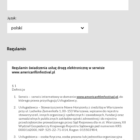
Język:
polski
Regulamin
Regulamin świadczenia usług drogą elektroniczną w serwisie
www.americanfilmfestival.pl
§ 1
Definicje
Serwis – serwis internetowy w domenie
www.americanfilmfestival.pl
, do
którego prawa przysługują Usługodawcy;
Usługodawca – Stowarzyszenie Nowe Horyzonty z siedzibą w Warszawie
przy ul. Ludwika Zamenhofa 1, 00-153 Warszawa, wpisane do rejestru
stowarzyszeń, innych organizacji społecznych i zawodowych, fundacji oraz
samodzielnych publicznych zakładów opieki zdrowotnej i do rejestru
przedsiębiorców prowadzonego przez Sąd Rejonowy dla m.st. Warszawy, XII
Wydział Gospodarczy Krajowego Rejestru Sądowego pod numerem KRS:
0000162000, NIP: 525-22-71-014, Regon: 015503904;
Usługobiorca – osoba fizyczna, osoba prawna lub jednostka organizacyjna