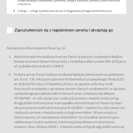
nieposiadająca osobowości prawnej, mająca zdolność prawną, która korzysta
z Serwisu;
Usługi – usługi świadczone przez Usługodawcę drogą elektroniczną z
wykorzystaniem Serwisu;
Wydarzenie – organizowany przez Usługodawcę festiwal filmowy, koncert
lub inna impreza, w której można uczestniczyć nabywając Karnet lub/i Bilet
za pośrednictwem Serwisu;
Zapoznałem/am się z regulaminem serwisu i akceptuję go
Karnety – wybrane dokumenty potwierdzające zawarcie umowy z
Usługodawcą i uprawniające do wzięcia udziału w Wydarzeniu,
przewidziane przez Usługodawcę dla danego Wydarzenia, tj. uprawniające
do uczestnictwa w seansach na festiwalach filmowych lub/i sprzedawane
Niniejszym informujemy Pana/-ią, że:
podmiotom z branży mediów i filmowej (Akredytacje);
Bilety – wybrane dokumenty potwierdzające zawarcie umowy z
Administratorem podanych przez Pana/-ią danych osobowych będzie
Usługodawcą i uprawniające do wzięcia udziału w Wydarzeniu,
Stowarzyszenie Nowe Horyzonty z siedzibą w Warszawie (00-153) przy
przewidziane przez Usługodawcę dla danego Wydarzenia, tj. uprawniające
ul. Ludwika Zamenhofa 1 (SNH);
do uczestnictwa w wielu albo w pojedynczych seansach filmowych,
wydarzeniach specjalnych i koncertach;
Podane przez Pana/-ią dane osobowe będą przetwarzane na podstawie
Sklep – sklep internetowy prowadzony przez Usługodawcę w Serwisie;
art. 6 ust. 1 lit. b Rozporządzenia Parlamentu Europejskiego i Rady (UE)
Regulamin – niniejszy regulamin.
nr 2016/679 z dnia 27 kwietnia 2016 r. w sprawie ochrony osób
fizycznych w związku z przetwarzaniem danych osobowych i w sprawie
§ 2
swobodnego przepływu takich danych oraz uchylenia dyrektywy
Postanowienia ogólne
95/46/WE - w celu zawarcia i realizacji umowy o świadczenie usług
Regulamin określa zasady:
drogą elektroniczną oraz w przypadku wyrażenia przez Pana/-ią chęci
świadczenia Usługobiorcom Usług przez Usługodawcę, z
otrzymywania maili informacyjnych od SNH - również w celu zawarcia i
zastrzeżeniem usług, o których mowa w ust. 2 pkt. 4 i 5 poniżej, których
realizacji umowy o świadczenie usługi newsletter. W tym miejscu
zasady świadczenia precyzują odrębne regulaminy,
informujemy, że zamówiony newsletter ma charakter promocyjno-
przetwarzania przez Usługodawcę danych osobowych Usługobiorców
reklamowy i może zawierać informacje handlowe w rozumieniu
będących osobami fizycznymi.
ustawy z dnia 18 lipca 2002 r. o świadczeniu usług drogą elektroniczną;
Usługodawca świadczy w szczególności następujące Usługi:Usługodawca