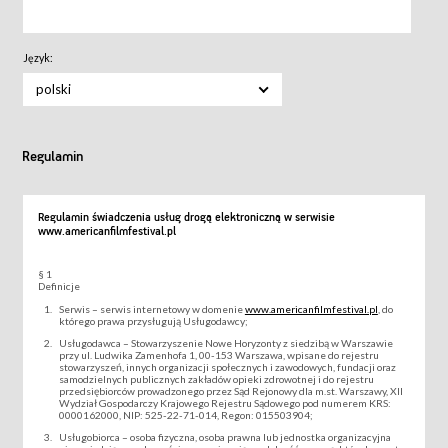
Język:
polski
Regulamin
Regulamin świadczenia usług drogą elektroniczną w serwisie
www.americanfilmfestival.pl
§ 1
Definicje
Serwis – serwis internetowy w domenie
www.americanfilmfestival.pl
, do
którego prawa przysługują Usługodawcy;
Usługodawca – Stowarzyszenie Nowe Horyzonty z siedzibą w Warszawie
przy ul. Ludwika Zamenhofa 1, 00-153 Warszawa, wpisane do rejestru
stowarzyszeń, innych organizacji społecznych i zawodowych, fundacji oraz
samodzielnych publicznych zakładów opieki zdrowotnej i do rejestru
przedsiębiorców prowadzonego przez Sąd Rejonowy dla m.st. Warszawy, XII
Wydział Gospodarczy Krajowego Rejestru Sądowego pod numerem KRS:
0000162000, NIP: 525-22-71-014, Regon: 015503904;
Usługobiorca – osoba fizyczna, osoba prawna lub jednostka organizacyjna