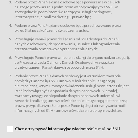
świadczy Usługi drogą elektroniczną w rozumieniu ustawy z dnia 18 lipca
Podane przez Pana/-ią dane osobowe będą powierzane w celu ich
2002 r. o świadczeniu usług drogą elektroniczną (Dz.U. z 2002 r., Nr 144, poz.
dalszego przetwarzania podmiotom współpracującym z SNH, w
1204, z późń. zm.). Usługi świadczone są nieodpłatnie.
szczególności podmiotom świadczącym usługi hostingowe,
usługę przeglądania i odczytywania przez Usługobiorców materiałów
informatyczne, e-mail marketingu, prawne itp.;
zamieszczanych w Serwisie,
Podane przez Pana/-ią dane osobowe będą przechowywane przez
usługę utrzymywania konta użytkownika w Serwisie,
okres 3 lat po zakończeniu świadczenia usług;
usługę newsletter,
Przysługuje Panu/-i prawo do żądania od SNH dostępu do Pana/-i
usługę zawierania na odległość umów nabycia Karnetów i Biletów,
danych osobowych, ich sprostowania, usunięcia lub ograniczenia
usługę zawierania na odległość umów sprzedaży w Sklepie.
przetwarzania oraz prawo do przenoszenia danych;
Usługodawca świadczy Usługi drogą elektroniczną w rozumieniu ustawy z
Przysługuje Panu/-i prawo wniesienia skargi do organu nadzorczego, tj.
dnia 18 lipca 2002 r. o świadczeniu usług drogą elektroniczną (Dz.U. z 2002
r., Nr 144, poz. 1204, z późń. zm.). Usługi świadczone są nieodpłatnie.
do Prezesa Urzędu Ochrony Danych Osobowych w związku z
przetwarzaniem Pana/-i danych osobowych przez SNH;
Na zasadach określonych w Regulaminie dostęp do Serwisu jest otwarty dla
każdego kto posiada możliwość połączenia z publiczną siecią Internet.
Podanie przez Pana/-ią danych osobowy jest warunkiem zawarcia
Usługobiorca przed rozpoczęciem korzystania z Serwisu jest zobowiązany
pomiędzy Panem/-ią a SNH umowy o świadczenie usług drogą
zapoznać się z Regulaminem. Założenie konta w Serwisie oraz zamówienie
elektroniczną, w tym umowy o świadczeniu usługi newsletter. Nie jest
usługi newsletter za pośrednictwem przeznaczonego do tego formularza
zamieszczonego na stronach Serwisu dostępnych dla wszystkich
Pan/-i zobowiązany/-a do podania danych osobowych. Niemniej,
Usługobiorców wymaga akceptacji postanowień Regulaminu.
zwracamy uwagę, że niepodanie danych osobowych uniemożliwi
Usługobiorca zobowiązany jest do przestrzegania postanowień Regulaminu
zawarcie i realizację umowy o świadczenie usług drogą elektroniczną
od chwili rozpoczęcia korzystania z Serwisu.
oraz w przypadku wyrażenia przez Pana/-ią chęci otrzymywania maili
informacyjnych od SNH - umowy o świadczeniu usługi newsletter.
Regulamin jest udostępniony Usługobiorcom nieodpłatnie za
pośrednictwem Serwisu w formie, która umożliwia jego pobranie,
utrwalenie i wydrukowanie.
§ 3
Chcę otrzymywać informacyjne wiadomości e-mail od SNH
Warunki techniczne korzystania z Usług
W celu prawidłowego i pełnego korzystania z Usług, Usługobiorcy powinni