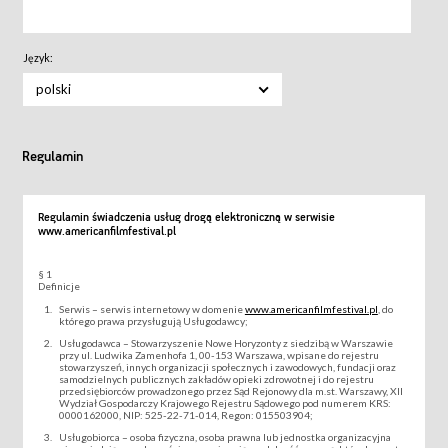
Język:
polski
Regulamin
Regulamin świadczenia usług drogą elektroniczną w serwisie
www.americanfilmfestival.pl
§ 1
Definicje
Serwis – serwis internetowy w domenie
www.americanfilmfestival.pl
, do
którego prawa przysługują Usługodawcy;
Usługodawca – Stowarzyszenie Nowe Horyzonty z siedzibą w Warszawie
przy ul. Ludwika Zamenhofa 1, 00-153 Warszawa, wpisane do rejestru
stowarzyszeń, innych organizacji społecznych i zawodowych, fundacji oraz
samodzielnych publicznych zakładów opieki zdrowotnej i do rejestru
przedsiębiorców prowadzonego przez Sąd Rejonowy dla m.st. Warszawy, XII
Wydział Gospodarczy Krajowego Rejestru Sądowego pod numerem KRS:
0000162000, NIP: 525-22-71-014, Regon: 015503904;
Usługobiorca – osoba fizyczna, osoba prawna lub jednostka organizacyjna