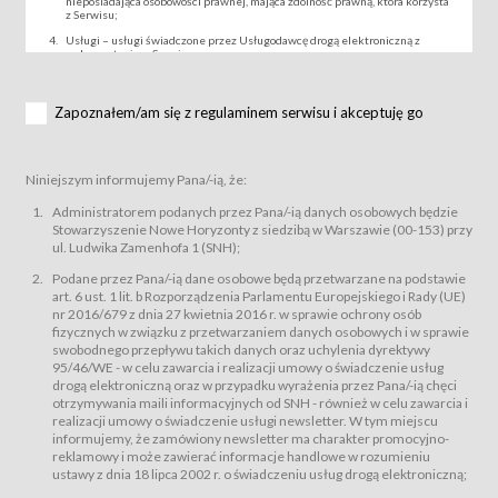
nieposiadająca osobowości prawnej, mająca zdolność prawną, która korzysta
z Serwisu;
Usługi – usługi świadczone przez Usługodawcę drogą elektroniczną z
wykorzystaniem Serwisu;
Wydarzenie – organizowany przez Usługodawcę festiwal filmowy, koncert
lub inna impreza, w której można uczestniczyć nabywając Karnet lub/i Bilet
za pośrednictwem Serwisu;
Zapoznałem/am się z regulaminem serwisu i akceptuję go
Karnety – wybrane dokumenty potwierdzające zawarcie umowy z
Usługodawcą i uprawniające do wzięcia udziału w Wydarzeniu,
przewidziane przez Usługodawcę dla danego Wydarzenia, tj. uprawniające
do uczestnictwa w seansach na festiwalach filmowych lub/i sprzedawane
Niniejszym informujemy Pana/-ią, że:
podmiotom z branży mediów i filmowej (Akredytacje);
Bilety – wybrane dokumenty potwierdzające zawarcie umowy z
Administratorem podanych przez Pana/-ią danych osobowych będzie
Usługodawcą i uprawniające do wzięcia udziału w Wydarzeniu,
Stowarzyszenie Nowe Horyzonty z siedzibą w Warszawie (00-153) przy
przewidziane przez Usługodawcę dla danego Wydarzenia, tj. uprawniające
ul. Ludwika Zamenhofa 1 (SNH);
do uczestnictwa w wielu albo w pojedynczych seansach filmowych,
wydarzeniach specjalnych i koncertach;
Podane przez Pana/-ią dane osobowe będą przetwarzane na podstawie
Sklep – sklep internetowy prowadzony przez Usługodawcę w Serwisie;
art. 6 ust. 1 lit. b Rozporządzenia Parlamentu Europejskiego i Rady (UE)
Regulamin – niniejszy regulamin.
nr 2016/679 z dnia 27 kwietnia 2016 r. w sprawie ochrony osób
fizycznych w związku z przetwarzaniem danych osobowych i w sprawie
§ 2
swobodnego przepływu takich danych oraz uchylenia dyrektywy
Postanowienia ogólne
95/46/WE - w celu zawarcia i realizacji umowy o świadczenie usług
Regulamin określa zasady:
drogą elektroniczną oraz w przypadku wyrażenia przez Pana/-ią chęci
świadczenia Usługobiorcom Usług przez Usługodawcę, z
otrzymywania maili informacyjnych od SNH - również w celu zawarcia i
zastrzeżeniem usług, o których mowa w ust. 2 pkt. 4 i 5 poniżej, których
realizacji umowy o świadczenie usługi newsletter. W tym miejscu
zasady świadczenia precyzują odrębne regulaminy,
informujemy, że zamówiony newsletter ma charakter promocyjno-
przetwarzania przez Usługodawcę danych osobowych Usługobiorców
reklamowy i może zawierać informacje handlowe w rozumieniu
będących osobami fizycznymi.
ustawy z dnia 18 lipca 2002 r. o świadczeniu usług drogą elektroniczną;
Usługodawca świadczy w szczególności następujące Usługi:Usługodawca