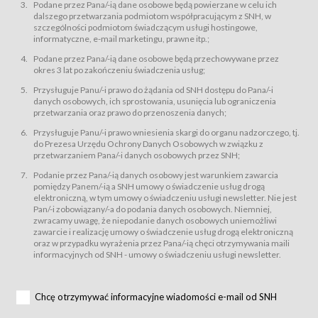
świadczy Usługi drogą elektroniczną w rozumieniu ustawy z dnia 18 lipca
Podane przez Pana/-ią dane osobowe będą powierzane w celu ich
2002 r. o świadczeniu usług drogą elektroniczną (Dz.U. z 2002 r., Nr 144, poz.
dalszego przetwarzania podmiotom współpracującym z SNH, w
1204, z późń. zm.). Usługi świadczone są nieodpłatnie.
szczególności podmiotom świadczącym usługi hostingowe,
usługę przeglądania i odczytywania przez Usługobiorców materiałów
informatyczne, e-mail marketingu, prawne itp.;
zamieszczanych w Serwisie,
Podane przez Pana/-ią dane osobowe będą przechowywane przez
usługę utrzymywania konta użytkownika w Serwisie,
okres 3 lat po zakończeniu świadczenia usług;
usługę newsletter,
Przysługuje Panu/-i prawo do żądania od SNH dostępu do Pana/-i
usługę zawierania na odległość umów nabycia Karnetów i Biletów,
danych osobowych, ich sprostowania, usunięcia lub ograniczenia
usługę zawierania na odległość umów sprzedaży w Sklepie.
przetwarzania oraz prawo do przenoszenia danych;
Usługodawca świadczy Usługi drogą elektroniczną w rozumieniu ustawy z
Przysługuje Panu/-i prawo wniesienia skargi do organu nadzorczego, tj.
dnia 18 lipca 2002 r. o świadczeniu usług drogą elektroniczną (Dz.U. z 2002
r., Nr 144, poz. 1204, z późń. zm.). Usługi świadczone są nieodpłatnie.
do Prezesa Urzędu Ochrony Danych Osobowych w związku z
przetwarzaniem Pana/-i danych osobowych przez SNH;
Na zasadach określonych w Regulaminie dostęp do Serwisu jest otwarty dla
każdego kto posiada możliwość połączenia z publiczną siecią Internet.
Podanie przez Pana/-ią danych osobowy jest warunkiem zawarcia
Usługobiorca przed rozpoczęciem korzystania z Serwisu jest zobowiązany
pomiędzy Panem/-ią a SNH umowy o świadczenie usług drogą
zapoznać się z Regulaminem. Założenie konta w Serwisie oraz zamówienie
elektroniczną, w tym umowy o świadczeniu usługi newsletter. Nie jest
usługi newsletter za pośrednictwem przeznaczonego do tego formularza
zamieszczonego na stronach Serwisu dostępnych dla wszystkich
Pan/-i zobowiązany/-a do podania danych osobowych. Niemniej,
Usługobiorców wymaga akceptacji postanowień Regulaminu.
zwracamy uwagę, że niepodanie danych osobowych uniemożliwi
Usługobiorca zobowiązany jest do przestrzegania postanowień Regulaminu
zawarcie i realizację umowy o świadczenie usług drogą elektroniczną
od chwili rozpoczęcia korzystania z Serwisu.
oraz w przypadku wyrażenia przez Pana/-ią chęci otrzymywania maili
informacyjnych od SNH - umowy o świadczeniu usługi newsletter.
Regulamin jest udostępniony Usługobiorcom nieodpłatnie za
pośrednictwem Serwisu w formie, która umożliwia jego pobranie,
utrwalenie i wydrukowanie.
§ 3
Chcę otrzymywać informacyjne wiadomości e-mail od SNH
Warunki techniczne korzystania z Usług
W celu prawidłowego i pełnego korzystania z Usług, Usługobiorcy powinni