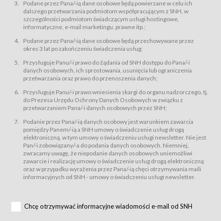
świadczy Usługi drogą elektroniczną w rozumieniu ustawy z dnia 18 lipca
Podane przez Pana/-ią dane osobowe będą powierzane w celu ich
2002 r. o świadczeniu usług drogą elektroniczną (Dz.U. z 2002 r., Nr 144, poz.
dalszego przetwarzania podmiotom współpracującym z SNH, w
1204, z późń. zm.). Usługi świadczone są nieodpłatnie.
szczególności podmiotom świadczącym usługi hostingowe,
usługę przeglądania i odczytywania przez Usługobiorców materiałów
informatyczne, e-mail marketingu, prawne itp.;
zamieszczanych w Serwisie,
Podane przez Pana/-ią dane osobowe będą przechowywane przez
usługę utrzymywania konta użytkownika w Serwisie,
okres 3 lat po zakończeniu świadczenia usług;
usługę newsletter,
Przysługuje Panu/-i prawo do żądania od SNH dostępu do Pana/-i
usługę zawierania na odległość umów nabycia Karnetów i Biletów,
danych osobowych, ich sprostowania, usunięcia lub ograniczenia
usługę zawierania na odległość umów sprzedaży w Sklepie.
przetwarzania oraz prawo do przenoszenia danych;
Usługodawca świadczy Usługi drogą elektroniczną w rozumieniu ustawy z
Przysługuje Panu/-i prawo wniesienia skargi do organu nadzorczego, tj.
dnia 18 lipca 2002 r. o świadczeniu usług drogą elektroniczną (Dz.U. z 2002
r., Nr 144, poz. 1204, z późń. zm.). Usługi świadczone są nieodpłatnie.
do Prezesa Urzędu Ochrony Danych Osobowych w związku z
przetwarzaniem Pana/-i danych osobowych przez SNH;
Na zasadach określonych w Regulaminie dostęp do Serwisu jest otwarty dla
każdego kto posiada możliwość połączenia z publiczną siecią Internet.
Podanie przez Pana/-ią danych osobowy jest warunkiem zawarcia
Usługobiorca przed rozpoczęciem korzystania z Serwisu jest zobowiązany
pomiędzy Panem/-ią a SNH umowy o świadczenie usług drogą
zapoznać się z Regulaminem. Założenie konta w Serwisie oraz zamówienie
elektroniczną, w tym umowy o świadczeniu usługi newsletter. Nie jest
usługi newsletter za pośrednictwem przeznaczonego do tego formularza
zamieszczonego na stronach Serwisu dostępnych dla wszystkich
Pan/-i zobowiązany/-a do podania danych osobowych. Niemniej,
Usługobiorców wymaga akceptacji postanowień Regulaminu.
zwracamy uwagę, że niepodanie danych osobowych uniemożliwi
Usługobiorca zobowiązany jest do przestrzegania postanowień Regulaminu
zawarcie i realizację umowy o świadczenie usług drogą elektroniczną
od chwili rozpoczęcia korzystania z Serwisu.
oraz w przypadku wyrażenia przez Pana/-ią chęci otrzymywania maili
informacyjnych od SNH - umowy o świadczeniu usługi newsletter.
Regulamin jest udostępniony Usługobiorcom nieodpłatnie za
pośrednictwem Serwisu w formie, która umożliwia jego pobranie,
utrwalenie i wydrukowanie.
§ 3
Chcę otrzymywać informacyjne wiadomości e-mail od SNH
Warunki techniczne korzystania z Usług
W celu prawidłowego i pełnego korzystania z Usług, Usługobiorcy powinni