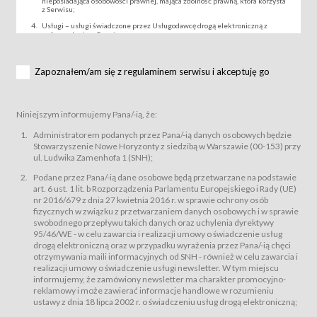
nieposiadająca osobowości prawnej, mająca zdolność prawną, która korzysta
z Serwisu;
Usługi – usługi świadczone przez Usługodawcę drogą elektroniczną z
wykorzystaniem Serwisu;
Wydarzenie – organizowany przez Usługodawcę festiwal filmowy, koncert
lub inna impreza, w której można uczestniczyć nabywając Karnet lub/i Bilet
za pośrednictwem Serwisu;
Zapoznałem/am się z regulaminem serwisu i akceptuję go
Karnety – wybrane dokumenty potwierdzające zawarcie umowy z
Usługodawcą i uprawniające do wzięcia udziału w Wydarzeniu,
przewidziane przez Usługodawcę dla danego Wydarzenia, tj. uprawniające
do uczestnictwa w seansach na festiwalach filmowych lub/i sprzedawane
Niniejszym informujemy Pana/-ią, że:
podmiotom z branży mediów i filmowej (Akredytacje);
Bilety – wybrane dokumenty potwierdzające zawarcie umowy z
Administratorem podanych przez Pana/-ią danych osobowych będzie
Usługodawcą i uprawniające do wzięcia udziału w Wydarzeniu,
Stowarzyszenie Nowe Horyzonty z siedzibą w Warszawie (00-153) przy
przewidziane przez Usługodawcę dla danego Wydarzenia, tj. uprawniające
ul. Ludwika Zamenhofa 1 (SNH);
do uczestnictwa w wielu albo w pojedynczych seansach filmowych,
wydarzeniach specjalnych i koncertach;
Podane przez Pana/-ią dane osobowe będą przetwarzane na podstawie
Sklep – sklep internetowy prowadzony przez Usługodawcę w Serwisie;
art. 6 ust. 1 lit. b Rozporządzenia Parlamentu Europejskiego i Rady (UE)
Regulamin – niniejszy regulamin.
nr 2016/679 z dnia 27 kwietnia 2016 r. w sprawie ochrony osób
fizycznych w związku z przetwarzaniem danych osobowych i w sprawie
§ 2
swobodnego przepływu takich danych oraz uchylenia dyrektywy
Postanowienia ogólne
95/46/WE - w celu zawarcia i realizacji umowy o świadczenie usług
Regulamin określa zasady:
drogą elektroniczną oraz w przypadku wyrażenia przez Pana/-ią chęci
świadczenia Usługobiorcom Usług przez Usługodawcę, z
otrzymywania maili informacyjnych od SNH - również w celu zawarcia i
zastrzeżeniem usług, o których mowa w ust. 2 pkt. 4 i 5 poniżej, których
realizacji umowy o świadczenie usługi newsletter. W tym miejscu
zasady świadczenia precyzują odrębne regulaminy,
informujemy, że zamówiony newsletter ma charakter promocyjno-
przetwarzania przez Usługodawcę danych osobowych Usługobiorców
reklamowy i może zawierać informacje handlowe w rozumieniu
będących osobami fizycznymi.
ustawy z dnia 18 lipca 2002 r. o świadczeniu usług drogą elektroniczną;
Usługodawca świadczy w szczególności następujące Usługi:Usługodawca