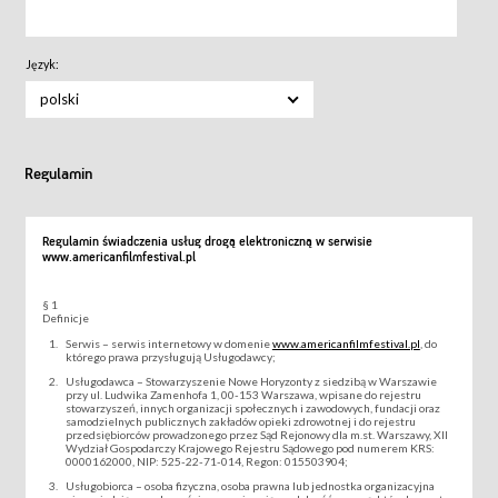
Język:
polski
Regulamin
Regulamin świadczenia usług drogą elektroniczną w serwisie
www.americanfilmfestival.pl
§ 1
Definicje
Serwis – serwis internetowy w domenie
www.americanfilmfestival.pl
, do
którego prawa przysługują Usługodawcy;
Usługodawca – Stowarzyszenie Nowe Horyzonty z siedzibą w Warszawie
przy ul. Ludwika Zamenhofa 1, 00-153 Warszawa, wpisane do rejestru
stowarzyszeń, innych organizacji społecznych i zawodowych, fundacji oraz
samodzielnych publicznych zakładów opieki zdrowotnej i do rejestru
przedsiębiorców prowadzonego przez Sąd Rejonowy dla m.st. Warszawy, XII
Wydział Gospodarczy Krajowego Rejestru Sądowego pod numerem KRS:
0000162000, NIP: 525-22-71-014, Regon: 015503904;
Usługobiorca – osoba fizyczna, osoba prawna lub jednostka organizacyjna