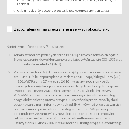
nieposiadająca osobowości prawnej, mająca zdolność prawną, która korzysta
z Serwisu;
Usługi – usługi świadczone przez Usługodawcę drogą elektroniczną z
wykorzystaniem Serwisu;
Wydarzenie – organizowany przez Usługodawcę festiwal filmowy, koncert
lub inna impreza, w której można uczestniczyć nabywając Karnet lub/i Bilet
za pośrednictwem Serwisu;
Zapoznałem/am się z regulaminem serwisu i akceptuję go
Karnety – wybrane dokumenty potwierdzające zawarcie umowy z
Usługodawcą i uprawniające do wzięcia udziału w Wydarzeniu,
przewidziane przez Usługodawcę dla danego Wydarzenia, tj. uprawniające
do uczestnictwa w seansach na festiwalach filmowych lub/i sprzedawane
Niniejszym informujemy Pana/-ią, że:
podmiotom z branży mediów i filmowej (Akredytacje);
Bilety – wybrane dokumenty potwierdzające zawarcie umowy z
Administratorem podanych przez Pana/-ią danych osobowych będzie
Usługodawcą i uprawniające do wzięcia udziału w Wydarzeniu,
Stowarzyszenie Nowe Horyzonty z siedzibą w Warszawie (00-153) przy
przewidziane przez Usługodawcę dla danego Wydarzenia, tj. uprawniające
ul. Ludwika Zamenhofa 1 (SNH);
do uczestnictwa w wielu albo w pojedynczych seansach filmowych,
wydarzeniach specjalnych i koncertach;
Podane przez Pana/-ią dane osobowe będą przetwarzane na podstawie
Sklep – sklep internetowy prowadzony przez Usługodawcę w Serwisie;
art. 6 ust. 1 lit. b Rozporządzenia Parlamentu Europejskiego i Rady (UE)
Regulamin – niniejszy regulamin.
nr 2016/679 z dnia 27 kwietnia 2016 r. w sprawie ochrony osób
fizycznych w związku z przetwarzaniem danych osobowych i w sprawie
§ 2
swobodnego przepływu takich danych oraz uchylenia dyrektywy
Postanowienia ogólne
95/46/WE - w celu zawarcia i realizacji umowy o świadczenie usług
Regulamin określa zasady:
drogą elektroniczną oraz w przypadku wyrażenia przez Pana/-ią chęci
świadczenia Usługobiorcom Usług przez Usługodawcę, z
otrzymywania maili informacyjnych od SNH - również w celu zawarcia i
zastrzeżeniem usług, o których mowa w ust. 2 pkt. 4 i 5 poniżej, których
realizacji umowy o świadczenie usługi newsletter. W tym miejscu
zasady świadczenia precyzują odrębne regulaminy,
informujemy, że zamówiony newsletter ma charakter promocyjno-
przetwarzania przez Usługodawcę danych osobowych Usługobiorców
reklamowy i może zawierać informacje handlowe w rozumieniu
będących osobami fizycznymi.
ustawy z dnia 18 lipca 2002 r. o świadczeniu usług drogą elektroniczną;
Usługodawca świadczy w szczególności następujące Usługi:Usługodawca