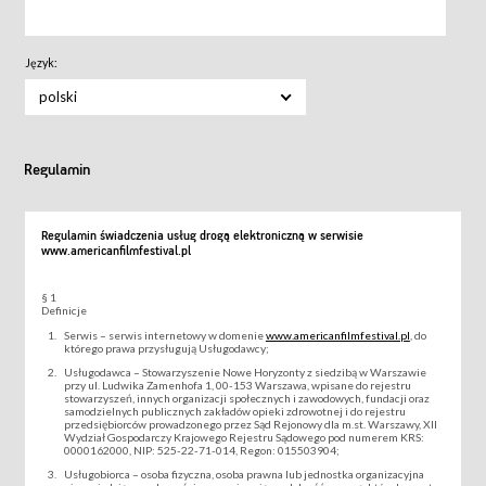
Język:
polski
Regulamin
Regulamin świadczenia usług drogą elektroniczną w serwisie
www.americanfilmfestival.pl
§ 1
Definicje
Serwis – serwis internetowy w domenie
www.americanfilmfestival.pl
, do
którego prawa przysługują Usługodawcy;
Usługodawca – Stowarzyszenie Nowe Horyzonty z siedzibą w Warszawie
przy ul. Ludwika Zamenhofa 1, 00-153 Warszawa, wpisane do rejestru
stowarzyszeń, innych organizacji społecznych i zawodowych, fundacji oraz
samodzielnych publicznych zakładów opieki zdrowotnej i do rejestru
przedsiębiorców prowadzonego przez Sąd Rejonowy dla m.st. Warszawy, XII
Wydział Gospodarczy Krajowego Rejestru Sądowego pod numerem KRS:
0000162000, NIP: 525-22-71-014, Regon: 015503904;
Usługobiorca – osoba fizyczna, osoba prawna lub jednostka organizacyjna