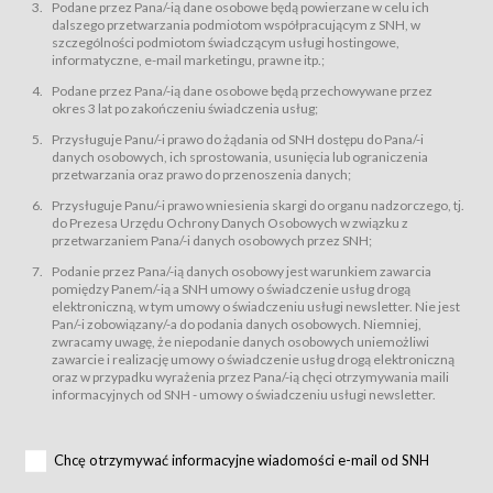
świadczy Usługi drogą elektroniczną w rozumieniu ustawy z dnia 18 lipca
Podane przez Pana/-ią dane osobowe będą powierzane w celu ich
2002 r. o świadczeniu usług drogą elektroniczną (Dz.U. z 2002 r., Nr 144, poz.
dalszego przetwarzania podmiotom współpracującym z SNH, w
1204, z późń. zm.). Usługi świadczone są nieodpłatnie.
szczególności podmiotom świadczącym usługi hostingowe,
usługę przeglądania i odczytywania przez Usługobiorców materiałów
informatyczne, e-mail marketingu, prawne itp.;
zamieszczanych w Serwisie,
Podane przez Pana/-ią dane osobowe będą przechowywane przez
usługę utrzymywania konta użytkownika w Serwisie,
okres 3 lat po zakończeniu świadczenia usług;
usługę newsletter,
Przysługuje Panu/-i prawo do żądania od SNH dostępu do Pana/-i
usługę zawierania na odległość umów nabycia Karnetów i Biletów,
danych osobowych, ich sprostowania, usunięcia lub ograniczenia
usługę zawierania na odległość umów sprzedaży w Sklepie.
przetwarzania oraz prawo do przenoszenia danych;
Usługodawca świadczy Usługi drogą elektroniczną w rozumieniu ustawy z
Przysługuje Panu/-i prawo wniesienia skargi do organu nadzorczego, tj.
dnia 18 lipca 2002 r. o świadczeniu usług drogą elektroniczną (Dz.U. z 2002
r., Nr 144, poz. 1204, z późń. zm.). Usługi świadczone są nieodpłatnie.
do Prezesa Urzędu Ochrony Danych Osobowych w związku z
przetwarzaniem Pana/-i danych osobowych przez SNH;
Na zasadach określonych w Regulaminie dostęp do Serwisu jest otwarty dla
każdego kto posiada możliwość połączenia z publiczną siecią Internet.
Podanie przez Pana/-ią danych osobowy jest warunkiem zawarcia
Usługobiorca przed rozpoczęciem korzystania z Serwisu jest zobowiązany
pomiędzy Panem/-ią a SNH umowy o świadczenie usług drogą
zapoznać się z Regulaminem. Założenie konta w Serwisie oraz zamówienie
elektroniczną, w tym umowy o świadczeniu usługi newsletter. Nie jest
usługi newsletter za pośrednictwem przeznaczonego do tego formularza
zamieszczonego na stronach Serwisu dostępnych dla wszystkich
Pan/-i zobowiązany/-a do podania danych osobowych. Niemniej,
Usługobiorców wymaga akceptacji postanowień Regulaminu.
zwracamy uwagę, że niepodanie danych osobowych uniemożliwi
Usługobiorca zobowiązany jest do przestrzegania postanowień Regulaminu
zawarcie i realizację umowy o świadczenie usług drogą elektroniczną
od chwili rozpoczęcia korzystania z Serwisu.
oraz w przypadku wyrażenia przez Pana/-ią chęci otrzymywania maili
informacyjnych od SNH - umowy o świadczeniu usługi newsletter.
Regulamin jest udostępniony Usługobiorcom nieodpłatnie za
pośrednictwem Serwisu w formie, która umożliwia jego pobranie,
utrwalenie i wydrukowanie.
§ 3
Chcę otrzymywać informacyjne wiadomości e-mail od SNH
Warunki techniczne korzystania z Usług
W celu prawidłowego i pełnego korzystania z Usług, Usługobiorcy powinni