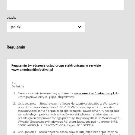
Język:
polski
Regulamin
Regulamin świadczenia usług drogą elektroniczną w serwisie
www.americanfilmfestival.pl
§ 1
Definicje
Serwis – serwis internetowy w domenie
www.americanfilmfestival.pl
, do
którego prawa przysługują Usługodawcy;
Usługodawca – Stowarzyszenie Nowe Horyzonty z siedzibą w Warszawie
przy ul. Ludwika Zamenhofa 1, 00-153 Warszawa, wpisane do rejestru
stowarzyszeń, innych organizacji społecznych i zawodowych, fundacji oraz
samodzielnych publicznych zakładów opieki zdrowotnej i do rejestru
przedsiębiorców prowadzonego przez Sąd Rejonowy dla m.st. Warszawy, XII
Wydział Gospodarczy Krajowego Rejestru Sądowego pod numerem KRS:
0000162000, NIP: 525-22-71-014, Regon: 015503904;
Usługobiorca – osoba fizyczna, osoba prawna lub jednostka organizacyjna