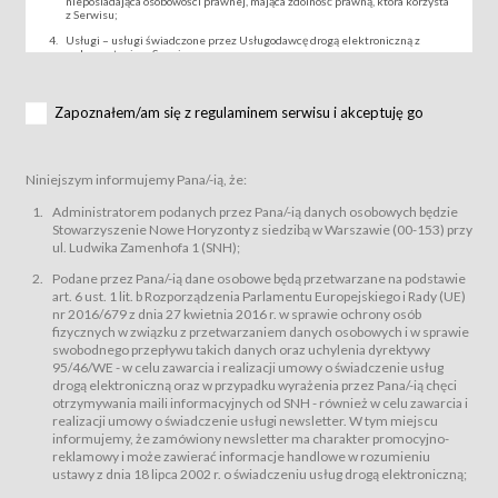
nieposiadająca osobowości prawnej, mająca zdolność prawną, która korzysta
z Serwisu;
Usługi – usługi świadczone przez Usługodawcę drogą elektroniczną z
wykorzystaniem Serwisu;
Wydarzenie – organizowany przez Usługodawcę festiwal filmowy, koncert
lub inna impreza, w której można uczestniczyć nabywając Karnet lub/i Bilet
za pośrednictwem Serwisu;
Zapoznałem/am się z regulaminem serwisu i akceptuję go
Karnety – wybrane dokumenty potwierdzające zawarcie umowy z
Usługodawcą i uprawniające do wzięcia udziału w Wydarzeniu,
przewidziane przez Usługodawcę dla danego Wydarzenia, tj. uprawniające
do uczestnictwa w seansach na festiwalach filmowych lub/i sprzedawane
Niniejszym informujemy Pana/-ią, że:
podmiotom z branży mediów i filmowej (Akredytacje);
Bilety – wybrane dokumenty potwierdzające zawarcie umowy z
Administratorem podanych przez Pana/-ią danych osobowych będzie
Usługodawcą i uprawniające do wzięcia udziału w Wydarzeniu,
Stowarzyszenie Nowe Horyzonty z siedzibą w Warszawie (00-153) przy
przewidziane przez Usługodawcę dla danego Wydarzenia, tj. uprawniające
ul. Ludwika Zamenhofa 1 (SNH);
do uczestnictwa w wielu albo w pojedynczych seansach filmowych,
wydarzeniach specjalnych i koncertach;
Podane przez Pana/-ią dane osobowe będą przetwarzane na podstawie
Sklep – sklep internetowy prowadzony przez Usługodawcę w Serwisie;
art. 6 ust. 1 lit. b Rozporządzenia Parlamentu Europejskiego i Rady (UE)
Regulamin – niniejszy regulamin.
nr 2016/679 z dnia 27 kwietnia 2016 r. w sprawie ochrony osób
fizycznych w związku z przetwarzaniem danych osobowych i w sprawie
§ 2
swobodnego przepływu takich danych oraz uchylenia dyrektywy
Postanowienia ogólne
95/46/WE - w celu zawarcia i realizacji umowy o świadczenie usług
Regulamin określa zasady:
drogą elektroniczną oraz w przypadku wyrażenia przez Pana/-ią chęci
świadczenia Usługobiorcom Usług przez Usługodawcę, z
otrzymywania maili informacyjnych od SNH - również w celu zawarcia i
zastrzeżeniem usług, o których mowa w ust. 2 pkt. 4 i 5 poniżej, których
realizacji umowy o świadczenie usługi newsletter. W tym miejscu
zasady świadczenia precyzują odrębne regulaminy,
informujemy, że zamówiony newsletter ma charakter promocyjno-
przetwarzania przez Usługodawcę danych osobowych Usługobiorców
reklamowy i może zawierać informacje handlowe w rozumieniu
będących osobami fizycznymi.
ustawy z dnia 18 lipca 2002 r. o świadczeniu usług drogą elektroniczną;
Usługodawca świadczy w szczególności następujące Usługi:Usługodawca