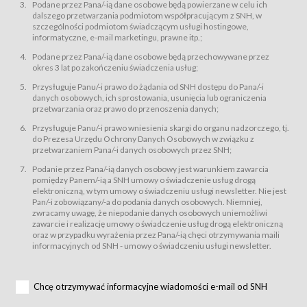
świadczy Usługi drogą elektroniczną w rozumieniu ustawy z dnia 18 lipca
Podane przez Pana/-ią dane osobowe będą powierzane w celu ich
2002 r. o świadczeniu usług drogą elektroniczną (Dz.U. z 2002 r., Nr 144, poz.
dalszego przetwarzania podmiotom współpracującym z SNH, w
1204, z późń. zm.). Usługi świadczone są nieodpłatnie.
szczególności podmiotom świadczącym usługi hostingowe,
usługę przeglądania i odczytywania przez Usługobiorców materiałów
informatyczne, e-mail marketingu, prawne itp.;
zamieszczanych w Serwisie,
Podane przez Pana/-ią dane osobowe będą przechowywane przez
usługę utrzymywania konta użytkownika w Serwisie,
okres 3 lat po zakończeniu świadczenia usług;
usługę newsletter,
Przysługuje Panu/-i prawo do żądania od SNH dostępu do Pana/-i
usługę zawierania na odległość umów nabycia Karnetów i Biletów,
danych osobowych, ich sprostowania, usunięcia lub ograniczenia
usługę zawierania na odległość umów sprzedaży w Sklepie.
przetwarzania oraz prawo do przenoszenia danych;
Usługodawca świadczy Usługi drogą elektroniczną w rozumieniu ustawy z
Przysługuje Panu/-i prawo wniesienia skargi do organu nadzorczego, tj.
dnia 18 lipca 2002 r. o świadczeniu usług drogą elektroniczną (Dz.U. z 2002
r., Nr 144, poz. 1204, z późń. zm.). Usługi świadczone są nieodpłatnie.
do Prezesa Urzędu Ochrony Danych Osobowych w związku z
przetwarzaniem Pana/-i danych osobowych przez SNH;
Na zasadach określonych w Regulaminie dostęp do Serwisu jest otwarty dla
każdego kto posiada możliwość połączenia z publiczną siecią Internet.
Podanie przez Pana/-ią danych osobowy jest warunkiem zawarcia
Usługobiorca przed rozpoczęciem korzystania z Serwisu jest zobowiązany
pomiędzy Panem/-ią a SNH umowy o świadczenie usług drogą
zapoznać się z Regulaminem. Założenie konta w Serwisie oraz zamówienie
elektroniczną, w tym umowy o świadczeniu usługi newsletter. Nie jest
usługi newsletter za pośrednictwem przeznaczonego do tego formularza
zamieszczonego na stronach Serwisu dostępnych dla wszystkich
Pan/-i zobowiązany/-a do podania danych osobowych. Niemniej,
Usługobiorców wymaga akceptacji postanowień Regulaminu.
zwracamy uwagę, że niepodanie danych osobowych uniemożliwi
Usługobiorca zobowiązany jest do przestrzegania postanowień Regulaminu
zawarcie i realizację umowy o świadczenie usług drogą elektroniczną
od chwili rozpoczęcia korzystania z Serwisu.
oraz w przypadku wyrażenia przez Pana/-ią chęci otrzymywania maili
informacyjnych od SNH - umowy o świadczeniu usługi newsletter.
Regulamin jest udostępniony Usługobiorcom nieodpłatnie za
pośrednictwem Serwisu w formie, która umożliwia jego pobranie,
utrwalenie i wydrukowanie.
§ 3
Chcę otrzymywać informacyjne wiadomości e-mail od SNH
Warunki techniczne korzystania z Usług
W celu prawidłowego i pełnego korzystania z Usług, Usługobiorcy powinni