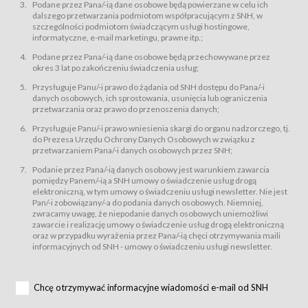
świadczy Usługi drogą elektroniczną w rozumieniu ustawy z dnia 18 lipca
Podane przez Pana/-ią dane osobowe będą powierzane w celu ich
2002 r. o świadczeniu usług drogą elektroniczną (Dz.U. z 2002 r., Nr 144, poz.
dalszego przetwarzania podmiotom współpracującym z SNH, w
1204, z późń. zm.). Usługi świadczone są nieodpłatnie.
szczególności podmiotom świadczącym usługi hostingowe,
usługę przeglądania i odczytywania przez Usługobiorców materiałów
informatyczne, e-mail marketingu, prawne itp.;
zamieszczanych w Serwisie,
Podane przez Pana/-ią dane osobowe będą przechowywane przez
usługę utrzymywania konta użytkownika w Serwisie,
okres 3 lat po zakończeniu świadczenia usług;
usługę newsletter,
Przysługuje Panu/-i prawo do żądania od SNH dostępu do Pana/-i
usługę zawierania na odległość umów nabycia Karnetów i Biletów,
danych osobowych, ich sprostowania, usunięcia lub ograniczenia
usługę zawierania na odległość umów sprzedaży w Sklepie.
przetwarzania oraz prawo do przenoszenia danych;
Usługodawca świadczy Usługi drogą elektroniczną w rozumieniu ustawy z
Przysługuje Panu/-i prawo wniesienia skargi do organu nadzorczego, tj.
dnia 18 lipca 2002 r. o świadczeniu usług drogą elektroniczną (Dz.U. z 2002
r., Nr 144, poz. 1204, z późń. zm.). Usługi świadczone są nieodpłatnie.
do Prezesa Urzędu Ochrony Danych Osobowych w związku z
przetwarzaniem Pana/-i danych osobowych przez SNH;
Na zasadach określonych w Regulaminie dostęp do Serwisu jest otwarty dla
każdego kto posiada możliwość połączenia z publiczną siecią Internet.
Podanie przez Pana/-ią danych osobowy jest warunkiem zawarcia
Usługobiorca przed rozpoczęciem korzystania z Serwisu jest zobowiązany
pomiędzy Panem/-ią a SNH umowy o świadczenie usług drogą
zapoznać się z Regulaminem. Założenie konta w Serwisie oraz zamówienie
elektroniczną, w tym umowy o świadczeniu usługi newsletter. Nie jest
usługi newsletter za pośrednictwem przeznaczonego do tego formularza
zamieszczonego na stronach Serwisu dostępnych dla wszystkich
Pan/-i zobowiązany/-a do podania danych osobowych. Niemniej,
Usługobiorców wymaga akceptacji postanowień Regulaminu.
zwracamy uwagę, że niepodanie danych osobowych uniemożliwi
Usługobiorca zobowiązany jest do przestrzegania postanowień Regulaminu
zawarcie i realizację umowy o świadczenie usług drogą elektroniczną
od chwili rozpoczęcia korzystania z Serwisu.
oraz w przypadku wyrażenia przez Pana/-ią chęci otrzymywania maili
informacyjnych od SNH - umowy o świadczeniu usługi newsletter.
Regulamin jest udostępniony Usługobiorcom nieodpłatnie za
pośrednictwem Serwisu w formie, która umożliwia jego pobranie,
utrwalenie i wydrukowanie.
§ 3
Chcę otrzymywać informacyjne wiadomości e-mail od SNH
Warunki techniczne korzystania z Usług
W celu prawidłowego i pełnego korzystania z Usług, Usługobiorcy powinni