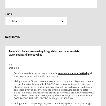
Język:
polski
Regulamin
Regulamin świadczenia usług drogą elektroniczną w serwisie
www.americanfilmfestival.pl
§ 1
Definicje
Serwis – serwis internetowy w domenie
www.americanfilmfestival.pl
, do
którego prawa przysługują Usługodawcy;
Usługodawca – Stowarzyszenie Nowe Horyzonty z siedzibą w Warszawie
przy ul. Ludwika Zamenhofa 1, 00-153 Warszawa, wpisane do rejestru
stowarzyszeń, innych organizacji społecznych i zawodowych, fundacji oraz
samodzielnych publicznych zakładów opieki zdrowotnej i do rejestru
przedsiębiorców prowadzonego przez Sąd Rejonowy dla m.st. Warszawy, XII
Wydział Gospodarczy Krajowego Rejestru Sądowego pod numerem KRS:
0000162000, NIP: 525-22-71-014, Regon: 015503904;
Usługobiorca – osoba fizyczna, osoba prawna lub jednostka organizacyjna