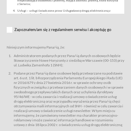
nieposiadająca osobowości prawnej, mająca zdolność prawną, która korzysta
z Serwisu;
Usługi – usługi świadczone przez Usługodawcę drogą elektroniczną z
wykorzystaniem Serwisu;
Wydarzenie – organizowany przez Usługodawcę festiwal filmowy, koncert
lub inna impreza, w której można uczestniczyć nabywając Karnet lub/i Bilet
za pośrednictwem Serwisu;
Zapoznałem/am się z regulaminem serwisu i akceptuję go
Karnety – wybrane dokumenty potwierdzające zawarcie umowy z
Usługodawcą i uprawniające do wzięcia udziału w Wydarzeniu,
przewidziane przez Usługodawcę dla danego Wydarzenia, tj. uprawniające
do uczestnictwa w seansach na festiwalach filmowych lub/i sprzedawane
Niniejszym informujemy Pana/-ią, że:
podmiotom z branży mediów i filmowej (Akredytacje);
Bilety – wybrane dokumenty potwierdzające zawarcie umowy z
Administratorem podanych przez Pana/-ią danych osobowych będzie
Usługodawcą i uprawniające do wzięcia udziału w Wydarzeniu,
Stowarzyszenie Nowe Horyzonty z siedzibą w Warszawie (00-153) przy
przewidziane przez Usługodawcę dla danego Wydarzenia, tj. uprawniające
ul. Ludwika Zamenhofa 1 (SNH);
do uczestnictwa w wielu albo w pojedynczych seansach filmowych,
wydarzeniach specjalnych i koncertach;
Podane przez Pana/-ią dane osobowe będą przetwarzane na podstawie
Sklep – sklep internetowy prowadzony przez Usługodawcę w Serwisie;
art. 6 ust. 1 lit. b Rozporządzenia Parlamentu Europejskiego i Rady (UE)
Regulamin – niniejszy regulamin.
nr 2016/679 z dnia 27 kwietnia 2016 r. w sprawie ochrony osób
fizycznych w związku z przetwarzaniem danych osobowych i w sprawie
§ 2
swobodnego przepływu takich danych oraz uchylenia dyrektywy
Postanowienia ogólne
95/46/WE - w celu zawarcia i realizacji umowy o świadczenie usług
Regulamin określa zasady:
drogą elektroniczną oraz w przypadku wyrażenia przez Pana/-ią chęci
świadczenia Usługobiorcom Usług przez Usługodawcę, z
otrzymywania maili informacyjnych od SNH - również w celu zawarcia i
zastrzeżeniem usług, o których mowa w ust. 2 pkt. 4 i 5 poniżej, których
realizacji umowy o świadczenie usługi newsletter. W tym miejscu
zasady świadczenia precyzują odrębne regulaminy,
informujemy, że zamówiony newsletter ma charakter promocyjno-
przetwarzania przez Usługodawcę danych osobowych Usługobiorców
reklamowy i może zawierać informacje handlowe w rozumieniu
będących osobami fizycznymi.
ustawy z dnia 18 lipca 2002 r. o świadczeniu usług drogą elektroniczną;
Usługodawca świadczy w szczególności następujące Usługi:Usługodawca