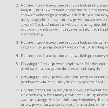
Regulamin – niniejszy regulamin.
Podane przez Pana/-ią dane osobowe będą przetwarzane n
Rady (UE) nr 2016/679 z dnia 27 kwietnia 2016 r. w spr
§ 2
sprawie swobodnego przepływu takich danych oraz uchyle
Postanowienia ogólne
usług drogą elektroniczną oraz w przypadku wyrażenia pr
Regulamin określa zasady:
zawarcia i realizacji umowy o świadczenie usługi newsle
promocyjno-reklamowy i może zawierać informacje handlo
świadczenia Usługobiorcom Usług przez Usługodawcę,
elektroniczną;
zasady świadczenia precyzują odrębne regulaminy,
Podane przez Pana/-ią dane osobowe będą powierzane w
przetwarzania przez Usługodawcę danych osobowy
szczególności podmiotom świadczącym usługi hostingowe,
Usługodawca świadczy w szczególności następujące Usł
dnia 18 lipca 2002 r. o świadczeniu usług drogą elektroni
Podane przez Pana/-ią dane osobowe będą przechowywan
nieodpłatnie.
Przysługuje Panu/-i prawo do żądania od SNH dostępu do
usługę przeglądania i odczytywania przez Usługobi
przetwarzania oraz prawo do przenoszenia danych;
usługę utrzymywania konta użytkownika w Serwisie
Przysługuje Panu/-i prawo wniesienia skargi do organu
usługę newsletter,
przetwarzaniem Pana/-i danych osobowych przez SNH;
usługę zawierania na odległość umów nabycia Karne
Podanie przez Pana/-ią danych osobowy jest warunkiem
elektroniczną, w tym umowy o świadczeniu usługi newslet
usługę zawierania na odległość umów sprzedaży w S
zwracamy uwagę, że niepodanie danych osobowych uniemoż
Usługodawca świadczy Usługi drogą elektroniczną w rozu
oraz w przypadku wyrażenia przez Pana/-ią chęci otrzym
(Dz.U. z 2002 r., Nr 144, poz. 1204, z późń. zm.). Usługi 