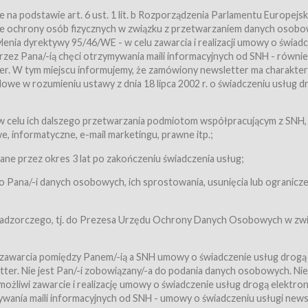
a podstawie art. 6 ust. 1 lit. b Rozporządzenia Parlamentu Europejsk
awie ochrony osób fizycznych w związku z przetwarzaniem danych osobo
nia dyrektywy 95/46/WE - w celu zawarcia i realizacji umowy o świad
zez Pana/-ią chęci otrzymywania maili informacyjnych od SNH - równie
tter. W tym miejscu informujemy, że zamówiony newsletter ma charakter
we w rozumieniu ustawy z dnia 18 lipca 2002 r. o świadczeniu usług d
 z zastrzeżeniem usług, o których mowa w ust. 2 pkt. 4 i 5 poniżej, któr
 celu ich dalszego przetwarzania podmiotom współpracującym z SNH,
ch Usługobiorców będących osobami fizycznymi.
 informatyczne, e-mail marketingu, prawne itp.;
ugi:Usługodawca świadczy Usługi drogą elektroniczną w rozumieniu usta
czną (Dz.U. z 2002 r., Nr 144, poz. 1204, z późń. zm.). Usługi świadczone są
e przez okres 3 lat po zakończeniu świadczenia usług;
 Pana/-i danych osobowych, ich sprostowania, usunięcia lub ogranicze
orców materiałów zamieszczanych w Serwisie,
,
 nadzorczego, tj. do Prezesa Urzędu Ochrony Danych Osobowych w zwi
tów i Biletów,
 zawarcia pomiędzy Panem/-ią a SNH umowy o świadczenie usług drogą
ter. Nie jest Pan/-i zobowiązany/-a do podania danych osobowych. Nie
klepie.
liwi zawarcie i realizację umowy o świadczenie usług drogą elektron
mieniu ustawy z dnia 18 lipca 2002 r. o świadczeniu usług drogą elektron
ywania maili informacyjnych od SNH - umowy o świadczeniu usługi news
świadczone są nieodpłatnie.