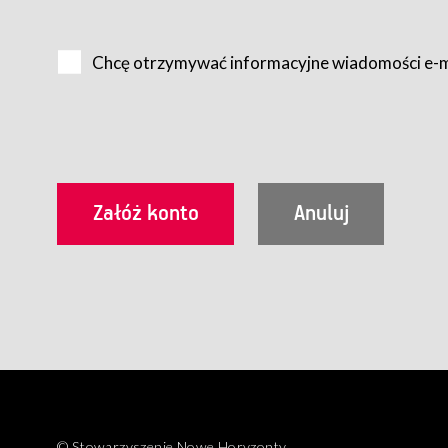
Na zasadach określonych w Regulaminie dostęp do Serwis
Internet.
Chcę otrzymywać informacyjne wiadomości e-
Usługobiorca przed rozpoczęciem korzystania z Serwisu 
zamówienie usługi newsletter za pośrednictwem przezn
dla wszystkich Usługobiorców wymaga akceptacji post
Usługobiorca zobowiązany jest do przestrzegania postan
Regulamin jest udostępniony Usługobiorcom nieodpłatni
utrwalenie i wydrukowanie.
§ 3
Warunki techniczne korzystania z Usług
W celu prawidłowego i pełnego korzystania z Usług, U
urządzeniem mającym dostęp do sieci Internet;
przeglądarką Firefox 8.0 lub wyższą, Chrome 11 lub 
parametrach.
Korzystanie ze wszystkich aplikacji Serwisu może być uz
§ 4
Zawarcie umowy o świadczenie Usług
© Stowarzyszenie Nowe Horyzonty