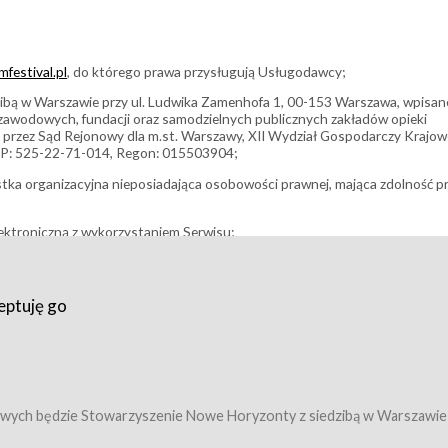
festival.pl
, do którego prawa przysługują Usługodawcy;
bą w Warszawie przy ul. Ludwika Zamenhofa 1, 00-153 Warszawa, wpisan
i zawodowych, fundacji oraz samodzielnych publicznych zakładów opieki
 przez Sąd Rejonowy dla m.st. Warszawy, XII Wydział Gospodarczy Krajo
P: 525-22-71-014, Regon: 015503904;
stka organizacyjna nieposiadająca osobowości prawnej, mająca zdolność p
ektroniczną z wykorzystaniem Serwisu;
filmowy, koncert lub inna impreza, w której można uczestniczyć nabywają
eptuję go
umowy z Usługodawcą i uprawniające do wzięcia udziału w Wydarzeniu,
tj. uprawniające do uczestnictwa w seansach na festiwalach filmowych lu
edytacje);
owy z Usługodawcą i uprawniające do wzięcia udziału w Wydarzeniu,
 tj. uprawniające do uczestnictwa w wielu albo w pojedynczych seansach
wych będzie Stowarzyszenie Nowe Horyzonty z siedzibą w Warszawie
ę w Serwisie;