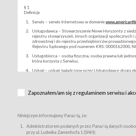
§ 1
Definicje
Serwis – serwis internetowy w domenie
www.americanfilm
Usługodawca – Stowarzyszenie Nowe Horyzonty z siedzi
rejestru stowarzyszeń, innych organizacji społecznych 
zdrowotnej i do rejestru przedsiębiorców prowadzonego
Rejestru Sądowego pod numerem KRS: 0000162000, NI
Usługobiorca – osoba fizyczna, osoba prawna lub jedno
która korzysta z Serwisu;
Usługi – usługi świadczone przez Usługodawcę drogą el
Wydarzenie – organizowany przez Usługodawcę festiwal 
Karnet lub/i Bilet za pośrednictwem Serwisu;
Zapoznałem/am się z regulaminem serwisu i akc
Karnety – wybrane dokumenty potwierdzające zawarcie 
przewidziane przez Usługodawcę dla danego Wydarzenia, 
sprzedawane podmiotom z branży mediów i filmowej (Akr
Bilety – wybrane dokumenty potwierdzające zawarcie um
Niniejszym informujemy Pana/-ią, że:
przewidziane przez Usługodawcę dla danego Wydarzenia,
filmowych, wydarzeniach specjalnych i koncertach;
Administratorem podanych przez Pana/-ią danych osobo
przy ul. Ludwika Zamenhofa 1 (SNH);
Sklep – sklep internetowy prowadzony przez Usługodawc