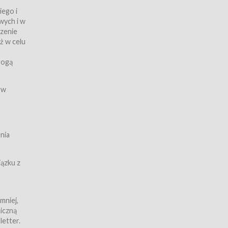
iego i
wych i w
czenie
ż w celu
rogą
ych
 w
wy z
nia
ązku z
mniej,
iczną
iczną
letter.