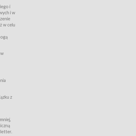
iego i
wych i w
czenie
ż w celu
rogą
ych
 w
wy z
nia
ązku z
mniej,
iczną
iczną
letter.