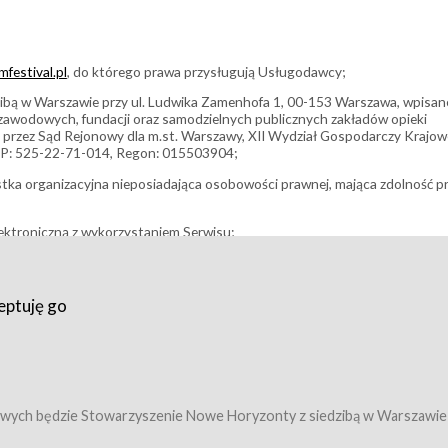
festival.pl
, do którego prawa przysługują Usługodawcy;
bą w Warszawie przy ul. Ludwika Zamenhofa 1, 00-153 Warszawa, wpisan
i zawodowych, fundacji oraz samodzielnych publicznych zakładów opieki
 przez Sąd Rejonowy dla m.st. Warszawy, XII Wydział Gospodarczy Krajo
P: 525-22-71-014, Regon: 015503904;
stka organizacyjna nieposiadająca osobowości prawnej, mająca zdolność p
ektroniczną z wykorzystaniem Serwisu;
filmowy, koncert lub inna impreza, w której można uczestniczyć nabywają
eptuję go
umowy z Usługodawcą i uprawniające do wzięcia udziału w Wydarzeniu,
tj. uprawniające do uczestnictwa w seansach na festiwalach filmowych lu
edytacje);
owy z Usługodawcą i uprawniające do wzięcia udziału w Wydarzeniu,
 tj. uprawniające do uczestnictwa w wielu albo w pojedynczych seansach
wych będzie Stowarzyszenie Nowe Horyzonty z siedzibą w Warszawie
ę w Serwisie;