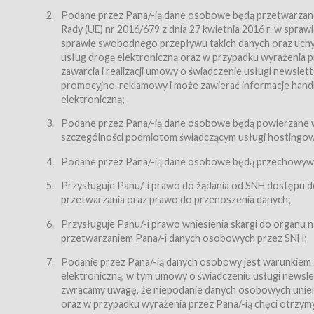
Regulamin – niniejszy regulamin.
Podane przez Pana/-ią dane osobowe będą przetwarzane n
Rady (UE) nr 2016/679 z dnia 27 kwietnia 2016 r. w spr
§ 2
sprawie swobodnego przepływu takich danych oraz uchyle
Postanowienia ogólne
usług drogą elektroniczną oraz w przypadku wyrażenia pr
Regulamin określa zasady:
zawarcia i realizacji umowy o świadczenie usługi newsle
promocyjno-reklamowy i może zawierać informacje handlo
świadczenia Usługobiorcom Usług przez Usługodawcę,
elektroniczną;
zasady świadczenia precyzują odrębne regulaminy,
Podane przez Pana/-ią dane osobowe będą powierzane w
przetwarzania przez Usługodawcę danych osobowy
szczególności podmiotom świadczącym usługi hostingowe,
Usługodawca świadczy w szczególności następujące Usł
dnia 18 lipca 2002 r. o świadczeniu usług drogą elektroni
Podane przez Pana/-ią dane osobowe będą przechowywan
nieodpłatnie.
Przysługuje Panu/-i prawo do żądania od SNH dostępu do
usługę przeglądania i odczytywania przez Usługobi
przetwarzania oraz prawo do przenoszenia danych;
usługę utrzymywania konta użytkownika w Serwisie
Przysługuje Panu/-i prawo wniesienia skargi do organu
usługę newsletter,
przetwarzaniem Pana/-i danych osobowych przez SNH;
usługę zawierania na odległość umów nabycia Karne
Podanie przez Pana/-ią danych osobowy jest warunkiem
elektroniczną, w tym umowy o świadczeniu usługi newslet
usługę zawierania na odległość umów sprzedaży w S
zwracamy uwagę, że niepodanie danych osobowych uniemoż
Usługodawca świadczy Usługi drogą elektroniczną w rozu
oraz w przypadku wyrażenia przez Pana/-ią chęci otrzym
(Dz.U. z 2002 r., Nr 144, poz. 1204, z późń. zm.). Usługi 