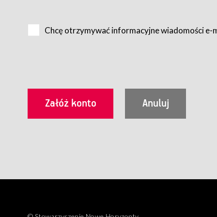
Na zasadach określonych w Regulaminie dostęp do Serwis
Internet.
Chcę otrzymywać informacyjne wiadomości e-
Usługobiorca przed rozpoczęciem korzystania z Serwisu 
zamówienie usługi newsletter za pośrednictwem przezn
dla wszystkich Usługobiorców wymaga akceptacji post
Usługobiorca zobowiązany jest do przestrzegania postan
Regulamin jest udostępniony Usługobiorcom nieodpłatni
utrwalenie i wydrukowanie.
§ 3
Warunki techniczne korzystania z Usług
W celu prawidłowego i pełnego korzystania z Usług, U
urządzeniem mającym dostęp do sieci Internet;
przeglądarką Firefox 8.0 lub wyższą, Chrome 11 lub 
parametrach.
Korzystanie ze wszystkich aplikacji Serwisu może być uz
§ 4
Zawarcie umowy o świadczenie Usług
© Stowarzyszenie Nowe Horyzonty