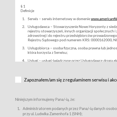
§ 1
Definicje
Serwis – serwis internetowy w domenie
www.americanfilm
Usługodawca – Stowarzyszenie Nowe Horyzonty z siedzi
rejestru stowarzyszeń, innych organizacji społecznych 
zdrowotnej i do rejestru przedsiębiorców prowadzonego
Rejestru Sądowego pod numerem KRS: 0000162000, NI
Usługobiorca – osoba fizyczna, osoba prawna lub jedno
która korzysta z Serwisu;
Usługi – usługi świadczone przez Usługodawcę drogą el
Wydarzenie – organizowany przez Usługodawcę festiwal 
Karnet lub/i Bilet za pośrednictwem Serwisu;
Zapoznałem/am się z regulaminem serwisu i akc
Karnety – wybrane dokumenty potwierdzające zawarcie 
przewidziane przez Usługodawcę dla danego Wydarzenia, 
sprzedawane podmiotom z branży mediów i filmowej (Akr
Bilety – wybrane dokumenty potwierdzające zawarcie um
Niniejszym informujemy Pana/-ią, że:
przewidziane przez Usługodawcę dla danego Wydarzenia,
filmowych, wydarzeniach specjalnych i koncertach;
Administratorem podanych przez Pana/-ią danych osobo
przy ul. Ludwika Zamenhofa 1 (SNH);
Sklep – sklep internetowy prowadzony przez Usługodawc