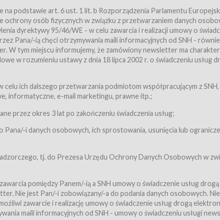
a podstawie art. 6 ust. 1 lit. b Rozporządzenia Parlamentu Europejsk
awie ochrony osób fizycznych w związku z przetwarzaniem danych osobo
nia dyrektywy 95/46/WE - w celu zawarcia i realizacji umowy o świad
zez Pana/-ią chęci otrzymywania maili informacyjnych od SNH - równie
tter. W tym miejscu informujemy, że zamówiony newsletter ma charakter
we w rozumieniu ustawy z dnia 18 lipca 2002 r. o świadczeniu usług d
 z zastrzeżeniem usług, o których mowa w ust. 2 pkt. 4 i 5 poniżej, któr
 celu ich dalszego przetwarzania podmiotom współpracującym z SNH,
ch Usługobiorców będących osobami fizycznymi.
 informatyczne, e-mail marketingu, prawne itp.;
ugi:Usługodawca świadczy Usługi drogą elektroniczną w rozumieniu usta
czną (Dz.U. z 2002 r., Nr 144, poz. 1204, z późń. zm.). Usługi świadczone są
e przez okres 3 lat po zakończeniu świadczenia usług;
 Pana/-i danych osobowych, ich sprostowania, usunięcia lub ogranicze
orców materiałów zamieszczanych w Serwisie,
,
 nadzorczego, tj. do Prezesa Urzędu Ochrony Danych Osobowych w zwi
tów i Biletów,
 zawarcia pomiędzy Panem/-ią a SNH umowy o świadczenie usług drogą
ter. Nie jest Pan/-i zobowiązany/-a do podania danych osobowych. Nie
klepie.
liwi zawarcie i realizację umowy o świadczenie usług drogą elektron
mieniu ustawy z dnia 18 lipca 2002 r. o świadczeniu usług drogą elektron
ywania maili informacyjnych od SNH - umowy o świadczeniu usługi news
świadczone są nieodpłatnie.