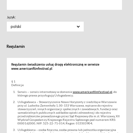
Język:
polski
Regulamin
Regulamin świadczenia usług drogą elektroniczną w serwisie
www.americanfilmfestival.pl
§ 1
Definicje
Serwis – serwis internetowy w domenie
www.americanfilmfestival.pl
, do
którego prawa przysługują Usługodawcy;
Usługodawca – Stowarzyszenie Nowe Horyzonty z siedzibą w Warszawie
przy ul. Ludwika Zamenhofa 1, 00-153 Warszawa, wpisane do rejestru
stowarzyszeń, innych organizacji społecznych i zawodowych, fundacji oraz
samodzielnych publicznych zakładów opieki zdrowotnej i do rejestru
przedsiębiorców prowadzonego przez Sąd Rejonowy dla m.st. Warszawy, XII
Wydział Gospodarczy Krajowego Rejestru Sądowego pod numerem KRS:
0000162000, NIP: 525-22-71-014, Regon: 015503904;
Usługobiorca – osoba fizyczna, osoba prawna lub jednostka organizacyjna