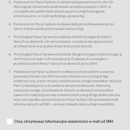
świadczy Usługi drogą elektroniczną w rozumieniu ustawy z dnia 18 lipca
Podane przez Pana/-ią dane osobowe będą powierzane w celu ich
2002 r. o świadczeniu usług drogą elektroniczną (Dz.U. z 2002 r., Nr 144, poz.
dalszego przetwarzania podmiotom współpracującym z SNH, w
1204, z późń. zm.). Usługi świadczone są nieodpłatnie.
szczególności podmiotom świadczącym usługi hostingowe,
usługę przeglądania i odczytywania przez Usługobiorców materiałów
informatyczne, e-mail marketingu, prawne itp.;
zamieszczanych w Serwisie,
Podane przez Pana/-ią dane osobowe będą przechowywane przez
usługę utrzymywania konta użytkownika w Serwisie,
okres 3 lat po zakończeniu świadczenia usług;
usługę newsletter,
Przysługuje Panu/-i prawo do żądania od SNH dostępu do Pana/-i
usługę zawierania na odległość umów nabycia Karnetów i Biletów,
danych osobowych, ich sprostowania, usunięcia lub ograniczenia
usługę zawierania na odległość umów sprzedaży w Sklepie.
przetwarzania oraz prawo do przenoszenia danych;
Usługodawca świadczy Usługi drogą elektroniczną w rozumieniu ustawy z
Przysługuje Panu/-i prawo wniesienia skargi do organu nadzorczego, tj.
dnia 18 lipca 2002 r. o świadczeniu usług drogą elektroniczną (Dz.U. z 2002
r., Nr 144, poz. 1204, z późń. zm.). Usługi świadczone są nieodpłatnie.
do Prezesa Urzędu Ochrony Danych Osobowych w związku z
przetwarzaniem Pana/-i danych osobowych przez SNH;
Na zasadach określonych w Regulaminie dostęp do Serwisu jest otwarty dla
każdego kto posiada możliwość połączenia z publiczną siecią Internet.
Podanie przez Pana/-ią danych osobowy jest warunkiem zawarcia
Usługobiorca przed rozpoczęciem korzystania z Serwisu jest zobowiązany
pomiędzy Panem/-ią a SNH umowy o świadczenie usług drogą
zapoznać się z Regulaminem. Założenie konta w Serwisie oraz zamówienie
elektroniczną, w tym umowy o świadczeniu usługi newsletter. Nie jest
usługi newsletter za pośrednictwem przeznaczonego do tego formularza
zamieszczonego na stronach Serwisu dostępnych dla wszystkich
Pan/-i zobowiązany/-a do podania danych osobowych. Niemniej,
Usługobiorców wymaga akceptacji postanowień Regulaminu.
zwracamy uwagę, że niepodanie danych osobowych uniemożliwi
Usługobiorca zobowiązany jest do przestrzegania postanowień Regulaminu
zawarcie i realizację umowy o świadczenie usług drogą elektroniczną
od chwili rozpoczęcia korzystania z Serwisu.
oraz w przypadku wyrażenia przez Pana/-ią chęci otrzymywania maili
informacyjnych od SNH - umowy o świadczeniu usługi newsletter.
Regulamin jest udostępniony Usługobiorcom nieodpłatnie za
pośrednictwem Serwisu w formie, która umożliwia jego pobranie,
utrwalenie i wydrukowanie.
§ 3
Chcę otrzymywać informacyjne wiadomości e-mail od SNH
Warunki techniczne korzystania z Usług
W celu prawidłowego i pełnego korzystania z Usług, Usługobiorcy powinni