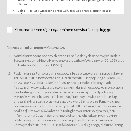
nieposiadająca osobowości prawnej, mająca zdolność prawną, która korzysta
z Serwisu;
Usługi – usługi świadczone przez Usługodawcę drogą elektroniczną z
wykorzystaniem Serwisu;
Wydarzenie – organizowany przez Usługodawcę festiwal filmowy, koncert
lub inna impreza, w której można uczestniczyć nabywając Karnet lub/i Bilet
za pośrednictwem Serwisu;
Zapoznałem/am się z regulaminem serwisu i akceptuję go
Karnety – wybrane dokumenty potwierdzające zawarcie umowy z
Usługodawcą i uprawniające do wzięcia udziału w Wydarzeniu,
przewidziane przez Usługodawcę dla danego Wydarzenia, tj. uprawniające
do uczestnictwa w seansach na festiwalach filmowych lub/i sprzedawane
Niniejszym informujemy Pana/-ią, że:
podmiotom z branży mediów i filmowej (Akredytacje);
Bilety – wybrane dokumenty potwierdzające zawarcie umowy z
Administratorem podanych przez Pana/-ią danych osobowych będzie
Usługodawcą i uprawniające do wzięcia udziału w Wydarzeniu,
Stowarzyszenie Nowe Horyzonty z siedzibą w Warszawie (00-153) przy
przewidziane przez Usługodawcę dla danego Wydarzenia, tj. uprawniające
ul. Ludwika Zamenhofa 1 (SNH);
do uczestnictwa w wielu albo w pojedynczych seansach filmowych,
wydarzeniach specjalnych i koncertach;
Podane przez Pana/-ią dane osobowe będą przetwarzane na podstawie
Sklep – sklep internetowy prowadzony przez Usługodawcę w Serwisie;
art. 6 ust. 1 lit. b Rozporządzenia Parlamentu Europejskiego i Rady (UE)
Regulamin – niniejszy regulamin.
nr 2016/679 z dnia 27 kwietnia 2016 r. w sprawie ochrony osób
fizycznych w związku z przetwarzaniem danych osobowych i w sprawie
§ 2
swobodnego przepływu takich danych oraz uchylenia dyrektywy
Postanowienia ogólne
95/46/WE - w celu zawarcia i realizacji umowy o świadczenie usług
Regulamin określa zasady:
drogą elektroniczną oraz w przypadku wyrażenia przez Pana/-ią chęci
świadczenia Usługobiorcom Usług przez Usługodawcę, z
otrzymywania maili informacyjnych od SNH - również w celu zawarcia i
zastrzeżeniem usług, o których mowa w ust. 2 pkt. 4 i 5 poniżej, których
realizacji umowy o świadczenie usługi newsletter. W tym miejscu
zasady świadczenia precyzują odrębne regulaminy,
informujemy, że zamówiony newsletter ma charakter promocyjno-
przetwarzania przez Usługodawcę danych osobowych Usługobiorców
reklamowy i może zawierać informacje handlowe w rozumieniu
będących osobami fizycznymi.
ustawy z dnia 18 lipca 2002 r. o świadczeniu usług drogą elektroniczną;
Usługodawca świadczy w szczególności następujące Usługi:Usługodawca