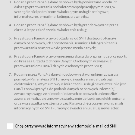
świadczy Usługi drogą elektroniczną w rozumieniu ustawy z dnia 18 lipca
Podane przez Pana/-ią dane osobowe będą powierzane w celu ich
2002 r. o świadczeniu usług drogą elektroniczną (Dz.U. z 2002 r., Nr 144, poz.
dalszego przetwarzania podmiotom współpracującym z SNH, w
1204, z późń. zm.). Usługi świadczone są nieodpłatnie.
szczególności podmiotom świadczącym usługi hostingowe,
usługę przeglądania i odczytywania przez Usługobiorców materiałów
informatyczne, e-mail marketingu, prawne itp.;
zamieszczanych w Serwisie,
Podane przez Pana/-ią dane osobowe będą przechowywane przez
usługę utrzymywania konta użytkownika w Serwisie,
okres 3 lat po zakończeniu świadczenia usług;
usługę newsletter,
Przysługuje Panu/-i prawo do żądania od SNH dostępu do Pana/-i
usługę zawierania na odległość umów nabycia Karnetów i Biletów,
danych osobowych, ich sprostowania, usunięcia lub ograniczenia
usługę zawierania na odległość umów sprzedaży w Sklepie.
przetwarzania oraz prawo do przenoszenia danych;
Usługodawca świadczy Usługi drogą elektroniczną w rozumieniu ustawy z
Przysługuje Panu/-i prawo wniesienia skargi do organu nadzorczego, tj.
dnia 18 lipca 2002 r. o świadczeniu usług drogą elektroniczną (Dz.U. z 2002
r., Nr 144, poz. 1204, z późń. zm.). Usługi świadczone są nieodpłatnie.
do Prezesa Urzędu Ochrony Danych Osobowych w związku z
przetwarzaniem Pana/-i danych osobowych przez SNH;
Na zasadach określonych w Regulaminie dostęp do Serwisu jest otwarty dla
każdego kto posiada możliwość połączenia z publiczną siecią Internet.
Podanie przez Pana/-ią danych osobowy jest warunkiem zawarcia
Usługobiorca przed rozpoczęciem korzystania z Serwisu jest zobowiązany
pomiędzy Panem/-ią a SNH umowy o świadczenie usług drogą
zapoznać się z Regulaminem. Założenie konta w Serwisie oraz zamówienie
elektroniczną, w tym umowy o świadczeniu usługi newsletter. Nie jest
usługi newsletter za pośrednictwem przeznaczonego do tego formularza
zamieszczonego na stronach Serwisu dostępnych dla wszystkich
Pan/-i zobowiązany/-a do podania danych osobowych. Niemniej,
Usługobiorców wymaga akceptacji postanowień Regulaminu.
zwracamy uwagę, że niepodanie danych osobowych uniemożliwi
Usługobiorca zobowiązany jest do przestrzegania postanowień Regulaminu
zawarcie i realizację umowy o świadczenie usług drogą elektroniczną
od chwili rozpoczęcia korzystania z Serwisu.
oraz w przypadku wyrażenia przez Pana/-ią chęci otrzymywania maili
informacyjnych od SNH - umowy o świadczeniu usługi newsletter.
Regulamin jest udostępniony Usługobiorcom nieodpłatnie za
pośrednictwem Serwisu w formie, która umożliwia jego pobranie,
utrwalenie i wydrukowanie.
§ 3
Chcę otrzymywać informacyjne wiadomości e-mail od SNH
Warunki techniczne korzystania z Usług
W celu prawidłowego i pełnego korzystania z Usług, Usługobiorcy powinni