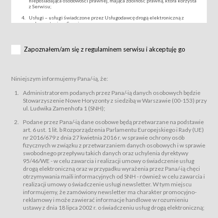
nieposiadająca osobowości prawnej, mająca zdolność prawną, która korzysta
z Serwisu;
Usługi – usługi świadczone przez Usługodawcę drogą elektroniczną z
wykorzystaniem Serwisu;
Wydarzenie – organizowany przez Usługodawcę festiwal filmowy, koncert
lub inna impreza, w której można uczestniczyć nabywając Karnet lub/i Bilet
za pośrednictwem Serwisu;
Zapoznałem/am się z regulaminem serwisu i akceptuję go
Karnety – wybrane dokumenty potwierdzające zawarcie umowy z
Usługodawcą i uprawniające do wzięcia udziału w Wydarzeniu,
przewidziane przez Usługodawcę dla danego Wydarzenia, tj. uprawniające
do uczestnictwa w seansach na festiwalach filmowych lub/i sprzedawane
Niniejszym informujemy Pana/-ią, że:
podmiotom z branży mediów i filmowej (Akredytacje);
Bilety – wybrane dokumenty potwierdzające zawarcie umowy z
Administratorem podanych przez Pana/-ią danych osobowych będzie
Usługodawcą i uprawniające do wzięcia udziału w Wydarzeniu,
Stowarzyszenie Nowe Horyzonty z siedzibą w Warszawie (00-153) przy
przewidziane przez Usługodawcę dla danego Wydarzenia, tj. uprawniające
ul. Ludwika Zamenhofa 1 (SNH);
do uczestnictwa w wielu albo w pojedynczych seansach filmowych,
wydarzeniach specjalnych i koncertach;
Podane przez Pana/-ią dane osobowe będą przetwarzane na podstawie
Sklep – sklep internetowy prowadzony przez Usługodawcę w Serwisie;
art. 6 ust. 1 lit. b Rozporządzenia Parlamentu Europejskiego i Rady (UE)
Regulamin – niniejszy regulamin.
nr 2016/679 z dnia 27 kwietnia 2016 r. w sprawie ochrony osób
fizycznych w związku z przetwarzaniem danych osobowych i w sprawie
§ 2
swobodnego przepływu takich danych oraz uchylenia dyrektywy
Postanowienia ogólne
95/46/WE - w celu zawarcia i realizacji umowy o świadczenie usług
Regulamin określa zasady:
drogą elektroniczną oraz w przypadku wyrażenia przez Pana/-ią chęci
świadczenia Usługobiorcom Usług przez Usługodawcę, z
otrzymywania maili informacyjnych od SNH - również w celu zawarcia i
zastrzeżeniem usług, o których mowa w ust. 2 pkt. 4 i 5 poniżej, których
realizacji umowy o świadczenie usługi newsletter. W tym miejscu
zasady świadczenia precyzują odrębne regulaminy,
informujemy, że zamówiony newsletter ma charakter promocyjno-
przetwarzania przez Usługodawcę danych osobowych Usługobiorców
reklamowy i może zawierać informacje handlowe w rozumieniu
będących osobami fizycznymi.
ustawy z dnia 18 lipca 2002 r. o świadczeniu usług drogą elektroniczną;
Usługodawca świadczy w szczególności następujące Usługi:Usługodawca