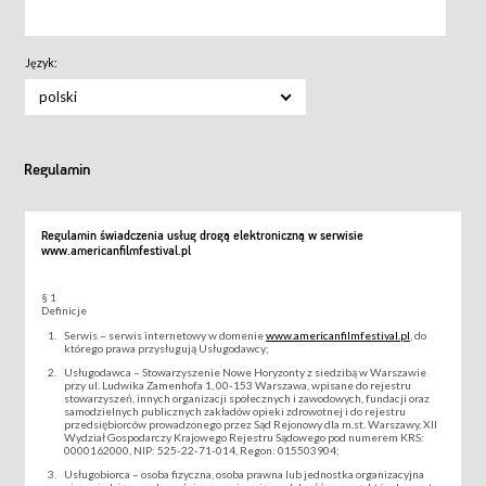
Język:
polski
Regulamin
Regulamin świadczenia usług drogą elektroniczną w serwisie
www.americanfilmfestival.pl
§ 1
Definicje
Serwis – serwis internetowy w domenie
www.americanfilmfestival.pl
, do
którego prawa przysługują Usługodawcy;
Usługodawca – Stowarzyszenie Nowe Horyzonty z siedzibą w Warszawie
przy ul. Ludwika Zamenhofa 1, 00-153 Warszawa, wpisane do rejestru
stowarzyszeń, innych organizacji społecznych i zawodowych, fundacji oraz
samodzielnych publicznych zakładów opieki zdrowotnej i do rejestru
przedsiębiorców prowadzonego przez Sąd Rejonowy dla m.st. Warszawy, XII
Wydział Gospodarczy Krajowego Rejestru Sądowego pod numerem KRS:
0000162000, NIP: 525-22-71-014, Regon: 015503904;
Usługobiorca – osoba fizyczna, osoba prawna lub jednostka organizacyjna