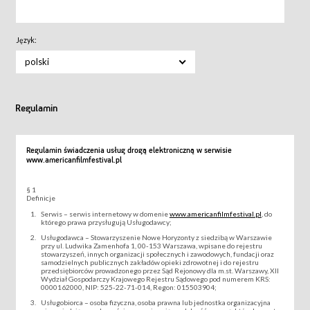
Język:
polski
Regulamin
Regulamin świadczenia usług drogą elektroniczną w serwisie
www.americanfilmfestival.pl
§ 1
Definicje
Serwis – serwis internetowy w domenie
www.americanfilmfestival.pl
, do
którego prawa przysługują Usługodawcy;
Usługodawca – Stowarzyszenie Nowe Horyzonty z siedzibą w Warszawie
przy ul. Ludwika Zamenhofa 1, 00-153 Warszawa, wpisane do rejestru
stowarzyszeń, innych organizacji społecznych i zawodowych, fundacji oraz
samodzielnych publicznych zakładów opieki zdrowotnej i do rejestru
przedsiębiorców prowadzonego przez Sąd Rejonowy dla m.st. Warszawy, XII
Wydział Gospodarczy Krajowego Rejestru Sądowego pod numerem KRS:
0000162000, NIP: 525-22-71-014, Regon: 015503904;
Usługobiorca – osoba fizyczna, osoba prawna lub jednostka organizacyjna