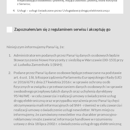
nieposiadająca osobowości prawnej, mająca zdolność prawną, która korzysta
z Serwisu;
Usługi – usługi świadczone przez Usługodawcę drogą elektroniczną z
wykorzystaniem Serwisu;
Wydarzenie – organizowany przez Usługodawcę festiwal filmowy, koncert
lub inna impreza, w której można uczestniczyć nabywając Karnet lub/i Bilet
za pośrednictwem Serwisu;
Zapoznałem/am się z regulaminem serwisu i akceptuję go
Karnety – wybrane dokumenty potwierdzające zawarcie umowy z
Usługodawcą i uprawniające do wzięcia udziału w Wydarzeniu,
przewidziane przez Usługodawcę dla danego Wydarzenia, tj. uprawniające
do uczestnictwa w seansach na festiwalach filmowych lub/i sprzedawane
Niniejszym informujemy Pana/-ią, że:
podmiotom z branży mediów i filmowej (Akredytacje);
Bilety – wybrane dokumenty potwierdzające zawarcie umowy z
Administratorem podanych przez Pana/-ią danych osobowych będzie
Usługodawcą i uprawniające do wzięcia udziału w Wydarzeniu,
Stowarzyszenie Nowe Horyzonty z siedzibą w Warszawie (00-153) przy
przewidziane przez Usługodawcę dla danego Wydarzenia, tj. uprawniające
ul. Ludwika Zamenhofa 1 (SNH);
do uczestnictwa w wielu albo w pojedynczych seansach filmowych,
wydarzeniach specjalnych i koncertach;
Podane przez Pana/-ią dane osobowe będą przetwarzane na podstawie
Sklep – sklep internetowy prowadzony przez Usługodawcę w Serwisie;
art. 6 ust. 1 lit. b Rozporządzenia Parlamentu Europejskiego i Rady (UE)
Regulamin – niniejszy regulamin.
nr 2016/679 z dnia 27 kwietnia 2016 r. w sprawie ochrony osób
fizycznych w związku z przetwarzaniem danych osobowych i w sprawie
§ 2
swobodnego przepływu takich danych oraz uchylenia dyrektywy
Postanowienia ogólne
95/46/WE - w celu zawarcia i realizacji umowy o świadczenie usług
Regulamin określa zasady:
drogą elektroniczną oraz w przypadku wyrażenia przez Pana/-ią chęci
świadczenia Usługobiorcom Usług przez Usługodawcę, z
otrzymywania maili informacyjnych od SNH - również w celu zawarcia i
zastrzeżeniem usług, o których mowa w ust. 2 pkt. 4 i 5 poniżej, których
realizacji umowy o świadczenie usługi newsletter. W tym miejscu
zasady świadczenia precyzują odrębne regulaminy,
informujemy, że zamówiony newsletter ma charakter promocyjno-
przetwarzania przez Usługodawcę danych osobowych Usługobiorców
reklamowy i może zawierać informacje handlowe w rozumieniu
będących osobami fizycznymi.
ustawy z dnia 18 lipca 2002 r. o świadczeniu usług drogą elektroniczną;
Usługodawca świadczy w szczególności następujące Usługi:Usługodawca