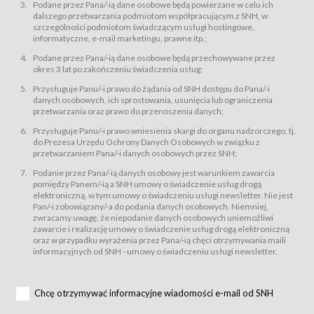
świadczy Usługi drogą elektroniczną w rozumieniu ustawy z dnia 18 lipca
Podane przez Pana/-ią dane osobowe będą powierzane w celu ich
2002 r. o świadczeniu usług drogą elektroniczną (Dz.U. z 2002 r., Nr 144, poz.
dalszego przetwarzania podmiotom współpracującym z SNH, w
1204, z późń. zm.). Usługi świadczone są nieodpłatnie.
szczególności podmiotom świadczącym usługi hostingowe,
usługę przeglądania i odczytywania przez Usługobiorców materiałów
informatyczne, e-mail marketingu, prawne itp.;
zamieszczanych w Serwisie,
Podane przez Pana/-ią dane osobowe będą przechowywane przez
usługę utrzymywania konta użytkownika w Serwisie,
okres 3 lat po zakończeniu świadczenia usług;
usługę newsletter,
Przysługuje Panu/-i prawo do żądania od SNH dostępu do Pana/-i
usługę zawierania na odległość umów nabycia Karnetów i Biletów,
danych osobowych, ich sprostowania, usunięcia lub ograniczenia
usługę zawierania na odległość umów sprzedaży w Sklepie.
przetwarzania oraz prawo do przenoszenia danych;
Usługodawca świadczy Usługi drogą elektroniczną w rozumieniu ustawy z
Przysługuje Panu/-i prawo wniesienia skargi do organu nadzorczego, tj.
dnia 18 lipca 2002 r. o świadczeniu usług drogą elektroniczną (Dz.U. z 2002
r., Nr 144, poz. 1204, z późń. zm.). Usługi świadczone są nieodpłatnie.
do Prezesa Urzędu Ochrony Danych Osobowych w związku z
przetwarzaniem Pana/-i danych osobowych przez SNH;
Na zasadach określonych w Regulaminie dostęp do Serwisu jest otwarty dla
każdego kto posiada możliwość połączenia z publiczną siecią Internet.
Podanie przez Pana/-ią danych osobowy jest warunkiem zawarcia
Usługobiorca przed rozpoczęciem korzystania z Serwisu jest zobowiązany
pomiędzy Panem/-ią a SNH umowy o świadczenie usług drogą
zapoznać się z Regulaminem. Założenie konta w Serwisie oraz zamówienie
elektroniczną, w tym umowy o świadczeniu usługi newsletter. Nie jest
usługi newsletter za pośrednictwem przeznaczonego do tego formularza
zamieszczonego na stronach Serwisu dostępnych dla wszystkich
Pan/-i zobowiązany/-a do podania danych osobowych. Niemniej,
Usługobiorców wymaga akceptacji postanowień Regulaminu.
zwracamy uwagę, że niepodanie danych osobowych uniemożliwi
Usługobiorca zobowiązany jest do przestrzegania postanowień Regulaminu
zawarcie i realizację umowy o świadczenie usług drogą elektroniczną
od chwili rozpoczęcia korzystania z Serwisu.
oraz w przypadku wyrażenia przez Pana/-ią chęci otrzymywania maili
informacyjnych od SNH - umowy o świadczeniu usługi newsletter.
Regulamin jest udostępniony Usługobiorcom nieodpłatnie za
pośrednictwem Serwisu w formie, która umożliwia jego pobranie,
utrwalenie i wydrukowanie.
§ 3
Chcę otrzymywać informacyjne wiadomości e-mail od SNH
Warunki techniczne korzystania z Usług
W celu prawidłowego i pełnego korzystania z Usług, Usługobiorcy powinni