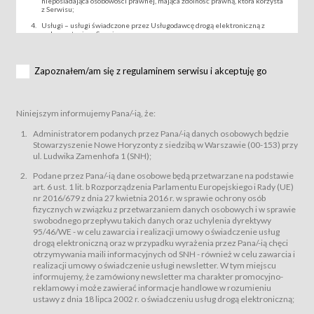
nieposiadająca osobowości prawnej, mająca zdolność prawną, która korzysta
z Serwisu;
Usługi – usługi świadczone przez Usługodawcę drogą elektroniczną z
wykorzystaniem Serwisu;
Wydarzenie – organizowany przez Usługodawcę festiwal filmowy, koncert
lub inna impreza, w której można uczestniczyć nabywając Karnet lub/i Bilet
za pośrednictwem Serwisu;
Zapoznałem/am się z regulaminem serwisu i akceptuję go
Karnety – wybrane dokumenty potwierdzające zawarcie umowy z
Usługodawcą i uprawniające do wzięcia udziału w Wydarzeniu,
przewidziane przez Usługodawcę dla danego Wydarzenia, tj. uprawniające
do uczestnictwa w seansach na festiwalach filmowych lub/i sprzedawane
Niniejszym informujemy Pana/-ią, że:
podmiotom z branży mediów i filmowej (Akredytacje);
Bilety – wybrane dokumenty potwierdzające zawarcie umowy z
Administratorem podanych przez Pana/-ią danych osobowych będzie
Usługodawcą i uprawniające do wzięcia udziału w Wydarzeniu,
Stowarzyszenie Nowe Horyzonty z siedzibą w Warszawie (00-153) przy
przewidziane przez Usługodawcę dla danego Wydarzenia, tj. uprawniające
ul. Ludwika Zamenhofa 1 (SNH);
do uczestnictwa w wielu albo w pojedynczych seansach filmowych,
wydarzeniach specjalnych i koncertach;
Podane przez Pana/-ią dane osobowe będą przetwarzane na podstawie
Sklep – sklep internetowy prowadzony przez Usługodawcę w Serwisie;
art. 6 ust. 1 lit. b Rozporządzenia Parlamentu Europejskiego i Rady (UE)
Regulamin – niniejszy regulamin.
nr 2016/679 z dnia 27 kwietnia 2016 r. w sprawie ochrony osób
fizycznych w związku z przetwarzaniem danych osobowych i w sprawie
§ 2
swobodnego przepływu takich danych oraz uchylenia dyrektywy
Postanowienia ogólne
95/46/WE - w celu zawarcia i realizacji umowy o świadczenie usług
Regulamin określa zasady:
drogą elektroniczną oraz w przypadku wyrażenia przez Pana/-ią chęci
świadczenia Usługobiorcom Usług przez Usługodawcę, z
otrzymywania maili informacyjnych od SNH - również w celu zawarcia i
zastrzeżeniem usług, o których mowa w ust. 2 pkt. 4 i 5 poniżej, których
realizacji umowy o świadczenie usługi newsletter. W tym miejscu
zasady świadczenia precyzują odrębne regulaminy,
informujemy, że zamówiony newsletter ma charakter promocyjno-
przetwarzania przez Usługodawcę danych osobowych Usługobiorców
reklamowy i może zawierać informacje handlowe w rozumieniu
będących osobami fizycznymi.
ustawy z dnia 18 lipca 2002 r. o świadczeniu usług drogą elektroniczną;
Usługodawca świadczy w szczególności następujące Usługi:Usługodawca