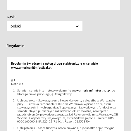
Język:
polski
Regulamin
Regulamin świadczenia usług drogą elektroniczną w serwisie
www.americanfilmfestival.pl
§ 1
Definicje
Serwis – serwis internetowy w domenie
www.americanfilmfestival.pl
, do
którego prawa przysługują Usługodawcy;
Usługodawca – Stowarzyszenie Nowe Horyzonty z siedzibą w Warszawie
przy ul. Ludwika Zamenhofa 1, 00-153 Warszawa, wpisane do rejestru
stowarzyszeń, innych organizacji społecznych i zawodowych, fundacji oraz
samodzielnych publicznych zakładów opieki zdrowotnej i do rejestru
przedsiębiorców prowadzonego przez Sąd Rejonowy dla m.st. Warszawy, XII
Wydział Gospodarczy Krajowego Rejestru Sądowego pod numerem KRS:
0000162000, NIP: 525-22-71-014, Regon: 015503904;
Usługobiorca – osoba fizyczna, osoba prawna lub jednostka organizacyjna