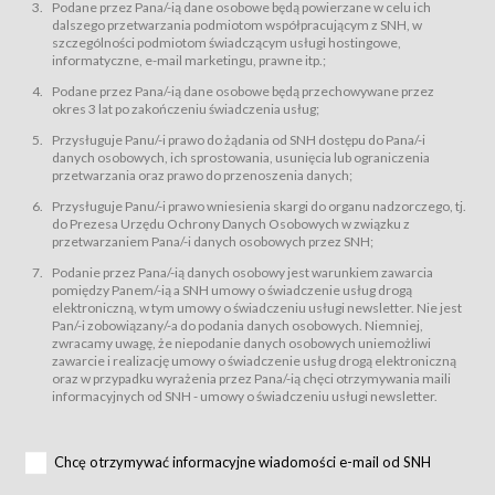
świadczy Usługi drogą elektroniczną w rozumieniu ustawy z dnia 18 lipca
Podane przez Pana/-ią dane osobowe będą powierzane w celu ich
2002 r. o świadczeniu usług drogą elektroniczną (Dz.U. z 2002 r., Nr 144, poz.
dalszego przetwarzania podmiotom współpracującym z SNH, w
1204, z późń. zm.). Usługi świadczone są nieodpłatnie.
szczególności podmiotom świadczącym usługi hostingowe,
usługę przeglądania i odczytywania przez Usługobiorców materiałów
informatyczne, e-mail marketingu, prawne itp.;
zamieszczanych w Serwisie,
Podane przez Pana/-ią dane osobowe będą przechowywane przez
usługę utrzymywania konta użytkownika w Serwisie,
okres 3 lat po zakończeniu świadczenia usług;
usługę newsletter,
Przysługuje Panu/-i prawo do żądania od SNH dostępu do Pana/-i
usługę zawierania na odległość umów nabycia Karnetów i Biletów,
danych osobowych, ich sprostowania, usunięcia lub ograniczenia
usługę zawierania na odległość umów sprzedaży w Sklepie.
przetwarzania oraz prawo do przenoszenia danych;
Usługodawca świadczy Usługi drogą elektroniczną w rozumieniu ustawy z
Przysługuje Panu/-i prawo wniesienia skargi do organu nadzorczego, tj.
dnia 18 lipca 2002 r. o świadczeniu usług drogą elektroniczną (Dz.U. z 2002
r., Nr 144, poz. 1204, z późń. zm.). Usługi świadczone są nieodpłatnie.
do Prezesa Urzędu Ochrony Danych Osobowych w związku z
przetwarzaniem Pana/-i danych osobowych przez SNH;
Na zasadach określonych w Regulaminie dostęp do Serwisu jest otwarty dla
każdego kto posiada możliwość połączenia z publiczną siecią Internet.
Podanie przez Pana/-ią danych osobowy jest warunkiem zawarcia
Usługobiorca przed rozpoczęciem korzystania z Serwisu jest zobowiązany
pomiędzy Panem/-ią a SNH umowy o świadczenie usług drogą
zapoznać się z Regulaminem. Założenie konta w Serwisie oraz zamówienie
elektroniczną, w tym umowy o świadczeniu usługi newsletter. Nie jest
usługi newsletter za pośrednictwem przeznaczonego do tego formularza
zamieszczonego na stronach Serwisu dostępnych dla wszystkich
Pan/-i zobowiązany/-a do podania danych osobowych. Niemniej,
Usługobiorców wymaga akceptacji postanowień Regulaminu.
zwracamy uwagę, że niepodanie danych osobowych uniemożliwi
Usługobiorca zobowiązany jest do przestrzegania postanowień Regulaminu
zawarcie i realizację umowy o świadczenie usług drogą elektroniczną
od chwili rozpoczęcia korzystania z Serwisu.
oraz w przypadku wyrażenia przez Pana/-ią chęci otrzymywania maili
informacyjnych od SNH - umowy o świadczeniu usługi newsletter.
Regulamin jest udostępniony Usługobiorcom nieodpłatnie za
pośrednictwem Serwisu w formie, która umożliwia jego pobranie,
utrwalenie i wydrukowanie.
§ 3
Chcę otrzymywać informacyjne wiadomości e-mail od SNH
Warunki techniczne korzystania z Usług
W celu prawidłowego i pełnego korzystania z Usług, Usługobiorcy powinni