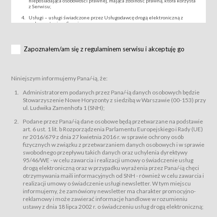
nieposiadająca osobowości prawnej, mająca zdolność prawną, która korzysta
z Serwisu;
Usługi – usługi świadczone przez Usługodawcę drogą elektroniczną z
wykorzystaniem Serwisu;
Wydarzenie – organizowany przez Usługodawcę festiwal filmowy, koncert
lub inna impreza, w której można uczestniczyć nabywając Karnet lub/i Bilet
za pośrednictwem Serwisu;
Zapoznałem/am się z regulaminem serwisu i akceptuję go
Karnety – wybrane dokumenty potwierdzające zawarcie umowy z
Usługodawcą i uprawniające do wzięcia udziału w Wydarzeniu,
przewidziane przez Usługodawcę dla danego Wydarzenia, tj. uprawniające
do uczestnictwa w seansach na festiwalach filmowych lub/i sprzedawane
Niniejszym informujemy Pana/-ią, że:
podmiotom z branży mediów i filmowej (Akredytacje);
Bilety – wybrane dokumenty potwierdzające zawarcie umowy z
Administratorem podanych przez Pana/-ią danych osobowych będzie
Usługodawcą i uprawniające do wzięcia udziału w Wydarzeniu,
Stowarzyszenie Nowe Horyzonty z siedzibą w Warszawie (00-153) przy
przewidziane przez Usługodawcę dla danego Wydarzenia, tj. uprawniające
ul. Ludwika Zamenhofa 1 (SNH);
do uczestnictwa w wielu albo w pojedynczych seansach filmowych,
wydarzeniach specjalnych i koncertach;
Podane przez Pana/-ią dane osobowe będą przetwarzane na podstawie
Sklep – sklep internetowy prowadzony przez Usługodawcę w Serwisie;
art. 6 ust. 1 lit. b Rozporządzenia Parlamentu Europejskiego i Rady (UE)
Regulamin – niniejszy regulamin.
nr 2016/679 z dnia 27 kwietnia 2016 r. w sprawie ochrony osób
fizycznych w związku z przetwarzaniem danych osobowych i w sprawie
§ 2
swobodnego przepływu takich danych oraz uchylenia dyrektywy
Postanowienia ogólne
95/46/WE - w celu zawarcia i realizacji umowy o świadczenie usług
Regulamin określa zasady:
drogą elektroniczną oraz w przypadku wyrażenia przez Pana/-ią chęci
świadczenia Usługobiorcom Usług przez Usługodawcę, z
otrzymywania maili informacyjnych od SNH - również w celu zawarcia i
zastrzeżeniem usług, o których mowa w ust. 2 pkt. 4 i 5 poniżej, których
realizacji umowy o świadczenie usługi newsletter. W tym miejscu
zasady świadczenia precyzują odrębne regulaminy,
informujemy, że zamówiony newsletter ma charakter promocyjno-
przetwarzania przez Usługodawcę danych osobowych Usługobiorców
reklamowy i może zawierać informacje handlowe w rozumieniu
będących osobami fizycznymi.
ustawy z dnia 18 lipca 2002 r. o świadczeniu usług drogą elektroniczną;
Usługodawca świadczy w szczególności następujące Usługi:Usługodawca