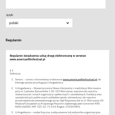
Język:
polski
Regulamin
Regulamin świadczenia usług drogą elektroniczną w serwisie
www.americanfilmfestival.pl
§ 1
Definicje
Serwis – serwis internetowy w domenie
www.americanfilmfestival.pl
, do
którego prawa przysługują Usługodawcy;
Usługodawca – Stowarzyszenie Nowe Horyzonty z siedzibą w Warszawie
przy ul. Ludwika Zamenhofa 1, 00-153 Warszawa, wpisane do rejestru
stowarzyszeń, innych organizacji społecznych i zawodowych, fundacji oraz
samodzielnych publicznych zakładów opieki zdrowotnej i do rejestru
przedsiębiorców prowadzonego przez Sąd Rejonowy dla m.st. Warszawy, XII
Wydział Gospodarczy Krajowego Rejestru Sądowego pod numerem KRS:
0000162000, NIP: 525-22-71-014, Regon: 015503904;
Usługobiorca – osoba fizyczna, osoba prawna lub jednostka organizacyjna