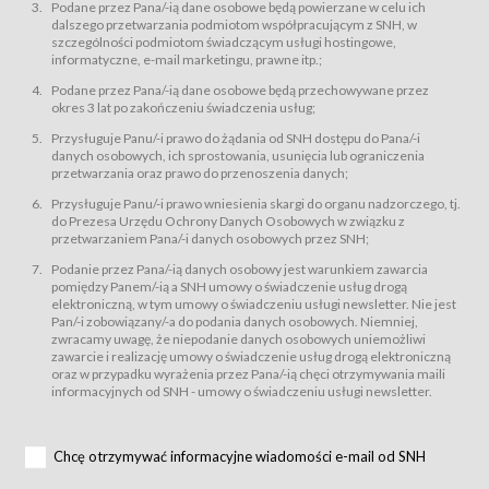
świadczy Usługi drogą elektroniczną w rozumieniu ustawy z dnia 18 lipca
Podane przez Pana/-ią dane osobowe będą powierzane w celu ich
2002 r. o świadczeniu usług drogą elektroniczną (Dz.U. z 2002 r., Nr 144, poz.
dalszego przetwarzania podmiotom współpracującym z SNH, w
1204, z późń. zm.). Usługi świadczone są nieodpłatnie.
szczególności podmiotom świadczącym usługi hostingowe,
usługę przeglądania i odczytywania przez Usługobiorców materiałów
informatyczne, e-mail marketingu, prawne itp.;
zamieszczanych w Serwisie,
Podane przez Pana/-ią dane osobowe będą przechowywane przez
usługę utrzymywania konta użytkownika w Serwisie,
okres 3 lat po zakończeniu świadczenia usług;
usługę newsletter,
Przysługuje Panu/-i prawo do żądania od SNH dostępu do Pana/-i
usługę zawierania na odległość umów nabycia Karnetów i Biletów,
danych osobowych, ich sprostowania, usunięcia lub ograniczenia
usługę zawierania na odległość umów sprzedaży w Sklepie.
przetwarzania oraz prawo do przenoszenia danych;
Usługodawca świadczy Usługi drogą elektroniczną w rozumieniu ustawy z
Przysługuje Panu/-i prawo wniesienia skargi do organu nadzorczego, tj.
dnia 18 lipca 2002 r. o świadczeniu usług drogą elektroniczną (Dz.U. z 2002
r., Nr 144, poz. 1204, z późń. zm.). Usługi świadczone są nieodpłatnie.
do Prezesa Urzędu Ochrony Danych Osobowych w związku z
przetwarzaniem Pana/-i danych osobowych przez SNH;
Na zasadach określonych w Regulaminie dostęp do Serwisu jest otwarty dla
każdego kto posiada możliwość połączenia z publiczną siecią Internet.
Podanie przez Pana/-ią danych osobowy jest warunkiem zawarcia
Usługobiorca przed rozpoczęciem korzystania z Serwisu jest zobowiązany
pomiędzy Panem/-ią a SNH umowy o świadczenie usług drogą
zapoznać się z Regulaminem. Założenie konta w Serwisie oraz zamówienie
elektroniczną, w tym umowy o świadczeniu usługi newsletter. Nie jest
usługi newsletter za pośrednictwem przeznaczonego do tego formularza
zamieszczonego na stronach Serwisu dostępnych dla wszystkich
Pan/-i zobowiązany/-a do podania danych osobowych. Niemniej,
Usługobiorców wymaga akceptacji postanowień Regulaminu.
zwracamy uwagę, że niepodanie danych osobowych uniemożliwi
Usługobiorca zobowiązany jest do przestrzegania postanowień Regulaminu
zawarcie i realizację umowy o świadczenie usług drogą elektroniczną
od chwili rozpoczęcia korzystania z Serwisu.
oraz w przypadku wyrażenia przez Pana/-ią chęci otrzymywania maili
informacyjnych od SNH - umowy o świadczeniu usługi newsletter.
Regulamin jest udostępniony Usługobiorcom nieodpłatnie za
pośrednictwem Serwisu w formie, która umożliwia jego pobranie,
utrwalenie i wydrukowanie.
§ 3
Chcę otrzymywać informacyjne wiadomości e-mail od SNH
Warunki techniczne korzystania z Usług
W celu prawidłowego i pełnego korzystania z Usług, Usługobiorcy powinni