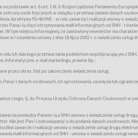
a podstawie art. 6 ust. 1 lit. b Rozporządzenia Parlamentu Europejsk
awie ochrony osób fizycznych w związku z przetwarzaniem danych osobo
nia dyrektywy 95/46/WE - w celu zawarcia i realizacji umowy o świad
zez Pana/-ią chęci otrzymywania maili informacyjnych od SNH - równie
tter. W tym miejscu informujemy, że zamówiony newsletter ma charakter
we w rozumieniu ustawy z dnia 18 lipca 2002 r. o świadczeniu usług d
 z zastrzeżeniem usług, o których mowa w ust. 2 pkt. 4 i 5 poniżej, któr
 celu ich dalszego przetwarzania podmiotom współpracującym z SNH,
ch Usługobiorców będących osobami fizycznymi.
 informatyczne, e-mail marketingu, prawne itp.;
ugi:Usługodawca świadczy Usługi drogą elektroniczną w rozumieniu usta
czną (Dz.U. z 2002 r., Nr 144, poz. 1204, z późń. zm.). Usługi świadczone są
e przez okres 3 lat po zakończeniu świadczenia usług;
 Pana/-i danych osobowych, ich sprostowania, usunięcia lub ogranicze
orców materiałów zamieszczanych w Serwisie,
,
 nadzorczego, tj. do Prezesa Urzędu Ochrony Danych Osobowych w zwi
tów i Biletów,
 zawarcia pomiędzy Panem/-ią a SNH umowy o świadczenie usług drogą
ter. Nie jest Pan/-i zobowiązany/-a do podania danych osobowych. Nie
klepie.
liwi zawarcie i realizację umowy o świadczenie usług drogą elektron
mieniu ustawy z dnia 18 lipca 2002 r. o świadczeniu usług drogą elektron
ywania maili informacyjnych od SNH - umowy o świadczeniu usługi news
świadczone są nieodpłatnie.