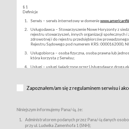
§ 1
Definicje
Serwis – serwis internetowy w domenie
www.americanfilm
Usługodawca – Stowarzyszenie Nowe Horyzonty z siedzi
rejestru stowarzyszeń, innych organizacji społecznych 
zdrowotnej i do rejestru przedsiębiorców prowadzonego
Rejestru Sądowego pod numerem KRS: 0000162000, NI
Usługobiorca – osoba fizyczna, osoba prawna lub jedno
która korzysta z Serwisu;
Usługi – usługi świadczone przez Usługodawcę drogą el
Wydarzenie – organizowany przez Usługodawcę festiwal 
Karnet lub/i Bilet za pośrednictwem Serwisu;
Zapoznałem/am się z regulaminem serwisu i akc
Karnety – wybrane dokumenty potwierdzające zawarcie 
przewidziane przez Usługodawcę dla danego Wydarzenia, 
sprzedawane podmiotom z branży mediów i filmowej (Akr
Bilety – wybrane dokumenty potwierdzające zawarcie um
Niniejszym informujemy Pana/-ią, że:
przewidziane przez Usługodawcę dla danego Wydarzenia,
filmowych, wydarzeniach specjalnych i koncertach;
Administratorem podanych przez Pana/-ią danych osobo
przy ul. Ludwika Zamenhofa 1 (SNH);
Sklep – sklep internetowy prowadzony przez Usługodawc