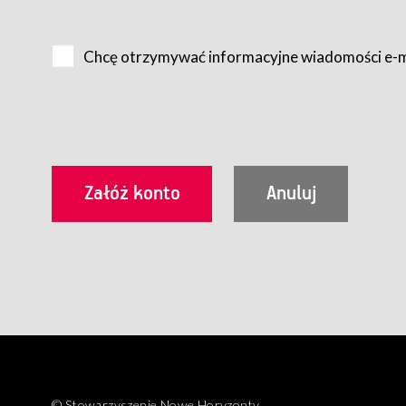
Na zasadach określonych w Regulaminie dostęp do Serwis
Internet.
Chcę otrzymywać informacyjne wiadomości e-
Usługobiorca przed rozpoczęciem korzystania z Serwisu 
zamówienie usługi newsletter za pośrednictwem przezn
dla wszystkich Usługobiorców wymaga akceptacji post
Usługobiorca zobowiązany jest do przestrzegania postan
Regulamin jest udostępniony Usługobiorcom nieodpłatni
utrwalenie i wydrukowanie.
§ 3
Warunki techniczne korzystania z Usług
W celu prawidłowego i pełnego korzystania z Usług, U
urządzeniem mającym dostęp do sieci Internet;
przeglądarką Firefox 8.0 lub wyższą, Chrome 11 lub 
parametrach.
Korzystanie ze wszystkich aplikacji Serwisu może być uz
§ 4
Zawarcie umowy o świadczenie Usług
© Stowarzyszenie Nowe Horyzonty