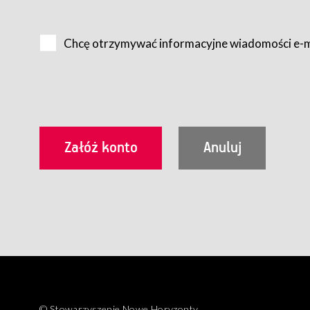
Na zasadach określonych w Regulaminie dostęp do Serwis
Internet.
Chcę otrzymywać informacyjne wiadomości e-
Usługobiorca przed rozpoczęciem korzystania z Serwisu 
zamówienie usługi newsletter za pośrednictwem przezn
dla wszystkich Usługobiorców wymaga akceptacji post
Usługobiorca zobowiązany jest do przestrzegania postan
Regulamin jest udostępniony Usługobiorcom nieodpłatni
utrwalenie i wydrukowanie.
§ 3
Warunki techniczne korzystania z Usług
W celu prawidłowego i pełnego korzystania z Usług, U
urządzeniem mającym dostęp do sieci Internet;
przeglądarką Firefox 8.0 lub wyższą, Chrome 11 lub 
parametrach.
Korzystanie ze wszystkich aplikacji Serwisu może być uz
§ 4
Zawarcie umowy o świadczenie Usług
© Stowarzyszenie Nowe Horyzonty