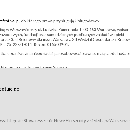
festival.pl
, do którego prawa przysługują Usługodawcy;
bą w Warszawie przy ul. Ludwika Zamenhofa 1, 00-153 Warszawa, wpisan
i zawodowych, fundacji oraz samodzielnych publicznych zakładów opieki
 przez Sąd Rejonowy dla m.st. Warszawy, XII Wydział Gospodarczy Krajo
P: 525-22-71-014, Regon: 015503904;
stka organizacyjna nieposiadająca osobowości prawnej, mająca zdolność p
ektroniczną z wykorzystaniem Serwisu;
filmowy, koncert lub inna impreza, w której można uczestniczyć nabywają
eptuję go
umowy z Usługodawcą i uprawniające do wzięcia udziału w Wydarzeniu,
tj. uprawniające do uczestnictwa w seansach na festiwalach filmowych lu
edytacje);
owy z Usługodawcą i uprawniające do wzięcia udziału w Wydarzeniu,
 tj. uprawniające do uczestnictwa w wielu albo w pojedynczych seansach
wych będzie Stowarzyszenie Nowe Horyzonty z siedzibą w Warszawie
ę w Serwisie;