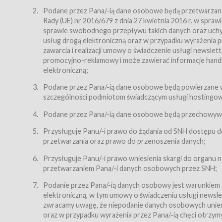
Regulamin – niniejszy regulamin.
Podane przez Pana/-ią dane osobowe będą przetwarzane n
Rady (UE) nr 2016/679 z dnia 27 kwietnia 2016 r. w spr
§ 2
sprawie swobodnego przepływu takich danych oraz uchyle
Postanowienia ogólne
usług drogą elektroniczną oraz w przypadku wyrażenia pr
Regulamin określa zasady:
zawarcia i realizacji umowy o świadczenie usługi newsle
promocyjno-reklamowy i może zawierać informacje handlo
świadczenia Usługobiorcom Usług przez Usługodawcę,
elektroniczną;
zasady świadczenia precyzują odrębne regulaminy,
Podane przez Pana/-ią dane osobowe będą powierzane w
przetwarzania przez Usługodawcę danych osobowy
szczególności podmiotom świadczącym usługi hostingowe,
Usługodawca świadczy w szczególności następujące Usł
dnia 18 lipca 2002 r. o świadczeniu usług drogą elektroni
Podane przez Pana/-ią dane osobowe będą przechowywan
nieodpłatnie.
Przysługuje Panu/-i prawo do żądania od SNH dostępu do
usługę przeglądania i odczytywania przez Usługobi
przetwarzania oraz prawo do przenoszenia danych;
usługę utrzymywania konta użytkownika w Serwisie
Przysługuje Panu/-i prawo wniesienia skargi do organu
usługę newsletter,
przetwarzaniem Pana/-i danych osobowych przez SNH;
usługę zawierania na odległość umów nabycia Karne
Podanie przez Pana/-ią danych osobowy jest warunkiem
elektroniczną, w tym umowy o świadczeniu usługi newslet
usługę zawierania na odległość umów sprzedaży w S
zwracamy uwagę, że niepodanie danych osobowych uniemoż
Usługodawca świadczy Usługi drogą elektroniczną w rozu
oraz w przypadku wyrażenia przez Pana/-ią chęci otrzym
(Dz.U. z 2002 r., Nr 144, poz. 1204, z późń. zm.). Usługi 