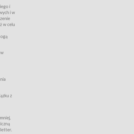
iego i
wych i w
czenie
ż w celu
rogą
ych
 w
wy z
nia
ązku z
mniej,
iczną
iczną
letter.