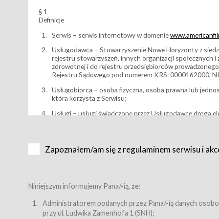
§ 1
Definicje
Serwis – serwis internetowy w domenie
www.americanfilm
Usługodawca – Stowarzyszenie Nowe Horyzonty z siedzi
rejestru stowarzyszeń, innych organizacji społecznych 
zdrowotnej i do rejestru przedsiębiorców prowadzonego
Rejestru Sądowego pod numerem KRS: 0000162000, NI
Usługobiorca – osoba fizyczna, osoba prawna lub jedno
która korzysta z Serwisu;
Usługi – usługi świadczone przez Usługodawcę drogą el
Wydarzenie – organizowany przez Usługodawcę festiwal 
Karnet lub/i Bilet za pośrednictwem Serwisu;
Zapoznałem/am się z regulaminem serwisu i akc
Karnety – wybrane dokumenty potwierdzające zawarcie 
przewidziane przez Usługodawcę dla danego Wydarzenia, 
sprzedawane podmiotom z branży mediów i filmowej (Akr
Bilety – wybrane dokumenty potwierdzające zawarcie um
Niniejszym informujemy Pana/-ią, że:
przewidziane przez Usługodawcę dla danego Wydarzenia,
filmowych, wydarzeniach specjalnych i koncertach;
Administratorem podanych przez Pana/-ią danych osobo
przy ul. Ludwika Zamenhofa 1 (SNH);
Sklep – sklep internetowy prowadzony przez Usługodawc