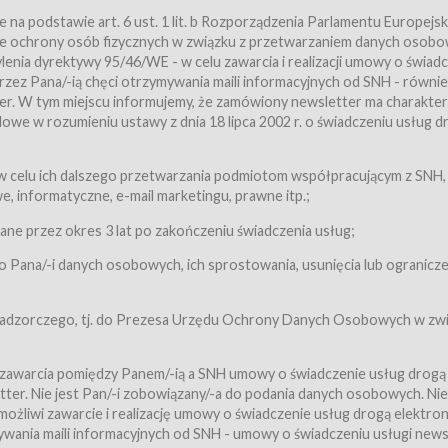
a podstawie art. 6 ust. 1 lit. b Rozporządzenia Parlamentu Europejsk
awie ochrony osób fizycznych w związku z przetwarzaniem danych osobo
nia dyrektywy 95/46/WE - w celu zawarcia i realizacji umowy o świad
zez Pana/-ią chęci otrzymywania maili informacyjnych od SNH - równie
tter. W tym miejscu informujemy, że zamówiony newsletter ma charakter
we w rozumieniu ustawy z dnia 18 lipca 2002 r. o świadczeniu usług d
 z zastrzeżeniem usług, o których mowa w ust. 2 pkt. 4 i 5 poniżej, któr
 celu ich dalszego przetwarzania podmiotom współpracującym z SNH,
ch Usługobiorców będących osobami fizycznymi.
 informatyczne, e-mail marketingu, prawne itp.;
ugi:Usługodawca świadczy Usługi drogą elektroniczną w rozumieniu usta
czną (Dz.U. z 2002 r., Nr 144, poz. 1204, z późń. zm.). Usługi świadczone są
e przez okres 3 lat po zakończeniu świadczenia usług;
 Pana/-i danych osobowych, ich sprostowania, usunięcia lub ogranicze
orców materiałów zamieszczanych w Serwisie,
,
 nadzorczego, tj. do Prezesa Urzędu Ochrony Danych Osobowych w zwi
tów i Biletów,
 zawarcia pomiędzy Panem/-ią a SNH umowy o świadczenie usług drogą
ter. Nie jest Pan/-i zobowiązany/-a do podania danych osobowych. Nie
klepie.
liwi zawarcie i realizację umowy o świadczenie usług drogą elektron
mieniu ustawy z dnia 18 lipca 2002 r. o świadczeniu usług drogą elektron
ywania maili informacyjnych od SNH - umowy o świadczeniu usługi news
świadczone są nieodpłatnie.