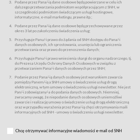
świadczy Usługi drogą elektroniczną w rozumieniu ustawy z dnia 18 lipca
Podane przez Pana/-ią dane osobowe będą powierzane w celu ich
2002 r. o świadczeniu usług drogą elektroniczną (Dz.U. z 2002 r., Nr 144, poz.
dalszego przetwarzania podmiotom współpracującym z SNH, w
1204, z późń. zm.). Usługi świadczone są nieodpłatnie.
szczególności podmiotom świadczącym usługi hostingowe,
usługę przeglądania i odczytywania przez Usługobiorców materiałów
informatyczne, e-mail marketingu, prawne itp.;
zamieszczanych w Serwisie,
Podane przez Pana/-ią dane osobowe będą przechowywane przez
usługę utrzymywania konta użytkownika w Serwisie,
okres 3 lat po zakończeniu świadczenia usług;
usługę newsletter,
Przysługuje Panu/-i prawo do żądania od SNH dostępu do Pana/-i
usługę zawierania na odległość umów nabycia Karnetów i Biletów,
danych osobowych, ich sprostowania, usunięcia lub ograniczenia
usługę zawierania na odległość umów sprzedaży w Sklepie.
przetwarzania oraz prawo do przenoszenia danych;
Usługodawca świadczy Usługi drogą elektroniczną w rozumieniu ustawy z
Przysługuje Panu/-i prawo wniesienia skargi do organu nadzorczego, tj.
dnia 18 lipca 2002 r. o świadczeniu usług drogą elektroniczną (Dz.U. z 2002
r., Nr 144, poz. 1204, z późń. zm.). Usługi świadczone są nieodpłatnie.
do Prezesa Urzędu Ochrony Danych Osobowych w związku z
przetwarzaniem Pana/-i danych osobowych przez SNH;
Na zasadach określonych w Regulaminie dostęp do Serwisu jest otwarty dla
każdego kto posiada możliwość połączenia z publiczną siecią Internet.
Podanie przez Pana/-ią danych osobowy jest warunkiem zawarcia
Usługobiorca przed rozpoczęciem korzystania z Serwisu jest zobowiązany
pomiędzy Panem/-ią a SNH umowy o świadczenie usług drogą
zapoznać się z Regulaminem. Założenie konta w Serwisie oraz zamówienie
elektroniczną, w tym umowy o świadczeniu usługi newsletter. Nie jest
usługi newsletter za pośrednictwem przeznaczonego do tego formularza
zamieszczonego na stronach Serwisu dostępnych dla wszystkich
Pan/-i zobowiązany/-a do podania danych osobowych. Niemniej,
Usługobiorców wymaga akceptacji postanowień Regulaminu.
zwracamy uwagę, że niepodanie danych osobowych uniemożliwi
Usługobiorca zobowiązany jest do przestrzegania postanowień Regulaminu
zawarcie i realizację umowy o świadczenie usług drogą elektroniczną
od chwili rozpoczęcia korzystania z Serwisu.
oraz w przypadku wyrażenia przez Pana/-ią chęci otrzymywania maili
informacyjnych od SNH - umowy o świadczeniu usługi newsletter.
Regulamin jest udostępniony Usługobiorcom nieodpłatnie za
pośrednictwem Serwisu w formie, która umożliwia jego pobranie,
utrwalenie i wydrukowanie.
§ 3
Chcę otrzymywać informacyjne wiadomości e-mail od SNH
Warunki techniczne korzystania z Usług
W celu prawidłowego i pełnego korzystania z Usług, Usługobiorcy powinni