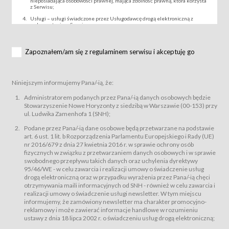
nieposiadająca osobowości prawnej, mająca zdolność prawną, która korzysta
z Serwisu;
Usługi – usługi świadczone przez Usługodawcę drogą elektroniczną z
wykorzystaniem Serwisu;
Wydarzenie – organizowany przez Usługodawcę festiwal filmowy, koncert
lub inna impreza, w której można uczestniczyć nabywając Karnet lub/i Bilet
za pośrednictwem Serwisu;
Zapoznałem/am się z regulaminem serwisu i akceptuję go
Karnety – wybrane dokumenty potwierdzające zawarcie umowy z
Usługodawcą i uprawniające do wzięcia udziału w Wydarzeniu,
przewidziane przez Usługodawcę dla danego Wydarzenia, tj. uprawniające
do uczestnictwa w seansach na festiwalach filmowych lub/i sprzedawane
Niniejszym informujemy Pana/-ią, że:
podmiotom z branży mediów i filmowej (Akredytacje);
Bilety – wybrane dokumenty potwierdzające zawarcie umowy z
Administratorem podanych przez Pana/-ią danych osobowych będzie
Usługodawcą i uprawniające do wzięcia udziału w Wydarzeniu,
Stowarzyszenie Nowe Horyzonty z siedzibą w Warszawie (00-153) przy
przewidziane przez Usługodawcę dla danego Wydarzenia, tj. uprawniające
ul. Ludwika Zamenhofa 1 (SNH);
do uczestnictwa w wielu albo w pojedynczych seansach filmowych,
wydarzeniach specjalnych i koncertach;
Podane przez Pana/-ią dane osobowe będą przetwarzane na podstawie
Sklep – sklep internetowy prowadzony przez Usługodawcę w Serwisie;
art. 6 ust. 1 lit. b Rozporządzenia Parlamentu Europejskiego i Rady (UE)
Regulamin – niniejszy regulamin.
nr 2016/679 z dnia 27 kwietnia 2016 r. w sprawie ochrony osób
fizycznych w związku z przetwarzaniem danych osobowych i w sprawie
§ 2
swobodnego przepływu takich danych oraz uchylenia dyrektywy
Postanowienia ogólne
95/46/WE - w celu zawarcia i realizacji umowy o świadczenie usług
Regulamin określa zasady:
drogą elektroniczną oraz w przypadku wyrażenia przez Pana/-ią chęci
świadczenia Usługobiorcom Usług przez Usługodawcę, z
otrzymywania maili informacyjnych od SNH - również w celu zawarcia i
zastrzeżeniem usług, o których mowa w ust. 2 pkt. 4 i 5 poniżej, których
realizacji umowy o świadczenie usługi newsletter. W tym miejscu
zasady świadczenia precyzują odrębne regulaminy,
informujemy, że zamówiony newsletter ma charakter promocyjno-
przetwarzania przez Usługodawcę danych osobowych Usługobiorców
reklamowy i może zawierać informacje handlowe w rozumieniu
będących osobami fizycznymi.
ustawy z dnia 18 lipca 2002 r. o świadczeniu usług drogą elektroniczną;
Usługodawca świadczy w szczególności następujące Usługi:Usługodawca