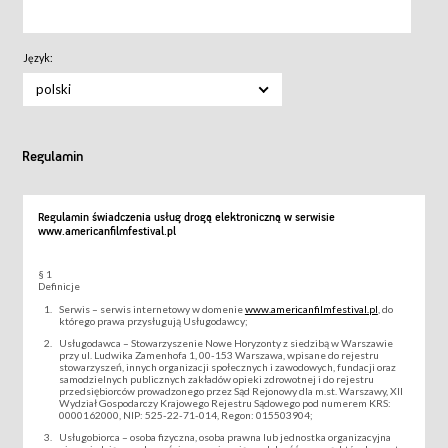
Język:
polski
Regulamin
Regulamin świadczenia usług drogą elektroniczną w serwisie
www.americanfilmfestival.pl
§ 1
Definicje
Serwis – serwis internetowy w domenie
www.americanfilmfestival.pl
, do
którego prawa przysługują Usługodawcy;
Usługodawca – Stowarzyszenie Nowe Horyzonty z siedzibą w Warszawie
przy ul. Ludwika Zamenhofa 1, 00-153 Warszawa, wpisane do rejestru
stowarzyszeń, innych organizacji społecznych i zawodowych, fundacji oraz
samodzielnych publicznych zakładów opieki zdrowotnej i do rejestru
przedsiębiorców prowadzonego przez Sąd Rejonowy dla m.st. Warszawy, XII
Wydział Gospodarczy Krajowego Rejestru Sądowego pod numerem KRS:
0000162000, NIP: 525-22-71-014, Regon: 015503904;
Usługobiorca – osoba fizyczna, osoba prawna lub jednostka organizacyjna