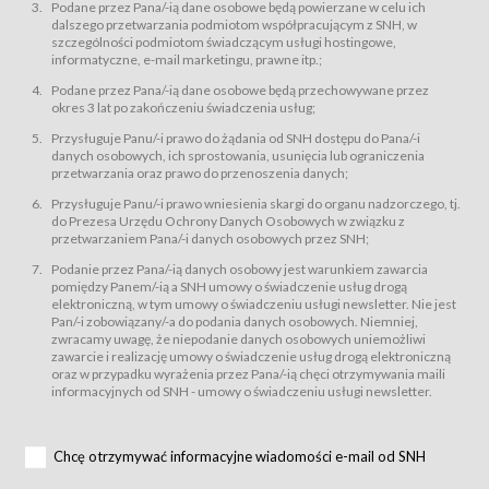
świadczy Usługi drogą elektroniczną w rozumieniu ustawy z dnia 18 lipca
Podane przez Pana/-ią dane osobowe będą powierzane w celu ich
2002 r. o świadczeniu usług drogą elektroniczną (Dz.U. z 2002 r., Nr 144, poz.
dalszego przetwarzania podmiotom współpracującym z SNH, w
1204, z późń. zm.). Usługi świadczone są nieodpłatnie.
szczególności podmiotom świadczącym usługi hostingowe,
usługę przeglądania i odczytywania przez Usługobiorców materiałów
informatyczne, e-mail marketingu, prawne itp.;
zamieszczanych w Serwisie,
Podane przez Pana/-ią dane osobowe będą przechowywane przez
usługę utrzymywania konta użytkownika w Serwisie,
okres 3 lat po zakończeniu świadczenia usług;
usługę newsletter,
Przysługuje Panu/-i prawo do żądania od SNH dostępu do Pana/-i
usługę zawierania na odległość umów nabycia Karnetów i Biletów,
danych osobowych, ich sprostowania, usunięcia lub ograniczenia
usługę zawierania na odległość umów sprzedaży w Sklepie.
przetwarzania oraz prawo do przenoszenia danych;
Usługodawca świadczy Usługi drogą elektroniczną w rozumieniu ustawy z
Przysługuje Panu/-i prawo wniesienia skargi do organu nadzorczego, tj.
dnia 18 lipca 2002 r. o świadczeniu usług drogą elektroniczną (Dz.U. z 2002
r., Nr 144, poz. 1204, z późń. zm.). Usługi świadczone są nieodpłatnie.
do Prezesa Urzędu Ochrony Danych Osobowych w związku z
przetwarzaniem Pana/-i danych osobowych przez SNH;
Na zasadach określonych w Regulaminie dostęp do Serwisu jest otwarty dla
każdego kto posiada możliwość połączenia z publiczną siecią Internet.
Podanie przez Pana/-ią danych osobowy jest warunkiem zawarcia
Usługobiorca przed rozpoczęciem korzystania z Serwisu jest zobowiązany
pomiędzy Panem/-ią a SNH umowy o świadczenie usług drogą
zapoznać się z Regulaminem. Założenie konta w Serwisie oraz zamówienie
elektroniczną, w tym umowy o świadczeniu usługi newsletter. Nie jest
usługi newsletter za pośrednictwem przeznaczonego do tego formularza
zamieszczonego na stronach Serwisu dostępnych dla wszystkich
Pan/-i zobowiązany/-a do podania danych osobowych. Niemniej,
Usługobiorców wymaga akceptacji postanowień Regulaminu.
zwracamy uwagę, że niepodanie danych osobowych uniemożliwi
Usługobiorca zobowiązany jest do przestrzegania postanowień Regulaminu
zawarcie i realizację umowy o świadczenie usług drogą elektroniczną
od chwili rozpoczęcia korzystania z Serwisu.
oraz w przypadku wyrażenia przez Pana/-ią chęci otrzymywania maili
informacyjnych od SNH - umowy o świadczeniu usługi newsletter.
Regulamin jest udostępniony Usługobiorcom nieodpłatnie za
pośrednictwem Serwisu w formie, która umożliwia jego pobranie,
utrwalenie i wydrukowanie.
§ 3
Chcę otrzymywać informacyjne wiadomości e-mail od SNH
Warunki techniczne korzystania z Usług
W celu prawidłowego i pełnego korzystania z Usług, Usługobiorcy powinni