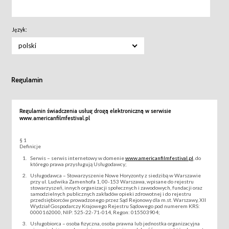
Język:
polski
Regulamin
Regulamin świadczenia usług drogą elektroniczną w serwisie
www.americanfilmfestival.pl
§ 1
Definicje
Serwis – serwis internetowy w domenie
www.americanfilmfestival.pl
, do
którego prawa przysługują Usługodawcy;
Usługodawca – Stowarzyszenie Nowe Horyzonty z siedzibą w Warszawie
przy ul. Ludwika Zamenhofa 1, 00-153 Warszawa, wpisane do rejestru
stowarzyszeń, innych organizacji społecznych i zawodowych, fundacji oraz
samodzielnych publicznych zakładów opieki zdrowotnej i do rejestru
przedsiębiorców prowadzonego przez Sąd Rejonowy dla m.st. Warszawy, XII
Wydział Gospodarczy Krajowego Rejestru Sądowego pod numerem KRS:
0000162000, NIP: 525-22-71-014, Regon: 015503904;
Usługobiorca – osoba fizyczna, osoba prawna lub jednostka organizacyjna