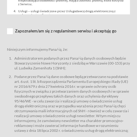
nieposiadająca osobowości prawnej, mająca zdolność prawną, która korzysta
z Serwisu;
Usługi – usługi świadczone przez Usługodawcę drogą elektroniczną z
wykorzystaniem Serwisu;
Wydarzenie – organizowany przez Usługodawcę festiwal filmowy, koncert
lub inna impreza, w której można uczestniczyć nabywając Karnet lub/i Bilet
za pośrednictwem Serwisu;
Zapoznałem/am się z regulaminem serwisu i akceptuję go
Karnety – wybrane dokumenty potwierdzające zawarcie umowy z
Usługodawcą i uprawniające do wzięcia udziału w Wydarzeniu,
przewidziane przez Usługodawcę dla danego Wydarzenia, tj. uprawniające
do uczestnictwa w seansach na festiwalach filmowych lub/i sprzedawane
Niniejszym informujemy Pana/-ią, że:
podmiotom z branży mediów i filmowej (Akredytacje);
Bilety – wybrane dokumenty potwierdzające zawarcie umowy z
Administratorem podanych przez Pana/-ią danych osobowych będzie
Usługodawcą i uprawniające do wzięcia udziału w Wydarzeniu,
Stowarzyszenie Nowe Horyzonty z siedzibą w Warszawie (00-153) przy
przewidziane przez Usługodawcę dla danego Wydarzenia, tj. uprawniające
ul. Ludwika Zamenhofa 1 (SNH);
do uczestnictwa w wielu albo w pojedynczych seansach filmowych,
wydarzeniach specjalnych i koncertach;
Podane przez Pana/-ią dane osobowe będą przetwarzane na podstawie
Sklep – sklep internetowy prowadzony przez Usługodawcę w Serwisie;
art. 6 ust. 1 lit. b Rozporządzenia Parlamentu Europejskiego i Rady (UE)
Regulamin – niniejszy regulamin.
nr 2016/679 z dnia 27 kwietnia 2016 r. w sprawie ochrony osób
fizycznych w związku z przetwarzaniem danych osobowych i w sprawie
§ 2
swobodnego przepływu takich danych oraz uchylenia dyrektywy
Postanowienia ogólne
95/46/WE - w celu zawarcia i realizacji umowy o świadczenie usług
Regulamin określa zasady:
drogą elektroniczną oraz w przypadku wyrażenia przez Pana/-ią chęci
świadczenia Usługobiorcom Usług przez Usługodawcę, z
otrzymywania maili informacyjnych od SNH - również w celu zawarcia i
zastrzeżeniem usług, o których mowa w ust. 2 pkt. 4 i 5 poniżej, których
realizacji umowy o świadczenie usługi newsletter. W tym miejscu
zasady świadczenia precyzują odrębne regulaminy,
informujemy, że zamówiony newsletter ma charakter promocyjno-
przetwarzania przez Usługodawcę danych osobowych Usługobiorców
reklamowy i może zawierać informacje handlowe w rozumieniu
będących osobami fizycznymi.
ustawy z dnia 18 lipca 2002 r. o świadczeniu usług drogą elektroniczną;
Usługodawca świadczy w szczególności następujące Usługi:Usługodawca