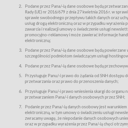
Regulamin – niniejszy regulamin.
Podane przez Pana/-ią dane osobowe będą przetwarzane n
Rady (UE) nr 2016/679 z dnia 27 kwietnia 2016 r. w spr
§ 2
sprawie swobodnego przepływu takich danych oraz uchyle
Postanowienia ogólne
usług drogą elektroniczną oraz w przypadku wyrażenia pr
Regulamin określa zasady:
zawarcia i realizacji umowy o świadczenie usługi newsle
promocyjno-reklamowy i może zawierać informacje handlo
świadczenia Usługobiorcom Usług przez Usługodawcę,
elektroniczną;
zasady świadczenia precyzują odrębne regulaminy,
Podane przez Pana/-ią dane osobowe będą powierzane w
przetwarzania przez Usługodawcę danych osobowy
szczególności podmiotom świadczącym usługi hostingowe,
Usługodawca świadczy w szczególności następujące Usł
dnia 18 lipca 2002 r. o świadczeniu usług drogą elektroni
Podane przez Pana/-ią dane osobowe będą przechowywan
nieodpłatnie.
Przysługuje Panu/-i prawo do żądania od SNH dostępu do
usługę przeglądania i odczytywania przez Usługobi
przetwarzania oraz prawo do przenoszenia danych;
usługę utrzymywania konta użytkownika w Serwisie
Przysługuje Panu/-i prawo wniesienia skargi do organu
usługę newsletter,
przetwarzaniem Pana/-i danych osobowych przez SNH;
usługę zawierania na odległość umów nabycia Karne
Podanie przez Pana/-ią danych osobowy jest warunkiem
elektroniczną, w tym umowy o świadczeniu usługi newslet
usługę zawierania na odległość umów sprzedaży w S
zwracamy uwagę, że niepodanie danych osobowych uniemoż
Usługodawca świadczy Usługi drogą elektroniczną w rozu
oraz w przypadku wyrażenia przez Pana/-ią chęci otrzym
(Dz.U. z 2002 r., Nr 144, poz. 1204, z późń. zm.). Usługi 