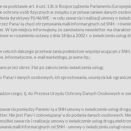
a podstawie art. 6 ust. 1 lit. b Rozporządzenia Parlamentu Europejsk
awie ochrony osób fizycznych w związku z przetwarzaniem danych osobo
nia dyrektywy 95/46/WE - w celu zawarcia i realizacji umowy o świad
zez Pana/-ią chęci otrzymywania maili informacyjnych od SNH - równie
tter. W tym miejscu informujemy, że zamówiony newsletter ma charakter
we w rozumieniu ustawy z dnia 18 lipca 2002 r. o świadczeniu usług d
 z zastrzeżeniem usług, o których mowa w ust. 2 pkt. 4 i 5 poniżej, któr
 celu ich dalszego przetwarzania podmiotom współpracującym z SNH,
ch Usługobiorców będących osobami fizycznymi.
 informatyczne, e-mail marketingu, prawne itp.;
ugi:Usługodawca świadczy Usługi drogą elektroniczną w rozumieniu usta
czną (Dz.U. z 2002 r., Nr 144, poz. 1204, z późń. zm.). Usługi świadczone są
e przez okres 3 lat po zakończeniu świadczenia usług;
 Pana/-i danych osobowych, ich sprostowania, usunięcia lub ogranicze
orców materiałów zamieszczanych w Serwisie,
,
 nadzorczego, tj. do Prezesa Urzędu Ochrony Danych Osobowych w zwi
tów i Biletów,
 zawarcia pomiędzy Panem/-ią a SNH umowy o świadczenie usług drogą
ter. Nie jest Pan/-i zobowiązany/-a do podania danych osobowych. Nie
klepie.
liwi zawarcie i realizację umowy o świadczenie usług drogą elektron
mieniu ustawy z dnia 18 lipca 2002 r. o świadczeniu usług drogą elektron
ywania maili informacyjnych od SNH - umowy o świadczeniu usługi news
świadczone są nieodpłatnie.