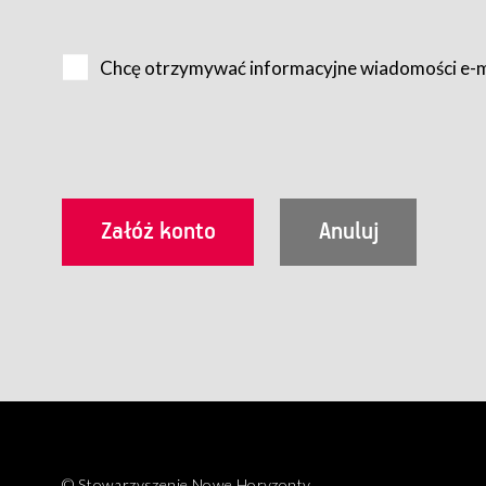
Na zasadach określonych w Regulaminie dostęp do Serwis
Internet.
Chcę otrzymywać informacyjne wiadomości e-
Usługobiorca przed rozpoczęciem korzystania z Serwisu 
zamówienie usługi newsletter za pośrednictwem przezn
dla wszystkich Usługobiorców wymaga akceptacji post
Usługobiorca zobowiązany jest do przestrzegania postan
Regulamin jest udostępniony Usługobiorcom nieodpłatni
utrwalenie i wydrukowanie.
§ 3
Warunki techniczne korzystania z Usług
W celu prawidłowego i pełnego korzystania z Usług, U
urządzeniem mającym dostęp do sieci Internet;
przeglądarką Firefox 8.0 lub wyższą, Chrome 11 lub 
parametrach.
Korzystanie ze wszystkich aplikacji Serwisu może być uz
§ 4
Zawarcie umowy o świadczenie Usług
© Stowarzyszenie Nowe Horyzonty