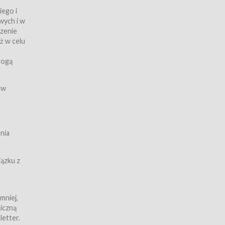
iego i
wych i w
czenie
ż w celu
rogą
ych
 w
wy z
nia
ązku z
mniej,
iczną
iczną
letter.