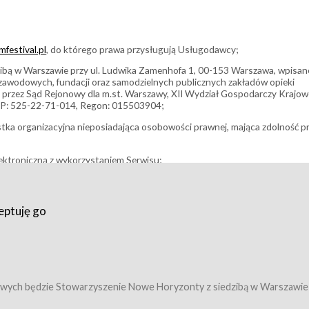
festival.pl
, do którego prawa przysługują Usługodawcy;
bą w Warszawie przy ul. Ludwika Zamenhofa 1, 00-153 Warszawa, wpisan
i zawodowych, fundacji oraz samodzielnych publicznych zakładów opieki
 przez Sąd Rejonowy dla m.st. Warszawy, XII Wydział Gospodarczy Krajo
P: 525-22-71-014, Regon: 015503904;
stka organizacyjna nieposiadająca osobowości prawnej, mająca zdolność p
ektroniczną z wykorzystaniem Serwisu;
filmowy, koncert lub inna impreza, w której można uczestniczyć nabywają
eptuję go
umowy z Usługodawcą i uprawniające do wzięcia udziału w Wydarzeniu,
tj. uprawniające do uczestnictwa w seansach na festiwalach filmowych lu
edytacje);
owy z Usługodawcą i uprawniające do wzięcia udziału w Wydarzeniu,
 tj. uprawniające do uczestnictwa w wielu albo w pojedynczych seansach
wych będzie Stowarzyszenie Nowe Horyzonty z siedzibą w Warszawie
ę w Serwisie;