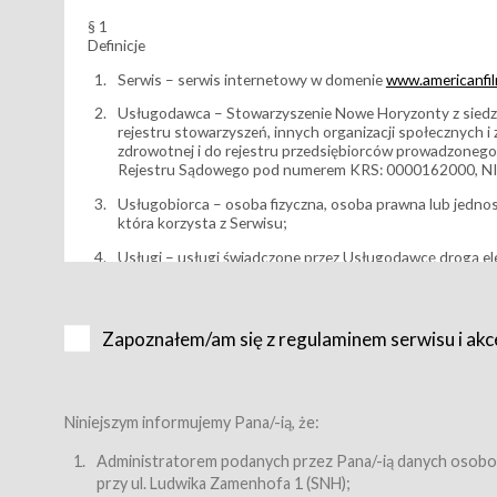
§ 1
Definicje
Serwis – serwis internetowy w domenie
www.americanfilm
Usługodawca – Stowarzyszenie Nowe Horyzonty z siedzi
rejestru stowarzyszeń, innych organizacji społecznych 
zdrowotnej i do rejestru przedsiębiorców prowadzonego
Rejestru Sądowego pod numerem KRS: 0000162000, NI
Usługobiorca – osoba fizyczna, osoba prawna lub jedno
która korzysta z Serwisu;
Usługi – usługi świadczone przez Usługodawcę drogą el
Wydarzenie – organizowany przez Usługodawcę festiwal 
Karnet lub/i Bilet za pośrednictwem Serwisu;
Zapoznałem/am się z regulaminem serwisu i akc
Karnety – wybrane dokumenty potwierdzające zawarcie 
przewidziane przez Usługodawcę dla danego Wydarzenia, 
sprzedawane podmiotom z branży mediów i filmowej (Akr
Bilety – wybrane dokumenty potwierdzające zawarcie um
Niniejszym informujemy Pana/-ią, że:
przewidziane przez Usługodawcę dla danego Wydarzenia,
filmowych, wydarzeniach specjalnych i koncertach;
Administratorem podanych przez Pana/-ią danych osobo
przy ul. Ludwika Zamenhofa 1 (SNH);
Sklep – sklep internetowy prowadzony przez Usługodawc