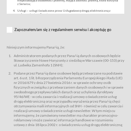
nieposiadająca osobowości prawnej, mająca zdolność prawną, która korzysta
z Serwisu;
Usługi – usługi świadczone przez Usługodawcę drogą elektroniczną z
wykorzystaniem Serwisu;
Wydarzenie – organizowany przez Usługodawcę festiwal filmowy, koncert
lub inna impreza, w której można uczestniczyć nabywając Karnet lub/i Bilet
za pośrednictwem Serwisu;
Zapoznałem/am się z regulaminem serwisu i akceptuję go
Karnety – wybrane dokumenty potwierdzające zawarcie umowy z
Usługodawcą i uprawniające do wzięcia udziału w Wydarzeniu,
przewidziane przez Usługodawcę dla danego Wydarzenia, tj. uprawniające
do uczestnictwa w seansach na festiwalach filmowych lub/i sprzedawane
Niniejszym informujemy Pana/-ią, że:
podmiotom z branży mediów i filmowej (Akredytacje);
Bilety – wybrane dokumenty potwierdzające zawarcie umowy z
Administratorem podanych przez Pana/-ią danych osobowych będzie
Usługodawcą i uprawniające do wzięcia udziału w Wydarzeniu,
Stowarzyszenie Nowe Horyzonty z siedzibą w Warszawie (00-153) przy
przewidziane przez Usługodawcę dla danego Wydarzenia, tj. uprawniające
ul. Ludwika Zamenhofa 1 (SNH);
do uczestnictwa w wielu albo w pojedynczych seansach filmowych,
wydarzeniach specjalnych i koncertach;
Podane przez Pana/-ią dane osobowe będą przetwarzane na podstawie
Sklep – sklep internetowy prowadzony przez Usługodawcę w Serwisie;
art. 6 ust. 1 lit. b Rozporządzenia Parlamentu Europejskiego i Rady (UE)
Regulamin – niniejszy regulamin.
nr 2016/679 z dnia 27 kwietnia 2016 r. w sprawie ochrony osób
fizycznych w związku z przetwarzaniem danych osobowych i w sprawie
§ 2
swobodnego przepływu takich danych oraz uchylenia dyrektywy
Postanowienia ogólne
95/46/WE - w celu zawarcia i realizacji umowy o świadczenie usług
Regulamin określa zasady:
drogą elektroniczną oraz w przypadku wyrażenia przez Pana/-ią chęci
świadczenia Usługobiorcom Usług przez Usługodawcę, z
otrzymywania maili informacyjnych od SNH - również w celu zawarcia i
zastrzeżeniem usług, o których mowa w ust. 2 pkt. 4 i 5 poniżej, których
realizacji umowy o świadczenie usługi newsletter. W tym miejscu
zasady świadczenia precyzują odrębne regulaminy,
informujemy, że zamówiony newsletter ma charakter promocyjno-
przetwarzania przez Usługodawcę danych osobowych Usługobiorców
reklamowy i może zawierać informacje handlowe w rozumieniu
będących osobami fizycznymi.
ustawy z dnia 18 lipca 2002 r. o świadczeniu usług drogą elektroniczną;
Usługodawca świadczy w szczególności następujące Usługi:Usługodawca