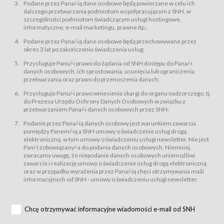
świadczy Usługi drogą elektroniczną w rozumieniu ustawy z dnia 18 lipca
Podane przez Pana/-ią dane osobowe będą powierzane w celu ich
2002 r. o świadczeniu usług drogą elektroniczną (Dz.U. z 2002 r., Nr 144, poz.
dalszego przetwarzania podmiotom współpracującym z SNH, w
1204, z późń. zm.). Usługi świadczone są nieodpłatnie.
szczególności podmiotom świadczącym usługi hostingowe,
usługę przeglądania i odczytywania przez Usługobiorców materiałów
informatyczne, e-mail marketingu, prawne itp.;
zamieszczanych w Serwisie,
Podane przez Pana/-ią dane osobowe będą przechowywane przez
usługę utrzymywania konta użytkownika w Serwisie,
okres 3 lat po zakończeniu świadczenia usług;
usługę newsletter,
Przysługuje Panu/-i prawo do żądania od SNH dostępu do Pana/-i
usługę zawierania na odległość umów nabycia Karnetów i Biletów,
danych osobowych, ich sprostowania, usunięcia lub ograniczenia
usługę zawierania na odległość umów sprzedaży w Sklepie.
przetwarzania oraz prawo do przenoszenia danych;
Usługodawca świadczy Usługi drogą elektroniczną w rozumieniu ustawy z
Przysługuje Panu/-i prawo wniesienia skargi do organu nadzorczego, tj.
dnia 18 lipca 2002 r. o świadczeniu usług drogą elektroniczną (Dz.U. z 2002
r., Nr 144, poz. 1204, z późń. zm.). Usługi świadczone są nieodpłatnie.
do Prezesa Urzędu Ochrony Danych Osobowych w związku z
przetwarzaniem Pana/-i danych osobowych przez SNH;
Na zasadach określonych w Regulaminie dostęp do Serwisu jest otwarty dla
każdego kto posiada możliwość połączenia z publiczną siecią Internet.
Podanie przez Pana/-ią danych osobowy jest warunkiem zawarcia
Usługobiorca przed rozpoczęciem korzystania z Serwisu jest zobowiązany
pomiędzy Panem/-ią a SNH umowy o świadczenie usług drogą
zapoznać się z Regulaminem. Założenie konta w Serwisie oraz zamówienie
elektroniczną, w tym umowy o świadczeniu usługi newsletter. Nie jest
usługi newsletter za pośrednictwem przeznaczonego do tego formularza
zamieszczonego na stronach Serwisu dostępnych dla wszystkich
Pan/-i zobowiązany/-a do podania danych osobowych. Niemniej,
Usługobiorców wymaga akceptacji postanowień Regulaminu.
zwracamy uwagę, że niepodanie danych osobowych uniemożliwi
Usługobiorca zobowiązany jest do przestrzegania postanowień Regulaminu
zawarcie i realizację umowy o świadczenie usług drogą elektroniczną
od chwili rozpoczęcia korzystania z Serwisu.
oraz w przypadku wyrażenia przez Pana/-ią chęci otrzymywania maili
informacyjnych od SNH - umowy o świadczeniu usługi newsletter.
Regulamin jest udostępniony Usługobiorcom nieodpłatnie za
pośrednictwem Serwisu w formie, która umożliwia jego pobranie,
utrwalenie i wydrukowanie.
§ 3
Chcę otrzymywać informacyjne wiadomości e-mail od SNH
Warunki techniczne korzystania z Usług
W celu prawidłowego i pełnego korzystania z Usług, Usługobiorcy powinni