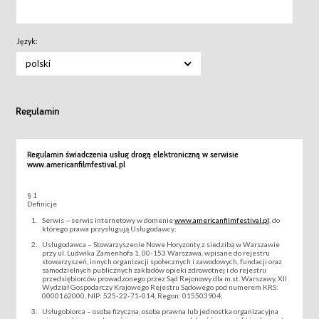
Język:
polski
Regulamin
Regulamin świadczenia usług drogą elektroniczną w serwisie
www.americanfilmfestival.pl
§ 1
Definicje
Serwis – serwis internetowy w domenie
www.americanfilmfestival.pl
, do
którego prawa przysługują Usługodawcy;
Usługodawca – Stowarzyszenie Nowe Horyzonty z siedzibą w Warszawie
przy ul. Ludwika Zamenhofa 1, 00-153 Warszawa, wpisane do rejestru
stowarzyszeń, innych organizacji społecznych i zawodowych, fundacji oraz
samodzielnych publicznych zakładów opieki zdrowotnej i do rejestru
przedsiębiorców prowadzonego przez Sąd Rejonowy dla m.st. Warszawy, XII
Wydział Gospodarczy Krajowego Rejestru Sądowego pod numerem KRS:
0000162000, NIP: 525-22-71-014, Regon: 015503904;
Usługobiorca – osoba fizyczna, osoba prawna lub jednostka organizacyjna