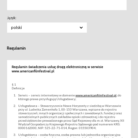
Język:
polski
Regulamin
Regulamin świadczenia usług drogą elektroniczną w serwisie
www.americanfilmfestival.pl
§ 1
Definicje
Serwis – serwis internetowy w domenie
www.americanfilmfestival.pl
, do
którego prawa przysługują Usługodawcy;
Usługodawca – Stowarzyszenie Nowe Horyzonty z siedzibą w Warszawie
przy ul. Ludwika Zamenhofa 1, 00-153 Warszawa, wpisane do rejestru
stowarzyszeń, innych organizacji społecznych i zawodowych, fundacji oraz
samodzielnych publicznych zakładów opieki zdrowotnej i do rejestru
przedsiębiorców prowadzonego przez Sąd Rejonowy dla m.st. Warszawy, XII
Wydział Gospodarczy Krajowego Rejestru Sądowego pod numerem KRS:
0000162000, NIP: 525-22-71-014, Regon: 015503904;
Usługobiorca – osoba fizyczna, osoba prawna lub jednostka organizacyjna