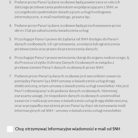
świadczy Usługi drogą elektroniczną w rozumieniu ustawy z dnia 18 lipca
Podane przez Pana/-ią dane osobowe będą powierzane w celu ich
2002 r. o świadczeniu usług drogą elektroniczną (Dz.U. z 2002 r., Nr 144, poz.
dalszego przetwarzania podmiotom współpracującym z SNH, w
1204, z późń. zm.). Usługi świadczone są nieodpłatnie.
szczególności podmiotom świadczącym usługi hostingowe,
usługę przeglądania i odczytywania przez Usługobiorców materiałów
informatyczne, e-mail marketingu, prawne itp.;
zamieszczanych w Serwisie,
Podane przez Pana/-ią dane osobowe będą przechowywane przez
usługę utrzymywania konta użytkownika w Serwisie,
okres 3 lat po zakończeniu świadczenia usług;
usługę newsletter,
Przysługuje Panu/-i prawo do żądania od SNH dostępu do Pana/-i
usługę zawierania na odległość umów nabycia Karnetów i Biletów,
danych osobowych, ich sprostowania, usunięcia lub ograniczenia
usługę zawierania na odległość umów sprzedaży w Sklepie.
przetwarzania oraz prawo do przenoszenia danych;
Usługodawca świadczy Usługi drogą elektroniczną w rozumieniu ustawy z
Przysługuje Panu/-i prawo wniesienia skargi do organu nadzorczego, tj.
dnia 18 lipca 2002 r. o świadczeniu usług drogą elektroniczną (Dz.U. z 2002
r., Nr 144, poz. 1204, z późń. zm.). Usługi świadczone są nieodpłatnie.
do Prezesa Urzędu Ochrony Danych Osobowych w związku z
przetwarzaniem Pana/-i danych osobowych przez SNH;
Na zasadach określonych w Regulaminie dostęp do Serwisu jest otwarty dla
każdego kto posiada możliwość połączenia z publiczną siecią Internet.
Podanie przez Pana/-ią danych osobowy jest warunkiem zawarcia
Usługobiorca przed rozpoczęciem korzystania z Serwisu jest zobowiązany
pomiędzy Panem/-ią a SNH umowy o świadczenie usług drogą
zapoznać się z Regulaminem. Założenie konta w Serwisie oraz zamówienie
elektroniczną, w tym umowy o świadczeniu usługi newsletter. Nie jest
usługi newsletter za pośrednictwem przeznaczonego do tego formularza
zamieszczonego na stronach Serwisu dostępnych dla wszystkich
Pan/-i zobowiązany/-a do podania danych osobowych. Niemniej,
Usługobiorców wymaga akceptacji postanowień Regulaminu.
zwracamy uwagę, że niepodanie danych osobowych uniemożliwi
Usługobiorca zobowiązany jest do przestrzegania postanowień Regulaminu
zawarcie i realizację umowy o świadczenie usług drogą elektroniczną
od chwili rozpoczęcia korzystania z Serwisu.
oraz w przypadku wyrażenia przez Pana/-ią chęci otrzymywania maili
informacyjnych od SNH - umowy o świadczeniu usługi newsletter.
Regulamin jest udostępniony Usługobiorcom nieodpłatnie za
pośrednictwem Serwisu w formie, która umożliwia jego pobranie,
utrwalenie i wydrukowanie.
§ 3
Chcę otrzymywać informacyjne wiadomości e-mail od SNH
Warunki techniczne korzystania z Usług
W celu prawidłowego i pełnego korzystania z Usług, Usługobiorcy powinni