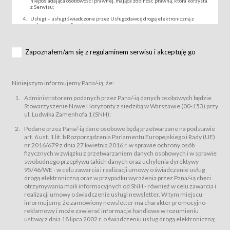
nieposiadająca osobowości prawnej, mająca zdolność prawną, która korzysta
z Serwisu;
Usługi – usługi świadczone przez Usługodawcę drogą elektroniczną z
wykorzystaniem Serwisu;
Wydarzenie – organizowany przez Usługodawcę festiwal filmowy, koncert
lub inna impreza, w której można uczestniczyć nabywając Karnet lub/i Bilet
za pośrednictwem Serwisu;
Zapoznałem/am się z regulaminem serwisu i akceptuję go
Karnety – wybrane dokumenty potwierdzające zawarcie umowy z
Usługodawcą i uprawniające do wzięcia udziału w Wydarzeniu,
przewidziane przez Usługodawcę dla danego Wydarzenia, tj. uprawniające
do uczestnictwa w seansach na festiwalach filmowych lub/i sprzedawane
Niniejszym informujemy Pana/-ią, że:
podmiotom z branży mediów i filmowej (Akredytacje);
Bilety – wybrane dokumenty potwierdzające zawarcie umowy z
Administratorem podanych przez Pana/-ią danych osobowych będzie
Usługodawcą i uprawniające do wzięcia udziału w Wydarzeniu,
Stowarzyszenie Nowe Horyzonty z siedzibą w Warszawie (00-153) przy
przewidziane przez Usługodawcę dla danego Wydarzenia, tj. uprawniające
ul. Ludwika Zamenhofa 1 (SNH);
do uczestnictwa w wielu albo w pojedynczych seansach filmowych,
wydarzeniach specjalnych i koncertach;
Podane przez Pana/-ią dane osobowe będą przetwarzane na podstawie
Sklep – sklep internetowy prowadzony przez Usługodawcę w Serwisie;
art. 6 ust. 1 lit. b Rozporządzenia Parlamentu Europejskiego i Rady (UE)
Regulamin – niniejszy regulamin.
nr 2016/679 z dnia 27 kwietnia 2016 r. w sprawie ochrony osób
fizycznych w związku z przetwarzaniem danych osobowych i w sprawie
§ 2
swobodnego przepływu takich danych oraz uchylenia dyrektywy
Postanowienia ogólne
95/46/WE - w celu zawarcia i realizacji umowy o świadczenie usług
Regulamin określa zasady:
drogą elektroniczną oraz w przypadku wyrażenia przez Pana/-ią chęci
świadczenia Usługobiorcom Usług przez Usługodawcę, z
otrzymywania maili informacyjnych od SNH - również w celu zawarcia i
zastrzeżeniem usług, o których mowa w ust. 2 pkt. 4 i 5 poniżej, których
realizacji umowy o świadczenie usługi newsletter. W tym miejscu
zasady świadczenia precyzują odrębne regulaminy,
informujemy, że zamówiony newsletter ma charakter promocyjno-
przetwarzania przez Usługodawcę danych osobowych Usługobiorców
reklamowy i może zawierać informacje handlowe w rozumieniu
będących osobami fizycznymi.
ustawy z dnia 18 lipca 2002 r. o świadczeniu usług drogą elektroniczną;
Usługodawca świadczy w szczególności następujące Usługi:Usługodawca