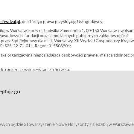
festival.pl
, do którego prawa przysługują Usługodawcy;
bą w Warszawie przy ul. Ludwika Zamenhofa 1, 00-153 Warszawa, wpisan
i zawodowych, fundacji oraz samodzielnych publicznych zakładów opieki
 przez Sąd Rejonowy dla m.st. Warszawy, XII Wydział Gospodarczy Krajo
P: 525-22-71-014, Regon: 015503904;
stka organizacyjna nieposiadająca osobowości prawnej, mająca zdolność p
ektroniczną z wykorzystaniem Serwisu;
filmowy, koncert lub inna impreza, w której można uczestniczyć nabywają
eptuję go
umowy z Usługodawcą i uprawniające do wzięcia udziału w Wydarzeniu,
tj. uprawniające do uczestnictwa w seansach na festiwalach filmowych lu
edytacje);
owy z Usługodawcą i uprawniające do wzięcia udziału w Wydarzeniu,
 tj. uprawniające do uczestnictwa w wielu albo w pojedynczych seansach
wych będzie Stowarzyszenie Nowe Horyzonty z siedzibą w Warszawie
ę w Serwisie;