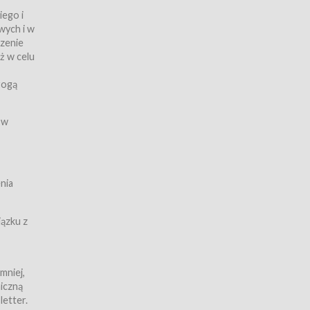
iego i
wych i w
czenie
ż w celu
rogą
ych
 w
wy z
nia
ązku z
mniej,
iczną
iczną
letter.