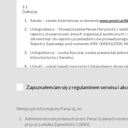
§ 1
Definicje
Serwis – serwis internetowy w domenie
www.americanfilm
Usługodawca – Stowarzyszenie Nowe Horyzonty z siedzi
rejestru stowarzyszeń, innych organizacji społecznych 
zdrowotnej i do rejestru przedsiębiorców prowadzonego
Rejestru Sądowego pod numerem KRS: 0000162000, NI
Usługobiorca – osoba fizyczna, osoba prawna lub jedno
która korzysta z Serwisu;
Usługi – usługi świadczone przez Usługodawcę drogą el
Wydarzenie – organizowany przez Usługodawcę festiwal 
Karnet lub/i Bilet za pośrednictwem Serwisu;
Zapoznałem/am się z regulaminem serwisu i akc
Karnety – wybrane dokumenty potwierdzające zawarcie 
przewidziane przez Usługodawcę dla danego Wydarzenia, 
sprzedawane podmiotom z branży mediów i filmowej (Akr
Bilety – wybrane dokumenty potwierdzające zawarcie um
Niniejszym informujemy Pana/-ią, że:
przewidziane przez Usługodawcę dla danego Wydarzenia,
filmowych, wydarzeniach specjalnych i koncertach;
Administratorem podanych przez Pana/-ią danych osobo
przy ul. Ludwika Zamenhofa 1 (SNH);
Sklep – sklep internetowy prowadzony przez Usługodawc