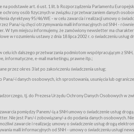
a podstawie art. 6 ust. 1 lit. b Rozporządzenia Parlamentu Europejsk
awie ochrony osób fizycznych w związku z przetwarzaniem danych osobo
nia dyrektywy 95/46/WE - w celu zawarcia i realizacji umowy o świad
zez Pana/-ią chęci otrzymywania maili informacyjnych od SNH - równie
tter. W tym miejscu informujemy, że zamówiony newsletter ma charakter
we w rozumieniu ustawy z dnia 18 lipca 2002 r. o świadczeniu usług d
 z zastrzeżeniem usług, o których mowa w ust. 2 pkt. 4 i 5 poniżej, któr
 celu ich dalszego przetwarzania podmiotom współpracującym z SNH,
ch Usługobiorców będących osobami fizycznymi.
 informatyczne, e-mail marketingu, prawne itp.;
ugi:Usługodawca świadczy Usługi drogą elektroniczną w rozumieniu usta
czną (Dz.U. z 2002 r., Nr 144, poz. 1204, z późń. zm.). Usługi świadczone są
e przez okres 3 lat po zakończeniu świadczenia usług;
 Pana/-i danych osobowych, ich sprostowania, usunięcia lub ogranicze
orców materiałów zamieszczanych w Serwisie,
,
 nadzorczego, tj. do Prezesa Urzędu Ochrony Danych Osobowych w zwi
tów i Biletów,
 zawarcia pomiędzy Panem/-ią a SNH umowy o świadczenie usług drogą
ter. Nie jest Pan/-i zobowiązany/-a do podania danych osobowych. Nie
klepie.
liwi zawarcie i realizację umowy o świadczenie usług drogą elektron
mieniu ustawy z dnia 18 lipca 2002 r. o świadczeniu usług drogą elektron
ywania maili informacyjnych od SNH - umowy o świadczeniu usługi news
świadczone są nieodpłatnie.