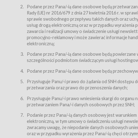
Regulamin – niniejszy regulamin.
Podane przez Pana/-ią dane osobowe będą przetwarzane n
Rady (UE) nr 2016/679 z dnia 27 kwietnia 2016 r. w spr
§ 2
sprawie swobodnego przepływu takich danych oraz uchyle
Postanowienia ogólne
usług drogą elektroniczną oraz w przypadku wyrażenia pr
Regulamin określa zasady:
zawarcia i realizacji umowy o świadczenie usługi newsle
promocyjno-reklamowy i może zawierać informacje handlo
świadczenia Usługobiorcom Usług przez Usługodawcę,
elektroniczną;
zasady świadczenia precyzują odrębne regulaminy,
Podane przez Pana/-ią dane osobowe będą powierzane w
przetwarzania przez Usługodawcę danych osobowy
szczególności podmiotom świadczącym usługi hostingowe,
Usługodawca świadczy w szczególności następujące Usł
dnia 18 lipca 2002 r. o świadczeniu usług drogą elektroni
Podane przez Pana/-ią dane osobowe będą przechowywan
nieodpłatnie.
Przysługuje Panu/-i prawo do żądania od SNH dostępu do
usługę przeglądania i odczytywania przez Usługobi
przetwarzania oraz prawo do przenoszenia danych;
usługę utrzymywania konta użytkownika w Serwisie
Przysługuje Panu/-i prawo wniesienia skargi do organu
usługę newsletter,
przetwarzaniem Pana/-i danych osobowych przez SNH;
usługę zawierania na odległość umów nabycia Karne
Podanie przez Pana/-ią danych osobowy jest warunkiem
elektroniczną, w tym umowy o świadczeniu usługi newslet
usługę zawierania na odległość umów sprzedaży w S
zwracamy uwagę, że niepodanie danych osobowych uniemoż
Usługodawca świadczy Usługi drogą elektroniczną w rozu
oraz w przypadku wyrażenia przez Pana/-ią chęci otrzym
(Dz.U. z 2002 r., Nr 144, poz. 1204, z późń. zm.). Usługi 