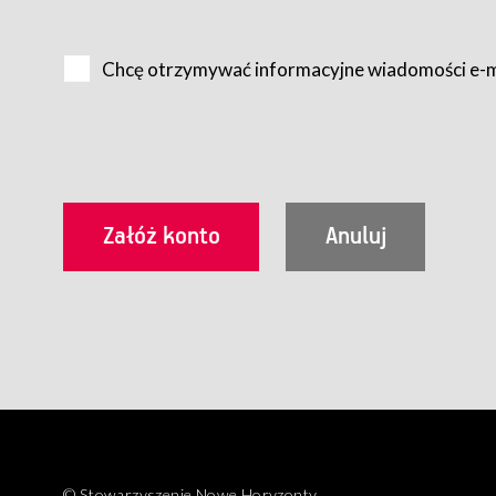
Na zasadach określonych w Regulaminie dostęp do Serwis
Internet.
Chcę otrzymywać informacyjne wiadomości e-
Usługobiorca przed rozpoczęciem korzystania z Serwisu 
zamówienie usługi newsletter za pośrednictwem przezn
dla wszystkich Usługobiorców wymaga akceptacji post
Usługobiorca zobowiązany jest do przestrzegania postan
Regulamin jest udostępniony Usługobiorcom nieodpłatni
utrwalenie i wydrukowanie.
§ 3
Warunki techniczne korzystania z Usług
W celu prawidłowego i pełnego korzystania z Usług, U
urządzeniem mającym dostęp do sieci Internet;
przeglądarką Firefox 8.0 lub wyższą, Chrome 11 lub 
parametrach.
Korzystanie ze wszystkich aplikacji Serwisu może być uz
§ 4
Zawarcie umowy o świadczenie Usług
© Stowarzyszenie Nowe Horyzonty