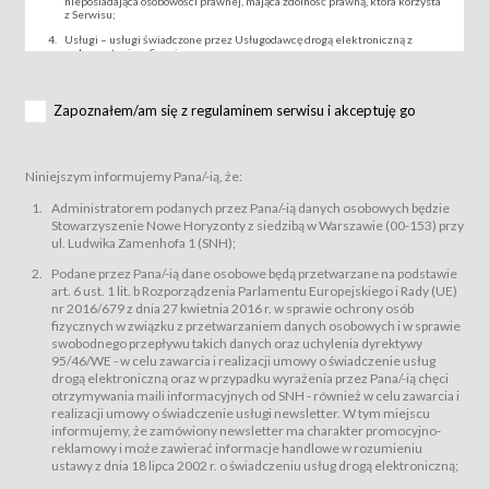
nieposiadająca osobowości prawnej, mająca zdolność prawną, która korzysta
z Serwisu;
Usługi – usługi świadczone przez Usługodawcę drogą elektroniczną z
wykorzystaniem Serwisu;
Wydarzenie – organizowany przez Usługodawcę festiwal filmowy, koncert
lub inna impreza, w której można uczestniczyć nabywając Karnet lub/i Bilet
za pośrednictwem Serwisu;
Zapoznałem/am się z regulaminem serwisu i akceptuję go
Karnety – wybrane dokumenty potwierdzające zawarcie umowy z
Usługodawcą i uprawniające do wzięcia udziału w Wydarzeniu,
przewidziane przez Usługodawcę dla danego Wydarzenia, tj. uprawniające
do uczestnictwa w seansach na festiwalach filmowych lub/i sprzedawane
Niniejszym informujemy Pana/-ią, że:
podmiotom z branży mediów i filmowej (Akredytacje);
Bilety – wybrane dokumenty potwierdzające zawarcie umowy z
Administratorem podanych przez Pana/-ią danych osobowych będzie
Usługodawcą i uprawniające do wzięcia udziału w Wydarzeniu,
Stowarzyszenie Nowe Horyzonty z siedzibą w Warszawie (00-153) przy
przewidziane przez Usługodawcę dla danego Wydarzenia, tj. uprawniające
ul. Ludwika Zamenhofa 1 (SNH);
do uczestnictwa w wielu albo w pojedynczych seansach filmowych,
wydarzeniach specjalnych i koncertach;
Podane przez Pana/-ią dane osobowe będą przetwarzane na podstawie
Sklep – sklep internetowy prowadzony przez Usługodawcę w Serwisie;
art. 6 ust. 1 lit. b Rozporządzenia Parlamentu Europejskiego i Rady (UE)
Regulamin – niniejszy regulamin.
nr 2016/679 z dnia 27 kwietnia 2016 r. w sprawie ochrony osób
fizycznych w związku z przetwarzaniem danych osobowych i w sprawie
§ 2
swobodnego przepływu takich danych oraz uchylenia dyrektywy
Postanowienia ogólne
95/46/WE - w celu zawarcia i realizacji umowy o świadczenie usług
Regulamin określa zasady:
drogą elektroniczną oraz w przypadku wyrażenia przez Pana/-ią chęci
świadczenia Usługobiorcom Usług przez Usługodawcę, z
otrzymywania maili informacyjnych od SNH - również w celu zawarcia i
zastrzeżeniem usług, o których mowa w ust. 2 pkt. 4 i 5 poniżej, których
realizacji umowy o świadczenie usługi newsletter. W tym miejscu
zasady świadczenia precyzują odrębne regulaminy,
informujemy, że zamówiony newsletter ma charakter promocyjno-
przetwarzania przez Usługodawcę danych osobowych Usługobiorców
reklamowy i może zawierać informacje handlowe w rozumieniu
będących osobami fizycznymi.
ustawy z dnia 18 lipca 2002 r. o świadczeniu usług drogą elektroniczną;
Usługodawca świadczy w szczególności następujące Usługi:Usługodawca