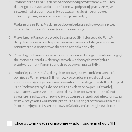
świadczy Usługi drogą elektroniczną w rozumieniu ustawy z dnia 18 lipca
Podane przez Pana/-ią dane osobowe będą powierzane w celu ich
2002 r. o świadczeniu usług drogą elektroniczną (Dz.U. z 2002 r., Nr 144, poz.
dalszego przetwarzania podmiotom współpracującym z SNH, w
1204, z późń. zm.). Usługi świadczone są nieodpłatnie.
szczególności podmiotom świadczącym usługi hostingowe,
usługę przeglądania i odczytywania przez Usługobiorców materiałów
informatyczne, e-mail marketingu, prawne itp.;
zamieszczanych w Serwisie,
Podane przez Pana/-ią dane osobowe będą przechowywane przez
usługę utrzymywania konta użytkownika w Serwisie,
okres 3 lat po zakończeniu świadczenia usług;
usługę newsletter,
Przysługuje Panu/-i prawo do żądania od SNH dostępu do Pana/-i
usługę zawierania na odległość umów nabycia Karnetów i Biletów,
danych osobowych, ich sprostowania, usunięcia lub ograniczenia
usługę zawierania na odległość umów sprzedaży w Sklepie.
przetwarzania oraz prawo do przenoszenia danych;
Usługodawca świadczy Usługi drogą elektroniczną w rozumieniu ustawy z
Przysługuje Panu/-i prawo wniesienia skargi do organu nadzorczego, tj.
dnia 18 lipca 2002 r. o świadczeniu usług drogą elektroniczną (Dz.U. z 2002
r., Nr 144, poz. 1204, z późń. zm.). Usługi świadczone są nieodpłatnie.
do Prezesa Urzędu Ochrony Danych Osobowych w związku z
przetwarzaniem Pana/-i danych osobowych przez SNH;
Na zasadach określonych w Regulaminie dostęp do Serwisu jest otwarty dla
każdego kto posiada możliwość połączenia z publiczną siecią Internet.
Podanie przez Pana/-ią danych osobowy jest warunkiem zawarcia
Usługobiorca przed rozpoczęciem korzystania z Serwisu jest zobowiązany
pomiędzy Panem/-ią a SNH umowy o świadczenie usług drogą
zapoznać się z Regulaminem. Założenie konta w Serwisie oraz zamówienie
elektroniczną, w tym umowy o świadczeniu usługi newsletter. Nie jest
usługi newsletter za pośrednictwem przeznaczonego do tego formularza
zamieszczonego na stronach Serwisu dostępnych dla wszystkich
Pan/-i zobowiązany/-a do podania danych osobowych. Niemniej,
Usługobiorców wymaga akceptacji postanowień Regulaminu.
zwracamy uwagę, że niepodanie danych osobowych uniemożliwi
Usługobiorca zobowiązany jest do przestrzegania postanowień Regulaminu
zawarcie i realizację umowy o świadczenie usług drogą elektroniczną
od chwili rozpoczęcia korzystania z Serwisu.
oraz w przypadku wyrażenia przez Pana/-ią chęci otrzymywania maili
informacyjnych od SNH - umowy o świadczeniu usługi newsletter.
Regulamin jest udostępniony Usługobiorcom nieodpłatnie za
pośrednictwem Serwisu w formie, która umożliwia jego pobranie,
utrwalenie i wydrukowanie.
§ 3
Chcę otrzymywać informacyjne wiadomości e-mail od SNH
Warunki techniczne korzystania z Usług
W celu prawidłowego i pełnego korzystania z Usług, Usługobiorcy powinni