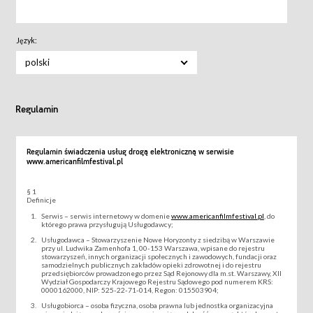
Język:
polski
Regulamin
Regulamin świadczenia usług drogą elektroniczną w serwisie
www.americanfilmfestival.pl
§ 1
Definicje
Serwis – serwis internetowy w domenie
www.americanfilmfestival.pl
, do
którego prawa przysługują Usługodawcy;
Usługodawca – Stowarzyszenie Nowe Horyzonty z siedzibą w Warszawie
przy ul. Ludwika Zamenhofa 1, 00-153 Warszawa, wpisane do rejestru
stowarzyszeń, innych organizacji społecznych i zawodowych, fundacji oraz
samodzielnych publicznych zakładów opieki zdrowotnej i do rejestru
przedsiębiorców prowadzonego przez Sąd Rejonowy dla m.st. Warszawy, XII
Wydział Gospodarczy Krajowego Rejestru Sądowego pod numerem KRS:
0000162000, NIP: 525-22-71-014, Regon: 015503904;
Usługobiorca – osoba fizyczna, osoba prawna lub jednostka organizacyjna