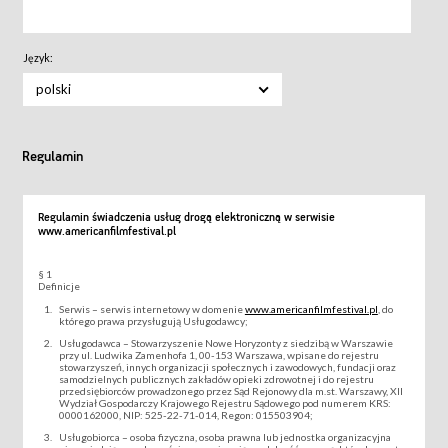
Język:
polski
Regulamin
Regulamin świadczenia usług drogą elektroniczną w serwisie
www.americanfilmfestival.pl
§ 1
Definicje
Serwis – serwis internetowy w domenie
www.americanfilmfestival.pl
, do
którego prawa przysługują Usługodawcy;
Usługodawca – Stowarzyszenie Nowe Horyzonty z siedzibą w Warszawie
przy ul. Ludwika Zamenhofa 1, 00-153 Warszawa, wpisane do rejestru
stowarzyszeń, innych organizacji społecznych i zawodowych, fundacji oraz
samodzielnych publicznych zakładów opieki zdrowotnej i do rejestru
przedsiębiorców prowadzonego przez Sąd Rejonowy dla m.st. Warszawy, XII
Wydział Gospodarczy Krajowego Rejestru Sądowego pod numerem KRS:
0000162000, NIP: 525-22-71-014, Regon: 015503904;
Usługobiorca – osoba fizyczna, osoba prawna lub jednostka organizacyjna