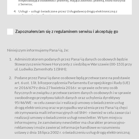
nieposiadająca osobowości prawnej, mająca zdolność prawną, która korzysta
z Serwisu;
Usługi – usługi świadczone przez Usługodawcę drogą elektroniczną z
wykorzystaniem Serwisu;
Wydarzenie – organizowany przez Usługodawcę festiwal filmowy, koncert
lub inna impreza, w której można uczestniczyć nabywając Karnet lub/i Bilet
za pośrednictwem Serwisu;
Zapoznałem/am się z regulaminem serwisu i akceptuję go
Karnety – wybrane dokumenty potwierdzające zawarcie umowy z
Usługodawcą i uprawniające do wzięcia udziału w Wydarzeniu,
przewidziane przez Usługodawcę dla danego Wydarzenia, tj. uprawniające
do uczestnictwa w seansach na festiwalach filmowych lub/i sprzedawane
Niniejszym informujemy Pana/-ią, że:
podmiotom z branży mediów i filmowej (Akredytacje);
Bilety – wybrane dokumenty potwierdzające zawarcie umowy z
Administratorem podanych przez Pana/-ią danych osobowych będzie
Usługodawcą i uprawniające do wzięcia udziału w Wydarzeniu,
Stowarzyszenie Nowe Horyzonty z siedzibą w Warszawie (00-153) przy
przewidziane przez Usługodawcę dla danego Wydarzenia, tj. uprawniające
ul. Ludwika Zamenhofa 1 (SNH);
do uczestnictwa w wielu albo w pojedynczych seansach filmowych,
wydarzeniach specjalnych i koncertach;
Podane przez Pana/-ią dane osobowe będą przetwarzane na podstawie
Sklep – sklep internetowy prowadzony przez Usługodawcę w Serwisie;
art. 6 ust. 1 lit. b Rozporządzenia Parlamentu Europejskiego i Rady (UE)
Regulamin – niniejszy regulamin.
nr 2016/679 z dnia 27 kwietnia 2016 r. w sprawie ochrony osób
fizycznych w związku z przetwarzaniem danych osobowych i w sprawie
§ 2
swobodnego przepływu takich danych oraz uchylenia dyrektywy
Postanowienia ogólne
95/46/WE - w celu zawarcia i realizacji umowy o świadczenie usług
Regulamin określa zasady:
drogą elektroniczną oraz w przypadku wyrażenia przez Pana/-ią chęci
świadczenia Usługobiorcom Usług przez Usługodawcę, z
otrzymywania maili informacyjnych od SNH - również w celu zawarcia i
zastrzeżeniem usług, o których mowa w ust. 2 pkt. 4 i 5 poniżej, których
realizacji umowy o świadczenie usługi newsletter. W tym miejscu
zasady świadczenia precyzują odrębne regulaminy,
informujemy, że zamówiony newsletter ma charakter promocyjno-
przetwarzania przez Usługodawcę danych osobowych Usługobiorców
reklamowy i może zawierać informacje handlowe w rozumieniu
będących osobami fizycznymi.
ustawy z dnia 18 lipca 2002 r. o świadczeniu usług drogą elektroniczną;
Usługodawca świadczy w szczególności następujące Usługi:Usługodawca