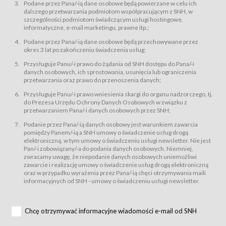
świadczy Usługi drogą elektroniczną w rozumieniu ustawy z dnia 18 lipca
Podane przez Pana/-ią dane osobowe będą powierzane w celu ich
2002 r. o świadczeniu usług drogą elektroniczną (Dz.U. z 2002 r., Nr 144, poz.
dalszego przetwarzania podmiotom współpracującym z SNH, w
1204, z późń. zm.). Usługi świadczone są nieodpłatnie.
szczególności podmiotom świadczącym usługi hostingowe,
usługę przeglądania i odczytywania przez Usługobiorców materiałów
informatyczne, e-mail marketingu, prawne itp.;
zamieszczanych w Serwisie,
Podane przez Pana/-ią dane osobowe będą przechowywane przez
usługę utrzymywania konta użytkownika w Serwisie,
okres 3 lat po zakończeniu świadczenia usług;
usługę newsletter,
Przysługuje Panu/-i prawo do żądania od SNH dostępu do Pana/-i
usługę zawierania na odległość umów nabycia Karnetów i Biletów,
danych osobowych, ich sprostowania, usunięcia lub ograniczenia
usługę zawierania na odległość umów sprzedaży w Sklepie.
przetwarzania oraz prawo do przenoszenia danych;
Usługodawca świadczy Usługi drogą elektroniczną w rozumieniu ustawy z
Przysługuje Panu/-i prawo wniesienia skargi do organu nadzorczego, tj.
dnia 18 lipca 2002 r. o świadczeniu usług drogą elektroniczną (Dz.U. z 2002
r., Nr 144, poz. 1204, z późń. zm.). Usługi świadczone są nieodpłatnie.
do Prezesa Urzędu Ochrony Danych Osobowych w związku z
przetwarzaniem Pana/-i danych osobowych przez SNH;
Na zasadach określonych w Regulaminie dostęp do Serwisu jest otwarty dla
każdego kto posiada możliwość połączenia z publiczną siecią Internet.
Podanie przez Pana/-ią danych osobowy jest warunkiem zawarcia
Usługobiorca przed rozpoczęciem korzystania z Serwisu jest zobowiązany
pomiędzy Panem/-ią a SNH umowy o świadczenie usług drogą
zapoznać się z Regulaminem. Założenie konta w Serwisie oraz zamówienie
elektroniczną, w tym umowy o świadczeniu usługi newsletter. Nie jest
usługi newsletter za pośrednictwem przeznaczonego do tego formularza
zamieszczonego na stronach Serwisu dostępnych dla wszystkich
Pan/-i zobowiązany/-a do podania danych osobowych. Niemniej,
Usługobiorców wymaga akceptacji postanowień Regulaminu.
zwracamy uwagę, że niepodanie danych osobowych uniemożliwi
Usługobiorca zobowiązany jest do przestrzegania postanowień Regulaminu
zawarcie i realizację umowy o świadczenie usług drogą elektroniczną
od chwili rozpoczęcia korzystania z Serwisu.
oraz w przypadku wyrażenia przez Pana/-ią chęci otrzymywania maili
informacyjnych od SNH - umowy o świadczeniu usługi newsletter.
Regulamin jest udostępniony Usługobiorcom nieodpłatnie za
pośrednictwem Serwisu w formie, która umożliwia jego pobranie,
utrwalenie i wydrukowanie.
§ 3
Chcę otrzymywać informacyjne wiadomości e-mail od SNH
Warunki techniczne korzystania z Usług
W celu prawidłowego i pełnego korzystania z Usług, Usługobiorcy powinni