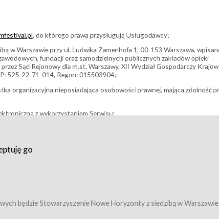
festival.pl
, do którego prawa przysługują Usługodawcy;
bą w Warszawie przy ul. Ludwika Zamenhofa 1, 00-153 Warszawa, wpisan
i zawodowych, fundacji oraz samodzielnych publicznych zakładów opieki
 przez Sąd Rejonowy dla m.st. Warszawy, XII Wydział Gospodarczy Krajo
P: 525-22-71-014, Regon: 015503904;
stka organizacyjna nieposiadająca osobowości prawnej, mająca zdolność p
ektroniczną z wykorzystaniem Serwisu;
filmowy, koncert lub inna impreza, w której można uczestniczyć nabywają
eptuję go
umowy z Usługodawcą i uprawniające do wzięcia udziału w Wydarzeniu,
tj. uprawniające do uczestnictwa w seansach na festiwalach filmowych lu
edytacje);
owy z Usługodawcą i uprawniające do wzięcia udziału w Wydarzeniu,
 tj. uprawniające do uczestnictwa w wielu albo w pojedynczych seansach
wych będzie Stowarzyszenie Nowe Horyzonty z siedzibą w Warszawie
ę w Serwisie;