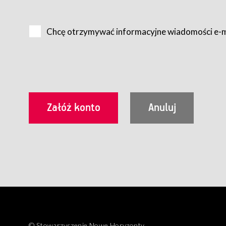
Na zasadach określonych w Regulaminie dostęp do Serwis
Internet.
Chcę otrzymywać informacyjne wiadomości e-
Usługobiorca przed rozpoczęciem korzystania z Serwisu 
zamówienie usługi newsletter za pośrednictwem przezn
dla wszystkich Usługobiorców wymaga akceptacji post
Usługobiorca zobowiązany jest do przestrzegania postan
Regulamin jest udostępniony Usługobiorcom nieodpłatni
utrwalenie i wydrukowanie.
§ 3
Warunki techniczne korzystania z Usług
W celu prawidłowego i pełnego korzystania z Usług, U
urządzeniem mającym dostęp do sieci Internet;
przeglądarką Firefox 8.0 lub wyższą, Chrome 11 lub 
parametrach.
Korzystanie ze wszystkich aplikacji Serwisu może być uz
§ 4
Zawarcie umowy o świadczenie Usług
© Stowarzyszenie Nowe Horyzonty