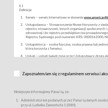
§ 1
Definicje
Serwis – serwis internetowy w domenie
www.americanfilm
Usługodawca – Stowarzyszenie Nowe Horyzonty z siedzi
rejestru stowarzyszeń, innych organizacji społecznych 
zdrowotnej i do rejestru przedsiębiorców prowadzonego
Rejestru Sądowego pod numerem KRS: 0000162000, NI
Usługobiorca – osoba fizyczna, osoba prawna lub jedno
która korzysta z Serwisu;
Usługi – usługi świadczone przez Usługodawcę drogą el
Wydarzenie – organizowany przez Usługodawcę festiwal 
Karnet lub/i Bilet za pośrednictwem Serwisu;
Zapoznałem/am się z regulaminem serwisu i akc
Karnety – wybrane dokumenty potwierdzające zawarcie 
przewidziane przez Usługodawcę dla danego Wydarzenia, 
sprzedawane podmiotom z branży mediów i filmowej (Akr
Bilety – wybrane dokumenty potwierdzające zawarcie um
Niniejszym informujemy Pana/-ią, że:
przewidziane przez Usługodawcę dla danego Wydarzenia,
filmowych, wydarzeniach specjalnych i koncertach;
Administratorem podanych przez Pana/-ią danych osobo
przy ul. Ludwika Zamenhofa 1 (SNH);
Sklep – sklep internetowy prowadzony przez Usługodawc