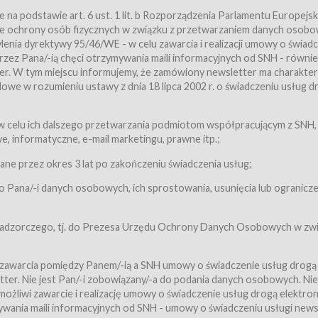
a podstawie art. 6 ust. 1 lit. b Rozporządzenia Parlamentu Europejsk
awie ochrony osób fizycznych w związku z przetwarzaniem danych osobo
nia dyrektywy 95/46/WE - w celu zawarcia i realizacji umowy o świad
zez Pana/-ią chęci otrzymywania maili informacyjnych od SNH - równie
tter. W tym miejscu informujemy, że zamówiony newsletter ma charakter
we w rozumieniu ustawy z dnia 18 lipca 2002 r. o świadczeniu usług d
 z zastrzeżeniem usług, o których mowa w ust. 2 pkt. 4 i 5 poniżej, któr
 celu ich dalszego przetwarzania podmiotom współpracującym z SNH,
ch Usługobiorców będących osobami fizycznymi.
 informatyczne, e-mail marketingu, prawne itp.;
ugi:Usługodawca świadczy Usługi drogą elektroniczną w rozumieniu usta
czną (Dz.U. z 2002 r., Nr 144, poz. 1204, z późń. zm.). Usługi świadczone są
e przez okres 3 lat po zakończeniu świadczenia usług;
 Pana/-i danych osobowych, ich sprostowania, usunięcia lub ogranicze
orców materiałów zamieszczanych w Serwisie,
,
 nadzorczego, tj. do Prezesa Urzędu Ochrony Danych Osobowych w zwi
tów i Biletów,
 zawarcia pomiędzy Panem/-ią a SNH umowy o świadczenie usług drogą
ter. Nie jest Pan/-i zobowiązany/-a do podania danych osobowych. Nie
klepie.
liwi zawarcie i realizację umowy o świadczenie usług drogą elektron
mieniu ustawy z dnia 18 lipca 2002 r. o świadczeniu usług drogą elektron
ywania maili informacyjnych od SNH - umowy o świadczeniu usługi news
świadczone są nieodpłatnie.