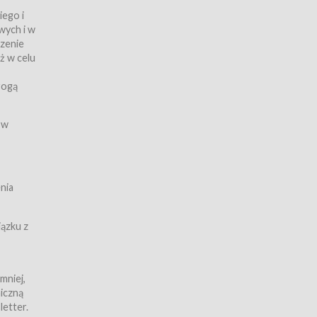
iego i
wych i w
czenie
ż w celu
rogą
ych
 w
wy z
nia
ązku z
mniej,
iczną
iczną
letter.