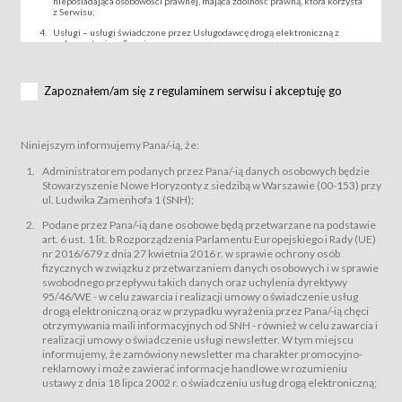
nieposiadająca osobowości prawnej, mająca zdolność prawną, która korzysta
z Serwisu;
Usługi – usługi świadczone przez Usługodawcę drogą elektroniczną z
wykorzystaniem Serwisu;
Wydarzenie – organizowany przez Usługodawcę festiwal filmowy, koncert
lub inna impreza, w której można uczestniczyć nabywając Karnet lub/i Bilet
za pośrednictwem Serwisu;
Zapoznałem/am się z regulaminem serwisu i akceptuję go
Karnety – wybrane dokumenty potwierdzające zawarcie umowy z
Usługodawcą i uprawniające do wzięcia udziału w Wydarzeniu,
przewidziane przez Usługodawcę dla danego Wydarzenia, tj. uprawniające
do uczestnictwa w seansach na festiwalach filmowych lub/i sprzedawane
Niniejszym informujemy Pana/-ią, że:
podmiotom z branży mediów i filmowej (Akredytacje);
Bilety – wybrane dokumenty potwierdzające zawarcie umowy z
Administratorem podanych przez Pana/-ią danych osobowych będzie
Usługodawcą i uprawniające do wzięcia udziału w Wydarzeniu,
Stowarzyszenie Nowe Horyzonty z siedzibą w Warszawie (00-153) przy
przewidziane przez Usługodawcę dla danego Wydarzenia, tj. uprawniające
ul. Ludwika Zamenhofa 1 (SNH);
do uczestnictwa w wielu albo w pojedynczych seansach filmowych,
wydarzeniach specjalnych i koncertach;
Podane przez Pana/-ią dane osobowe będą przetwarzane na podstawie
Sklep – sklep internetowy prowadzony przez Usługodawcę w Serwisie;
art. 6 ust. 1 lit. b Rozporządzenia Parlamentu Europejskiego i Rady (UE)
Regulamin – niniejszy regulamin.
nr 2016/679 z dnia 27 kwietnia 2016 r. w sprawie ochrony osób
fizycznych w związku z przetwarzaniem danych osobowych i w sprawie
§ 2
swobodnego przepływu takich danych oraz uchylenia dyrektywy
Postanowienia ogólne
95/46/WE - w celu zawarcia i realizacji umowy o świadczenie usług
Regulamin określa zasady:
drogą elektroniczną oraz w przypadku wyrażenia przez Pana/-ią chęci
świadczenia Usługobiorcom Usług przez Usługodawcę, z
otrzymywania maili informacyjnych od SNH - również w celu zawarcia i
zastrzeżeniem usług, o których mowa w ust. 2 pkt. 4 i 5 poniżej, których
realizacji umowy o świadczenie usługi newsletter. W tym miejscu
zasady świadczenia precyzują odrębne regulaminy,
informujemy, że zamówiony newsletter ma charakter promocyjno-
przetwarzania przez Usługodawcę danych osobowych Usługobiorców
reklamowy i może zawierać informacje handlowe w rozumieniu
będących osobami fizycznymi.
ustawy z dnia 18 lipca 2002 r. o świadczeniu usług drogą elektroniczną;
Usługodawca świadczy w szczególności następujące Usługi:Usługodawca