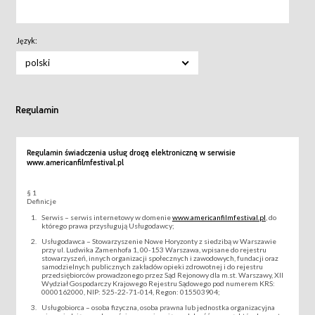
Język:
polski
Regulamin
Regulamin świadczenia usług drogą elektroniczną w serwisie
www.americanfilmfestival.pl
§ 1
Definicje
Serwis – serwis internetowy w domenie
www.americanfilmfestival.pl
, do
którego prawa przysługują Usługodawcy;
Usługodawca – Stowarzyszenie Nowe Horyzonty z siedzibą w Warszawie
przy ul. Ludwika Zamenhofa 1, 00-153 Warszawa, wpisane do rejestru
stowarzyszeń, innych organizacji społecznych i zawodowych, fundacji oraz
samodzielnych publicznych zakładów opieki zdrowotnej i do rejestru
przedsiębiorców prowadzonego przez Sąd Rejonowy dla m.st. Warszawy, XII
Wydział Gospodarczy Krajowego Rejestru Sądowego pod numerem KRS:
0000162000, NIP: 525-22-71-014, Regon: 015503904;
Usługobiorca – osoba fizyczna, osoba prawna lub jednostka organizacyjna