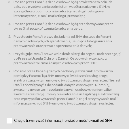
świadczy Usługi drogą elektroniczną w rozumieniu ustawy z dnia 18 lipca
Podane przez Pana/-ią dane osobowe będą powierzane w celu ich
2002 r. o świadczeniu usług drogą elektroniczną (Dz.U. z 2002 r., Nr 144, poz.
dalszego przetwarzania podmiotom współpracującym z SNH, w
1204, z późń. zm.). Usługi świadczone są nieodpłatnie.
szczególności podmiotom świadczącym usługi hostingowe,
usługę przeglądania i odczytywania przez Usługobiorców materiałów
informatyczne, e-mail marketingu, prawne itp.;
zamieszczanych w Serwisie,
Podane przez Pana/-ią dane osobowe będą przechowywane przez
usługę utrzymywania konta użytkownika w Serwisie,
okres 3 lat po zakończeniu świadczenia usług;
usługę newsletter,
Przysługuje Panu/-i prawo do żądania od SNH dostępu do Pana/-i
usługę zawierania na odległość umów nabycia Karnetów i Biletów,
danych osobowych, ich sprostowania, usunięcia lub ograniczenia
usługę zawierania na odległość umów sprzedaży w Sklepie.
przetwarzania oraz prawo do przenoszenia danych;
Usługodawca świadczy Usługi drogą elektroniczną w rozumieniu ustawy z
Przysługuje Panu/-i prawo wniesienia skargi do organu nadzorczego, tj.
dnia 18 lipca 2002 r. o świadczeniu usług drogą elektroniczną (Dz.U. z 2002
r., Nr 144, poz. 1204, z późń. zm.). Usługi świadczone są nieodpłatnie.
do Prezesa Urzędu Ochrony Danych Osobowych w związku z
przetwarzaniem Pana/-i danych osobowych przez SNH;
Na zasadach określonych w Regulaminie dostęp do Serwisu jest otwarty dla
każdego kto posiada możliwość połączenia z publiczną siecią Internet.
Podanie przez Pana/-ią danych osobowy jest warunkiem zawarcia
Usługobiorca przed rozpoczęciem korzystania z Serwisu jest zobowiązany
pomiędzy Panem/-ią a SNH umowy o świadczenie usług drogą
zapoznać się z Regulaminem. Założenie konta w Serwisie oraz zamówienie
elektroniczną, w tym umowy o świadczeniu usługi newsletter. Nie jest
usługi newsletter za pośrednictwem przeznaczonego do tego formularza
zamieszczonego na stronach Serwisu dostępnych dla wszystkich
Pan/-i zobowiązany/-a do podania danych osobowych. Niemniej,
Usługobiorców wymaga akceptacji postanowień Regulaminu.
zwracamy uwagę, że niepodanie danych osobowych uniemożliwi
Usługobiorca zobowiązany jest do przestrzegania postanowień Regulaminu
zawarcie i realizację umowy o świadczenie usług drogą elektroniczną
od chwili rozpoczęcia korzystania z Serwisu.
oraz w przypadku wyrażenia przez Pana/-ią chęci otrzymywania maili
informacyjnych od SNH - umowy o świadczeniu usługi newsletter.
Regulamin jest udostępniony Usługobiorcom nieodpłatnie za
pośrednictwem Serwisu w formie, która umożliwia jego pobranie,
utrwalenie i wydrukowanie.
§ 3
Chcę otrzymywać informacyjne wiadomości e-mail od SNH
Warunki techniczne korzystania z Usług
W celu prawidłowego i pełnego korzystania z Usług, Usługobiorcy powinni