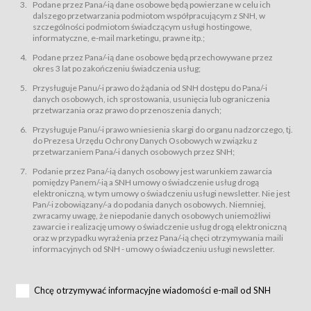
świadczy Usługi drogą elektroniczną w rozumieniu ustawy z dnia 18 lipca
Podane przez Pana/-ią dane osobowe będą powierzane w celu ich
2002 r. o świadczeniu usług drogą elektroniczną (Dz.U. z 2002 r., Nr 144, poz.
dalszego przetwarzania podmiotom współpracującym z SNH, w
1204, z późń. zm.). Usługi świadczone są nieodpłatnie.
szczególności podmiotom świadczącym usługi hostingowe,
usługę przeglądania i odczytywania przez Usługobiorców materiałów
informatyczne, e-mail marketingu, prawne itp.;
zamieszczanych w Serwisie,
Podane przez Pana/-ią dane osobowe będą przechowywane przez
usługę utrzymywania konta użytkownika w Serwisie,
okres 3 lat po zakończeniu świadczenia usług;
usługę newsletter,
Przysługuje Panu/-i prawo do żądania od SNH dostępu do Pana/-i
usługę zawierania na odległość umów nabycia Karnetów i Biletów,
danych osobowych, ich sprostowania, usunięcia lub ograniczenia
usługę zawierania na odległość umów sprzedaży w Sklepie.
przetwarzania oraz prawo do przenoszenia danych;
Usługodawca świadczy Usługi drogą elektroniczną w rozumieniu ustawy z
Przysługuje Panu/-i prawo wniesienia skargi do organu nadzorczego, tj.
dnia 18 lipca 2002 r. o świadczeniu usług drogą elektroniczną (Dz.U. z 2002
r., Nr 144, poz. 1204, z późń. zm.). Usługi świadczone są nieodpłatnie.
do Prezesa Urzędu Ochrony Danych Osobowych w związku z
przetwarzaniem Pana/-i danych osobowych przez SNH;
Na zasadach określonych w Regulaminie dostęp do Serwisu jest otwarty dla
każdego kto posiada możliwość połączenia z publiczną siecią Internet.
Podanie przez Pana/-ią danych osobowy jest warunkiem zawarcia
Usługobiorca przed rozpoczęciem korzystania z Serwisu jest zobowiązany
pomiędzy Panem/-ią a SNH umowy o świadczenie usług drogą
zapoznać się z Regulaminem. Założenie konta w Serwisie oraz zamówienie
elektroniczną, w tym umowy o świadczeniu usługi newsletter. Nie jest
usługi newsletter za pośrednictwem przeznaczonego do tego formularza
zamieszczonego na stronach Serwisu dostępnych dla wszystkich
Pan/-i zobowiązany/-a do podania danych osobowych. Niemniej,
Usługobiorców wymaga akceptacji postanowień Regulaminu.
zwracamy uwagę, że niepodanie danych osobowych uniemożliwi
Usługobiorca zobowiązany jest do przestrzegania postanowień Regulaminu
zawarcie i realizację umowy o świadczenie usług drogą elektroniczną
od chwili rozpoczęcia korzystania z Serwisu.
oraz w przypadku wyrażenia przez Pana/-ią chęci otrzymywania maili
informacyjnych od SNH - umowy o świadczeniu usługi newsletter.
Regulamin jest udostępniony Usługobiorcom nieodpłatnie za
pośrednictwem Serwisu w formie, która umożliwia jego pobranie,
utrwalenie i wydrukowanie.
§ 3
Chcę otrzymywać informacyjne wiadomości e-mail od SNH
Warunki techniczne korzystania z Usług
W celu prawidłowego i pełnego korzystania z Usług, Usługobiorcy powinni