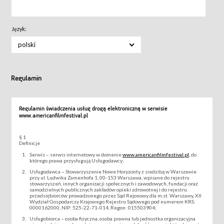
Język:
polski
Regulamin
Regulamin świadczenia usług drogą elektroniczną w serwisie
www.americanfilmfestival.pl
§ 1
Definicje
Serwis – serwis internetowy w domenie
www.americanfilmfestival.pl
, do
którego prawa przysługują Usługodawcy;
Usługodawca – Stowarzyszenie Nowe Horyzonty z siedzibą w Warszawie
przy ul. Ludwika Zamenhofa 1, 00-153 Warszawa, wpisane do rejestru
stowarzyszeń, innych organizacji społecznych i zawodowych, fundacji oraz
samodzielnych publicznych zakładów opieki zdrowotnej i do rejestru
przedsiębiorców prowadzonego przez Sąd Rejonowy dla m.st. Warszawy, XII
Wydział Gospodarczy Krajowego Rejestru Sądowego pod numerem KRS:
0000162000, NIP: 525-22-71-014, Regon: 015503904;
Usługobiorca – osoba fizyczna, osoba prawna lub jednostka organizacyjna