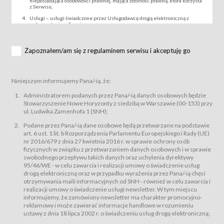
nieposiadająca osobowości prawnej, mająca zdolność prawną, która korzysta
z Serwisu;
Usługi – usługi świadczone przez Usługodawcę drogą elektroniczną z
wykorzystaniem Serwisu;
Wydarzenie – organizowany przez Usługodawcę festiwal filmowy, koncert
lub inna impreza, w której można uczestniczyć nabywając Karnet lub/i Bilet
za pośrednictwem Serwisu;
Zapoznałem/am się z regulaminem serwisu i akceptuję go
Karnety – wybrane dokumenty potwierdzające zawarcie umowy z
Usługodawcą i uprawniające do wzięcia udziału w Wydarzeniu,
przewidziane przez Usługodawcę dla danego Wydarzenia, tj. uprawniające
do uczestnictwa w seansach na festiwalach filmowych lub/i sprzedawane
Niniejszym informujemy Pana/-ią, że:
podmiotom z branży mediów i filmowej (Akredytacje);
Bilety – wybrane dokumenty potwierdzające zawarcie umowy z
Administratorem podanych przez Pana/-ią danych osobowych będzie
Usługodawcą i uprawniające do wzięcia udziału w Wydarzeniu,
Stowarzyszenie Nowe Horyzonty z siedzibą w Warszawie (00-153) przy
przewidziane przez Usługodawcę dla danego Wydarzenia, tj. uprawniające
ul. Ludwika Zamenhofa 1 (SNH);
do uczestnictwa w wielu albo w pojedynczych seansach filmowych,
wydarzeniach specjalnych i koncertach;
Podane przez Pana/-ią dane osobowe będą przetwarzane na podstawie
Sklep – sklep internetowy prowadzony przez Usługodawcę w Serwisie;
art. 6 ust. 1 lit. b Rozporządzenia Parlamentu Europejskiego i Rady (UE)
Regulamin – niniejszy regulamin.
nr 2016/679 z dnia 27 kwietnia 2016 r. w sprawie ochrony osób
fizycznych w związku z przetwarzaniem danych osobowych i w sprawie
§ 2
swobodnego przepływu takich danych oraz uchylenia dyrektywy
Postanowienia ogólne
95/46/WE - w celu zawarcia i realizacji umowy o świadczenie usług
Regulamin określa zasady:
drogą elektroniczną oraz w przypadku wyrażenia przez Pana/-ią chęci
świadczenia Usługobiorcom Usług przez Usługodawcę, z
otrzymywania maili informacyjnych od SNH - również w celu zawarcia i
zastrzeżeniem usług, o których mowa w ust. 2 pkt. 4 i 5 poniżej, których
realizacji umowy o świadczenie usługi newsletter. W tym miejscu
zasady świadczenia precyzują odrębne regulaminy,
informujemy, że zamówiony newsletter ma charakter promocyjno-
przetwarzania przez Usługodawcę danych osobowych Usługobiorców
reklamowy i może zawierać informacje handlowe w rozumieniu
będących osobami fizycznymi.
ustawy z dnia 18 lipca 2002 r. o świadczeniu usług drogą elektroniczną;
Usługodawca świadczy w szczególności następujące Usługi:Usługodawca