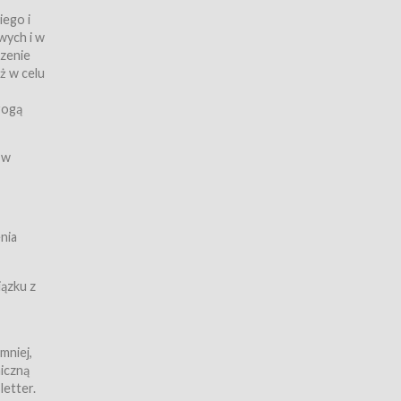
iego i
wych i w
czenie
ż w celu
rogą
ych
 w
wy z
nia
ązku z
mniej,
iczną
iczną
letter.