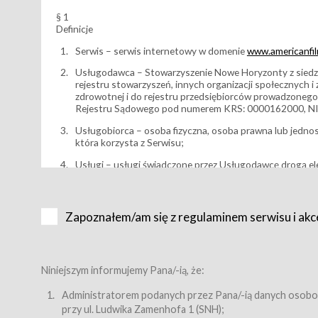
§ 1
Definicje
Serwis – serwis internetowy w domenie
www.americanfilm
Usługodawca – Stowarzyszenie Nowe Horyzonty z siedzi
rejestru stowarzyszeń, innych organizacji społecznych 
zdrowotnej i do rejestru przedsiębiorców prowadzonego
Rejestru Sądowego pod numerem KRS: 0000162000, NI
Usługobiorca – osoba fizyczna, osoba prawna lub jedno
która korzysta z Serwisu;
Usługi – usługi świadczone przez Usługodawcę drogą el
Wydarzenie – organizowany przez Usługodawcę festiwal 
Karnet lub/i Bilet za pośrednictwem Serwisu;
Zapoznałem/am się z regulaminem serwisu i akc
Karnety – wybrane dokumenty potwierdzające zawarcie 
przewidziane przez Usługodawcę dla danego Wydarzenia, 
sprzedawane podmiotom z branży mediów i filmowej (Akr
Bilety – wybrane dokumenty potwierdzające zawarcie um
Niniejszym informujemy Pana/-ią, że:
przewidziane przez Usługodawcę dla danego Wydarzenia,
filmowych, wydarzeniach specjalnych i koncertach;
Administratorem podanych przez Pana/-ią danych osobo
przy ul. Ludwika Zamenhofa 1 (SNH);
Sklep – sklep internetowy prowadzony przez Usługodawc