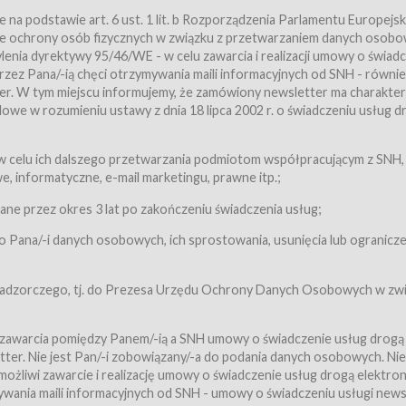
a podstawie art. 6 ust. 1 lit. b Rozporządzenia Parlamentu Europejsk
awie ochrony osób fizycznych w związku z przetwarzaniem danych osobo
nia dyrektywy 95/46/WE - w celu zawarcia i realizacji umowy o świad
zez Pana/-ią chęci otrzymywania maili informacyjnych od SNH - równie
tter. W tym miejscu informujemy, że zamówiony newsletter ma charakter
we w rozumieniu ustawy z dnia 18 lipca 2002 r. o świadczeniu usług d
 z zastrzeżeniem usług, o których mowa w ust. 2 pkt. 4 i 5 poniżej, któr
 celu ich dalszego przetwarzania podmiotom współpracującym z SNH,
ch Usługobiorców będących osobami fizycznymi.
 informatyczne, e-mail marketingu, prawne itp.;
ugi:Usługodawca świadczy Usługi drogą elektroniczną w rozumieniu usta
czną (Dz.U. z 2002 r., Nr 144, poz. 1204, z późń. zm.). Usługi świadczone są
e przez okres 3 lat po zakończeniu świadczenia usług;
 Pana/-i danych osobowych, ich sprostowania, usunięcia lub ogranicze
orców materiałów zamieszczanych w Serwisie,
,
 nadzorczego, tj. do Prezesa Urzędu Ochrony Danych Osobowych w zwi
tów i Biletów,
 zawarcia pomiędzy Panem/-ią a SNH umowy o świadczenie usług drogą
ter. Nie jest Pan/-i zobowiązany/-a do podania danych osobowych. Nie
klepie.
liwi zawarcie i realizację umowy o świadczenie usług drogą elektron
mieniu ustawy z dnia 18 lipca 2002 r. o świadczeniu usług drogą elektron
ywania maili informacyjnych od SNH - umowy o świadczeniu usługi news
świadczone są nieodpłatnie.