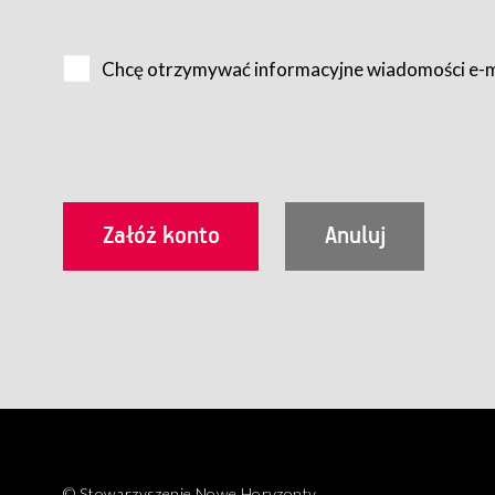
Na zasadach określonych w Regulaminie dostęp do Serwis
Internet.
Chcę otrzymywać informacyjne wiadomości e-
Usługobiorca przed rozpoczęciem korzystania z Serwisu 
zamówienie usługi newsletter za pośrednictwem przezn
dla wszystkich Usługobiorców wymaga akceptacji post
Usługobiorca zobowiązany jest do przestrzegania postan
Regulamin jest udostępniony Usługobiorcom nieodpłatni
utrwalenie i wydrukowanie.
§ 3
Warunki techniczne korzystania z Usług
W celu prawidłowego i pełnego korzystania z Usług, U
urządzeniem mającym dostęp do sieci Internet;
przeglądarką Firefox 8.0 lub wyższą, Chrome 11 lub 
parametrach.
Korzystanie ze wszystkich aplikacji Serwisu może być uz
§ 4
Zawarcie umowy o świadczenie Usług
© Stowarzyszenie Nowe Horyzonty