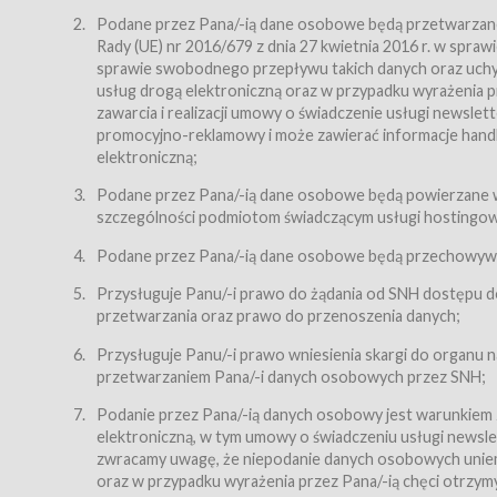
Regulamin – niniejszy regulamin.
Podane przez Pana/-ią dane osobowe będą przetwarzane n
Rady (UE) nr 2016/679 z dnia 27 kwietnia 2016 r. w spr
§ 2
sprawie swobodnego przepływu takich danych oraz uchyle
Postanowienia ogólne
usług drogą elektroniczną oraz w przypadku wyrażenia pr
Regulamin określa zasady:
zawarcia i realizacji umowy o świadczenie usługi newsle
promocyjno-reklamowy i może zawierać informacje handlo
świadczenia Usługobiorcom Usług przez Usługodawcę,
elektroniczną;
zasady świadczenia precyzują odrębne regulaminy,
Podane przez Pana/-ią dane osobowe będą powierzane w
przetwarzania przez Usługodawcę danych osobowy
szczególności podmiotom świadczącym usługi hostingowe,
Usługodawca świadczy w szczególności następujące Usł
dnia 18 lipca 2002 r. o świadczeniu usług drogą elektroni
Podane przez Pana/-ią dane osobowe będą przechowywan
nieodpłatnie.
Przysługuje Panu/-i prawo do żądania od SNH dostępu do
usługę przeglądania i odczytywania przez Usługobi
przetwarzania oraz prawo do przenoszenia danych;
usługę utrzymywania konta użytkownika w Serwisie
Przysługuje Panu/-i prawo wniesienia skargi do organu
usługę newsletter,
przetwarzaniem Pana/-i danych osobowych przez SNH;
usługę zawierania na odległość umów nabycia Karne
Podanie przez Pana/-ią danych osobowy jest warunkiem
elektroniczną, w tym umowy o świadczeniu usługi newslet
usługę zawierania na odległość umów sprzedaży w S
zwracamy uwagę, że niepodanie danych osobowych uniemoż
Usługodawca świadczy Usługi drogą elektroniczną w rozu
oraz w przypadku wyrażenia przez Pana/-ią chęci otrzym
(Dz.U. z 2002 r., Nr 144, poz. 1204, z późń. zm.). Usługi 