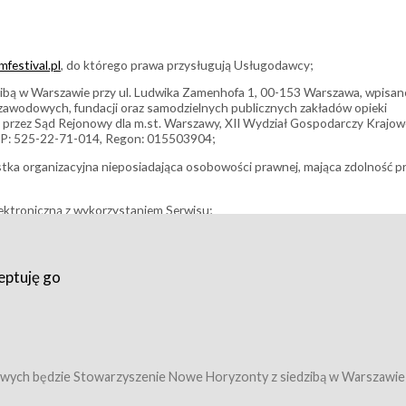
festival.pl
, do którego prawa przysługują Usługodawcy;
bą w Warszawie przy ul. Ludwika Zamenhofa 1, 00-153 Warszawa, wpisan
i zawodowych, fundacji oraz samodzielnych publicznych zakładów opieki
 przez Sąd Rejonowy dla m.st. Warszawy, XII Wydział Gospodarczy Krajo
P: 525-22-71-014, Regon: 015503904;
stka organizacyjna nieposiadająca osobowości prawnej, mająca zdolność p
ektroniczną z wykorzystaniem Serwisu;
filmowy, koncert lub inna impreza, w której można uczestniczyć nabywają
eptuję go
umowy z Usługodawcą i uprawniające do wzięcia udziału w Wydarzeniu,
tj. uprawniające do uczestnictwa w seansach na festiwalach filmowych lu
edytacje);
owy z Usługodawcą i uprawniające do wzięcia udziału w Wydarzeniu,
 tj. uprawniające do uczestnictwa w wielu albo w pojedynczych seansach
wych będzie Stowarzyszenie Nowe Horyzonty z siedzibą w Warszawie
ę w Serwisie;