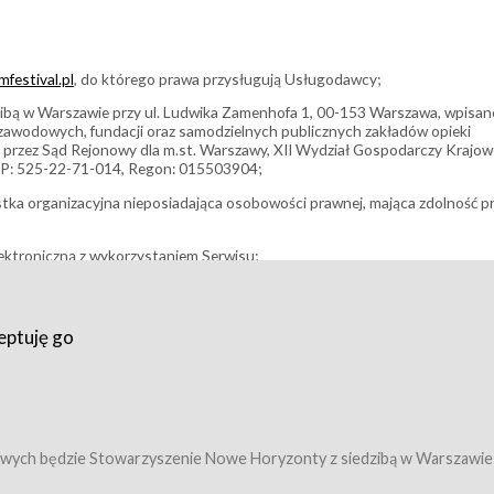
festival.pl
, do którego prawa przysługują Usługodawcy;
bą w Warszawie przy ul. Ludwika Zamenhofa 1, 00-153 Warszawa, wpisan
i zawodowych, fundacji oraz samodzielnych publicznych zakładów opieki
 przez Sąd Rejonowy dla m.st. Warszawy, XII Wydział Gospodarczy Krajo
P: 525-22-71-014, Regon: 015503904;
stka organizacyjna nieposiadająca osobowości prawnej, mająca zdolność p
ektroniczną z wykorzystaniem Serwisu;
filmowy, koncert lub inna impreza, w której można uczestniczyć nabywają
eptuję go
umowy z Usługodawcą i uprawniające do wzięcia udziału w Wydarzeniu,
tj. uprawniające do uczestnictwa w seansach na festiwalach filmowych lu
edytacje);
owy z Usługodawcą i uprawniające do wzięcia udziału w Wydarzeniu,
 tj. uprawniające do uczestnictwa w wielu albo w pojedynczych seansach
wych będzie Stowarzyszenie Nowe Horyzonty z siedzibą w Warszawie
ę w Serwisie;