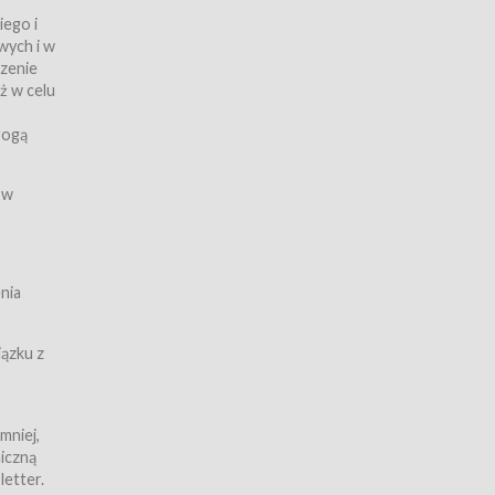
iego i
wych i w
czenie
ż w celu
rogą
ych
 w
wy z
nia
ązku z
mniej,
iczną
iczną
letter.