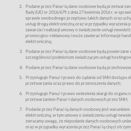
Regulamin – niniejszy regulamin.
Podane przez Pana/-ią dane osobowe będą przetwarzane n
Rady (UE) nr 2016/679 z dnia 27 kwietnia 2016 r. w spr
§ 2
sprawie swobodnego przepływu takich danych oraz uchyle
Postanowienia ogólne
usług drogą elektroniczną oraz w przypadku wyrażenia pr
Regulamin określa zasady:
zawarcia i realizacji umowy o świadczenie usługi newsle
promocyjno-reklamowy i może zawierać informacje handlo
świadczenia Usługobiorcom Usług przez Usługodawcę,
elektroniczną;
zasady świadczenia precyzują odrębne regulaminy,
Podane przez Pana/-ią dane osobowe będą powierzane w
przetwarzania przez Usługodawcę danych osobowy
szczególności podmiotom świadczącym usługi hostingowe,
Usługodawca świadczy w szczególności następujące Usł
dnia 18 lipca 2002 r. o świadczeniu usług drogą elektroni
Podane przez Pana/-ią dane osobowe będą przechowywan
nieodpłatnie.
Przysługuje Panu/-i prawo do żądania od SNH dostępu do
usługę przeglądania i odczytywania przez Usługobi
przetwarzania oraz prawo do przenoszenia danych;
usługę utrzymywania konta użytkownika w Serwisie
Przysługuje Panu/-i prawo wniesienia skargi do organu
usługę newsletter,
przetwarzaniem Pana/-i danych osobowych przez SNH;
usługę zawierania na odległość umów nabycia Karne
Podanie przez Pana/-ią danych osobowy jest warunkiem
elektroniczną, w tym umowy o świadczeniu usługi newslet
usługę zawierania na odległość umów sprzedaży w S
zwracamy uwagę, że niepodanie danych osobowych uniemoż
Usługodawca świadczy Usługi drogą elektroniczną w rozu
oraz w przypadku wyrażenia przez Pana/-ią chęci otrzym
(Dz.U. z 2002 r., Nr 144, poz. 1204, z późń. zm.). Usługi 