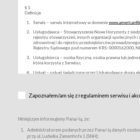
§ 1
Definicje
Serwis – serwis internetowy w domenie
www.americanfilm
Usługodawca – Stowarzyszenie Nowe Horyzonty z siedzi
rejestru stowarzyszeń, innych organizacji społecznych 
zdrowotnej i do rejestru przedsiębiorców prowadzonego
Rejestru Sądowego pod numerem KRS: 0000162000, NI
Usługobiorca – osoba fizyczna, osoba prawna lub jedno
która korzysta z Serwisu;
Usługi – usługi świadczone przez Usługodawcę drogą el
Wydarzenie – organizowany przez Usługodawcę festiwal 
Karnet lub/i Bilet za pośrednictwem Serwisu;
Zapoznałem/am się z regulaminem serwisu i akc
Karnety – wybrane dokumenty potwierdzające zawarcie 
przewidziane przez Usługodawcę dla danego Wydarzenia, 
sprzedawane podmiotom z branży mediów i filmowej (Akr
Bilety – wybrane dokumenty potwierdzające zawarcie um
Niniejszym informujemy Pana/-ią, że:
przewidziane przez Usługodawcę dla danego Wydarzenia,
filmowych, wydarzeniach specjalnych i koncertach;
Administratorem podanych przez Pana/-ią danych osobo
przy ul. Ludwika Zamenhofa 1 (SNH);
Sklep – sklep internetowy prowadzony przez Usługodawc