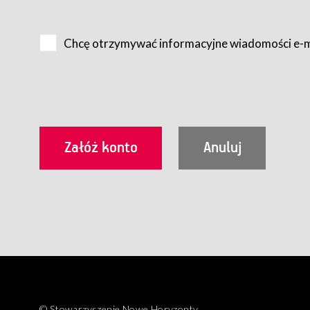
Na zasadach określonych w Regulaminie dostęp do Serwis
Internet.
Chcę otrzymywać informacyjne wiadomości e-
Usługobiorca przed rozpoczęciem korzystania z Serwisu 
zamówienie usługi newsletter za pośrednictwem przezn
dla wszystkich Usługobiorców wymaga akceptacji post
Usługobiorca zobowiązany jest do przestrzegania postan
Regulamin jest udostępniony Usługobiorcom nieodpłatni
utrwalenie i wydrukowanie.
§ 3
Warunki techniczne korzystania z Usług
W celu prawidłowego i pełnego korzystania z Usług, U
urządzeniem mającym dostęp do sieci Internet;
przeglądarką Firefox 8.0 lub wyższą, Chrome 11 lub 
parametrach.
Korzystanie ze wszystkich aplikacji Serwisu może być uz
§ 4
Zawarcie umowy o świadczenie Usług
© Stowarzyszenie Nowe Horyzonty