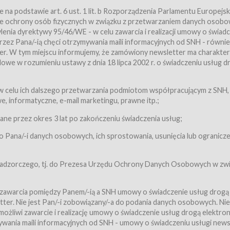
a podstawie art. 6 ust. 1 lit. b Rozporządzenia Parlamentu Europejsk
awie ochrony osób fizycznych w związku z przetwarzaniem danych osobo
nia dyrektywy 95/46/WE - w celu zawarcia i realizacji umowy o świad
zez Pana/-ią chęci otrzymywania maili informacyjnych od SNH - równie
tter. W tym miejscu informujemy, że zamówiony newsletter ma charakter
we w rozumieniu ustawy z dnia 18 lipca 2002 r. o świadczeniu usług d
 z zastrzeżeniem usług, o których mowa w ust. 2 pkt. 4 i 5 poniżej, któr
 celu ich dalszego przetwarzania podmiotom współpracującym z SNH,
ch Usługobiorców będących osobami fizycznymi.
 informatyczne, e-mail marketingu, prawne itp.;
ugi:Usługodawca świadczy Usługi drogą elektroniczną w rozumieniu usta
czną (Dz.U. z 2002 r., Nr 144, poz. 1204, z późń. zm.). Usługi świadczone są
e przez okres 3 lat po zakończeniu świadczenia usług;
 Pana/-i danych osobowych, ich sprostowania, usunięcia lub ogranicze
orców materiałów zamieszczanych w Serwisie,
,
 nadzorczego, tj. do Prezesa Urzędu Ochrony Danych Osobowych w zwi
tów i Biletów,
 zawarcia pomiędzy Panem/-ią a SNH umowy o świadczenie usług drogą
ter. Nie jest Pan/-i zobowiązany/-a do podania danych osobowych. Nie
klepie.
liwi zawarcie i realizację umowy o świadczenie usług drogą elektron
mieniu ustawy z dnia 18 lipca 2002 r. o świadczeniu usług drogą elektron
ywania maili informacyjnych od SNH - umowy o świadczeniu usługi news
świadczone są nieodpłatnie.