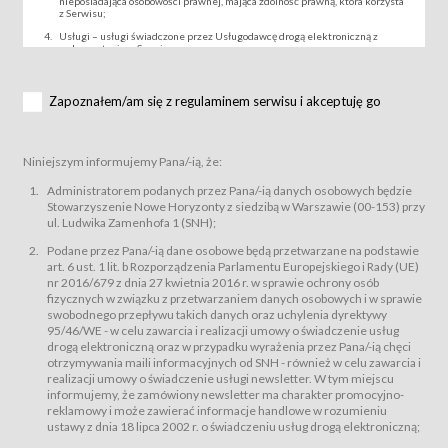
nieposiadająca osobowości prawnej, mająca zdolność prawną, która korzysta
z Serwisu;
Usługi – usługi świadczone przez Usługodawcę drogą elektroniczną z
wykorzystaniem Serwisu;
Wydarzenie – organizowany przez Usługodawcę festiwal filmowy, koncert
lub inna impreza, w której można uczestniczyć nabywając Karnet lub/i Bilet
za pośrednictwem Serwisu;
Zapoznałem/am się z regulaminem serwisu i akceptuję go
Karnety – wybrane dokumenty potwierdzające zawarcie umowy z
Usługodawcą i uprawniające do wzięcia udziału w Wydarzeniu,
przewidziane przez Usługodawcę dla danego Wydarzenia, tj. uprawniające
do uczestnictwa w seansach na festiwalach filmowych lub/i sprzedawane
Niniejszym informujemy Pana/-ią, że:
podmiotom z branży mediów i filmowej (Akredytacje);
Bilety – wybrane dokumenty potwierdzające zawarcie umowy z
Administratorem podanych przez Pana/-ią danych osobowych będzie
Usługodawcą i uprawniające do wzięcia udziału w Wydarzeniu,
Stowarzyszenie Nowe Horyzonty z siedzibą w Warszawie (00-153) przy
przewidziane przez Usługodawcę dla danego Wydarzenia, tj. uprawniające
ul. Ludwika Zamenhofa 1 (SNH);
do uczestnictwa w wielu albo w pojedynczych seansach filmowych,
wydarzeniach specjalnych i koncertach;
Podane przez Pana/-ią dane osobowe będą przetwarzane na podstawie
Sklep – sklep internetowy prowadzony przez Usługodawcę w Serwisie;
art. 6 ust. 1 lit. b Rozporządzenia Parlamentu Europejskiego i Rady (UE)
Regulamin – niniejszy regulamin.
nr 2016/679 z dnia 27 kwietnia 2016 r. w sprawie ochrony osób
fizycznych w związku z przetwarzaniem danych osobowych i w sprawie
§ 2
swobodnego przepływu takich danych oraz uchylenia dyrektywy
Postanowienia ogólne
95/46/WE - w celu zawarcia i realizacji umowy o świadczenie usług
Regulamin określa zasady:
drogą elektroniczną oraz w przypadku wyrażenia przez Pana/-ią chęci
świadczenia Usługobiorcom Usług przez Usługodawcę, z
otrzymywania maili informacyjnych od SNH - również w celu zawarcia i
zastrzeżeniem usług, o których mowa w ust. 2 pkt. 4 i 5 poniżej, których
realizacji umowy o świadczenie usługi newsletter. W tym miejscu
zasady świadczenia precyzują odrębne regulaminy,
informujemy, że zamówiony newsletter ma charakter promocyjno-
przetwarzania przez Usługodawcę danych osobowych Usługobiorców
reklamowy i może zawierać informacje handlowe w rozumieniu
będących osobami fizycznymi.
ustawy z dnia 18 lipca 2002 r. o świadczeniu usług drogą elektroniczną;
Usługodawca świadczy w szczególności następujące Usługi:Usługodawca