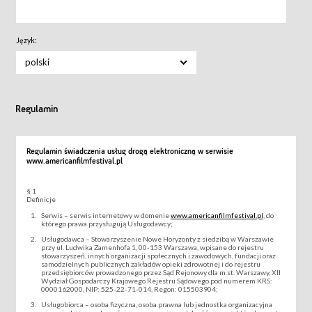
Język:
polski
Regulamin
Regulamin świadczenia usług drogą elektroniczną w serwisie
www.americanfilmfestival.pl
§ 1
Definicje
Serwis – serwis internetowy w domenie
www.americanfilmfestival.pl
, do
którego prawa przysługują Usługodawcy;
Usługodawca – Stowarzyszenie Nowe Horyzonty z siedzibą w Warszawie
przy ul. Ludwika Zamenhofa 1, 00-153 Warszawa, wpisane do rejestru
stowarzyszeń, innych organizacji społecznych i zawodowych, fundacji oraz
samodzielnych publicznych zakładów opieki zdrowotnej i do rejestru
przedsiębiorców prowadzonego przez Sąd Rejonowy dla m.st. Warszawy, XII
Wydział Gospodarczy Krajowego Rejestru Sądowego pod numerem KRS:
0000162000, NIP: 525-22-71-014, Regon: 015503904;
Usługobiorca – osoba fizyczna, osoba prawna lub jednostka organizacyjna