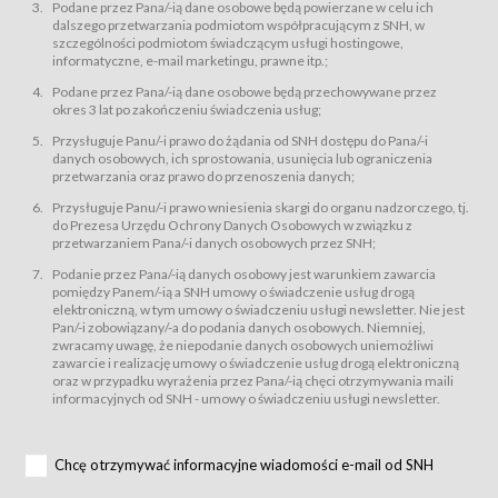
świadczy Usługi drogą elektroniczną w rozumieniu ustawy z dnia 18 lipca
Podane przez Pana/-ią dane osobowe będą powierzane w celu ich
2002 r. o świadczeniu usług drogą elektroniczną (Dz.U. z 2002 r., Nr 144, poz.
dalszego przetwarzania podmiotom współpracującym z SNH, w
1204, z późń. zm.). Usługi świadczone są nieodpłatnie.
szczególności podmiotom świadczącym usługi hostingowe,
usługę przeglądania i odczytywania przez Usługobiorców materiałów
informatyczne, e-mail marketingu, prawne itp.;
zamieszczanych w Serwisie,
Podane przez Pana/-ią dane osobowe będą przechowywane przez
usługę utrzymywania konta użytkownika w Serwisie,
okres 3 lat po zakończeniu świadczenia usług;
usługę newsletter,
Przysługuje Panu/-i prawo do żądania od SNH dostępu do Pana/-i
usługę zawierania na odległość umów nabycia Karnetów i Biletów,
danych osobowych, ich sprostowania, usunięcia lub ograniczenia
usługę zawierania na odległość umów sprzedaży w Sklepie.
przetwarzania oraz prawo do przenoszenia danych;
Usługodawca świadczy Usługi drogą elektroniczną w rozumieniu ustawy z
Przysługuje Panu/-i prawo wniesienia skargi do organu nadzorczego, tj.
dnia 18 lipca 2002 r. o świadczeniu usług drogą elektroniczną (Dz.U. z 2002
r., Nr 144, poz. 1204, z późń. zm.). Usługi świadczone są nieodpłatnie.
do Prezesa Urzędu Ochrony Danych Osobowych w związku z
przetwarzaniem Pana/-i danych osobowych przez SNH;
Na zasadach określonych w Regulaminie dostęp do Serwisu jest otwarty dla
każdego kto posiada możliwość połączenia z publiczną siecią Internet.
Podanie przez Pana/-ią danych osobowy jest warunkiem zawarcia
Usługobiorca przed rozpoczęciem korzystania z Serwisu jest zobowiązany
pomiędzy Panem/-ią a SNH umowy o świadczenie usług drogą
zapoznać się z Regulaminem. Założenie konta w Serwisie oraz zamówienie
elektroniczną, w tym umowy o świadczeniu usługi newsletter. Nie jest
usługi newsletter za pośrednictwem przeznaczonego do tego formularza
zamieszczonego na stronach Serwisu dostępnych dla wszystkich
Pan/-i zobowiązany/-a do podania danych osobowych. Niemniej,
Usługobiorców wymaga akceptacji postanowień Regulaminu.
zwracamy uwagę, że niepodanie danych osobowych uniemożliwi
Usługobiorca zobowiązany jest do przestrzegania postanowień Regulaminu
zawarcie i realizację umowy o świadczenie usług drogą elektroniczną
od chwili rozpoczęcia korzystania z Serwisu.
oraz w przypadku wyrażenia przez Pana/-ią chęci otrzymywania maili
informacyjnych od SNH - umowy o świadczeniu usługi newsletter.
Regulamin jest udostępniony Usługobiorcom nieodpłatnie za
pośrednictwem Serwisu w formie, która umożliwia jego pobranie,
utrwalenie i wydrukowanie.
§ 3
Chcę otrzymywać informacyjne wiadomości e-mail od SNH
Warunki techniczne korzystania z Usług
W celu prawidłowego i pełnego korzystania z Usług, Usługobiorcy powinni