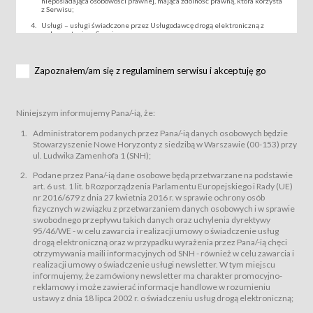
nieposiadająca osobowości prawnej, mająca zdolność prawną, która korzysta
z Serwisu;
Usługi – usługi świadczone przez Usługodawcę drogą elektroniczną z
wykorzystaniem Serwisu;
Wydarzenie – organizowany przez Usługodawcę festiwal filmowy, koncert
lub inna impreza, w której można uczestniczyć nabywając Karnet lub/i Bilet
za pośrednictwem Serwisu;
Zapoznałem/am się z regulaminem serwisu i akceptuję go
Karnety – wybrane dokumenty potwierdzające zawarcie umowy z
Usługodawcą i uprawniające do wzięcia udziału w Wydarzeniu,
przewidziane przez Usługodawcę dla danego Wydarzenia, tj. uprawniające
do uczestnictwa w seansach na festiwalach filmowych lub/i sprzedawane
Niniejszym informujemy Pana/-ią, że:
podmiotom z branży mediów i filmowej (Akredytacje);
Bilety – wybrane dokumenty potwierdzające zawarcie umowy z
Administratorem podanych przez Pana/-ią danych osobowych będzie
Usługodawcą i uprawniające do wzięcia udziału w Wydarzeniu,
Stowarzyszenie Nowe Horyzonty z siedzibą w Warszawie (00-153) przy
przewidziane przez Usługodawcę dla danego Wydarzenia, tj. uprawniające
ul. Ludwika Zamenhofa 1 (SNH);
do uczestnictwa w wielu albo w pojedynczych seansach filmowych,
wydarzeniach specjalnych i koncertach;
Podane przez Pana/-ią dane osobowe będą przetwarzane na podstawie
Sklep – sklep internetowy prowadzony przez Usługodawcę w Serwisie;
art. 6 ust. 1 lit. b Rozporządzenia Parlamentu Europejskiego i Rady (UE)
Regulamin – niniejszy regulamin.
nr 2016/679 z dnia 27 kwietnia 2016 r. w sprawie ochrony osób
fizycznych w związku z przetwarzaniem danych osobowych i w sprawie
§ 2
swobodnego przepływu takich danych oraz uchylenia dyrektywy
Postanowienia ogólne
95/46/WE - w celu zawarcia i realizacji umowy o świadczenie usług
Regulamin określa zasady:
drogą elektroniczną oraz w przypadku wyrażenia przez Pana/-ią chęci
świadczenia Usługobiorcom Usług przez Usługodawcę, z
otrzymywania maili informacyjnych od SNH - również w celu zawarcia i
zastrzeżeniem usług, o których mowa w ust. 2 pkt. 4 i 5 poniżej, których
realizacji umowy o świadczenie usługi newsletter. W tym miejscu
zasady świadczenia precyzują odrębne regulaminy,
informujemy, że zamówiony newsletter ma charakter promocyjno-
przetwarzania przez Usługodawcę danych osobowych Usługobiorców
reklamowy i może zawierać informacje handlowe w rozumieniu
będących osobami fizycznymi.
ustawy z dnia 18 lipca 2002 r. o świadczeniu usług drogą elektroniczną;
Usługodawca świadczy w szczególności następujące Usługi:Usługodawca