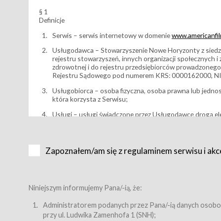
§ 1
Definicje
Serwis – serwis internetowy w domenie
www.americanfilm
Usługodawca – Stowarzyszenie Nowe Horyzonty z siedzi
rejestru stowarzyszeń, innych organizacji społecznych 
zdrowotnej i do rejestru przedsiębiorców prowadzonego
Rejestru Sądowego pod numerem KRS: 0000162000, NI
Usługobiorca – osoba fizyczna, osoba prawna lub jedno
która korzysta z Serwisu;
Usługi – usługi świadczone przez Usługodawcę drogą el
Wydarzenie – organizowany przez Usługodawcę festiwal 
Karnet lub/i Bilet za pośrednictwem Serwisu;
Zapoznałem/am się z regulaminem serwisu i akc
Karnety – wybrane dokumenty potwierdzające zawarcie 
przewidziane przez Usługodawcę dla danego Wydarzenia, 
sprzedawane podmiotom z branży mediów i filmowej (Akr
Bilety – wybrane dokumenty potwierdzające zawarcie um
Niniejszym informujemy Pana/-ią, że:
przewidziane przez Usługodawcę dla danego Wydarzenia,
filmowych, wydarzeniach specjalnych i koncertach;
Administratorem podanych przez Pana/-ią danych osobo
przy ul. Ludwika Zamenhofa 1 (SNH);
Sklep – sklep internetowy prowadzony przez Usługodawc