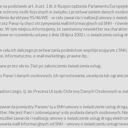
a podstawie art. 6 ust. 1 lit. b Rozporządzenia Parlamentu Europejsk
awie ochrony osób fizycznych w związku z przetwarzaniem danych osobo
nia dyrektywy 95/46/WE - w celu zawarcia i realizacji umowy o świad
zez Pana/-ią chęci otrzymywania maili informacyjnych od SNH - równie
tter. W tym miejscu informujemy, że zamówiony newsletter ma charakter
we w rozumieniu ustawy z dnia 18 lipca 2002 r. o świadczeniu usług d
 z zastrzeżeniem usług, o których mowa w ust. 2 pkt. 4 i 5 poniżej, któr
 celu ich dalszego przetwarzania podmiotom współpracującym z SNH,
ch Usługobiorców będących osobami fizycznymi.
 informatyczne, e-mail marketingu, prawne itp.;
ugi:Usługodawca świadczy Usługi drogą elektroniczną w rozumieniu usta
czną (Dz.U. z 2002 r., Nr 144, poz. 1204, z późń. zm.). Usługi świadczone są
e przez okres 3 lat po zakończeniu świadczenia usług;
 Pana/-i danych osobowych, ich sprostowania, usunięcia lub ogranicze
orców materiałów zamieszczanych w Serwisie,
,
 nadzorczego, tj. do Prezesa Urzędu Ochrony Danych Osobowych w zwi
tów i Biletów,
 zawarcia pomiędzy Panem/-ią a SNH umowy o świadczenie usług drogą
ter. Nie jest Pan/-i zobowiązany/-a do podania danych osobowych. Nie
klepie.
liwi zawarcie i realizację umowy o świadczenie usług drogą elektron
mieniu ustawy z dnia 18 lipca 2002 r. o świadczeniu usług drogą elektron
ywania maili informacyjnych od SNH - umowy o świadczeniu usługi news
świadczone są nieodpłatnie.