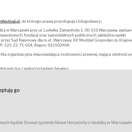
festival.pl
, do którego prawa przysługują Usługodawcy;
bą w Warszawie przy ul. Ludwika Zamenhofa 1, 00-153 Warszawa, wpisan
i zawodowych, fundacji oraz samodzielnych publicznych zakładów opieki
 przez Sąd Rejonowy dla m.st. Warszawy, XII Wydział Gospodarczy Krajo
P: 525-22-71-014, Regon: 015503904;
stka organizacyjna nieposiadająca osobowości prawnej, mająca zdolność p
ektroniczną z wykorzystaniem Serwisu;
filmowy, koncert lub inna impreza, w której można uczestniczyć nabywają
eptuję go
umowy z Usługodawcą i uprawniające do wzięcia udziału w Wydarzeniu,
tj. uprawniające do uczestnictwa w seansach na festiwalach filmowych lu
edytacje);
owy z Usługodawcą i uprawniające do wzięcia udziału w Wydarzeniu,
 tj. uprawniające do uczestnictwa w wielu albo w pojedynczych seansach
wych będzie Stowarzyszenie Nowe Horyzonty z siedzibą w Warszawie
ę w Serwisie;