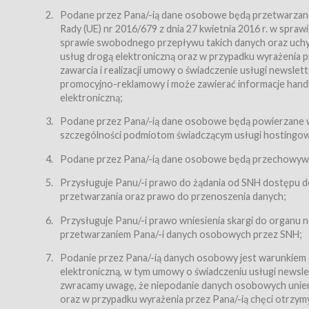
Regulamin – niniejszy regulamin.
Podane przez Pana/-ią dane osobowe będą przetwarzane n
Rady (UE) nr 2016/679 z dnia 27 kwietnia 2016 r. w spr
§ 2
sprawie swobodnego przepływu takich danych oraz uchyle
Postanowienia ogólne
usług drogą elektroniczną oraz w przypadku wyrażenia pr
Regulamin określa zasady:
zawarcia i realizacji umowy o świadczenie usługi newsle
promocyjno-reklamowy i może zawierać informacje handlo
świadczenia Usługobiorcom Usług przez Usługodawcę,
elektroniczną;
zasady świadczenia precyzują odrębne regulaminy,
Podane przez Pana/-ią dane osobowe będą powierzane w
przetwarzania przez Usługodawcę danych osobowy
szczególności podmiotom świadczącym usługi hostingowe,
Usługodawca świadczy w szczególności następujące Usł
dnia 18 lipca 2002 r. o świadczeniu usług drogą elektroni
Podane przez Pana/-ią dane osobowe będą przechowywan
nieodpłatnie.
Przysługuje Panu/-i prawo do żądania od SNH dostępu do
usługę przeglądania i odczytywania przez Usługobi
przetwarzania oraz prawo do przenoszenia danych;
usługę utrzymywania konta użytkownika w Serwisie
Przysługuje Panu/-i prawo wniesienia skargi do organu
usługę newsletter,
przetwarzaniem Pana/-i danych osobowych przez SNH;
usługę zawierania na odległość umów nabycia Karne
Podanie przez Pana/-ią danych osobowy jest warunkiem
elektroniczną, w tym umowy o świadczeniu usługi newslet
usługę zawierania na odległość umów sprzedaży w S
zwracamy uwagę, że niepodanie danych osobowych uniemoż
Usługodawca świadczy Usługi drogą elektroniczną w rozu
oraz w przypadku wyrażenia przez Pana/-ią chęci otrzym
(Dz.U. z 2002 r., Nr 144, poz. 1204, z późń. zm.). Usługi 