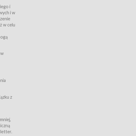
iego i
wych i w
czenie
ż w celu
rogą
ych
 w
wy z
nia
ązku z
mniej,
iczną
iczną
letter.