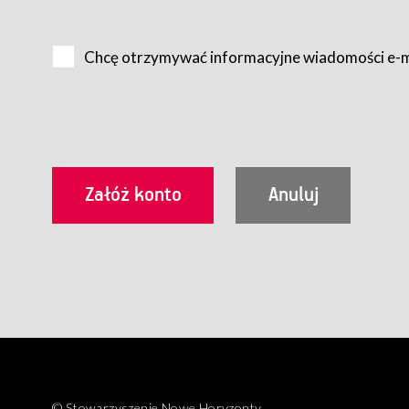
Na zasadach określonych w Regulaminie dostęp do Serwis
Internet.
Chcę otrzymywać informacyjne wiadomości e-
Usługobiorca przed rozpoczęciem korzystania z Serwisu 
zamówienie usługi newsletter za pośrednictwem przezn
dla wszystkich Usługobiorców wymaga akceptacji post
Usługobiorca zobowiązany jest do przestrzegania postan
Regulamin jest udostępniony Usługobiorcom nieodpłatni
utrwalenie i wydrukowanie.
§ 3
Warunki techniczne korzystania z Usług
W celu prawidłowego i pełnego korzystania z Usług, U
urządzeniem mającym dostęp do sieci Internet;
przeglądarką Firefox 8.0 lub wyższą, Chrome 11 lub 
parametrach.
Korzystanie ze wszystkich aplikacji Serwisu może być uz
§ 4
Zawarcie umowy o świadczenie Usług
© Stowarzyszenie Nowe Horyzonty