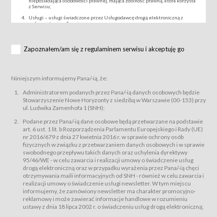
nieposiadająca osobowości prawnej, mająca zdolność prawną, która korzysta
z Serwisu;
Usługi – usługi świadczone przez Usługodawcę drogą elektroniczną z
wykorzystaniem Serwisu;
Wydarzenie – organizowany przez Usługodawcę festiwal filmowy, koncert
lub inna impreza, w której można uczestniczyć nabywając Karnet lub/i Bilet
za pośrednictwem Serwisu;
Zapoznałem/am się z regulaminem serwisu i akceptuję go
Karnety – wybrane dokumenty potwierdzające zawarcie umowy z
Usługodawcą i uprawniające do wzięcia udziału w Wydarzeniu,
przewidziane przez Usługodawcę dla danego Wydarzenia, tj. uprawniające
do uczestnictwa w seansach na festiwalach filmowych lub/i sprzedawane
Niniejszym informujemy Pana/-ią, że:
podmiotom z branży mediów i filmowej (Akredytacje);
Bilety – wybrane dokumenty potwierdzające zawarcie umowy z
Administratorem podanych przez Pana/-ią danych osobowych będzie
Usługodawcą i uprawniające do wzięcia udziału w Wydarzeniu,
Stowarzyszenie Nowe Horyzonty z siedzibą w Warszawie (00-153) przy
przewidziane przez Usługodawcę dla danego Wydarzenia, tj. uprawniające
ul. Ludwika Zamenhofa 1 (SNH);
do uczestnictwa w wielu albo w pojedynczych seansach filmowych,
wydarzeniach specjalnych i koncertach;
Podane przez Pana/-ią dane osobowe będą przetwarzane na podstawie
Sklep – sklep internetowy prowadzony przez Usługodawcę w Serwisie;
art. 6 ust. 1 lit. b Rozporządzenia Parlamentu Europejskiego i Rady (UE)
Regulamin – niniejszy regulamin.
nr 2016/679 z dnia 27 kwietnia 2016 r. w sprawie ochrony osób
fizycznych w związku z przetwarzaniem danych osobowych i w sprawie
§ 2
swobodnego przepływu takich danych oraz uchylenia dyrektywy
Postanowienia ogólne
95/46/WE - w celu zawarcia i realizacji umowy o świadczenie usług
Regulamin określa zasady:
drogą elektroniczną oraz w przypadku wyrażenia przez Pana/-ią chęci
świadczenia Usługobiorcom Usług przez Usługodawcę, z
otrzymywania maili informacyjnych od SNH - również w celu zawarcia i
zastrzeżeniem usług, o których mowa w ust. 2 pkt. 4 i 5 poniżej, których
realizacji umowy o świadczenie usługi newsletter. W tym miejscu
zasady świadczenia precyzują odrębne regulaminy,
informujemy, że zamówiony newsletter ma charakter promocyjno-
przetwarzania przez Usługodawcę danych osobowych Usługobiorców
reklamowy i może zawierać informacje handlowe w rozumieniu
będących osobami fizycznymi.
ustawy z dnia 18 lipca 2002 r. o świadczeniu usług drogą elektroniczną;
Usługodawca świadczy w szczególności następujące Usługi:Usługodawca