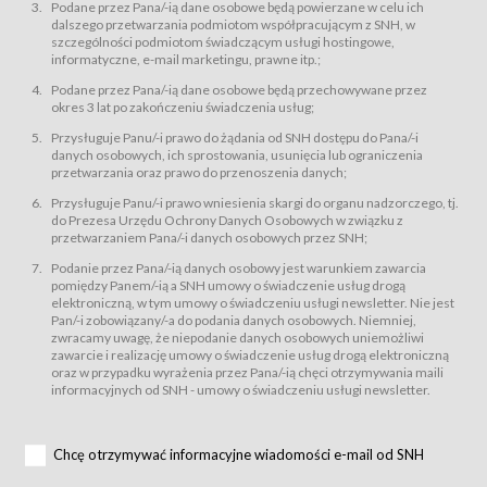
świadczy Usługi drogą elektroniczną w rozumieniu ustawy z dnia 18 lipca
Podane przez Pana/-ią dane osobowe będą powierzane w celu ich
2002 r. o świadczeniu usług drogą elektroniczną (Dz.U. z 2002 r., Nr 144, poz.
dalszego przetwarzania podmiotom współpracującym z SNH, w
1204, z późń. zm.). Usługi świadczone są nieodpłatnie.
szczególności podmiotom świadczącym usługi hostingowe,
usługę przeglądania i odczytywania przez Usługobiorców materiałów
informatyczne, e-mail marketingu, prawne itp.;
zamieszczanych w Serwisie,
Podane przez Pana/-ią dane osobowe będą przechowywane przez
usługę utrzymywania konta użytkownika w Serwisie,
okres 3 lat po zakończeniu świadczenia usług;
usługę newsletter,
Przysługuje Panu/-i prawo do żądania od SNH dostępu do Pana/-i
usługę zawierania na odległość umów nabycia Karnetów i Biletów,
danych osobowych, ich sprostowania, usunięcia lub ograniczenia
usługę zawierania na odległość umów sprzedaży w Sklepie.
przetwarzania oraz prawo do przenoszenia danych;
Usługodawca świadczy Usługi drogą elektroniczną w rozumieniu ustawy z
Przysługuje Panu/-i prawo wniesienia skargi do organu nadzorczego, tj.
dnia 18 lipca 2002 r. o świadczeniu usług drogą elektroniczną (Dz.U. z 2002
r., Nr 144, poz. 1204, z późń. zm.). Usługi świadczone są nieodpłatnie.
do Prezesa Urzędu Ochrony Danych Osobowych w związku z
przetwarzaniem Pana/-i danych osobowych przez SNH;
Na zasadach określonych w Regulaminie dostęp do Serwisu jest otwarty dla
każdego kto posiada możliwość połączenia z publiczną siecią Internet.
Podanie przez Pana/-ią danych osobowy jest warunkiem zawarcia
Usługobiorca przed rozpoczęciem korzystania z Serwisu jest zobowiązany
pomiędzy Panem/-ią a SNH umowy o świadczenie usług drogą
zapoznać się z Regulaminem. Założenie konta w Serwisie oraz zamówienie
elektroniczną, w tym umowy o świadczeniu usługi newsletter. Nie jest
usługi newsletter za pośrednictwem przeznaczonego do tego formularza
zamieszczonego na stronach Serwisu dostępnych dla wszystkich
Pan/-i zobowiązany/-a do podania danych osobowych. Niemniej,
Usługobiorców wymaga akceptacji postanowień Regulaminu.
zwracamy uwagę, że niepodanie danych osobowych uniemożliwi
Usługobiorca zobowiązany jest do przestrzegania postanowień Regulaminu
zawarcie i realizację umowy o świadczenie usług drogą elektroniczną
od chwili rozpoczęcia korzystania z Serwisu.
oraz w przypadku wyrażenia przez Pana/-ią chęci otrzymywania maili
informacyjnych od SNH - umowy o świadczeniu usługi newsletter.
Regulamin jest udostępniony Usługobiorcom nieodpłatnie za
pośrednictwem Serwisu w formie, która umożliwia jego pobranie,
utrwalenie i wydrukowanie.
§ 3
Chcę otrzymywać informacyjne wiadomości e-mail od SNH
Warunki techniczne korzystania z Usług
W celu prawidłowego i pełnego korzystania z Usług, Usługobiorcy powinni