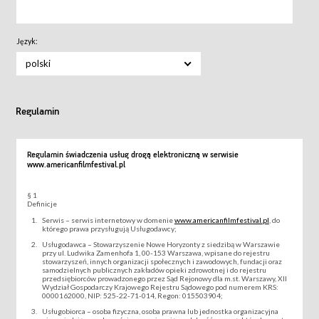
Język:
polski
Regulamin
Regulamin świadczenia usług drogą elektroniczną w serwisie
www.americanfilmfestival.pl
§ 1
Definicje
Serwis – serwis internetowy w domenie
www.americanfilmfestival.pl
, do
którego prawa przysługują Usługodawcy;
Usługodawca – Stowarzyszenie Nowe Horyzonty z siedzibą w Warszawie
przy ul. Ludwika Zamenhofa 1, 00-153 Warszawa, wpisane do rejestru
stowarzyszeń, innych organizacji społecznych i zawodowych, fundacji oraz
samodzielnych publicznych zakładów opieki zdrowotnej i do rejestru
przedsiębiorców prowadzonego przez Sąd Rejonowy dla m.st. Warszawy, XII
Wydział Gospodarczy Krajowego Rejestru Sądowego pod numerem KRS:
0000162000, NIP: 525-22-71-014, Regon: 015503904;
Usługobiorca – osoba fizyczna, osoba prawna lub jednostka organizacyjna