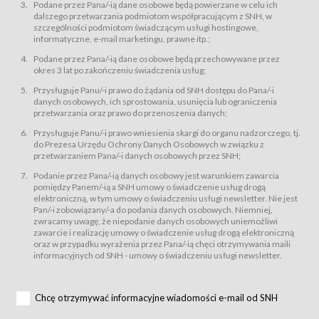
świadczy Usługi drogą elektroniczną w rozumieniu ustawy z dnia 18 lipca
Podane przez Pana/-ią dane osobowe będą powierzane w celu ich
2002 r. o świadczeniu usług drogą elektroniczną (Dz.U. z 2002 r., Nr 144, poz.
dalszego przetwarzania podmiotom współpracującym z SNH, w
1204, z późń. zm.). Usługi świadczone są nieodpłatnie.
szczególności podmiotom świadczącym usługi hostingowe,
usługę przeglądania i odczytywania przez Usługobiorców materiałów
informatyczne, e-mail marketingu, prawne itp.;
zamieszczanych w Serwisie,
Podane przez Pana/-ią dane osobowe będą przechowywane przez
usługę utrzymywania konta użytkownika w Serwisie,
okres 3 lat po zakończeniu świadczenia usług;
usługę newsletter,
Przysługuje Panu/-i prawo do żądania od SNH dostępu do Pana/-i
usługę zawierania na odległość umów nabycia Karnetów i Biletów,
danych osobowych, ich sprostowania, usunięcia lub ograniczenia
usługę zawierania na odległość umów sprzedaży w Sklepie.
przetwarzania oraz prawo do przenoszenia danych;
Usługodawca świadczy Usługi drogą elektroniczną w rozumieniu ustawy z
Przysługuje Panu/-i prawo wniesienia skargi do organu nadzorczego, tj.
dnia 18 lipca 2002 r. o świadczeniu usług drogą elektroniczną (Dz.U. z 2002
r., Nr 144, poz. 1204, z późń. zm.). Usługi świadczone są nieodpłatnie.
do Prezesa Urzędu Ochrony Danych Osobowych w związku z
przetwarzaniem Pana/-i danych osobowych przez SNH;
Na zasadach określonych w Regulaminie dostęp do Serwisu jest otwarty dla
każdego kto posiada możliwość połączenia z publiczną siecią Internet.
Podanie przez Pana/-ią danych osobowy jest warunkiem zawarcia
Usługobiorca przed rozpoczęciem korzystania z Serwisu jest zobowiązany
pomiędzy Panem/-ią a SNH umowy o świadczenie usług drogą
zapoznać się z Regulaminem. Założenie konta w Serwisie oraz zamówienie
elektroniczną, w tym umowy o świadczeniu usługi newsletter. Nie jest
usługi newsletter za pośrednictwem przeznaczonego do tego formularza
zamieszczonego na stronach Serwisu dostępnych dla wszystkich
Pan/-i zobowiązany/-a do podania danych osobowych. Niemniej,
Usługobiorców wymaga akceptacji postanowień Regulaminu.
zwracamy uwagę, że niepodanie danych osobowych uniemożliwi
Usługobiorca zobowiązany jest do przestrzegania postanowień Regulaminu
zawarcie i realizację umowy o świadczenie usług drogą elektroniczną
od chwili rozpoczęcia korzystania z Serwisu.
oraz w przypadku wyrażenia przez Pana/-ią chęci otrzymywania maili
informacyjnych od SNH - umowy o świadczeniu usługi newsletter.
Regulamin jest udostępniony Usługobiorcom nieodpłatnie za
pośrednictwem Serwisu w formie, która umożliwia jego pobranie,
utrwalenie i wydrukowanie.
§ 3
Chcę otrzymywać informacyjne wiadomości e-mail od SNH
Warunki techniczne korzystania z Usług
W celu prawidłowego i pełnego korzystania z Usług, Usługobiorcy powinni