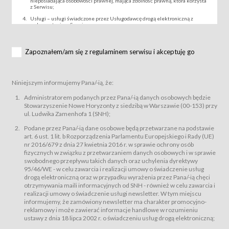
nieposiadająca osobowości prawnej, mająca zdolność prawną, która korzysta
z Serwisu;
Usługi – usługi świadczone przez Usługodawcę drogą elektroniczną z
wykorzystaniem Serwisu;
Wydarzenie – organizowany przez Usługodawcę festiwal filmowy, koncert
lub inna impreza, w której można uczestniczyć nabywając Karnet lub/i Bilet
za pośrednictwem Serwisu;
Zapoznałem/am się z regulaminem serwisu i akceptuję go
Karnety – wybrane dokumenty potwierdzające zawarcie umowy z
Usługodawcą i uprawniające do wzięcia udziału w Wydarzeniu,
przewidziane przez Usługodawcę dla danego Wydarzenia, tj. uprawniające
do uczestnictwa w seansach na festiwalach filmowych lub/i sprzedawane
Niniejszym informujemy Pana/-ią, że:
podmiotom z branży mediów i filmowej (Akredytacje);
Bilety – wybrane dokumenty potwierdzające zawarcie umowy z
Administratorem podanych przez Pana/-ią danych osobowych będzie
Usługodawcą i uprawniające do wzięcia udziału w Wydarzeniu,
Stowarzyszenie Nowe Horyzonty z siedzibą w Warszawie (00-153) przy
przewidziane przez Usługodawcę dla danego Wydarzenia, tj. uprawniające
ul. Ludwika Zamenhofa 1 (SNH);
do uczestnictwa w wielu albo w pojedynczych seansach filmowych,
wydarzeniach specjalnych i koncertach;
Podane przez Pana/-ią dane osobowe będą przetwarzane na podstawie
Sklep – sklep internetowy prowadzony przez Usługodawcę w Serwisie;
art. 6 ust. 1 lit. b Rozporządzenia Parlamentu Europejskiego i Rady (UE)
Regulamin – niniejszy regulamin.
nr 2016/679 z dnia 27 kwietnia 2016 r. w sprawie ochrony osób
fizycznych w związku z przetwarzaniem danych osobowych i w sprawie
§ 2
swobodnego przepływu takich danych oraz uchylenia dyrektywy
Postanowienia ogólne
95/46/WE - w celu zawarcia i realizacji umowy o świadczenie usług
Regulamin określa zasady:
drogą elektroniczną oraz w przypadku wyrażenia przez Pana/-ią chęci
świadczenia Usługobiorcom Usług przez Usługodawcę, z
otrzymywania maili informacyjnych od SNH - również w celu zawarcia i
zastrzeżeniem usług, o których mowa w ust. 2 pkt. 4 i 5 poniżej, których
realizacji umowy o świadczenie usługi newsletter. W tym miejscu
zasady świadczenia precyzują odrębne regulaminy,
informujemy, że zamówiony newsletter ma charakter promocyjno-
przetwarzania przez Usługodawcę danych osobowych Usługobiorców
reklamowy i może zawierać informacje handlowe w rozumieniu
będących osobami fizycznymi.
ustawy z dnia 18 lipca 2002 r. o świadczeniu usług drogą elektroniczną;
Usługodawca świadczy w szczególności następujące Usługi:Usługodawca