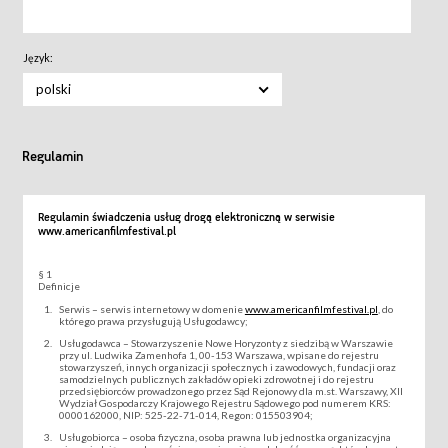
Język:
polski
Regulamin
Regulamin świadczenia usług drogą elektroniczną w serwisie
www.americanfilmfestival.pl
§ 1
Definicje
Serwis – serwis internetowy w domenie
www.americanfilmfestival.pl
, do
którego prawa przysługują Usługodawcy;
Usługodawca – Stowarzyszenie Nowe Horyzonty z siedzibą w Warszawie
przy ul. Ludwika Zamenhofa 1, 00-153 Warszawa, wpisane do rejestru
stowarzyszeń, innych organizacji społecznych i zawodowych, fundacji oraz
samodzielnych publicznych zakładów opieki zdrowotnej i do rejestru
przedsiębiorców prowadzonego przez Sąd Rejonowy dla m.st. Warszawy, XII
Wydział Gospodarczy Krajowego Rejestru Sądowego pod numerem KRS:
0000162000, NIP: 525-22-71-014, Regon: 015503904;
Usługobiorca – osoba fizyczna, osoba prawna lub jednostka organizacyjna