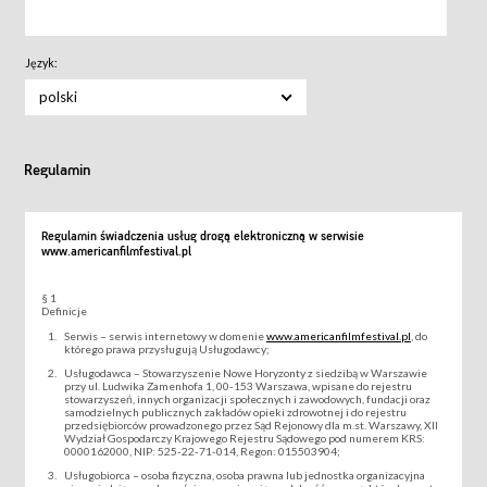
Język:
polski
Regulamin
Regulamin świadczenia usług drogą elektroniczną w serwisie
www.americanfilmfestival.pl
§ 1
Definicje
Serwis – serwis internetowy w domenie
www.americanfilmfestival.pl
, do
którego prawa przysługują Usługodawcy;
Usługodawca – Stowarzyszenie Nowe Horyzonty z siedzibą w Warszawie
przy ul. Ludwika Zamenhofa 1, 00-153 Warszawa, wpisane do rejestru
stowarzyszeń, innych organizacji społecznych i zawodowych, fundacji oraz
samodzielnych publicznych zakładów opieki zdrowotnej i do rejestru
przedsiębiorców prowadzonego przez Sąd Rejonowy dla m.st. Warszawy, XII
Wydział Gospodarczy Krajowego Rejestru Sądowego pod numerem KRS:
0000162000, NIP: 525-22-71-014, Regon: 015503904;
Usługobiorca – osoba fizyczna, osoba prawna lub jednostka organizacyjna