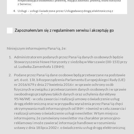
nieposiadająca osobowości prawnej, mająca zdolność prawną, która korzysta
z Serwisu;
Usługi – usługi świadczone przez Usługodawcę drogą elektroniczną z
wykorzystaniem Serwisu;
Wydarzenie – organizowany przez Usługodawcę festiwal filmowy, koncert
lub inna impreza, w której można uczestniczyć nabywając Karnet lub/i Bilet
za pośrednictwem Serwisu;
Zapoznałem/am się z regulaminem serwisu i akceptuję go
Karnety – wybrane dokumenty potwierdzające zawarcie umowy z
Usługodawcą i uprawniające do wzięcia udziału w Wydarzeniu,
przewidziane przez Usługodawcę dla danego Wydarzenia, tj. uprawniające
do uczestnictwa w seansach na festiwalach filmowych lub/i sprzedawane
Niniejszym informujemy Pana/-ią, że:
podmiotom z branży mediów i filmowej (Akredytacje);
Bilety – wybrane dokumenty potwierdzające zawarcie umowy z
Administratorem podanych przez Pana/-ią danych osobowych będzie
Usługodawcą i uprawniające do wzięcia udziału w Wydarzeniu,
Stowarzyszenie Nowe Horyzonty z siedzibą w Warszawie (00-153) przy
przewidziane przez Usługodawcę dla danego Wydarzenia, tj. uprawniające
ul. Ludwika Zamenhofa 1 (SNH);
do uczestnictwa w wielu albo w pojedynczych seansach filmowych,
wydarzeniach specjalnych i koncertach;
Podane przez Pana/-ią dane osobowe będą przetwarzane na podstawie
Sklep – sklep internetowy prowadzony przez Usługodawcę w Serwisie;
art. 6 ust. 1 lit. b Rozporządzenia Parlamentu Europejskiego i Rady (UE)
Regulamin – niniejszy regulamin.
nr 2016/679 z dnia 27 kwietnia 2016 r. w sprawie ochrony osób
fizycznych w związku z przetwarzaniem danych osobowych i w sprawie
§ 2
swobodnego przepływu takich danych oraz uchylenia dyrektywy
Postanowienia ogólne
95/46/WE - w celu zawarcia i realizacji umowy o świadczenie usług
Regulamin określa zasady:
drogą elektroniczną oraz w przypadku wyrażenia przez Pana/-ią chęci
świadczenia Usługobiorcom Usług przez Usługodawcę, z
otrzymywania maili informacyjnych od SNH - również w celu zawarcia i
zastrzeżeniem usług, o których mowa w ust. 2 pkt. 4 i 5 poniżej, których
realizacji umowy o świadczenie usługi newsletter. W tym miejscu
zasady świadczenia precyzują odrębne regulaminy,
informujemy, że zamówiony newsletter ma charakter promocyjno-
przetwarzania przez Usługodawcę danych osobowych Usługobiorców
reklamowy i może zawierać informacje handlowe w rozumieniu
będących osobami fizycznymi.
ustawy z dnia 18 lipca 2002 r. o świadczeniu usług drogą elektroniczną;
Usługodawca świadczy w szczególności następujące Usługi:Usługodawca