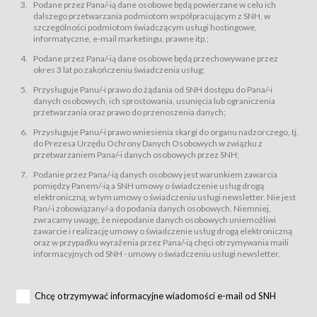
świadczy Usługi drogą elektroniczną w rozumieniu ustawy z dnia 18 lipca
Podane przez Pana/-ią dane osobowe będą powierzane w celu ich
2002 r. o świadczeniu usług drogą elektroniczną (Dz.U. z 2002 r., Nr 144, poz.
dalszego przetwarzania podmiotom współpracującym z SNH, w
1204, z późń. zm.). Usługi świadczone są nieodpłatnie.
szczególności podmiotom świadczącym usługi hostingowe,
usługę przeglądania i odczytywania przez Usługobiorców materiałów
informatyczne, e-mail marketingu, prawne itp.;
zamieszczanych w Serwisie,
Podane przez Pana/-ią dane osobowe będą przechowywane przez
usługę utrzymywania konta użytkownika w Serwisie,
okres 3 lat po zakończeniu świadczenia usług;
usługę newsletter,
Przysługuje Panu/-i prawo do żądania od SNH dostępu do Pana/-i
usługę zawierania na odległość umów nabycia Karnetów i Biletów,
danych osobowych, ich sprostowania, usunięcia lub ograniczenia
usługę zawierania na odległość umów sprzedaży w Sklepie.
przetwarzania oraz prawo do przenoszenia danych;
Usługodawca świadczy Usługi drogą elektroniczną w rozumieniu ustawy z
Przysługuje Panu/-i prawo wniesienia skargi do organu nadzorczego, tj.
dnia 18 lipca 2002 r. o świadczeniu usług drogą elektroniczną (Dz.U. z 2002
r., Nr 144, poz. 1204, z późń. zm.). Usługi świadczone są nieodpłatnie.
do Prezesa Urzędu Ochrony Danych Osobowych w związku z
przetwarzaniem Pana/-i danych osobowych przez SNH;
Na zasadach określonych w Regulaminie dostęp do Serwisu jest otwarty dla
każdego kto posiada możliwość połączenia z publiczną siecią Internet.
Podanie przez Pana/-ią danych osobowy jest warunkiem zawarcia
Usługobiorca przed rozpoczęciem korzystania z Serwisu jest zobowiązany
pomiędzy Panem/-ią a SNH umowy o świadczenie usług drogą
zapoznać się z Regulaminem. Założenie konta w Serwisie oraz zamówienie
elektroniczną, w tym umowy o świadczeniu usługi newsletter. Nie jest
usługi newsletter za pośrednictwem przeznaczonego do tego formularza
zamieszczonego na stronach Serwisu dostępnych dla wszystkich
Pan/-i zobowiązany/-a do podania danych osobowych. Niemniej,
Usługobiorców wymaga akceptacji postanowień Regulaminu.
zwracamy uwagę, że niepodanie danych osobowych uniemożliwi
Usługobiorca zobowiązany jest do przestrzegania postanowień Regulaminu
zawarcie i realizację umowy o świadczenie usług drogą elektroniczną
od chwili rozpoczęcia korzystania z Serwisu.
oraz w przypadku wyrażenia przez Pana/-ią chęci otrzymywania maili
informacyjnych od SNH - umowy o świadczeniu usługi newsletter.
Regulamin jest udostępniony Usługobiorcom nieodpłatnie za
pośrednictwem Serwisu w formie, która umożliwia jego pobranie,
utrwalenie i wydrukowanie.
§ 3
Chcę otrzymywać informacyjne wiadomości e-mail od SNH
Warunki techniczne korzystania z Usług
W celu prawidłowego i pełnego korzystania z Usług, Usługobiorcy powinni