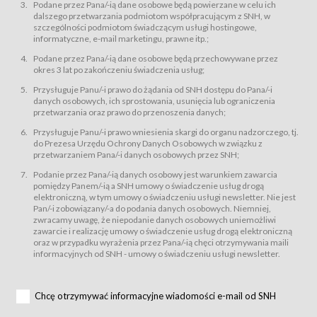
świadczy Usługi drogą elektroniczną w rozumieniu ustawy z dnia 18 lipca
Podane przez Pana/-ią dane osobowe będą powierzane w celu ich
2002 r. o świadczeniu usług drogą elektroniczną (Dz.U. z 2002 r., Nr 144, poz.
dalszego przetwarzania podmiotom współpracującym z SNH, w
1204, z późń. zm.). Usługi świadczone są nieodpłatnie.
szczególności podmiotom świadczącym usługi hostingowe,
usługę przeglądania i odczytywania przez Usługobiorców materiałów
informatyczne, e-mail marketingu, prawne itp.;
zamieszczanych w Serwisie,
Podane przez Pana/-ią dane osobowe będą przechowywane przez
usługę utrzymywania konta użytkownika w Serwisie,
okres 3 lat po zakończeniu świadczenia usług;
usługę newsletter,
Przysługuje Panu/-i prawo do żądania od SNH dostępu do Pana/-i
usługę zawierania na odległość umów nabycia Karnetów i Biletów,
danych osobowych, ich sprostowania, usunięcia lub ograniczenia
usługę zawierania na odległość umów sprzedaży w Sklepie.
przetwarzania oraz prawo do przenoszenia danych;
Usługodawca świadczy Usługi drogą elektroniczną w rozumieniu ustawy z
Przysługuje Panu/-i prawo wniesienia skargi do organu nadzorczego, tj.
dnia 18 lipca 2002 r. o świadczeniu usług drogą elektroniczną (Dz.U. z 2002
r., Nr 144, poz. 1204, z późń. zm.). Usługi świadczone są nieodpłatnie.
do Prezesa Urzędu Ochrony Danych Osobowych w związku z
przetwarzaniem Pana/-i danych osobowych przez SNH;
Na zasadach określonych w Regulaminie dostęp do Serwisu jest otwarty dla
każdego kto posiada możliwość połączenia z publiczną siecią Internet.
Podanie przez Pana/-ią danych osobowy jest warunkiem zawarcia
Usługobiorca przed rozpoczęciem korzystania z Serwisu jest zobowiązany
pomiędzy Panem/-ią a SNH umowy o świadczenie usług drogą
zapoznać się z Regulaminem. Założenie konta w Serwisie oraz zamówienie
elektroniczną, w tym umowy o świadczeniu usługi newsletter. Nie jest
usługi newsletter za pośrednictwem przeznaczonego do tego formularza
zamieszczonego na stronach Serwisu dostępnych dla wszystkich
Pan/-i zobowiązany/-a do podania danych osobowych. Niemniej,
Usługobiorców wymaga akceptacji postanowień Regulaminu.
zwracamy uwagę, że niepodanie danych osobowych uniemożliwi
Usługobiorca zobowiązany jest do przestrzegania postanowień Regulaminu
zawarcie i realizację umowy o świadczenie usług drogą elektroniczną
od chwili rozpoczęcia korzystania z Serwisu.
oraz w przypadku wyrażenia przez Pana/-ią chęci otrzymywania maili
informacyjnych od SNH - umowy o świadczeniu usługi newsletter.
Regulamin jest udostępniony Usługobiorcom nieodpłatnie za
pośrednictwem Serwisu w formie, która umożliwia jego pobranie,
utrwalenie i wydrukowanie.
§ 3
Chcę otrzymywać informacyjne wiadomości e-mail od SNH
Warunki techniczne korzystania z Usług
W celu prawidłowego i pełnego korzystania z Usług, Usługobiorcy powinni