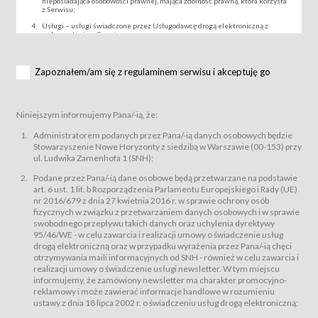
nieposiadająca osobowości prawnej, mająca zdolność prawną, która korzysta
z Serwisu;
Usługi – usługi świadczone przez Usługodawcę drogą elektroniczną z
wykorzystaniem Serwisu;
Wydarzenie – organizowany przez Usługodawcę festiwal filmowy, koncert
lub inna impreza, w której można uczestniczyć nabywając Karnet lub/i Bilet
za pośrednictwem Serwisu;
Zapoznałem/am się z regulaminem serwisu i akceptuję go
Karnety – wybrane dokumenty potwierdzające zawarcie umowy z
Usługodawcą i uprawniające do wzięcia udziału w Wydarzeniu,
przewidziane przez Usługodawcę dla danego Wydarzenia, tj. uprawniające
do uczestnictwa w seansach na festiwalach filmowych lub/i sprzedawane
Niniejszym informujemy Pana/-ią, że:
podmiotom z branży mediów i filmowej (Akredytacje);
Bilety – wybrane dokumenty potwierdzające zawarcie umowy z
Administratorem podanych przez Pana/-ią danych osobowych będzie
Usługodawcą i uprawniające do wzięcia udziału w Wydarzeniu,
Stowarzyszenie Nowe Horyzonty z siedzibą w Warszawie (00-153) przy
przewidziane przez Usługodawcę dla danego Wydarzenia, tj. uprawniające
ul. Ludwika Zamenhofa 1 (SNH);
do uczestnictwa w wielu albo w pojedynczych seansach filmowych,
wydarzeniach specjalnych i koncertach;
Podane przez Pana/-ią dane osobowe będą przetwarzane na podstawie
Sklep – sklep internetowy prowadzony przez Usługodawcę w Serwisie;
art. 6 ust. 1 lit. b Rozporządzenia Parlamentu Europejskiego i Rady (UE)
Regulamin – niniejszy regulamin.
nr 2016/679 z dnia 27 kwietnia 2016 r. w sprawie ochrony osób
fizycznych w związku z przetwarzaniem danych osobowych i w sprawie
§ 2
swobodnego przepływu takich danych oraz uchylenia dyrektywy
Postanowienia ogólne
95/46/WE - w celu zawarcia i realizacji umowy o świadczenie usług
Regulamin określa zasady:
drogą elektroniczną oraz w przypadku wyrażenia przez Pana/-ią chęci
świadczenia Usługobiorcom Usług przez Usługodawcę, z
otrzymywania maili informacyjnych od SNH - również w celu zawarcia i
zastrzeżeniem usług, o których mowa w ust. 2 pkt. 4 i 5 poniżej, których
realizacji umowy o świadczenie usługi newsletter. W tym miejscu
zasady świadczenia precyzują odrębne regulaminy,
informujemy, że zamówiony newsletter ma charakter promocyjno-
przetwarzania przez Usługodawcę danych osobowych Usługobiorców
reklamowy i może zawierać informacje handlowe w rozumieniu
będących osobami fizycznymi.
ustawy z dnia 18 lipca 2002 r. o świadczeniu usług drogą elektroniczną;
Usługodawca świadczy w szczególności następujące Usługi:Usługodawca