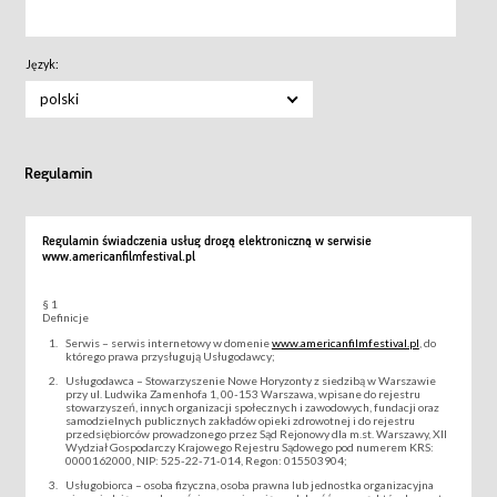
Język:
polski
Regulamin
Regulamin świadczenia usług drogą elektroniczną w serwisie
www.americanfilmfestival.pl
§ 1
Definicje
Serwis – serwis internetowy w domenie
www.americanfilmfestival.pl
, do
którego prawa przysługują Usługodawcy;
Usługodawca – Stowarzyszenie Nowe Horyzonty z siedzibą w Warszawie
przy ul. Ludwika Zamenhofa 1, 00-153 Warszawa, wpisane do rejestru
stowarzyszeń, innych organizacji społecznych i zawodowych, fundacji oraz
samodzielnych publicznych zakładów opieki zdrowotnej i do rejestru
przedsiębiorców prowadzonego przez Sąd Rejonowy dla m.st. Warszawy, XII
Wydział Gospodarczy Krajowego Rejestru Sądowego pod numerem KRS:
0000162000, NIP: 525-22-71-014, Regon: 015503904;
Usługobiorca – osoba fizyczna, osoba prawna lub jednostka organizacyjna