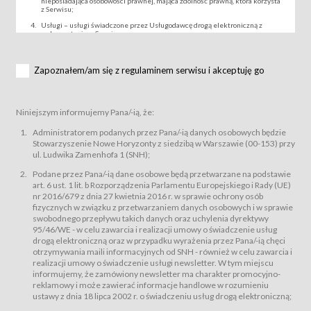
nieposiadająca osobowości prawnej, mająca zdolność prawną, która korzysta
z Serwisu;
Usługi – usługi świadczone przez Usługodawcę drogą elektroniczną z
wykorzystaniem Serwisu;
Wydarzenie – organizowany przez Usługodawcę festiwal filmowy, koncert
lub inna impreza, w której można uczestniczyć nabywając Karnet lub/i Bilet
za pośrednictwem Serwisu;
Zapoznałem/am się z regulaminem serwisu i akceptuję go
Karnety – wybrane dokumenty potwierdzające zawarcie umowy z
Usługodawcą i uprawniające do wzięcia udziału w Wydarzeniu,
przewidziane przez Usługodawcę dla danego Wydarzenia, tj. uprawniające
do uczestnictwa w seansach na festiwalach filmowych lub/i sprzedawane
Niniejszym informujemy Pana/-ią, że:
podmiotom z branży mediów i filmowej (Akredytacje);
Bilety – wybrane dokumenty potwierdzające zawarcie umowy z
Administratorem podanych przez Pana/-ią danych osobowych będzie
Usługodawcą i uprawniające do wzięcia udziału w Wydarzeniu,
Stowarzyszenie Nowe Horyzonty z siedzibą w Warszawie (00-153) przy
przewidziane przez Usługodawcę dla danego Wydarzenia, tj. uprawniające
ul. Ludwika Zamenhofa 1 (SNH);
do uczestnictwa w wielu albo w pojedynczych seansach filmowych,
wydarzeniach specjalnych i koncertach;
Podane przez Pana/-ią dane osobowe będą przetwarzane na podstawie
Sklep – sklep internetowy prowadzony przez Usługodawcę w Serwisie;
art. 6 ust. 1 lit. b Rozporządzenia Parlamentu Europejskiego i Rady (UE)
Regulamin – niniejszy regulamin.
nr 2016/679 z dnia 27 kwietnia 2016 r. w sprawie ochrony osób
fizycznych w związku z przetwarzaniem danych osobowych i w sprawie
§ 2
swobodnego przepływu takich danych oraz uchylenia dyrektywy
Postanowienia ogólne
95/46/WE - w celu zawarcia i realizacji umowy o świadczenie usług
Regulamin określa zasady:
drogą elektroniczną oraz w przypadku wyrażenia przez Pana/-ią chęci
świadczenia Usługobiorcom Usług przez Usługodawcę, z
otrzymywania maili informacyjnych od SNH - również w celu zawarcia i
zastrzeżeniem usług, o których mowa w ust. 2 pkt. 4 i 5 poniżej, których
realizacji umowy o świadczenie usługi newsletter. W tym miejscu
zasady świadczenia precyzują odrębne regulaminy,
informujemy, że zamówiony newsletter ma charakter promocyjno-
przetwarzania przez Usługodawcę danych osobowych Usługobiorców
reklamowy i może zawierać informacje handlowe w rozumieniu
będących osobami fizycznymi.
ustawy z dnia 18 lipca 2002 r. o świadczeniu usług drogą elektroniczną;
Usługodawca świadczy w szczególności następujące Usługi:Usługodawca