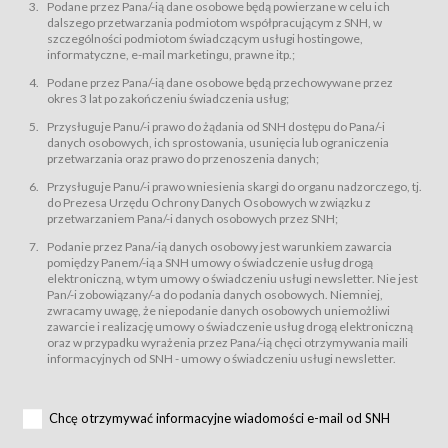
świadczy Usługi drogą elektroniczną w rozumieniu ustawy z dnia 18 lipca
Podane przez Pana/-ią dane osobowe będą powierzane w celu ich
2002 r. o świadczeniu usług drogą elektroniczną (Dz.U. z 2002 r., Nr 144, poz.
dalszego przetwarzania podmiotom współpracującym z SNH, w
1204, z późń. zm.). Usługi świadczone są nieodpłatnie.
szczególności podmiotom świadczącym usługi hostingowe,
usługę przeglądania i odczytywania przez Usługobiorców materiałów
informatyczne, e-mail marketingu, prawne itp.;
zamieszczanych w Serwisie,
Podane przez Pana/-ią dane osobowe będą przechowywane przez
usługę utrzymywania konta użytkownika w Serwisie,
okres 3 lat po zakończeniu świadczenia usług;
usługę newsletter,
Przysługuje Panu/-i prawo do żądania od SNH dostępu do Pana/-i
usługę zawierania na odległość umów nabycia Karnetów i Biletów,
danych osobowych, ich sprostowania, usunięcia lub ograniczenia
usługę zawierania na odległość umów sprzedaży w Sklepie.
przetwarzania oraz prawo do przenoszenia danych;
Usługodawca świadczy Usługi drogą elektroniczną w rozumieniu ustawy z
Przysługuje Panu/-i prawo wniesienia skargi do organu nadzorczego, tj.
dnia 18 lipca 2002 r. o świadczeniu usług drogą elektroniczną (Dz.U. z 2002
r., Nr 144, poz. 1204, z późń. zm.). Usługi świadczone są nieodpłatnie.
do Prezesa Urzędu Ochrony Danych Osobowych w związku z
przetwarzaniem Pana/-i danych osobowych przez SNH;
Na zasadach określonych w Regulaminie dostęp do Serwisu jest otwarty dla
każdego kto posiada możliwość połączenia z publiczną siecią Internet.
Podanie przez Pana/-ią danych osobowy jest warunkiem zawarcia
Usługobiorca przed rozpoczęciem korzystania z Serwisu jest zobowiązany
pomiędzy Panem/-ią a SNH umowy o świadczenie usług drogą
zapoznać się z Regulaminem. Założenie konta w Serwisie oraz zamówienie
elektroniczną, w tym umowy o świadczeniu usługi newsletter. Nie jest
usługi newsletter za pośrednictwem przeznaczonego do tego formularza
zamieszczonego na stronach Serwisu dostępnych dla wszystkich
Pan/-i zobowiązany/-a do podania danych osobowych. Niemniej,
Usługobiorców wymaga akceptacji postanowień Regulaminu.
zwracamy uwagę, że niepodanie danych osobowych uniemożliwi
Usługobiorca zobowiązany jest do przestrzegania postanowień Regulaminu
zawarcie i realizację umowy o świadczenie usług drogą elektroniczną
od chwili rozpoczęcia korzystania z Serwisu.
oraz w przypadku wyrażenia przez Pana/-ią chęci otrzymywania maili
informacyjnych od SNH - umowy o świadczeniu usługi newsletter.
Regulamin jest udostępniony Usługobiorcom nieodpłatnie za
pośrednictwem Serwisu w formie, która umożliwia jego pobranie,
utrwalenie i wydrukowanie.
§ 3
Chcę otrzymywać informacyjne wiadomości e-mail od SNH
Warunki techniczne korzystania z Usług
W celu prawidłowego i pełnego korzystania z Usług, Usługobiorcy powinni