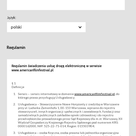
Język:
polski
Regulamin
Regulamin świadczenia usług drogą elektroniczną w serwisie
www.americanfilmfestival.pl
§ 1
Definicje
Serwis – serwis internetowy w domenie
www.americanfilmfestival.pl
, do
którego prawa przysługują Usługodawcy;
Usługodawca – Stowarzyszenie Nowe Horyzonty z siedzibą w Warszawie
przy ul. Ludwika Zamenhofa 1, 00-153 Warszawa, wpisane do rejestru
stowarzyszeń, innych organizacji społecznych i zawodowych, fundacji oraz
samodzielnych publicznych zakładów opieki zdrowotnej i do rejestru
przedsiębiorców prowadzonego przez Sąd Rejonowy dla m.st. Warszawy, XII
Wydział Gospodarczy Krajowego Rejestru Sądowego pod numerem KRS:
0000162000, NIP: 525-22-71-014, Regon: 015503904;
Usługobiorca – osoba fizyczna, osoba prawna lub jednostka organizacyjna