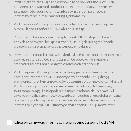
świadczy Usługi drogą elektroniczną w rozumieniu ustawy z dnia 18 lipca
Podane przez Pana/-ią dane osobowe będą powierzane w celu ich
2002 r. o świadczeniu usług drogą elektroniczną (Dz.U. z 2002 r., Nr 144, poz.
dalszego przetwarzania podmiotom współpracującym z SNH, w
1204, z późń. zm.). Usługi świadczone są nieodpłatnie.
szczególności podmiotom świadczącym usługi hostingowe,
usługę przeglądania i odczytywania przez Usługobiorców materiałów
informatyczne, e-mail marketingu, prawne itp.;
zamieszczanych w Serwisie,
Podane przez Pana/-ią dane osobowe będą przechowywane przez
usługę utrzymywania konta użytkownika w Serwisie,
okres 3 lat po zakończeniu świadczenia usług;
usługę newsletter,
Przysługuje Panu/-i prawo do żądania od SNH dostępu do Pana/-i
usługę zawierania na odległość umów nabycia Karnetów i Biletów,
danych osobowych, ich sprostowania, usunięcia lub ograniczenia
usługę zawierania na odległość umów sprzedaży w Sklepie.
przetwarzania oraz prawo do przenoszenia danych;
Usługodawca świadczy Usługi drogą elektroniczną w rozumieniu ustawy z
Przysługuje Panu/-i prawo wniesienia skargi do organu nadzorczego, tj.
dnia 18 lipca 2002 r. o świadczeniu usług drogą elektroniczną (Dz.U. z 2002
r., Nr 144, poz. 1204, z późń. zm.). Usługi świadczone są nieodpłatnie.
do Prezesa Urzędu Ochrony Danych Osobowych w związku z
przetwarzaniem Pana/-i danych osobowych przez SNH;
Na zasadach określonych w Regulaminie dostęp do Serwisu jest otwarty dla
każdego kto posiada możliwość połączenia z publiczną siecią Internet.
Podanie przez Pana/-ią danych osobowy jest warunkiem zawarcia
Usługobiorca przed rozpoczęciem korzystania z Serwisu jest zobowiązany
pomiędzy Panem/-ią a SNH umowy o świadczenie usług drogą
zapoznać się z Regulaminem. Założenie konta w Serwisie oraz zamówienie
elektroniczną, w tym umowy o świadczeniu usługi newsletter. Nie jest
usługi newsletter za pośrednictwem przeznaczonego do tego formularza
zamieszczonego na stronach Serwisu dostępnych dla wszystkich
Pan/-i zobowiązany/-a do podania danych osobowych. Niemniej,
Usługobiorców wymaga akceptacji postanowień Regulaminu.
zwracamy uwagę, że niepodanie danych osobowych uniemożliwi
Usługobiorca zobowiązany jest do przestrzegania postanowień Regulaminu
zawarcie i realizację umowy o świadczenie usług drogą elektroniczną
od chwili rozpoczęcia korzystania z Serwisu.
oraz w przypadku wyrażenia przez Pana/-ią chęci otrzymywania maili
informacyjnych od SNH - umowy o świadczeniu usługi newsletter.
Regulamin jest udostępniony Usługobiorcom nieodpłatnie za
pośrednictwem Serwisu w formie, która umożliwia jego pobranie,
utrwalenie i wydrukowanie.
§ 3
Chcę otrzymywać informacyjne wiadomości e-mail od SNH
Warunki techniczne korzystania z Usług
W celu prawidłowego i pełnego korzystania z Usług, Usługobiorcy powinni