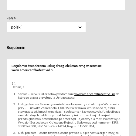
Język:
polski
Regulamin
Regulamin świadczenia usług drogą elektroniczną w serwisie
www.americanfilmfestival.pl
§ 1
Definicje
Serwis – serwis internetowy w domenie
www.americanfilmfestival.pl
, do
którego prawa przysługują Usługodawcy;
Usługodawca – Stowarzyszenie Nowe Horyzonty z siedzibą w Warszawie
przy ul. Ludwika Zamenhofa 1, 00-153 Warszawa, wpisane do rejestru
stowarzyszeń, innych organizacji społecznych i zawodowych, fundacji oraz
samodzielnych publicznych zakładów opieki zdrowotnej i do rejestru
przedsiębiorców prowadzonego przez Sąd Rejonowy dla m.st. Warszawy, XII
Wydział Gospodarczy Krajowego Rejestru Sądowego pod numerem KRS:
0000162000, NIP: 525-22-71-014, Regon: 015503904;
Usługobiorca – osoba fizyczna, osoba prawna lub jednostka organizacyjna