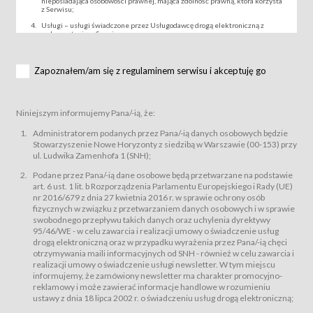
nieposiadająca osobowości prawnej, mająca zdolność prawną, która korzysta
z Serwisu;
Usługi – usługi świadczone przez Usługodawcę drogą elektroniczną z
wykorzystaniem Serwisu;
Wydarzenie – organizowany przez Usługodawcę festiwal filmowy, koncert
lub inna impreza, w której można uczestniczyć nabywając Karnet lub/i Bilet
za pośrednictwem Serwisu;
Zapoznałem/am się z regulaminem serwisu i akceptuję go
Karnety – wybrane dokumenty potwierdzające zawarcie umowy z
Usługodawcą i uprawniające do wzięcia udziału w Wydarzeniu,
przewidziane przez Usługodawcę dla danego Wydarzenia, tj. uprawniające
do uczestnictwa w seansach na festiwalach filmowych lub/i sprzedawane
Niniejszym informujemy Pana/-ią, że:
podmiotom z branży mediów i filmowej (Akredytacje);
Bilety – wybrane dokumenty potwierdzające zawarcie umowy z
Administratorem podanych przez Pana/-ią danych osobowych będzie
Usługodawcą i uprawniające do wzięcia udziału w Wydarzeniu,
Stowarzyszenie Nowe Horyzonty z siedzibą w Warszawie (00-153) przy
przewidziane przez Usługodawcę dla danego Wydarzenia, tj. uprawniające
ul. Ludwika Zamenhofa 1 (SNH);
do uczestnictwa w wielu albo w pojedynczych seansach filmowych,
wydarzeniach specjalnych i koncertach;
Podane przez Pana/-ią dane osobowe będą przetwarzane na podstawie
Sklep – sklep internetowy prowadzony przez Usługodawcę w Serwisie;
art. 6 ust. 1 lit. b Rozporządzenia Parlamentu Europejskiego i Rady (UE)
Regulamin – niniejszy regulamin.
nr 2016/679 z dnia 27 kwietnia 2016 r. w sprawie ochrony osób
fizycznych w związku z przetwarzaniem danych osobowych i w sprawie
§ 2
swobodnego przepływu takich danych oraz uchylenia dyrektywy
Postanowienia ogólne
95/46/WE - w celu zawarcia i realizacji umowy o świadczenie usług
Regulamin określa zasady:
drogą elektroniczną oraz w przypadku wyrażenia przez Pana/-ią chęci
świadczenia Usługobiorcom Usług przez Usługodawcę, z
otrzymywania maili informacyjnych od SNH - również w celu zawarcia i
zastrzeżeniem usług, o których mowa w ust. 2 pkt. 4 i 5 poniżej, których
realizacji umowy o świadczenie usługi newsletter. W tym miejscu
zasady świadczenia precyzują odrębne regulaminy,
informujemy, że zamówiony newsletter ma charakter promocyjno-
przetwarzania przez Usługodawcę danych osobowych Usługobiorców
reklamowy i może zawierać informacje handlowe w rozumieniu
będących osobami fizycznymi.
ustawy z dnia 18 lipca 2002 r. o świadczeniu usług drogą elektroniczną;
Usługodawca świadczy w szczególności następujące Usługi:Usługodawca