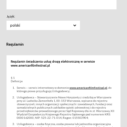
Język:
polski
Regulamin
Regulamin świadczenia usług drogą elektroniczną w serwisie
www.americanfilmfestival.pl
§ 1
Definicje
Serwis – serwis internetowy w domenie
www.americanfilmfestival.pl
, do
którego prawa przysługują Usługodawcy;
Usługodawca – Stowarzyszenie Nowe Horyzonty z siedzibą w Warszawie
przy ul. Ludwika Zamenhofa 1, 00-153 Warszawa, wpisane do rejestru
stowarzyszeń, innych organizacji społecznych i zawodowych, fundacji oraz
samodzielnych publicznych zakładów opieki zdrowotnej i do rejestru
przedsiębiorców prowadzonego przez Sąd Rejonowy dla m.st. Warszawy, XII
Wydział Gospodarczy Krajowego Rejestru Sądowego pod numerem KRS:
0000162000, NIP: 525-22-71-014, Regon: 015503904;
Usługobiorca – osoba fizyczna, osoba prawna lub jednostka organizacyjna