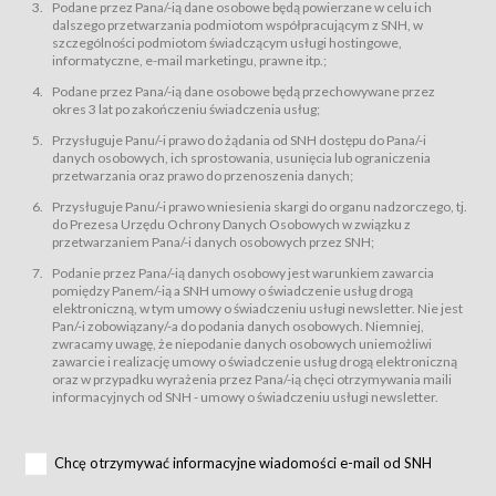
świadczy Usługi drogą elektroniczną w rozumieniu ustawy z dnia 18 lipca
Podane przez Pana/-ią dane osobowe będą powierzane w celu ich
2002 r. o świadczeniu usług drogą elektroniczną (Dz.U. z 2002 r., Nr 144, poz.
dalszego przetwarzania podmiotom współpracującym z SNH, w
1204, z późń. zm.). Usługi świadczone są nieodpłatnie.
szczególności podmiotom świadczącym usługi hostingowe,
usługę przeglądania i odczytywania przez Usługobiorców materiałów
informatyczne, e-mail marketingu, prawne itp.;
zamieszczanych w Serwisie,
Podane przez Pana/-ią dane osobowe będą przechowywane przez
usługę utrzymywania konta użytkownika w Serwisie,
okres 3 lat po zakończeniu świadczenia usług;
usługę newsletter,
Przysługuje Panu/-i prawo do żądania od SNH dostępu do Pana/-i
usługę zawierania na odległość umów nabycia Karnetów i Biletów,
danych osobowych, ich sprostowania, usunięcia lub ograniczenia
usługę zawierania na odległość umów sprzedaży w Sklepie.
przetwarzania oraz prawo do przenoszenia danych;
Usługodawca świadczy Usługi drogą elektroniczną w rozumieniu ustawy z
Przysługuje Panu/-i prawo wniesienia skargi do organu nadzorczego, tj.
dnia 18 lipca 2002 r. o świadczeniu usług drogą elektroniczną (Dz.U. z 2002
r., Nr 144, poz. 1204, z późń. zm.). Usługi świadczone są nieodpłatnie.
do Prezesa Urzędu Ochrony Danych Osobowych w związku z
przetwarzaniem Pana/-i danych osobowych przez SNH;
Na zasadach określonych w Regulaminie dostęp do Serwisu jest otwarty dla
każdego kto posiada możliwość połączenia z publiczną siecią Internet.
Podanie przez Pana/-ią danych osobowy jest warunkiem zawarcia
Usługobiorca przed rozpoczęciem korzystania z Serwisu jest zobowiązany
pomiędzy Panem/-ią a SNH umowy o świadczenie usług drogą
zapoznać się z Regulaminem. Założenie konta w Serwisie oraz zamówienie
elektroniczną, w tym umowy o świadczeniu usługi newsletter. Nie jest
usługi newsletter za pośrednictwem przeznaczonego do tego formularza
zamieszczonego na stronach Serwisu dostępnych dla wszystkich
Pan/-i zobowiązany/-a do podania danych osobowych. Niemniej,
Usługobiorców wymaga akceptacji postanowień Regulaminu.
zwracamy uwagę, że niepodanie danych osobowych uniemożliwi
Usługobiorca zobowiązany jest do przestrzegania postanowień Regulaminu
zawarcie i realizację umowy o świadczenie usług drogą elektroniczną
od chwili rozpoczęcia korzystania z Serwisu.
oraz w przypadku wyrażenia przez Pana/-ią chęci otrzymywania maili
informacyjnych od SNH - umowy o świadczeniu usługi newsletter.
Regulamin jest udostępniony Usługobiorcom nieodpłatnie za
pośrednictwem Serwisu w formie, która umożliwia jego pobranie,
utrwalenie i wydrukowanie.
§ 3
Chcę otrzymywać informacyjne wiadomości e-mail od SNH
Warunki techniczne korzystania z Usług
W celu prawidłowego i pełnego korzystania z Usług, Usługobiorcy powinni