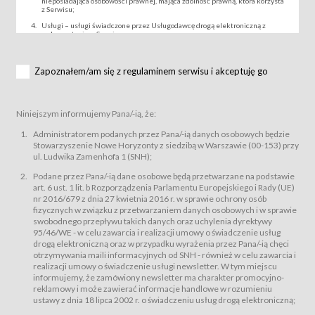
nieposiadająca osobowości prawnej, mająca zdolność prawną, która korzysta
z Serwisu;
Usługi – usługi świadczone przez Usługodawcę drogą elektroniczną z
wykorzystaniem Serwisu;
Wydarzenie – organizowany przez Usługodawcę festiwal filmowy, koncert
lub inna impreza, w której można uczestniczyć nabywając Karnet lub/i Bilet
za pośrednictwem Serwisu;
Zapoznałem/am się z regulaminem serwisu i akceptuję go
Karnety – wybrane dokumenty potwierdzające zawarcie umowy z
Usługodawcą i uprawniające do wzięcia udziału w Wydarzeniu,
przewidziane przez Usługodawcę dla danego Wydarzenia, tj. uprawniające
do uczestnictwa w seansach na festiwalach filmowych lub/i sprzedawane
Niniejszym informujemy Pana/-ią, że:
podmiotom z branży mediów i filmowej (Akredytacje);
Bilety – wybrane dokumenty potwierdzające zawarcie umowy z
Administratorem podanych przez Pana/-ią danych osobowych będzie
Usługodawcą i uprawniające do wzięcia udziału w Wydarzeniu,
Stowarzyszenie Nowe Horyzonty z siedzibą w Warszawie (00-153) przy
przewidziane przez Usługodawcę dla danego Wydarzenia, tj. uprawniające
ul. Ludwika Zamenhofa 1 (SNH);
do uczestnictwa w wielu albo w pojedynczych seansach filmowych,
wydarzeniach specjalnych i koncertach;
Podane przez Pana/-ią dane osobowe będą przetwarzane na podstawie
Sklep – sklep internetowy prowadzony przez Usługodawcę w Serwisie;
art. 6 ust. 1 lit. b Rozporządzenia Parlamentu Europejskiego i Rady (UE)
Regulamin – niniejszy regulamin.
nr 2016/679 z dnia 27 kwietnia 2016 r. w sprawie ochrony osób
fizycznych w związku z przetwarzaniem danych osobowych i w sprawie
§ 2
swobodnego przepływu takich danych oraz uchylenia dyrektywy
Postanowienia ogólne
95/46/WE - w celu zawarcia i realizacji umowy o świadczenie usług
Regulamin określa zasady:
drogą elektroniczną oraz w przypadku wyrażenia przez Pana/-ią chęci
świadczenia Usługobiorcom Usług przez Usługodawcę, z
otrzymywania maili informacyjnych od SNH - również w celu zawarcia i
zastrzeżeniem usług, o których mowa w ust. 2 pkt. 4 i 5 poniżej, których
realizacji umowy o świadczenie usługi newsletter. W tym miejscu
zasady świadczenia precyzują odrębne regulaminy,
informujemy, że zamówiony newsletter ma charakter promocyjno-
przetwarzania przez Usługodawcę danych osobowych Usługobiorców
reklamowy i może zawierać informacje handlowe w rozumieniu
będących osobami fizycznymi.
ustawy z dnia 18 lipca 2002 r. o świadczeniu usług drogą elektroniczną;
Usługodawca świadczy w szczególności następujące Usługi:Usługodawca