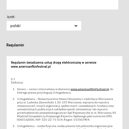
Język:
polski
Regulamin
Regulamin świadczenia usług drogą elektroniczną w serwisie
www.americanfilmfestival.pl
§ 1
Definicje
Serwis – serwis internetowy w domenie
www.americanfilmfestival.pl
, do
którego prawa przysługują Usługodawcy;
Usługodawca – Stowarzyszenie Nowe Horyzonty z siedzibą w Warszawie
przy ul. Ludwika Zamenhofa 1, 00-153 Warszawa, wpisane do rejestru
stowarzyszeń, innych organizacji społecznych i zawodowych, fundacji oraz
samodzielnych publicznych zakładów opieki zdrowotnej i do rejestru
przedsiębiorców prowadzonego przez Sąd Rejonowy dla m.st. Warszawy, XII
Wydział Gospodarczy Krajowego Rejestru Sądowego pod numerem KRS:
0000162000, NIP: 525-22-71-014, Regon: 015503904;
Usługobiorca – osoba fizyczna, osoba prawna lub jednostka organizacyjna