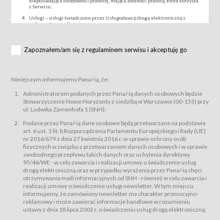
nieposiadająca osobowości prawnej, mająca zdolność prawną, która korzysta
z Serwisu;
Usługi – usługi świadczone przez Usługodawcę drogą elektroniczną z
wykorzystaniem Serwisu;
Wydarzenie – organizowany przez Usługodawcę festiwal filmowy, koncert
lub inna impreza, w której można uczestniczyć nabywając Karnet lub/i Bilet
za pośrednictwem Serwisu;
Zapoznałem/am się z regulaminem serwisu i akceptuję go
Karnety – wybrane dokumenty potwierdzające zawarcie umowy z
Usługodawcą i uprawniające do wzięcia udziału w Wydarzeniu,
przewidziane przez Usługodawcę dla danego Wydarzenia, tj. uprawniające
do uczestnictwa w seansach na festiwalach filmowych lub/i sprzedawane
Niniejszym informujemy Pana/-ią, że:
podmiotom z branży mediów i filmowej (Akredytacje);
Bilety – wybrane dokumenty potwierdzające zawarcie umowy z
Administratorem podanych przez Pana/-ią danych osobowych będzie
Usługodawcą i uprawniające do wzięcia udziału w Wydarzeniu,
Stowarzyszenie Nowe Horyzonty z siedzibą w Warszawie (00-153) przy
przewidziane przez Usługodawcę dla danego Wydarzenia, tj. uprawniające
ul. Ludwika Zamenhofa 1 (SNH);
do uczestnictwa w wielu albo w pojedynczych seansach filmowych,
wydarzeniach specjalnych i koncertach;
Podane przez Pana/-ią dane osobowe będą przetwarzane na podstawie
Sklep – sklep internetowy prowadzony przez Usługodawcę w Serwisie;
art. 6 ust. 1 lit. b Rozporządzenia Parlamentu Europejskiego i Rady (UE)
Regulamin – niniejszy regulamin.
nr 2016/679 z dnia 27 kwietnia 2016 r. w sprawie ochrony osób
fizycznych w związku z przetwarzaniem danych osobowych i w sprawie
§ 2
swobodnego przepływu takich danych oraz uchylenia dyrektywy
Postanowienia ogólne
95/46/WE - w celu zawarcia i realizacji umowy o świadczenie usług
Regulamin określa zasady:
drogą elektroniczną oraz w przypadku wyrażenia przez Pana/-ią chęci
świadczenia Usługobiorcom Usług przez Usługodawcę, z
otrzymywania maili informacyjnych od SNH - również w celu zawarcia i
zastrzeżeniem usług, o których mowa w ust. 2 pkt. 4 i 5 poniżej, których
realizacji umowy o świadczenie usługi newsletter. W tym miejscu
zasady świadczenia precyzują odrębne regulaminy,
informujemy, że zamówiony newsletter ma charakter promocyjno-
przetwarzania przez Usługodawcę danych osobowych Usługobiorców
reklamowy i może zawierać informacje handlowe w rozumieniu
będących osobami fizycznymi.
ustawy z dnia 18 lipca 2002 r. o świadczeniu usług drogą elektroniczną;
Usługodawca świadczy w szczególności następujące Usługi:Usługodawca