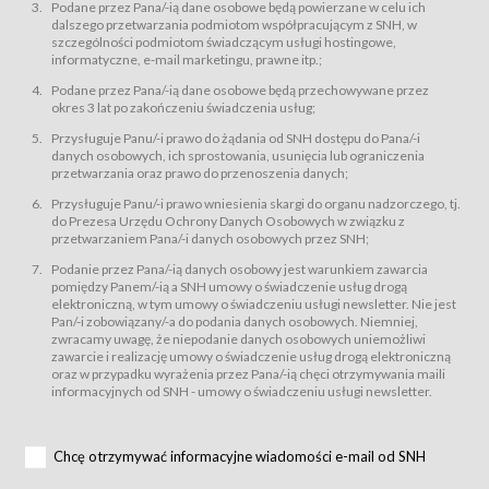
świadczy Usługi drogą elektroniczną w rozumieniu ustawy z dnia 18 lipca
Podane przez Pana/-ią dane osobowe będą powierzane w celu ich
2002 r. o świadczeniu usług drogą elektroniczną (Dz.U. z 2002 r., Nr 144, poz.
dalszego przetwarzania podmiotom współpracującym z SNH, w
1204, z późń. zm.). Usługi świadczone są nieodpłatnie.
szczególności podmiotom świadczącym usługi hostingowe,
usługę przeglądania i odczytywania przez Usługobiorców materiałów
informatyczne, e-mail marketingu, prawne itp.;
zamieszczanych w Serwisie,
Podane przez Pana/-ią dane osobowe będą przechowywane przez
usługę utrzymywania konta użytkownika w Serwisie,
okres 3 lat po zakończeniu świadczenia usług;
usługę newsletter,
Przysługuje Panu/-i prawo do żądania od SNH dostępu do Pana/-i
usługę zawierania na odległość umów nabycia Karnetów i Biletów,
danych osobowych, ich sprostowania, usunięcia lub ograniczenia
usługę zawierania na odległość umów sprzedaży w Sklepie.
przetwarzania oraz prawo do przenoszenia danych;
Usługodawca świadczy Usługi drogą elektroniczną w rozumieniu ustawy z
Przysługuje Panu/-i prawo wniesienia skargi do organu nadzorczego, tj.
dnia 18 lipca 2002 r. o świadczeniu usług drogą elektroniczną (Dz.U. z 2002
r., Nr 144, poz. 1204, z późń. zm.). Usługi świadczone są nieodpłatnie.
do Prezesa Urzędu Ochrony Danych Osobowych w związku z
przetwarzaniem Pana/-i danych osobowych przez SNH;
Na zasadach określonych w Regulaminie dostęp do Serwisu jest otwarty dla
każdego kto posiada możliwość połączenia z publiczną siecią Internet.
Podanie przez Pana/-ią danych osobowy jest warunkiem zawarcia
Usługobiorca przed rozpoczęciem korzystania z Serwisu jest zobowiązany
pomiędzy Panem/-ią a SNH umowy o świadczenie usług drogą
zapoznać się z Regulaminem. Założenie konta w Serwisie oraz zamówienie
elektroniczną, w tym umowy o świadczeniu usługi newsletter. Nie jest
usługi newsletter za pośrednictwem przeznaczonego do tego formularza
zamieszczonego na stronach Serwisu dostępnych dla wszystkich
Pan/-i zobowiązany/-a do podania danych osobowych. Niemniej,
Usługobiorców wymaga akceptacji postanowień Regulaminu.
zwracamy uwagę, że niepodanie danych osobowych uniemożliwi
Usługobiorca zobowiązany jest do przestrzegania postanowień Regulaminu
zawarcie i realizację umowy o świadczenie usług drogą elektroniczną
od chwili rozpoczęcia korzystania z Serwisu.
oraz w przypadku wyrażenia przez Pana/-ią chęci otrzymywania maili
informacyjnych od SNH - umowy o świadczeniu usługi newsletter.
Regulamin jest udostępniony Usługobiorcom nieodpłatnie za
pośrednictwem Serwisu w formie, która umożliwia jego pobranie,
utrwalenie i wydrukowanie.
§ 3
Chcę otrzymywać informacyjne wiadomości e-mail od SNH
Warunki techniczne korzystania z Usług
W celu prawidłowego i pełnego korzystania z Usług, Usługobiorcy powinni