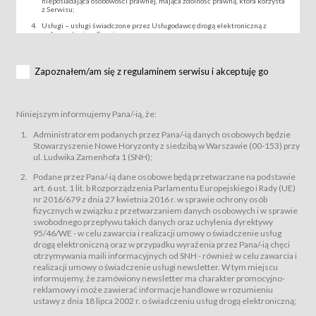
nieposiadająca osobowości prawnej, mająca zdolność prawną, która korzysta
z Serwisu;
Usługi – usługi świadczone przez Usługodawcę drogą elektroniczną z
wykorzystaniem Serwisu;
Wydarzenie – organizowany przez Usługodawcę festiwal filmowy, koncert
lub inna impreza, w której można uczestniczyć nabywając Karnet lub/i Bilet
za pośrednictwem Serwisu;
Zapoznałem/am się z regulaminem serwisu i akceptuję go
Karnety – wybrane dokumenty potwierdzające zawarcie umowy z
Usługodawcą i uprawniające do wzięcia udziału w Wydarzeniu,
przewidziane przez Usługodawcę dla danego Wydarzenia, tj. uprawniające
do uczestnictwa w seansach na festiwalach filmowych lub/i sprzedawane
Niniejszym informujemy Pana/-ią, że:
podmiotom z branży mediów i filmowej (Akredytacje);
Bilety – wybrane dokumenty potwierdzające zawarcie umowy z
Administratorem podanych przez Pana/-ią danych osobowych będzie
Usługodawcą i uprawniające do wzięcia udziału w Wydarzeniu,
Stowarzyszenie Nowe Horyzonty z siedzibą w Warszawie (00-153) przy
przewidziane przez Usługodawcę dla danego Wydarzenia, tj. uprawniające
ul. Ludwika Zamenhofa 1 (SNH);
do uczestnictwa w wielu albo w pojedynczych seansach filmowych,
wydarzeniach specjalnych i koncertach;
Podane przez Pana/-ią dane osobowe będą przetwarzane na podstawie
Sklep – sklep internetowy prowadzony przez Usługodawcę w Serwisie;
art. 6 ust. 1 lit. b Rozporządzenia Parlamentu Europejskiego i Rady (UE)
Regulamin – niniejszy regulamin.
nr 2016/679 z dnia 27 kwietnia 2016 r. w sprawie ochrony osób
fizycznych w związku z przetwarzaniem danych osobowych i w sprawie
§ 2
swobodnego przepływu takich danych oraz uchylenia dyrektywy
Postanowienia ogólne
95/46/WE - w celu zawarcia i realizacji umowy o świadczenie usług
Regulamin określa zasady:
drogą elektroniczną oraz w przypadku wyrażenia przez Pana/-ią chęci
świadczenia Usługobiorcom Usług przez Usługodawcę, z
otrzymywania maili informacyjnych od SNH - również w celu zawarcia i
zastrzeżeniem usług, o których mowa w ust. 2 pkt. 4 i 5 poniżej, których
realizacji umowy o świadczenie usługi newsletter. W tym miejscu
zasady świadczenia precyzują odrębne regulaminy,
informujemy, że zamówiony newsletter ma charakter promocyjno-
przetwarzania przez Usługodawcę danych osobowych Usługobiorców
reklamowy i może zawierać informacje handlowe w rozumieniu
będących osobami fizycznymi.
ustawy z dnia 18 lipca 2002 r. o świadczeniu usług drogą elektroniczną;
Usługodawca świadczy w szczególności następujące Usługi:Usługodawca