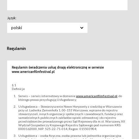
Język:
polski
Regulamin
Regulamin świadczenia usług drogą elektroniczną w serwisie
www.americanfilmfestival.pl
§ 1
Definicje
Serwis – serwis internetowy w domenie
www.americanfilmfestival.pl
, do
którego prawa przysługują Usługodawcy;
Usługodawca – Stowarzyszenie Nowe Horyzonty z siedzibą w Warszawie
przy ul. Ludwika Zamenhofa 1, 00-153 Warszawa, wpisane do rejestru
stowarzyszeń, innych organizacji społecznych i zawodowych, fundacji oraz
samodzielnych publicznych zakładów opieki zdrowotnej i do rejestru
przedsiębiorców prowadzonego przez Sąd Rejonowy dla m.st. Warszawy, XII
Wydział Gospodarczy Krajowego Rejestru Sądowego pod numerem KRS:
0000162000, NIP: 525-22-71-014, Regon: 015503904;
Usługobiorca – osoba fizyczna, osoba prawna lub jednostka organizacyjna