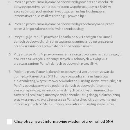
świadczy Usługi drogą elektroniczną w rozumieniu ustawy z dnia 18 lipca
Podane przez Pana/-ią dane osobowe będą powierzane w celu ich
2002 r. o świadczeniu usług drogą elektroniczną (Dz.U. z 2002 r., Nr 144, poz.
dalszego przetwarzania podmiotom współpracującym z SNH, w
1204, z późń. zm.). Usługi świadczone są nieodpłatnie.
szczególności podmiotom świadczącym usługi hostingowe,
usługę przeglądania i odczytywania przez Usługobiorców materiałów
informatyczne, e-mail marketingu, prawne itp.;
zamieszczanych w Serwisie,
Podane przez Pana/-ią dane osobowe będą przechowywane przez
usługę utrzymywania konta użytkownika w Serwisie,
okres 3 lat po zakończeniu świadczenia usług;
usługę newsletter,
Przysługuje Panu/-i prawo do żądania od SNH dostępu do Pana/-i
usługę zawierania na odległość umów nabycia Karnetów i Biletów,
danych osobowych, ich sprostowania, usunięcia lub ograniczenia
usługę zawierania na odległość umów sprzedaży w Sklepie.
przetwarzania oraz prawo do przenoszenia danych;
Usługodawca świadczy Usługi drogą elektroniczną w rozumieniu ustawy z
Przysługuje Panu/-i prawo wniesienia skargi do organu nadzorczego, tj.
dnia 18 lipca 2002 r. o świadczeniu usług drogą elektroniczną (Dz.U. z 2002
r., Nr 144, poz. 1204, z późń. zm.). Usługi świadczone są nieodpłatnie.
do Prezesa Urzędu Ochrony Danych Osobowych w związku z
przetwarzaniem Pana/-i danych osobowych przez SNH;
Na zasadach określonych w Regulaminie dostęp do Serwisu jest otwarty dla
każdego kto posiada możliwość połączenia z publiczną siecią Internet.
Podanie przez Pana/-ią danych osobowy jest warunkiem zawarcia
Usługobiorca przed rozpoczęciem korzystania z Serwisu jest zobowiązany
pomiędzy Panem/-ią a SNH umowy o świadczenie usług drogą
zapoznać się z Regulaminem. Założenie konta w Serwisie oraz zamówienie
elektroniczną, w tym umowy o świadczeniu usługi newsletter. Nie jest
usługi newsletter za pośrednictwem przeznaczonego do tego formularza
zamieszczonego na stronach Serwisu dostępnych dla wszystkich
Pan/-i zobowiązany/-a do podania danych osobowych. Niemniej,
Usługobiorców wymaga akceptacji postanowień Regulaminu.
zwracamy uwagę, że niepodanie danych osobowych uniemożliwi
Usługobiorca zobowiązany jest do przestrzegania postanowień Regulaminu
zawarcie i realizację umowy o świadczenie usług drogą elektroniczną
od chwili rozpoczęcia korzystania z Serwisu.
oraz w przypadku wyrażenia przez Pana/-ią chęci otrzymywania maili
informacyjnych od SNH - umowy o świadczeniu usługi newsletter.
Regulamin jest udostępniony Usługobiorcom nieodpłatnie za
pośrednictwem Serwisu w formie, która umożliwia jego pobranie,
utrwalenie i wydrukowanie.
§ 3
Chcę otrzymywać informacyjne wiadomości e-mail od SNH
Warunki techniczne korzystania z Usług
W celu prawidłowego i pełnego korzystania z Usług, Usługobiorcy powinni