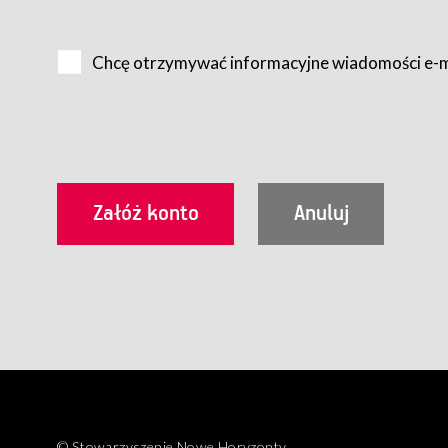
Na zasadach określonych w Regulaminie dostęp do Serwis
Internet.
Chcę otrzymywać informacyjne wiadomości e-
Usługobiorca przed rozpoczęciem korzystania z Serwisu 
zamówienie usługi newsletter za pośrednictwem przezn
dla wszystkich Usługobiorców wymaga akceptacji post
Usługobiorca zobowiązany jest do przestrzegania postan
Regulamin jest udostępniony Usługobiorcom nieodpłatni
utrwalenie i wydrukowanie.
§ 3
Warunki techniczne korzystania z Usług
W celu prawidłowego i pełnego korzystania z Usług, U
urządzeniem mającym dostęp do sieci Internet;
przeglądarką Firefox 8.0 lub wyższą, Chrome 11 lub 
parametrach.
Korzystanie ze wszystkich aplikacji Serwisu może być uz
§ 4
Zawarcie umowy o świadczenie Usług
© Stowarzyszenie Nowe Horyzonty