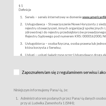
§ 1
Definicje
Serwis – serwis internetowy w domenie
www.americanfilm
Usługodawca – Stowarzyszenie Nowe Horyzonty z siedzi
rejestru stowarzyszeń, innych organizacji społecznych 
zdrowotnej i do rejestru przedsiębiorców prowadzonego
Rejestru Sądowego pod numerem KRS: 0000162000, NI
Usługobiorca – osoba fizyczna, osoba prawna lub jedno
która korzysta z Serwisu;
Usługi – usługi świadczone przez Usługodawcę drogą el
Wydarzenie – organizowany przez Usługodawcę festiwal 
Karnet lub/i Bilet za pośrednictwem Serwisu;
Zapoznałem/am się z regulaminem serwisu i akc
Karnety – wybrane dokumenty potwierdzające zawarcie 
przewidziane przez Usługodawcę dla danego Wydarzenia, 
sprzedawane podmiotom z branży mediów i filmowej (Akr
Bilety – wybrane dokumenty potwierdzające zawarcie um
Niniejszym informujemy Pana/-ią, że:
przewidziane przez Usługodawcę dla danego Wydarzenia,
filmowych, wydarzeniach specjalnych i koncertach;
Administratorem podanych przez Pana/-ią danych osobo
przy ul. Ludwika Zamenhofa 1 (SNH);
Sklep – sklep internetowy prowadzony przez Usługodawc