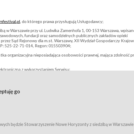
festival.pl
, do którego prawa przysługują Usługodawcy;
bą w Warszawie przy ul. Ludwika Zamenhofa 1, 00-153 Warszawa, wpisan
i zawodowych, fundacji oraz samodzielnych publicznych zakładów opieki
 przez Sąd Rejonowy dla m.st. Warszawy, XII Wydział Gospodarczy Krajo
P: 525-22-71-014, Regon: 015503904;
stka organizacyjna nieposiadająca osobowości prawnej, mająca zdolność p
ektroniczną z wykorzystaniem Serwisu;
filmowy, koncert lub inna impreza, w której można uczestniczyć nabywają
eptuję go
umowy z Usługodawcą i uprawniające do wzięcia udziału w Wydarzeniu,
tj. uprawniające do uczestnictwa w seansach na festiwalach filmowych lu
edytacje);
owy z Usługodawcą i uprawniające do wzięcia udziału w Wydarzeniu,
 tj. uprawniające do uczestnictwa w wielu albo w pojedynczych seansach
wych będzie Stowarzyszenie Nowe Horyzonty z siedzibą w Warszawie
ę w Serwisie;