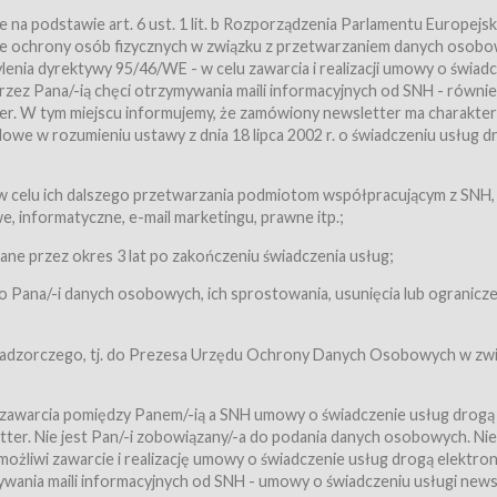
a podstawie art. 6 ust. 1 lit. b Rozporządzenia Parlamentu Europejsk
awie ochrony osób fizycznych w związku z przetwarzaniem danych osobo
nia dyrektywy 95/46/WE - w celu zawarcia i realizacji umowy o świad
zez Pana/-ią chęci otrzymywania maili informacyjnych od SNH - równie
tter. W tym miejscu informujemy, że zamówiony newsletter ma charakter
we w rozumieniu ustawy z dnia 18 lipca 2002 r. o świadczeniu usług d
 z zastrzeżeniem usług, o których mowa w ust. 2 pkt. 4 i 5 poniżej, któr
 celu ich dalszego przetwarzania podmiotom współpracującym z SNH,
ch Usługobiorców będących osobami fizycznymi.
 informatyczne, e-mail marketingu, prawne itp.;
ugi:Usługodawca świadczy Usługi drogą elektroniczną w rozumieniu usta
czną (Dz.U. z 2002 r., Nr 144, poz. 1204, z późń. zm.). Usługi świadczone są
e przez okres 3 lat po zakończeniu świadczenia usług;
 Pana/-i danych osobowych, ich sprostowania, usunięcia lub ogranicze
orców materiałów zamieszczanych w Serwisie,
,
 nadzorczego, tj. do Prezesa Urzędu Ochrony Danych Osobowych w zwi
tów i Biletów,
 zawarcia pomiędzy Panem/-ią a SNH umowy o świadczenie usług drogą
ter. Nie jest Pan/-i zobowiązany/-a do podania danych osobowych. Nie
klepie.
liwi zawarcie i realizację umowy o świadczenie usług drogą elektron
mieniu ustawy z dnia 18 lipca 2002 r. o świadczeniu usług drogą elektron
ywania maili informacyjnych od SNH - umowy o świadczeniu usługi news
świadczone są nieodpłatnie.