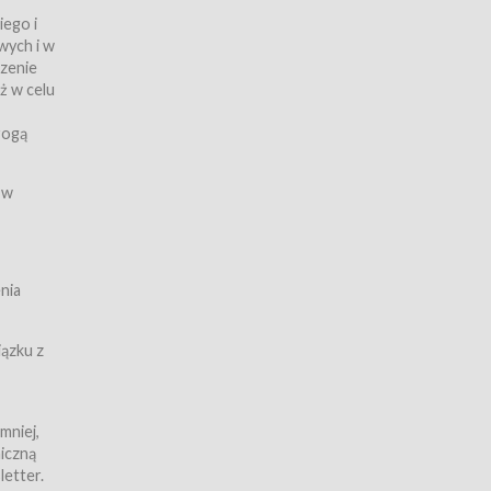
iego i
wych i w
czenie
ż w celu
rogą
ych
 w
wy z
nia
ązku z
mniej,
iczną
iczną
letter.