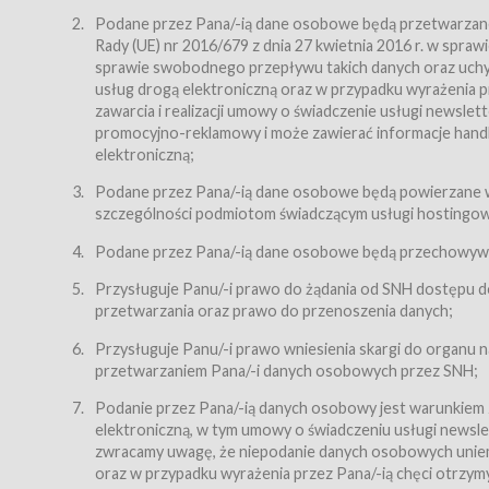
Regulamin – niniejszy regulamin.
Podane przez Pana/-ią dane osobowe będą przetwarzane n
Rady (UE) nr 2016/679 z dnia 27 kwietnia 2016 r. w spr
§ 2
sprawie swobodnego przepływu takich danych oraz uchyle
Postanowienia ogólne
usług drogą elektroniczną oraz w przypadku wyrażenia pr
Regulamin określa zasady:
zawarcia i realizacji umowy o świadczenie usługi newsle
promocyjno-reklamowy i może zawierać informacje handlo
świadczenia Usługobiorcom Usług przez Usługodawcę,
elektroniczną;
zasady świadczenia precyzują odrębne regulaminy,
Podane przez Pana/-ią dane osobowe będą powierzane w
przetwarzania przez Usługodawcę danych osobowy
szczególności podmiotom świadczącym usługi hostingowe,
Usługodawca świadczy w szczególności następujące Usł
dnia 18 lipca 2002 r. o świadczeniu usług drogą elektroni
Podane przez Pana/-ią dane osobowe będą przechowywan
nieodpłatnie.
Przysługuje Panu/-i prawo do żądania od SNH dostępu do
usługę przeglądania i odczytywania przez Usługobi
przetwarzania oraz prawo do przenoszenia danych;
usługę utrzymywania konta użytkownika w Serwisie
Przysługuje Panu/-i prawo wniesienia skargi do organu
usługę newsletter,
przetwarzaniem Pana/-i danych osobowych przez SNH;
usługę zawierania na odległość umów nabycia Karne
Podanie przez Pana/-ią danych osobowy jest warunkiem
elektroniczną, w tym umowy o świadczeniu usługi newslet
usługę zawierania na odległość umów sprzedaży w S
zwracamy uwagę, że niepodanie danych osobowych uniemoż
Usługodawca świadczy Usługi drogą elektroniczną w rozu
oraz w przypadku wyrażenia przez Pana/-ią chęci otrzym
(Dz.U. z 2002 r., Nr 144, poz. 1204, z późń. zm.). Usługi 