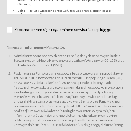
nieposiadająca osobowości prawnej, mająca zdolność prawną, która korzysta
z Serwisu;
Usługi – usługi świadczone przez Usługodawcę drogą elektroniczną z
wykorzystaniem Serwisu;
Wydarzenie – organizowany przez Usługodawcę festiwal filmowy, koncert
lub inna impreza, w której można uczestniczyć nabywając Karnet lub/i Bilet
za pośrednictwem Serwisu;
Zapoznałem/am się z regulaminem serwisu i akceptuję go
Karnety – wybrane dokumenty potwierdzające zawarcie umowy z
Usługodawcą i uprawniające do wzięcia udziału w Wydarzeniu,
przewidziane przez Usługodawcę dla danego Wydarzenia, tj. uprawniające
do uczestnictwa w seansach na festiwalach filmowych lub/i sprzedawane
Niniejszym informujemy Pana/-ią, że:
podmiotom z branży mediów i filmowej (Akredytacje);
Bilety – wybrane dokumenty potwierdzające zawarcie umowy z
Administratorem podanych przez Pana/-ią danych osobowych będzie
Usługodawcą i uprawniające do wzięcia udziału w Wydarzeniu,
Stowarzyszenie Nowe Horyzonty z siedzibą w Warszawie (00-153) przy
przewidziane przez Usługodawcę dla danego Wydarzenia, tj. uprawniające
ul. Ludwika Zamenhofa 1 (SNH);
do uczestnictwa w wielu albo w pojedynczych seansach filmowych,
wydarzeniach specjalnych i koncertach;
Podane przez Pana/-ią dane osobowe będą przetwarzane na podstawie
Sklep – sklep internetowy prowadzony przez Usługodawcę w Serwisie;
art. 6 ust. 1 lit. b Rozporządzenia Parlamentu Europejskiego i Rady (UE)
Regulamin – niniejszy regulamin.
nr 2016/679 z dnia 27 kwietnia 2016 r. w sprawie ochrony osób
fizycznych w związku z przetwarzaniem danych osobowych i w sprawie
§ 2
swobodnego przepływu takich danych oraz uchylenia dyrektywy
Postanowienia ogólne
95/46/WE - w celu zawarcia i realizacji umowy o świadczenie usług
Regulamin określa zasady:
drogą elektroniczną oraz w przypadku wyrażenia przez Pana/-ią chęci
świadczenia Usługobiorcom Usług przez Usługodawcę, z
otrzymywania maili informacyjnych od SNH - również w celu zawarcia i
zastrzeżeniem usług, o których mowa w ust. 2 pkt. 4 i 5 poniżej, których
realizacji umowy o świadczenie usługi newsletter. W tym miejscu
zasady świadczenia precyzują odrębne regulaminy,
informujemy, że zamówiony newsletter ma charakter promocyjno-
przetwarzania przez Usługodawcę danych osobowych Usługobiorców
reklamowy i może zawierać informacje handlowe w rozumieniu
będących osobami fizycznymi.
ustawy z dnia 18 lipca 2002 r. o świadczeniu usług drogą elektroniczną;
Usługodawca świadczy w szczególności następujące Usługi:Usługodawca