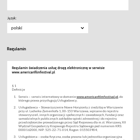
Język:
polski
Regulamin
Regulamin świadczenia usług drogą elektroniczną w serwisie
www.americanfilmfestival.pl
§ 1
Definicje
Serwis – serwis internetowy w domenie
www.americanfilmfestival.pl
, do
którego prawa przysługują Usługodawcy;
Usługodawca – Stowarzyszenie Nowe Horyzonty z siedzibą w Warszawie
przy ul. Ludwika Zamenhofa 1, 00-153 Warszawa, wpisane do rejestru
stowarzyszeń, innych organizacji społecznych i zawodowych, fundacji oraz
samodzielnych publicznych zakładów opieki zdrowotnej i do rejestru
przedsiębiorców prowadzonego przez Sąd Rejonowy dla m.st. Warszawy, XII
Wydział Gospodarczy Krajowego Rejestru Sądowego pod numerem KRS:
0000162000, NIP: 525-22-71-014, Regon: 015503904;
Usługobiorca – osoba fizyczna, osoba prawna lub jednostka organizacyjna