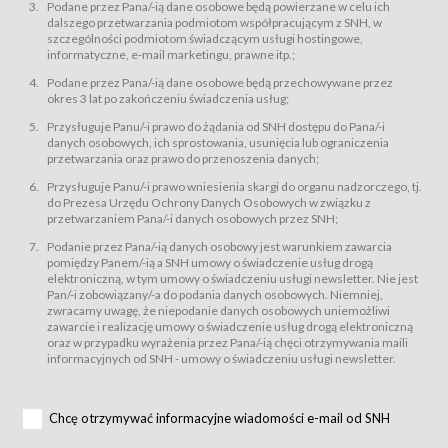
świadczy Usługi drogą elektroniczną w rozumieniu ustawy z dnia 18 lipca
Podane przez Pana/-ią dane osobowe będą powierzane w celu ich
2002 r. o świadczeniu usług drogą elektroniczną (Dz.U. z 2002 r., Nr 144, poz.
dalszego przetwarzania podmiotom współpracującym z SNH, w
1204, z późń. zm.). Usługi świadczone są nieodpłatnie.
szczególności podmiotom świadczącym usługi hostingowe,
usługę przeglądania i odczytywania przez Usługobiorców materiałów
informatyczne, e-mail marketingu, prawne itp.;
zamieszczanych w Serwisie,
Podane przez Pana/-ią dane osobowe będą przechowywane przez
usługę utrzymywania konta użytkownika w Serwisie,
okres 3 lat po zakończeniu świadczenia usług;
usługę newsletter,
Przysługuje Panu/-i prawo do żądania od SNH dostępu do Pana/-i
usługę zawierania na odległość umów nabycia Karnetów i Biletów,
danych osobowych, ich sprostowania, usunięcia lub ograniczenia
usługę zawierania na odległość umów sprzedaży w Sklepie.
przetwarzania oraz prawo do przenoszenia danych;
Usługodawca świadczy Usługi drogą elektroniczną w rozumieniu ustawy z
Przysługuje Panu/-i prawo wniesienia skargi do organu nadzorczego, tj.
dnia 18 lipca 2002 r. o świadczeniu usług drogą elektroniczną (Dz.U. z 2002
r., Nr 144, poz. 1204, z późń. zm.). Usługi świadczone są nieodpłatnie.
do Prezesa Urzędu Ochrony Danych Osobowych w związku z
przetwarzaniem Pana/-i danych osobowych przez SNH;
Na zasadach określonych w Regulaminie dostęp do Serwisu jest otwarty dla
każdego kto posiada możliwość połączenia z publiczną siecią Internet.
Podanie przez Pana/-ią danych osobowy jest warunkiem zawarcia
Usługobiorca przed rozpoczęciem korzystania z Serwisu jest zobowiązany
pomiędzy Panem/-ią a SNH umowy o świadczenie usług drogą
zapoznać się z Regulaminem. Założenie konta w Serwisie oraz zamówienie
elektroniczną, w tym umowy o świadczeniu usługi newsletter. Nie jest
usługi newsletter za pośrednictwem przeznaczonego do tego formularza
zamieszczonego na stronach Serwisu dostępnych dla wszystkich
Pan/-i zobowiązany/-a do podania danych osobowych. Niemniej,
Usługobiorców wymaga akceptacji postanowień Regulaminu.
zwracamy uwagę, że niepodanie danych osobowych uniemożliwi
Usługobiorca zobowiązany jest do przestrzegania postanowień Regulaminu
zawarcie i realizację umowy o świadczenie usług drogą elektroniczną
od chwili rozpoczęcia korzystania z Serwisu.
oraz w przypadku wyrażenia przez Pana/-ią chęci otrzymywania maili
informacyjnych od SNH - umowy o świadczeniu usługi newsletter.
Regulamin jest udostępniony Usługobiorcom nieodpłatnie za
pośrednictwem Serwisu w formie, która umożliwia jego pobranie,
utrwalenie i wydrukowanie.
§ 3
Chcę otrzymywać informacyjne wiadomości e-mail od SNH
Warunki techniczne korzystania z Usług
W celu prawidłowego i pełnego korzystania z Usług, Usługobiorcy powinni