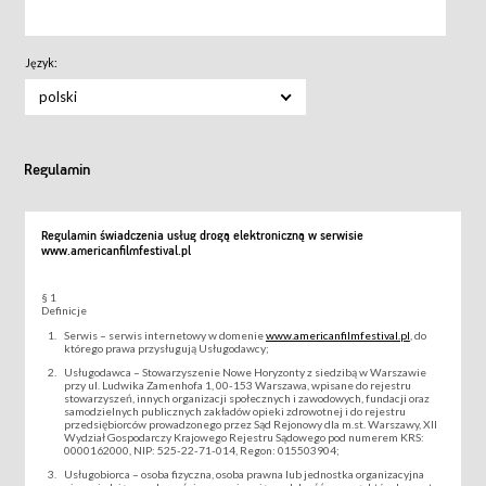
Język:
polski
Regulamin
Regulamin świadczenia usług drogą elektroniczną w serwisie
www.americanfilmfestival.pl
§ 1
Definicje
Serwis – serwis internetowy w domenie
www.americanfilmfestival.pl
, do
którego prawa przysługują Usługodawcy;
Usługodawca – Stowarzyszenie Nowe Horyzonty z siedzibą w Warszawie
przy ul. Ludwika Zamenhofa 1, 00-153 Warszawa, wpisane do rejestru
stowarzyszeń, innych organizacji społecznych i zawodowych, fundacji oraz
samodzielnych publicznych zakładów opieki zdrowotnej i do rejestru
przedsiębiorców prowadzonego przez Sąd Rejonowy dla m.st. Warszawy, XII
Wydział Gospodarczy Krajowego Rejestru Sądowego pod numerem KRS:
0000162000, NIP: 525-22-71-014, Regon: 015503904;
Usługobiorca – osoba fizyczna, osoba prawna lub jednostka organizacyjna