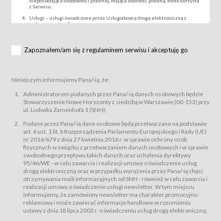
nieposiadająca osobowości prawnej, mająca zdolność prawną, która korzysta
z Serwisu;
Usługi – usługi świadczone przez Usługodawcę drogą elektroniczną z
wykorzystaniem Serwisu;
Wydarzenie – organizowany przez Usługodawcę festiwal filmowy, koncert
lub inna impreza, w której można uczestniczyć nabywając Karnet lub/i Bilet
za pośrednictwem Serwisu;
Zapoznałem/am się z regulaminem serwisu i akceptuję go
Karnety – wybrane dokumenty potwierdzające zawarcie umowy z
Usługodawcą i uprawniające do wzięcia udziału w Wydarzeniu,
przewidziane przez Usługodawcę dla danego Wydarzenia, tj. uprawniające
do uczestnictwa w seansach na festiwalach filmowych lub/i sprzedawane
Niniejszym informujemy Pana/-ią, że:
podmiotom z branży mediów i filmowej (Akredytacje);
Bilety – wybrane dokumenty potwierdzające zawarcie umowy z
Administratorem podanych przez Pana/-ią danych osobowych będzie
Usługodawcą i uprawniające do wzięcia udziału w Wydarzeniu,
Stowarzyszenie Nowe Horyzonty z siedzibą w Warszawie (00-153) przy
przewidziane przez Usługodawcę dla danego Wydarzenia, tj. uprawniające
ul. Ludwika Zamenhofa 1 (SNH);
do uczestnictwa w wielu albo w pojedynczych seansach filmowych,
wydarzeniach specjalnych i koncertach;
Podane przez Pana/-ią dane osobowe będą przetwarzane na podstawie
Sklep – sklep internetowy prowadzony przez Usługodawcę w Serwisie;
art. 6 ust. 1 lit. b Rozporządzenia Parlamentu Europejskiego i Rady (UE)
Regulamin – niniejszy regulamin.
nr 2016/679 z dnia 27 kwietnia 2016 r. w sprawie ochrony osób
fizycznych w związku z przetwarzaniem danych osobowych i w sprawie
§ 2
swobodnego przepływu takich danych oraz uchylenia dyrektywy
Postanowienia ogólne
95/46/WE - w celu zawarcia i realizacji umowy o świadczenie usług
Regulamin określa zasady:
drogą elektroniczną oraz w przypadku wyrażenia przez Pana/-ią chęci
świadczenia Usługobiorcom Usług przez Usługodawcę, z
otrzymywania maili informacyjnych od SNH - również w celu zawarcia i
zastrzeżeniem usług, o których mowa w ust. 2 pkt. 4 i 5 poniżej, których
realizacji umowy o świadczenie usługi newsletter. W tym miejscu
zasady świadczenia precyzują odrębne regulaminy,
informujemy, że zamówiony newsletter ma charakter promocyjno-
przetwarzania przez Usługodawcę danych osobowych Usługobiorców
reklamowy i może zawierać informacje handlowe w rozumieniu
będących osobami fizycznymi.
ustawy z dnia 18 lipca 2002 r. o świadczeniu usług drogą elektroniczną;
Usługodawca świadczy w szczególności następujące Usługi:Usługodawca