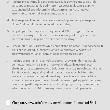
świadczy Usługi drogą elektroniczną w rozumieniu ustawy z dnia 18 lipca
Podane przez Pana/-ią dane osobowe będą powierzane w celu ich
2002 r. o świadczeniu usług drogą elektroniczną (Dz.U. z 2002 r., Nr 144, poz.
dalszego przetwarzania podmiotom współpracującym z SNH, w
1204, z późń. zm.). Usługi świadczone są nieodpłatnie.
szczególności podmiotom świadczącym usługi hostingowe,
usługę przeglądania i odczytywania przez Usługobiorców materiałów
informatyczne, e-mail marketingu, prawne itp.;
zamieszczanych w Serwisie,
Podane przez Pana/-ią dane osobowe będą przechowywane przez
usługę utrzymywania konta użytkownika w Serwisie,
okres 3 lat po zakończeniu świadczenia usług;
usługę newsletter,
Przysługuje Panu/-i prawo do żądania od SNH dostępu do Pana/-i
usługę zawierania na odległość umów nabycia Karnetów i Biletów,
danych osobowych, ich sprostowania, usunięcia lub ograniczenia
usługę zawierania na odległość umów sprzedaży w Sklepie.
przetwarzania oraz prawo do przenoszenia danych;
Usługodawca świadczy Usługi drogą elektroniczną w rozumieniu ustawy z
Przysługuje Panu/-i prawo wniesienia skargi do organu nadzorczego, tj.
dnia 18 lipca 2002 r. o świadczeniu usług drogą elektroniczną (Dz.U. z 2002
r., Nr 144, poz. 1204, z późń. zm.). Usługi świadczone są nieodpłatnie.
do Prezesa Urzędu Ochrony Danych Osobowych w związku z
przetwarzaniem Pana/-i danych osobowych przez SNH;
Na zasadach określonych w Regulaminie dostęp do Serwisu jest otwarty dla
każdego kto posiada możliwość połączenia z publiczną siecią Internet.
Podanie przez Pana/-ią danych osobowy jest warunkiem zawarcia
Usługobiorca przed rozpoczęciem korzystania z Serwisu jest zobowiązany
pomiędzy Panem/-ią a SNH umowy o świadczenie usług drogą
zapoznać się z Regulaminem. Założenie konta w Serwisie oraz zamówienie
elektroniczną, w tym umowy o świadczeniu usługi newsletter. Nie jest
usługi newsletter za pośrednictwem przeznaczonego do tego formularza
zamieszczonego na stronach Serwisu dostępnych dla wszystkich
Pan/-i zobowiązany/-a do podania danych osobowych. Niemniej,
Usługobiorców wymaga akceptacji postanowień Regulaminu.
zwracamy uwagę, że niepodanie danych osobowych uniemożliwi
Usługobiorca zobowiązany jest do przestrzegania postanowień Regulaminu
zawarcie i realizację umowy o świadczenie usług drogą elektroniczną
od chwili rozpoczęcia korzystania z Serwisu.
oraz w przypadku wyrażenia przez Pana/-ią chęci otrzymywania maili
informacyjnych od SNH - umowy o świadczeniu usługi newsletter.
Regulamin jest udostępniony Usługobiorcom nieodpłatnie za
pośrednictwem Serwisu w formie, która umożliwia jego pobranie,
utrwalenie i wydrukowanie.
§ 3
Chcę otrzymywać informacyjne wiadomości e-mail od SNH
Warunki techniczne korzystania z Usług
W celu prawidłowego i pełnego korzystania z Usług, Usługobiorcy powinni