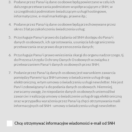
świadczy Usługi drogą elektroniczną w rozumieniu ustawy z dnia 18 lipca
Podane przez Pana/-ią dane osobowe będą powierzane w celu ich
2002 r. o świadczeniu usług drogą elektroniczną (Dz.U. z 2002 r., Nr 144, poz.
dalszego przetwarzania podmiotom współpracującym z SNH, w
1204, z późń. zm.). Usługi świadczone są nieodpłatnie.
szczególności podmiotom świadczącym usługi hostingowe,
usługę przeglądania i odczytywania przez Usługobiorców materiałów
informatyczne, e-mail marketingu, prawne itp.;
zamieszczanych w Serwisie,
Podane przez Pana/-ią dane osobowe będą przechowywane przez
usługę utrzymywania konta użytkownika w Serwisie,
okres 3 lat po zakończeniu świadczenia usług;
usługę newsletter,
Przysługuje Panu/-i prawo do żądania od SNH dostępu do Pana/-i
usługę zawierania na odległość umów nabycia Karnetów i Biletów,
danych osobowych, ich sprostowania, usunięcia lub ograniczenia
usługę zawierania na odległość umów sprzedaży w Sklepie.
przetwarzania oraz prawo do przenoszenia danych;
Usługodawca świadczy Usługi drogą elektroniczną w rozumieniu ustawy z
Przysługuje Panu/-i prawo wniesienia skargi do organu nadzorczego, tj.
dnia 18 lipca 2002 r. o świadczeniu usług drogą elektroniczną (Dz.U. z 2002
r., Nr 144, poz. 1204, z późń. zm.). Usługi świadczone są nieodpłatnie.
do Prezesa Urzędu Ochrony Danych Osobowych w związku z
przetwarzaniem Pana/-i danych osobowych przez SNH;
Na zasadach określonych w Regulaminie dostęp do Serwisu jest otwarty dla
każdego kto posiada możliwość połączenia z publiczną siecią Internet.
Podanie przez Pana/-ią danych osobowy jest warunkiem zawarcia
Usługobiorca przed rozpoczęciem korzystania z Serwisu jest zobowiązany
pomiędzy Panem/-ią a SNH umowy o świadczenie usług drogą
zapoznać się z Regulaminem. Założenie konta w Serwisie oraz zamówienie
elektroniczną, w tym umowy o świadczeniu usługi newsletter. Nie jest
usługi newsletter za pośrednictwem przeznaczonego do tego formularza
zamieszczonego na stronach Serwisu dostępnych dla wszystkich
Pan/-i zobowiązany/-a do podania danych osobowych. Niemniej,
Usługobiorców wymaga akceptacji postanowień Regulaminu.
zwracamy uwagę, że niepodanie danych osobowych uniemożliwi
Usługobiorca zobowiązany jest do przestrzegania postanowień Regulaminu
zawarcie i realizację umowy o świadczenie usług drogą elektroniczną
od chwili rozpoczęcia korzystania z Serwisu.
oraz w przypadku wyrażenia przez Pana/-ią chęci otrzymywania maili
informacyjnych od SNH - umowy o świadczeniu usługi newsletter.
Regulamin jest udostępniony Usługobiorcom nieodpłatnie za
pośrednictwem Serwisu w formie, która umożliwia jego pobranie,
utrwalenie i wydrukowanie.
§ 3
Chcę otrzymywać informacyjne wiadomości e-mail od SNH
Warunki techniczne korzystania z Usług
W celu prawidłowego i pełnego korzystania z Usług, Usługobiorcy powinni