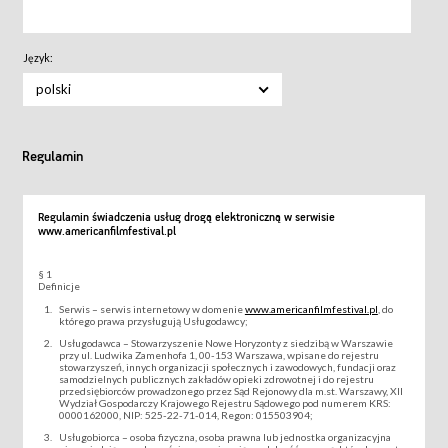
Język:
polski
Regulamin
Regulamin świadczenia usług drogą elektroniczną w serwisie
www.americanfilmfestival.pl
§ 1
Definicje
Serwis – serwis internetowy w domenie
www.americanfilmfestival.pl
, do
którego prawa przysługują Usługodawcy;
Usługodawca – Stowarzyszenie Nowe Horyzonty z siedzibą w Warszawie
przy ul. Ludwika Zamenhofa 1, 00-153 Warszawa, wpisane do rejestru
stowarzyszeń, innych organizacji społecznych i zawodowych, fundacji oraz
samodzielnych publicznych zakładów opieki zdrowotnej i do rejestru
przedsiębiorców prowadzonego przez Sąd Rejonowy dla m.st. Warszawy, XII
Wydział Gospodarczy Krajowego Rejestru Sądowego pod numerem KRS:
0000162000, NIP: 525-22-71-014, Regon: 015503904;
Usługobiorca – osoba fizyczna, osoba prawna lub jednostka organizacyjna