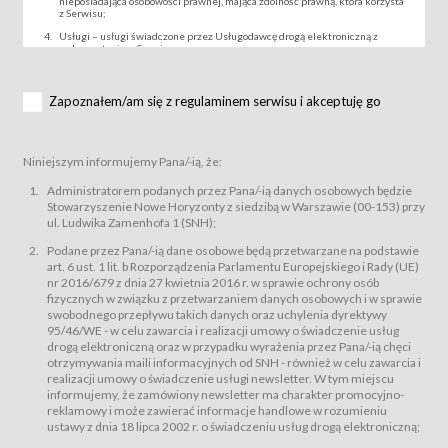
nieposiadająca osobowości prawnej, mająca zdolność prawną, która korzysta
z Serwisu;
Usługi – usługi świadczone przez Usługodawcę drogą elektroniczną z
wykorzystaniem Serwisu;
Wydarzenie – organizowany przez Usługodawcę festiwal filmowy, koncert
lub inna impreza, w której można uczestniczyć nabywając Karnet lub/i Bilet
za pośrednictwem Serwisu;
Zapoznałem/am się z regulaminem serwisu i akceptuję go
Karnety – wybrane dokumenty potwierdzające zawarcie umowy z
Usługodawcą i uprawniające do wzięcia udziału w Wydarzeniu,
przewidziane przez Usługodawcę dla danego Wydarzenia, tj. uprawniające
do uczestnictwa w seansach na festiwalach filmowych lub/i sprzedawane
Niniejszym informujemy Pana/-ią, że:
podmiotom z branży mediów i filmowej (Akredytacje);
Bilety – wybrane dokumenty potwierdzające zawarcie umowy z
Administratorem podanych przez Pana/-ią danych osobowych będzie
Usługodawcą i uprawniające do wzięcia udziału w Wydarzeniu,
Stowarzyszenie Nowe Horyzonty z siedzibą w Warszawie (00-153) przy
przewidziane przez Usługodawcę dla danego Wydarzenia, tj. uprawniające
ul. Ludwika Zamenhofa 1 (SNH);
do uczestnictwa w wielu albo w pojedynczych seansach filmowych,
wydarzeniach specjalnych i koncertach;
Podane przez Pana/-ią dane osobowe będą przetwarzane na podstawie
Sklep – sklep internetowy prowadzony przez Usługodawcę w Serwisie;
art. 6 ust. 1 lit. b Rozporządzenia Parlamentu Europejskiego i Rady (UE)
Regulamin – niniejszy regulamin.
nr 2016/679 z dnia 27 kwietnia 2016 r. w sprawie ochrony osób
fizycznych w związku z przetwarzaniem danych osobowych i w sprawie
§ 2
swobodnego przepływu takich danych oraz uchylenia dyrektywy
Postanowienia ogólne
95/46/WE - w celu zawarcia i realizacji umowy o świadczenie usług
Regulamin określa zasady:
drogą elektroniczną oraz w przypadku wyrażenia przez Pana/-ią chęci
świadczenia Usługobiorcom Usług przez Usługodawcę, z
otrzymywania maili informacyjnych od SNH - również w celu zawarcia i
zastrzeżeniem usług, o których mowa w ust. 2 pkt. 4 i 5 poniżej, których
realizacji umowy o świadczenie usługi newsletter. W tym miejscu
zasady świadczenia precyzują odrębne regulaminy,
informujemy, że zamówiony newsletter ma charakter promocyjno-
przetwarzania przez Usługodawcę danych osobowych Usługobiorców
reklamowy i może zawierać informacje handlowe w rozumieniu
będących osobami fizycznymi.
ustawy z dnia 18 lipca 2002 r. o świadczeniu usług drogą elektroniczną;
Usługodawca świadczy w szczególności następujące Usługi:Usługodawca