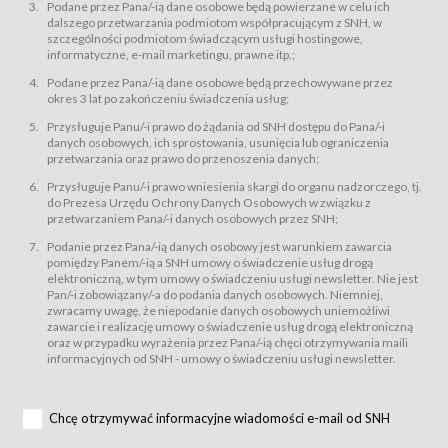
świadczy Usługi drogą elektroniczną w rozumieniu ustawy z dnia 18 lipca
Podane przez Pana/-ią dane osobowe będą powierzane w celu ich
2002 r. o świadczeniu usług drogą elektroniczną (Dz.U. z 2002 r., Nr 144, poz.
dalszego przetwarzania podmiotom współpracującym z SNH, w
1204, z późń. zm.). Usługi świadczone są nieodpłatnie.
szczególności podmiotom świadczącym usługi hostingowe,
usługę przeglądania i odczytywania przez Usługobiorców materiałów
informatyczne, e-mail marketingu, prawne itp.;
zamieszczanych w Serwisie,
Podane przez Pana/-ią dane osobowe będą przechowywane przez
usługę utrzymywania konta użytkownika w Serwisie,
okres 3 lat po zakończeniu świadczenia usług;
usługę newsletter,
Przysługuje Panu/-i prawo do żądania od SNH dostępu do Pana/-i
usługę zawierania na odległość umów nabycia Karnetów i Biletów,
danych osobowych, ich sprostowania, usunięcia lub ograniczenia
usługę zawierania na odległość umów sprzedaży w Sklepie.
przetwarzania oraz prawo do przenoszenia danych;
Usługodawca świadczy Usługi drogą elektroniczną w rozumieniu ustawy z
Przysługuje Panu/-i prawo wniesienia skargi do organu nadzorczego, tj.
dnia 18 lipca 2002 r. o świadczeniu usług drogą elektroniczną (Dz.U. z 2002
r., Nr 144, poz. 1204, z późń. zm.). Usługi świadczone są nieodpłatnie.
do Prezesa Urzędu Ochrony Danych Osobowych w związku z
przetwarzaniem Pana/-i danych osobowych przez SNH;
Na zasadach określonych w Regulaminie dostęp do Serwisu jest otwarty dla
każdego kto posiada możliwość połączenia z publiczną siecią Internet.
Podanie przez Pana/-ią danych osobowy jest warunkiem zawarcia
Usługobiorca przed rozpoczęciem korzystania z Serwisu jest zobowiązany
pomiędzy Panem/-ią a SNH umowy o świadczenie usług drogą
zapoznać się z Regulaminem. Założenie konta w Serwisie oraz zamówienie
elektroniczną, w tym umowy o świadczeniu usługi newsletter. Nie jest
usługi newsletter za pośrednictwem przeznaczonego do tego formularza
zamieszczonego na stronach Serwisu dostępnych dla wszystkich
Pan/-i zobowiązany/-a do podania danych osobowych. Niemniej,
Usługobiorców wymaga akceptacji postanowień Regulaminu.
zwracamy uwagę, że niepodanie danych osobowych uniemożliwi
Usługobiorca zobowiązany jest do przestrzegania postanowień Regulaminu
zawarcie i realizację umowy o świadczenie usług drogą elektroniczną
od chwili rozpoczęcia korzystania z Serwisu.
oraz w przypadku wyrażenia przez Pana/-ią chęci otrzymywania maili
informacyjnych od SNH - umowy o świadczeniu usługi newsletter.
Regulamin jest udostępniony Usługobiorcom nieodpłatnie za
pośrednictwem Serwisu w formie, która umożliwia jego pobranie,
utrwalenie i wydrukowanie.
§ 3
Chcę otrzymywać informacyjne wiadomości e-mail od SNH
Warunki techniczne korzystania z Usług
W celu prawidłowego i pełnego korzystania z Usług, Usługobiorcy powinni