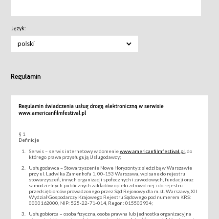
Język:
polski
Regulamin
Regulamin świadczenia usług drogą elektroniczną w serwisie
www.americanfilmfestival.pl
§ 1
Definicje
Serwis – serwis internetowy w domenie
www.americanfilmfestival.pl
, do
którego prawa przysługują Usługodawcy;
Usługodawca – Stowarzyszenie Nowe Horyzonty z siedzibą w Warszawie
przy ul. Ludwika Zamenhofa 1, 00-153 Warszawa, wpisane do rejestru
stowarzyszeń, innych organizacji społecznych i zawodowych, fundacji oraz
samodzielnych publicznych zakładów opieki zdrowotnej i do rejestru
przedsiębiorców prowadzonego przez Sąd Rejonowy dla m.st. Warszawy, XII
Wydział Gospodarczy Krajowego Rejestru Sądowego pod numerem KRS:
0000162000, NIP: 525-22-71-014, Regon: 015503904;
Usługobiorca – osoba fizyczna, osoba prawna lub jednostka organizacyjna