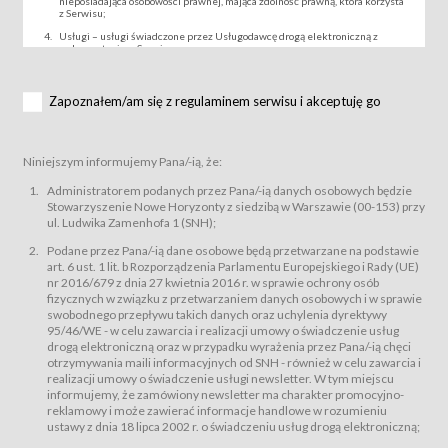
nieposiadająca osobowości prawnej, mająca zdolność prawną, która korzysta
z Serwisu;
Usługi – usługi świadczone przez Usługodawcę drogą elektroniczną z
wykorzystaniem Serwisu;
Wydarzenie – organizowany przez Usługodawcę festiwal filmowy, koncert
lub inna impreza, w której można uczestniczyć nabywając Karnet lub/i Bilet
za pośrednictwem Serwisu;
Zapoznałem/am się z regulaminem serwisu i akceptuję go
Karnety – wybrane dokumenty potwierdzające zawarcie umowy z
Usługodawcą i uprawniające do wzięcia udziału w Wydarzeniu,
przewidziane przez Usługodawcę dla danego Wydarzenia, tj. uprawniające
do uczestnictwa w seansach na festiwalach filmowych lub/i sprzedawane
Niniejszym informujemy Pana/-ią, że:
podmiotom z branży mediów i filmowej (Akredytacje);
Bilety – wybrane dokumenty potwierdzające zawarcie umowy z
Administratorem podanych przez Pana/-ią danych osobowych będzie
Usługodawcą i uprawniające do wzięcia udziału w Wydarzeniu,
Stowarzyszenie Nowe Horyzonty z siedzibą w Warszawie (00-153) przy
przewidziane przez Usługodawcę dla danego Wydarzenia, tj. uprawniające
ul. Ludwika Zamenhofa 1 (SNH);
do uczestnictwa w wielu albo w pojedynczych seansach filmowych,
wydarzeniach specjalnych i koncertach;
Podane przez Pana/-ią dane osobowe będą przetwarzane na podstawie
Sklep – sklep internetowy prowadzony przez Usługodawcę w Serwisie;
art. 6 ust. 1 lit. b Rozporządzenia Parlamentu Europejskiego i Rady (UE)
Regulamin – niniejszy regulamin.
nr 2016/679 z dnia 27 kwietnia 2016 r. w sprawie ochrony osób
fizycznych w związku z przetwarzaniem danych osobowych i w sprawie
§ 2
swobodnego przepływu takich danych oraz uchylenia dyrektywy
Postanowienia ogólne
95/46/WE - w celu zawarcia i realizacji umowy o świadczenie usług
Regulamin określa zasady:
drogą elektroniczną oraz w przypadku wyrażenia przez Pana/-ią chęci
świadczenia Usługobiorcom Usług przez Usługodawcę, z
otrzymywania maili informacyjnych od SNH - również w celu zawarcia i
zastrzeżeniem usług, o których mowa w ust. 2 pkt. 4 i 5 poniżej, których
realizacji umowy o świadczenie usługi newsletter. W tym miejscu
zasady świadczenia precyzują odrębne regulaminy,
informujemy, że zamówiony newsletter ma charakter promocyjno-
przetwarzania przez Usługodawcę danych osobowych Usługobiorców
reklamowy i może zawierać informacje handlowe w rozumieniu
będących osobami fizycznymi.
ustawy z dnia 18 lipca 2002 r. o świadczeniu usług drogą elektroniczną;
Usługodawca świadczy w szczególności następujące Usługi:Usługodawca